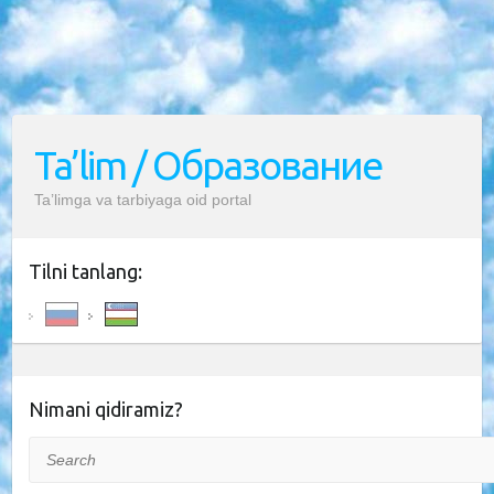
Ta’lim / Образование
Ta’limga va tarbiyaga oid portal
Tilni tanlang:
Nimani qidiramiz?
Search