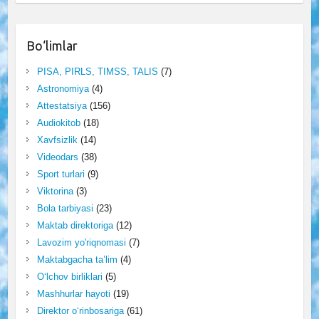
Bo‘limlar
PISA, PIRLS, TIMSS, TALIS
(7)
Astronomiya
(4)
Attestatsiya
(156)
Audiokitob
(18)
Xavfsizlik
(14)
Videodars
(38)
Sport turlari
(9)
Viktorina
(3)
Bola tarbiyasi
(23)
Maktab direktoriga
(12)
Lavozim yo'riqnomasi
(7)
Maktabgacha ta’lim
(4)
O‘lchov birliklari
(5)
Mashhurlar hayoti
(19)
Direktor o‘rinbosariga
(61)