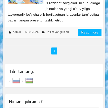
“Prezident sovg‘alari” ni hududlarga
jo‘natish va yangi o‘quv yiliga
tayyorgarlik bo‘yicha olib borilayotgan jarayonlar targ‘ibotiga
bag‘ishlangan press-tur tashkil etildi.
admin
06.08.2024
Ta’lim yangiliklari
Read more
1
Tilni tanlang:
Nimani qidiramiz?