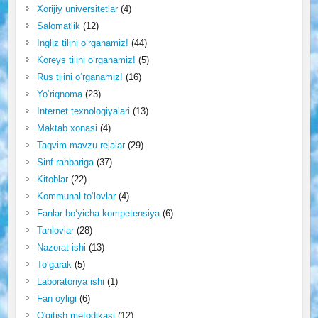
Xorijiy universitetlar
(4)
Salomatlik
(12)
Ingliz tilini o‘rganamiz!
(44)
Koreys tilini o‘rganamiz!
(5)
Rus tilini o‘rganamiz!
(16)
Yo‘riqnoma
(23)
Internet texnologiyalari
(13)
Maktab xonasi
(4)
Taqvim-mavzu rejalar
(29)
Sinf rahbariga
(37)
Kitoblar
(22)
Kommunal to‘lovlar
(4)
Fanlar bo‘yicha kompetensiya
(6)
Tanlovlar
(28)
Nazorat ishi
(13)
To‘garak
(5)
Laboratoriya ishi
(1)
Fan oyligi
(6)
O'qitish metodikasi
(12)