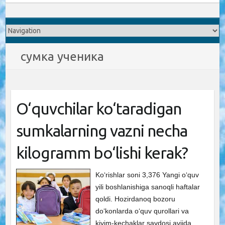
сумка ученика
O‘quvchilar ko‘taradigan
sumkalarning vazni necha
kilogramm bo‘lishi kerak?
Ko‘rishlar soni 3,376 Yangi o‘quv
yili boshlanishiga sanoqli haftalar
qoldi. Hozirdanoq bozoru
do‘konlarda o‘quv qurollari va
kiyim-kechaklar savdosi avjida.