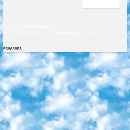
© Все права защищены
РЕСПУБЛИКА УЗБЕКИСТАН МИНИСТРЕРСТВО ДОШКОЛЬНОГО И ШКОЛЬНОГО ОБРАЗОВАНИЯ КОМАНДА в общеобразовательных учреждениях в 2023-2024 учебном году организация и проведение итоговой государственной аттестации обучающихся о Министра дошкольного и школьного образования Республики Узбекистан от 4 марта 2008 года (постановлением Минюста от 20 марта 2008 года № 1778 государственной регистрации) «Итоговое состояние учащихся общего среднего образования на основании положения об утверждении положения об аттестации общего среднего образования выпускной экзамен студентов в образовательных учреждениях в 2023-2024 учебном году В целях организации и прохождения аттестации приказываю: 1. Следующее: перечень предметов, по которым будет проводиться итоговая государственная аттестация и экзамен формы перевода согласно приложению 1; сертификаты международного образца, оценивающие уровень владения иностранными языками перечень согласно приложению 2; 2. Педагогический при специализированных образовательных учреждениях. научно-практический центр квалификации и международной оценки (Д.Давидова) 2024 г. До 25 марта: задания по предметам, по которым будет проводиться итоговая аттестация разработка и утверждение технических условий; итоговая аттестация на основании разработанного предметного задания разработка вопросов по предметам (устно и письменно), экзамен передача; общеобразовательные средние школы и специальные учебные заведения учащиеся выпускных классов школ и интернатов в агентской системе подготовка базы данных экзаменационных материалов и критериев оценки; перевод базы экзаменационных материалов на все языки обучения подать в Республиканский образовательный центр для изготовления; варианты экзаменов на основе разработанных контрольных материалов пусть будут поставлены задачи формирования. 3. Республиканский образовательный центр (Ш.Худайкулов) до 5 апреля 2024 года. до: база данных предоставленных экзаменационных материалов на все языки обучения перевод и экспертиза; для слепых, слабовидящих, глухих, слабослышащих и умственно отсталых детей учащиеся выпускных классов специализированных школ и школ-интернатов база данных экзаменационных материалов на всех преподаваемых языках подготовка критериев оценки; специализированные школы для умственно отсталых детей и технологии для учащихся выпускных классов школ-интернатов разработка соответствующих рекомендаций и критериев проведения ЕГЭ по естествознанию давать задания. 4. Педагогический при специализированных образовательных учреждениях. Научно-практический центр навыков и международной оценки (Д.Давидова), Республика образовательный центр (Худайкулов Ш.) итоговый государственный аттестационный экзамен ориентирован на творческое и логическое мышление при подготовке базы материалов учитывать введение заданий. 5. Следует отметить, что: сертификат государственного образца о знании общеобразовательного предмета и как минимум национальный уровень B1 по предметам на иностранных языках, указанным в Приложении 2. или международно признанный сертификат эквивалентного уровня студенты, изучающие определенный предмет, освобождаются от экзамена; по соответствующим предметам запланирована итоговая государственная аттестация за день до дня, путем жеребьевки Рабочей группой (в письменной форме по предметам, проводимым в форме) из числа сформированных вариантов выбрано 2 варианта; 2 выбранных варианта экзамена анонсированы на официальном сайте министерства и все выпускники по всей стране на основе этих вариантов проводит итоговую государственную аттестацию. 6. Государственное образование учащихся средних общеобразовательных учреждений. знания в соответствии с квалификационными требованиями, которые необходимо приобрести на основании стандартов итоговый (выпускной) контроль для 9 и 11 классов в целях тестирования Экзамены (далее – экзамены) состоят из предметов, перечисленных в приложении 1. будет сделано. 7. Экзамены пройдут с 26 мая по 15 июня 2024 г. (кроме науки физического воспитания). 8. Физическая для учащихся 9 классов общесредних образовательных учреждений. Экзамены по предмету «Образование, квалификация медицина» 1-6 мая 2024 года. сотрудники перевести под присмотр (с отклонениями в физическом или умственном развитии) специализированная школа для детей, школы-интернаты и со сколиозом школы-интернаты санаторного типа для больных детей исключены). 9. Он был слепым, слабовидящим и имел нарушения опорно-двигательного аппарата. экзамены в специализированных школах и интернатах для детей должны проводиться исходя из требований, предъявляемых к общеобразовательным учреждениям (физкультура кроме науки). 10. Специализированная школа для глухих и слабослышащих детей. и экзамены в интернатах и быть реализован в виде письменного теста по математике. 11. Специальность для умственно отсталых детей. Для 9 класса Родной язык и литературное письмо Государственный язык (язык обучения – узбекский). для неклассов) написано Математическое письмо Письменная/устная история Узбекистана Физическое воспитание практично Итоговый контроль Для 11 класса Написание родного языка и литературы (эссе) Математическое письмо Узбекский язык (обучение на узбекском языке) не посещающее общее среднее образование для учреждений)/Образовательное учреждение выбор письменный и устный Иностранный язык письменный/устный Письменная/устная история Узбекистана *По выбору студента:  Химия  Физика  Основы государственного права  География 10 бесплатных образовательных ресурсов - Мы составили подборку онлайн-проектов с интерактивными упражнениями, видеолекциями и статьями. Они помогут вам обрести новые и освежить старые знания бесплатно. 1. «ИНТУИТ» Старейшая образовательная площадка Рунета. Здесь вы найдёте сотни текстовых и видеокурсов на десятки различных тем — от программирования до психологии. Многие курсы подготовлены российскими университетами и крупными международными компаниями вроде Intel и Microsoft. Самостоятельное обучение бесплатное, но желающие могут оплатить услуги персональных наставников. 2. «Смартия» знакомит с актуальными профессиями и подсказывает, как им обучаться. Выбрав заинтересовавшую вас специальность — SMM-специалист, фотограф, веб-дизайнер или другую, — увидите список необходимых для неё умений. Чтобы вы могли освоить их самостоятельно, для каждого умения площадка отображает подборку ссылок на учебные материалы. Хотя «Смартия» ориентируется на русскоязычную аудиторию, часть контента всё же доступна только на английском. 3. «Лекторий Физтеха» Проект Московского физико-технического института (Физтеха). С его помощью вы можете смотреть онлайн серии лекций, записанные на видео в этом вузе. В числе доступных предметов — физика, биология, химия, информационные технологии и другие. К некоторым лекциям администрация ресурса прилагает готовые конспекты, которые можно скачивать в PDF-формате. 4. ITMOcourses Онлайн-площадка Санкт-Петербургского национального исследовательского университета информационных технологий, механики и оптики (ИТМО). Ресурс предоставляет свободный доступ к курсам, разработанным в этом вузе. Каталог материалов разбит на четыре категории: «Оптические системы и технологии», «Приборостроение и робототехника», «Информационные технологии» и «Биотехнологии». Курсы состоят из видеолекций, интерактивных демонстраций и заданий. 5. «КиберЛенинка» Электронная научная библиотека открытого доступа. Каталог площадки регулярно обрастает текстами статей из различных научных изданий. Сгруппированные по журналам и рубрикам публикации можно читать онлайн или скачивать целиком в PDF-формате. Проект нацелен на популяризацию науки за счёт открытого доступа к качественной информации. 6. «ПостНаука» На этом ресурсе публикуют подборки видеолекций, составленные экспертами из разных отраслей и объединённые общими темами. Среди них, к примеру, есть серии «Биоинформатика и геномика», «Культура средневековой Скандинавии» и Cinema Studies о теории кино. Каждая подборка лекций — логически связанная история, рассказанная экспертом от первого лица. Кроме того, на сайте появляются научно-образовательные статьи и тесты на разные темы. 7. «Newочём» Команда проекта «Newочём» отбирает самые интересные тексты из англоязычных СМИ и переводит те из них, за которые голосуют участники сообщества «ВКонтакте». По большей части это научно-популярные статьи. Редакторы придумывают лишь заголовки, в остальном содержание переводов соответствует оригиналам. Полные тексты можно читать прямо в социальной сети. 8. InternetUrok Онлайн-база материалов по основным дисциплинам школьной программы. Информация на сайте структурирована по классам, предметам и темам (урокам). Каждый урок состоит из видеолекций и конспектов. Есть также интерактивные тренажёры и тесты для закрепления пройденного материала. Даже если вы давно окончили школу, возможность повторить программу старших классов всегда может пригодиться. 9. Edutainme Ещё один ресурс об образовании. В отличие от Newtonew, как мне кажется, Edutainme больше ориентируется на представителей индустрии: педагогов, предпринимателей, разработчиков образовательных проектов. Но и любой, кто просто стремится к саморазвитию, найдёт на сайте много полезного и интересного для себя. Например, информацию о новых курсах и образовательных сервисах. 10. Newtonew Онлайн-медиа об образовании и обучении в широком смысле. Авторы Newtonew пишут об инструментах, заведениях, тактиках и стратегиях, которые помогают учить других и получать новые знания самостоятельно. На этой площадке вы найдёте новости, обзоры, аналитические мате
55863853