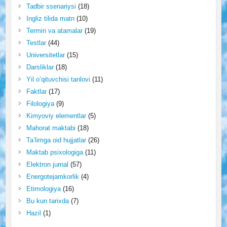
Tadbir ssenariysi
(18)
Ingliz tilida matn
(10)
Termin va atamalar
(19)
Testlar
(44)
Universitetlar
(15)
Darsliklar
(18)
Yil o‘qituvchisi tanlovi
(11)
Faktlar
(17)
Filologiya
(9)
Kimyoviy elementlar
(5)
Mahorat maktabi
(18)
Ta’limga oid hujjatlar
(26)
Maktab psixologiga
(11)
Elektron jurnal
(57)
Energotejamkorlik
(4)
Etimologiya
(16)
Bu kun tarixda
(7)
Hazil
(1)