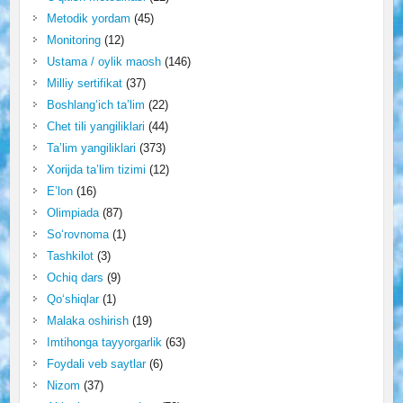
Metodik yordam
(45)
Monitoring
(12)
Ustama / oylik maosh
(146)
Milliy sertifikat
(37)
Boshlang‘ich ta’lim
(22)
Chet tili yangiliklari
(44)
Ta’lim yangiliklari
(373)
Xorijda ta’lim tizimi
(12)
E’lon
(16)
Olimpiada
(87)
So‘rovnoma
(1)
Tashkilot
(3)
Ochiq dars
(9)
Qo‘shiqlar
(1)
Malaka oshirish
(19)
Imtihonga tayyorgarlik
(63)
Foydali veb saytlar
(6)
Nizom
(37)