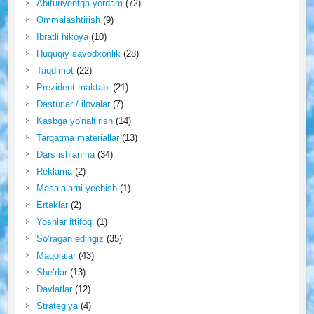
Abituriyentga yordam
(72)
Ommalashtirish
(9)
Ibratli hikoya
(10)
Huquqiy savodxonlik
(28)
Taqdimot
(22)
Prezident maktabi
(21)
Dasturlar / ilovalar
(7)
Kasbga yo'naltirish
(14)
Tarqatma materiallar
(13)
Dars ishlanma
(34)
Reklama
(2)
Masalalarni yechish
(1)
Ertaklar
(2)
Yoshlar ittifoqi
(1)
So‘ragan edingiz
(35)
Maqolalar
(43)
She’rlar
(13)
Davlatlar
(12)
Strategiya
(4)