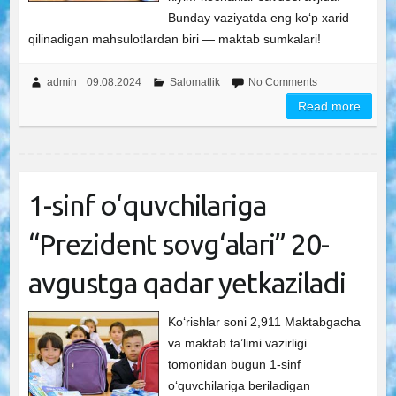
Bunday vaziyatda eng ko‘p xarid
qilinadigan mahsulotlardan biri — maktab sumkalari!
admin
09.08.2024
Salomatlik
No Comments
Read more
1-sinf o‘quvchilariga
“Prezident sovg‘alari” 20-
avgustga qadar yetkaziladi
Ko‘rishlar soni 2,911 Maktabgacha
va maktab ta’limi vazirligi
tomonidan bugun 1-sinf
o‘quvchilariga beriladigan