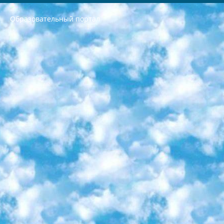
Образовательный портал
РЕСПУБЛИКА УЗБЕКИСТАН МИНИСТРЕРСТВО ДОШКОЛЬНОГО И ШКОЛЬНОГО ОБРАЗОВАНИЯ КОМАНДА в общеобразовательных учреждениях в 2023-2024 учебном году организация и проведение итоговой государственной аттестации обучающихся о Министра дошкольного и школьного образования Республики Узбекистан от 4 марта 2008 года (постановлением Минюста от 20 марта 2008 года № 1778 государственной регистрации) «Итоговое состояние учащихся общего среднего образования на основании положения об утверждении положения об аттестации общего среднего образования выпускной экзамен студентов в образовательных учреждениях в 2023-2024 учебном году В целях организации и прохождения аттестации приказываю: 1. Следующее: перечень предметов, по которым будет проводиться итоговая государственная аттестация и экзамен формы перевода согласно приложению 1; сертификаты международного образца, оценивающие уровень владения иностранными языками перечень согласно приложению 2; 2. Педагогический при специализированных образовательных учреждениях. научно-практический центр квалификации и международной оценки (Д.Давидова) 2024 г. До 25 марта: задания по предметам, по которым будет проводиться итоговая аттестация разработка и утверждение технических условий; итоговая аттестация на основании разработанного предметного задания разработка вопросов по предметам (устно и письменно), экзамен передача; общеобразовательные средние школы и специальные учебные заведения учащиеся выпускных классов школ и интернатов в агентской системе подготовка базы данных экзаменационных материалов и критериев оценки; перевод базы экзаменационных материалов на все языки обучения подать в Республиканский образовательный центр для изготовления; варианты экзаменов на основе разработанных контрольных материалов пусть будут поставлены задачи формирования. 3. Республиканский образовательный центр (Ш.Худайкулов) до 5 апреля 2024 года. до: база данных предоставленных экзаменационных материалов на все языки обучения перевод и экспертиза; для слепых, слабовидящих, глухих, слабослышащих и умственно отсталых детей учащиеся выпускных классов специализированных школ и школ-интернатов база данных экзаменационных материалов на всех преподаваемых языках подготовка критериев оценки; специализированные школы для умственно отсталых детей и технологии для учащихся выпускных классов школ-интернатов разработка соответствующих рекомендаций и критериев проведения ЕГЭ по естествознанию давать задания. 4. Педагогический при специализированных образовательных учреждениях. Научно-практический центр навыков и международной оценки (Д.Давидова), Республика образовательный центр (Худайкулов Ш.) итоговый государственный аттестационный экзамен ориентирован на творческое и логическое мышление при подготовке базы материалов учитывать введение заданий. 5. Следует отметить, что: сертификат государственного образца о знании общеобразовательного предмета и как минимум национальный уровень B1 по предметам на иностранных языках, указанным в Приложении 2. или международно признанный сертификат эквивалентного уровня студенты, изучающие определенный предмет, освобождаются от экзамена; по соответствующим предметам запланирована итоговая государственная аттестация за день до дня, путем жеребьевки Рабочей группой (в письменной форме по предметам, проводимым в форме) из числа сформированных вариантов выбрано 2 варианта; 2 выбранных варианта экзамена анонсированы на официальном сайте министерства и все выпускники по всей стране на основе этих вариантов проводит итоговую государственную аттестацию. 6. Государственное образование учащихся средних общеобразовательных учреждений. знания в соответствии с квалификационными требованиями, которые необходимо приобрести на основании стандартов итоговый (выпускной) контроль для 9 и 11 классов в целях тестирования Экзамены (далее – экзамены) состоят из предметов, перечисленных в приложении 1. будет сделано. 7. Экзамены пройдут с 26 мая по 15 июня 2024 г. (кроме науки физического воспитания). 8. Физическая для учащихся 9 классов общесредних образовательных учреждений. Экзамены по предмету «Образование, квалификация медицина» 1-6 мая 2024 года. сотрудники перевести под присмотр (с отклонениями в физическом или умственном развитии) специализированная школа для детей, школы-интернаты и со сколиозом школы-интернаты санаторного типа для больных детей исключены). 9. Он был слепым, слабовидящим и имел нарушения опорно-двигательного аппарата. экзамены в специализированных школах и интернатах для детей должны проводиться исходя из требований, предъявляемых к общеобразовательным учреждениям (физкультура кроме науки). 10. Специализированная школа для глухих и слабослышащих детей. и экзамены в интернатах и быть реализован в виде письменного теста по математике. 11. Специальность для умственно отсталых детей. Для 9 класса Родной язык и литературное письмо Государственный язык (язык обучения – узбекский). для неклассов) написано Математическое письмо Письменная/устная история Узбекистана Физическое воспитание практично Итоговый контроль Для 11 класса Написание родного языка и литературы (эссе) Математическое письмо Узбекский язык (обучение на узбекском языке) не посещающее общее среднее образование для учреждений)/Образовательное учреждение выбор письменный и устный Иностранный язык письменный/устный Письменная/устная история Узбекистана *По выбору студента:  Химия  Физика  Основы государственного права  География 10 бесплатных образовательных ресурсов - Мы составили подборку онлайн-проектов с интерактивными упражнениями, видеолекциями и статьями. Они помогут вам обрести новые и освежить старые знания бесплатно. 1. «ИНТУИТ» Старейшая образовательная площадка Рунета. Здесь вы найдёте сотни текстовых и видеокурсов на десятки различных тем — от программирования до психологии. Многие курсы подготовлены российскими университетами и крупными международными компаниями вроде Intel и Microsoft. Самостоятельное обучение бесплатное, но желающие могут оплатить услуги персональных наставников. 2. «Смартия» знакомит с актуальными профессиями и подсказывает, как им обучаться. Выбрав заинтересовавшую вас специальность — SMM-специалист, фотограф, веб-дизайнер или другую, — увидите список необходимых для неё умений. Чтобы вы могли освоить их самостоятельно, для каждого умения площадка отображает подборку ссылок на учебные материалы. Хотя «Смартия» ориентируется на русскоязычную аудиторию, часть контента всё же доступна только на английском. 3. «Лекторий Физтеха» Проект Московского физико-технического института (Физтеха). С его помощью вы можете смотреть онлайн серии лекций, записанные на видео в этом вузе. В числе доступных предметов — физика, биология, химия, информационные технологии и другие. К некоторым лекциям администрация ресурса прилагает готовые конспекты, которые можно скачивать в PDF-формате. 4. ITMOcourses Онлайн-площадка Санкт-Петербургского национального исследовательского университета информационных технологий, механики и оптики (ИТМО). Ресурс предоставляет свободный доступ к курсам, разработанным в этом вузе. Каталог материалов разбит на четыре категории: «Оптические системы и технологии», «Приборостроение и робототехника», «Информационные технологии» и «Биотехнологии». Курсы состоят из видеолекций, интерактивных демонстраций и заданий. 5. «КиберЛенинка» Электронная научная библиотека открытого доступа. Каталог площадки регулярно обрастает текстами статей из различных научных изданий. Сгруппированные по журналам и рубрикам публикации можно читать онлайн или скачивать целиком в PDF-формате. Проект нацелен на популяризацию науки за счёт открытого доступа к качественной информации. 6. «ПостНаука» На этом ресурсе публикуют подборки видеолекций, составленные экспертами из разных отраслей и объединённые общими темами. Среди них, к примеру, есть серии «Биоинформатика и геномика», «Культура средневековой Скандинавии» и Cinema Studies о теории кино. Каждая подборка лекций — логически связанная история, рассказанная экспертом от первого лица. Кроме того, на сайте появляются научно-образовательные статьи и тесты на разные темы. 7. «Newочём» Команда проекта «Newочём» отбирает самые интересные тексты из англоязычных СМИ и переводит те из них, за которые голосуют участники сообщества «ВКонтакте». По большей части это научно-популярные статьи. Редакторы придумывают лишь заголовки, в остальном содержание переводов соответствует оригиналам. Полные тексты можно читать прямо в социальной сети. 8. InternetUrok Онлайн-база материалов по основным дисциплинам школьной программы. Информация на сайте структурирована по классам, предметам и темам (урокам). Каждый урок состоит из видеолекций и конспектов. Есть также интерактивные тренажёры и тесты для закрепления пройденного материала. Даже если вы давно окончили школу, возможность повторить программу старших классов всегда может пригодиться. 9. Edutainme Ещё один ресурс об образовании. В отличие от Newtonew, как мне кажется, Edutainme больше ориентируется на представителей индустрии: педагогов, предпринимателей, разработчиков образовательных проектов. Но и любой, кто просто стремится к саморазвитию, найдёт на сайте много полезного и интересного для себя. Например, информацию о новых курсах и образовательных сервисах. 10. Newtonew Онлайн-медиа об образовании и обучении в широком смысле. Авторы Newtonew пишут об инструментах, заведениях, тактиках и стратегиях, которые помогают учить других и получать новые знания самостоятельно. На этой площадке вы найдёте новости, обзоры, аналитические мат