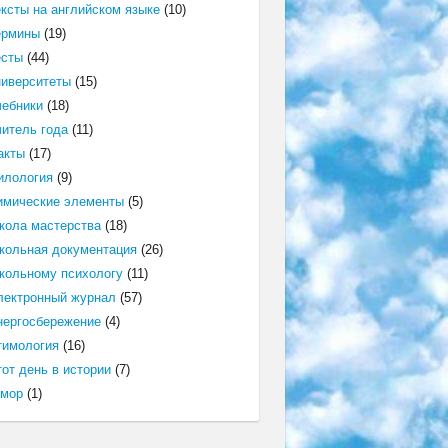
ексты на английском языке
(10)
ермины
(19)
есты
(44)
ниверситеты
(15)
чебники
(18)
читель года
(11)
акты
(17)
илология
(9)
имические элементы
(5)
кола мастерства
(18)
кольная документация
(26)
кольному психологу
(11)
лектронный журнал
(57)
нергосбережение
(4)
тимология
(16)
от день в истории
(7)
мор
(1)