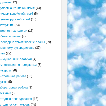
доровье
(12)
зучаем английский язык!
(44)
зучаем корейский язык!
(5)
зучаем русский язык!
(16)
нструкция
(23)
нтернет технологии
(13)
абинеты школы
(4)
алендарно-тематические планы
(29)
лассному руководителю
(37)
ниги
(22)
оммунальные платежи
(4)
омпетенция по предметам
(6)
онкурсы
(28)
онтрольная работа
(13)
ружок
(5)
абораторная работа
(1)
есячник
(6)
етодика преподавания
(12)
етодическая помощь
(45)