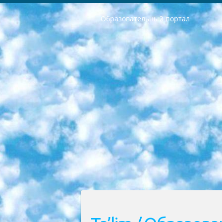
Образовательный портал
РЕСПУБЛИКА УЗБЕКИСТАН МИНИСТРЕРСТВО ДОШКОЛЬНОГО И ШКОЛЬНОГО ОБРАЗОВАНИЯ КОМАНДА в общеобразовательных учреждениях в 2023-2024 учебном году организация и проведение итоговой государственной аттестации обучающихся о Министра дошкольного и школьного образования Республики Узбекистан от 4 марта 2008 года (постановлением Минюста от 20 марта 2008 года № 1778 государственной регистрации) «Итоговое состояние учащихся общего среднего образования на основании положения об утверждении положения об аттестации общего среднего образования выпускной экзамен студентов в образовательных учреждениях в 2023-2024 учебном году В целях организации и прохождения аттестации приказываю: 1. Следующее: перечень предметов, по которым будет проводиться итоговая государственная аттестация и экзамен формы перевода согласно приложению 1; сертификаты международного образца, оценивающие уровень владения иностранными языками перечень согласно приложению 2; 2. Педагогический при специализированных образовательных учреждениях. научно-практический центр квалификации и международной оценки (Д.Давидова) 2024 г. До 25 марта: задания по предметам, по которым будет проводиться итоговая аттестация разработка и утверждение технических условий; итоговая аттестация на основании разработанного предметного задания разработка вопросов по предметам (устно и письменно), экзамен передача; общеобразовательные средние школы и специальные учебные заведения учащиеся выпускных классов школ и интернатов в агентской системе подготовка базы данных экзаменационных материалов и критериев оценки; перевод базы экзаменационных материалов на все языки обучения подать в Республиканский образовательный центр для изготовления; варианты экзаменов на основе разработанных контрольных материалов пусть будут поставлены задачи формирования. 3. Республиканский образовательный центр (Ш.Худайкулов) до 5 апреля 2024 года. до: база данных предоставленных экзаменационных материалов на все языки обучения перевод и экспертиза; для слепых, слабовидящих, глухих, слабослышащих и умственно отсталых детей учащиеся выпускных классов специализированных школ и школ-интернатов база данных экзаменационных материалов на всех преподаваемых языках подготовка критериев оценки; специализированные школы для умственно отсталых детей и технологии для учащихся выпускных классов школ-интернатов разработка соответствующих рекомендаций и критериев проведения ЕГЭ по естествознанию давать задания. 4. Педагогический при специализированных образовательных учреждениях. Научно-практический центр навыков и международной оценки (Д.Давидова), Республи