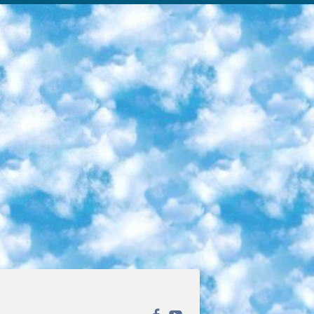
ека открытого доступа. Каталог площадки регулярно обрастает текстами статей из различных научных изданий. Сгруппированные по журналам и рубрикам публикации можно читать онлайн или скачивать целиком в PDF-формате. Проект нацелен на популяризацию науки за счёт открытого доступа к качественной информации. 6. «ПостНаука» На этом ресурсе публикуют подборки видеолекций, составленные экспертами из разных отраслей и объединённые общими темами. Среди них, к примеру, есть серии «Биоинформатика и геномика», «Культура средневековой Скандинавии» и Cinema Studies о теории кино. Каждая подборка лекций — логически связанная история, рассказанная экспертом от первого лица. Кроме того, на сайте появляются научно-образовательные статьи и тесты на разные темы. 7. «Newочём» Команда проекта «Newочём» отбирает самые интересные тексты из англоязычных СМИ и переводит те из них, за которые голосуют участники сообщества «ВКонтакте». По большей части это научно-популярные статьи. Редакторы придумывают лишь заголовки, в остальном содержание переводов соответствует оригиналам. Полные тексты можно читать прямо в социальной сети. 8. InternetUrok Онлайн-база материалов по основным дисциплинам школьной программы. Информация на сайте структурирована по классам, предметам и темам (урокам). Каждый урок состоит из видеолекций и конспектов. Есть также интерактивные тренажёры и тесты для закрепления пройденного материала. Даже если вы давно окончили школу, возможность повторить программу старших классов всегда может пригодиться. 9. Edutainme Ещё один ресурс об образовании. В отличие от Newtonew, как мне кажется, Edutainme больше ориентируется на представителей индустрии: педагогов, предпринимателей, разработчиков образовательных проектов. Но и любой, кто просто стремится к саморазвитию, найдёт на сайте много полезного и интересного для себя. Например, информацию о новых курсах и образовательных сервисах. 10. Newtonew Онлайн-медиа об образовании и обучении в широком смысле. Авторы Newtonew пишут об инструментах, заведениях, тактиках и стратегиях, которые помогают учить других и получать новые знания самостоятельно. На этой площадке вы найдёте новости, обзоры, аналитические мат