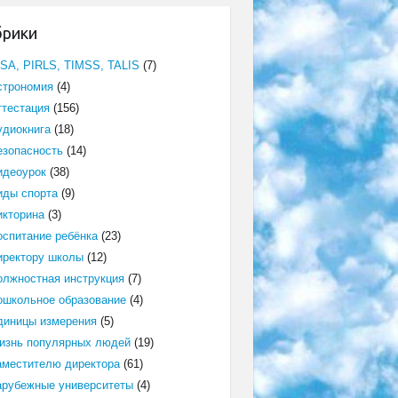
брики
ISA, PIRLS, TIMSS, TALIS
(7)
строномия
(4)
ттестация
(156)
удиокнига
(18)
езопасность
(14)
идеоурок
(38)
иды спорта
(9)
икторина
(3)
оспитание ребёнка
(23)
иректору школы
(12)
олжностная инструкция
(7)
ошкольное образование
(4)
диницы измерения
(5)
изнь популярных людей
(19)
аместителю директора
(61)
арубежные университеты
(4)