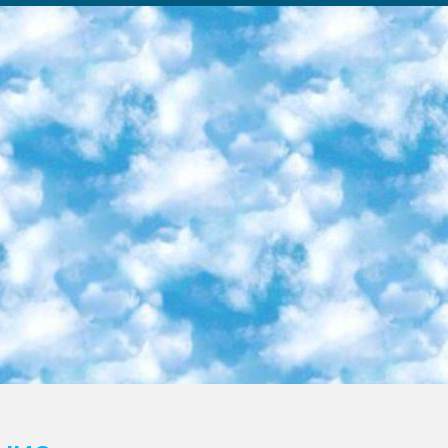
ка образовательный центр (Худайкулов Ш.) итоговый государственный аттестационный экзамен ориентирован на творческое и логическое мышление при подготовке базы материалов учитывать введение заданий. 5. Следует отметить, что: сертификат государственного образца о знании общеобразовательного предмета и как минимум национальный уровень B1 по предметам на иностранных языках, указанным в Приложении 2. или международно признанный сертификат эквивалентного уровня студенты, изучающие определенный предмет, освобождаются от экзамена; по соответствующим предметам запланирована итоговая государственная аттестация за день до дня, путем жеребьевки Рабочей группой (в письменной форме по предметам, проводимым в форме) из числа сформированных вариантов выбрано 2 варианта; 2 выбранных варианта экзамена анонсированы на официальном сайте министерства и все выпускники по всей стране на основе этих вариантов проводит итоговую государственную аттестацию. 6. Государственное образование учащихся средних общеобразовательных учреждений. знания в соответствии с квалификационными требованиями, которые необходимо приобрести на основании стандартов итоговый (выпускной) контроль для 9 и 11 классов в целях тестирования Экзамены (далее – экзамены) состоят из предметов, перечисленных в приложении 1. будет сделано. 7. Экзамены пройдут с 26 мая по 15 июня 2024 г. (кроме науки физического воспитания). 8. Физическая для учащихся 9 классов общесредних образовательных учреждений. Экзамены по предмету «Образование, квалификация медицина» 1-6 мая 2024 года. сотрудники перевести под присмотр (с отклонениями в физическом или умственном развитии) специализированная школа для детей, школы-интернаты и со сколиозом школы-интернаты санаторного типа для больных детей исключены). 9. Он был слепым, слабовидящим и имел нарушения опорно-двигательного аппарата. экзамены в специализированных школах и интернатах для детей должны проводиться исходя из требований, предъявляемых к общеобразовательным учреждениям (физкультура кроме науки). 10. Специализированная школа для глухих и слабослышащих детей. и экзамены в интернатах и быть реализован в виде письменного теста по математике. 11. Специальность для умственно отсталых детей. Для 9 класса Родной язык и литературное письмо Государственный язык (язык обучения – узбекский). для неклассов) написано Математическое письмо Письменная/устная история Узбекистана Физическое воспитание практично Итоговый контроль Для 11 класса Написание родного языка и литературы (эссе) Математическое письмо Узбекский язык (обучение на узбекском языке) не посещающее общее среднее образование для учреждений)/Образовательное учреждение выбор письменный и устный Иностранный язык письменный/устный Письменная/устная история Узбекистана *По выбору студента:  Химия  Физика  Основы государственного права  География 10 бесплатных образовательных ресурсов - Мы составили подборку онлайн-проектов с интерактивными упражнениями, видеолекциями и статьями. Они помогут вам обрести новые и освежить старые знания бесплатно. 1. «ИНТУИТ» Старейшая образовательная площадка Рунета. Здесь вы найдёте сотни текстовых и видеокурсов на десятки различных тем — от программирования до психологии. Многие курсы подготовлены российскими университетами и крупными международными компаниями вроде Intel и Microsoft. Самостоятельное обучение бесплатное, но желающие могут оплатить услуги персональных наставников. 2. «Смартия» знакомит с актуальными профессиями и подсказывает, как им обучаться. Выбрав заинтересовавшую вас специальность — SMM-специалист, фотограф, веб-дизайнер или другую, — увидите список необходимых для неё умений. Чтобы вы могли освоить их самостоятельно, для каждого умения площадка отображает подборку ссылок на учебные материалы. Хотя «Смартия» ориентируется на русскоязычную аудиторию, часть контента всё же доступна только на английском. 3. «Лекторий Физтеха» Проект Московского физико-технического института (Физтеха). С его помощью вы можете смотреть онлайн серии лекций, записанные на видео в этом вузе. В числе доступных предметов — физика, биология, химия, информационные технологии и другие. К некоторым лекциям администрация ресурса прилагает готовые конспекты, которые можно скачивать в PDF-формате. 4. ITMOcourses Онлайн-площадка Санкт-Петербургского национального исследовательского университета информационных технологий, механики и оптики (ИТМО). Ресурс предоставляет свободный доступ к курсам, разработанным в этом вузе. Каталог материалов разбит на четыре категории: «Оптические системы и технологии», «Приборостроение и робототехника», «Информационные технологии» и «Биотехнологии». Курсы состоят из видеолекций, интерактивных демонстраций и заданий. 5. «КиберЛенинка» Электронная научная библиот