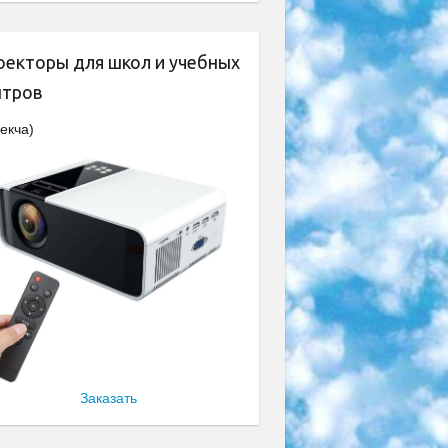
оекторы для школ и учебных
нтров
екча)
Заказать