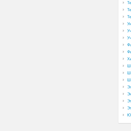
Т
Т
Т
У
У
У
Ф
Ф
Х
Ш
Ш
Ш
Э
Э
Э
Эт
Ю