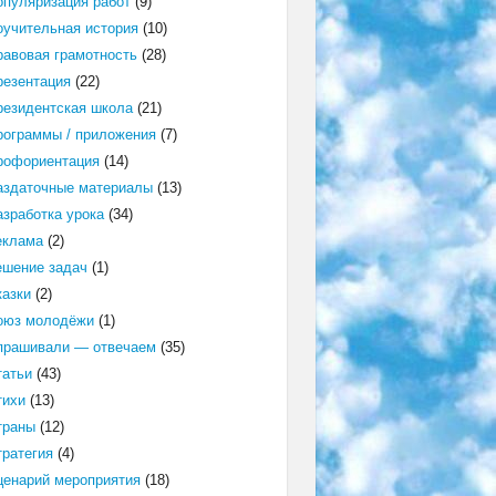
опуляризация работ
(9)
оучительная история
(10)
равовая грамотность
(28)
резентация
(22)
резидентская школа
(21)
рограммы / приложения
(7)
рофориентация
(14)
аздаточные материалы
(13)
азработка урока
(34)
еклама
(2)
ешение задач
(1)
казки
(2)
оюз молодёжи
(1)
прашивали — отвечаем
(35)
татьи
(43)
тихи
(13)
траны
(12)
тратегия
(4)
ценарий мероприятия
(18)