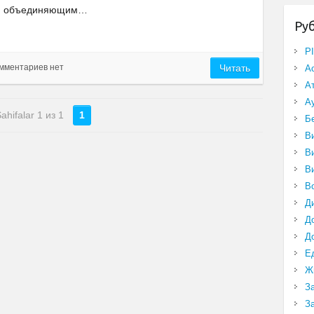
объединяющим…
Ру
P
мментариев нет
Читать
А
А
А
ahifalar 1 из 1
1
Б
В
В
В
В
Д
Д
Д
Е
Ж
З
З