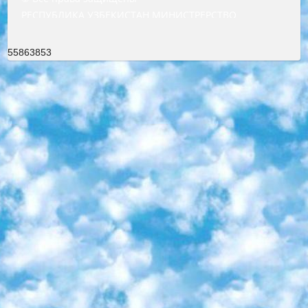
РЕСПУБЛИКА УЗБЕКИСТАН МИНИСТРЕРСТВО ДОШКОЛЬНОГО И ШКОЛЬНОГО ОБРАЗОВАНИЯ КОМАНДА в общеобразовательных учреждениях в 2023-2024 учебном году организация и проведение итоговой государственной аттестации обучающихся о Министра дошкольного и школьного образования Республики Узбекистан от 4 марта 2008 года (постановлением Минюста от 20 марта 2008 года № 1778 государственной регистрации) «Итоговое состояние учащихся общего среднего образования на основании положения об утверждении положения об аттестации общего среднего образования выпускной экзамен студентов в образовательных учреждениях в 2023-2024 учебном году В целях организации и прохождения аттестации приказываю: 1. Следующее: перечень предметов, по которым будет проводиться итоговая государственная аттестация и экзамен формы перевода согласно приложению 1; сертификаты международного образца, оценивающие уровень владения иностранными языками перечень согласно приложению 2; 2. Педагогический при специализированных образовательных учреждениях. научно-практический центр квалификации и международной оценки (Д.Давидова) 2024 г. До 25 марта: задания по предметам, по которым будет проводиться итоговая аттестация разработка и утверждение технических условий; итоговая аттестация на основании разработанного предметного задания разработка вопросов по предметам (устно и письменно), экзамен передача; общеобразовательные средние школы и специальные учебные заведения учащиеся выпускных классов школ и интернатов в агентской системе подготовка базы данных экзаменационных материалов и критериев оценки; перевод базы экзаменационных материалов на все языки обучения подать в Республиканский образовательный центр для изготовления; варианты экзаменов на основе разработанных контрольных материалов пусть будут поставлены задачи формирования. 3. Республиканский образовательный центр (Ш.Худайкулов) до 5 апреля 2024 года. до: база данных предоставленных экзаменационных материалов на все языки обучения перевод и экспертиза; для слепых, слабовидящих, глухих, слабослышащих и умственно отсталых детей учащиеся выпускных классов специализированных школ и школ-интернатов база данных экзаменационных материалов на всех преподаваемых языках подготовка критериев оценки; специализированные школы для умственно отсталых детей и технологии для учащихся выпускных классов школ-интернатов разработка соответствующих рекомендаций и критериев проведения ЕГЭ по естествознанию давать задания. 4. Педагогический при специализированных образовательных учреждениях. Научно-практический центр навыков и международной оценки (Д.Давидова), Республика образовательный центр (Худайкулов Ш.) итоговый государственный аттестационный экзамен ориентирован на творческое и логическое мышление при подготовке базы материалов учитывать введение заданий. 5. Следует отметить, что: сертификат государственного образца о знании общеобразовательного предмета и как минимум национальный уровень B1 по предметам на иностранных языках, указанным в Приложении 2. или международно признанный сертификат эквивалентного уровня студенты, изучающие определенный предмет, освобождаются от экзамена; по соответствующим предметам запланирована итоговая государственная аттестация за день до дня, путем жеребьевки Рабочей группой (в письменной форме по предметам, проводимым в форме) из числа сформированных вариантов выбрано 2 варианта; 2 выбранных варианта экзамена анонсированы на официальном сайте министерства и все выпускники по всей стране на основе этих вариантов проводит итоговую государственную аттестацию. 6. Государственное образование учащихся средних общеобразовательных учреждений. знания в соответствии с квалификационными требованиями, которые необходимо приобрести на основании стандартов итоговый (выпускной) контроль для 9 и 11 классов в целях тестирования Экзамены (далее – экзамены) состоят из предметов, перечисленных в приложении 1. будет сделано. 7. Экзамены пройдут с 26 мая по 15 июня 2024 г. (кроме науки физического воспитания). 8. Физическая для учащихся 9 классов общесредних образовательных учреждений. Экзамены по предмету «Образование, квалификация медицина» 1-6 мая 2024 года. сотрудники перевести под присмотр (с отклонениями в физическом или умственном развитии) специализированная школа для детей, школы-интернаты и со сколиозом школы-интернаты санаторного типа для больных детей исключены). 9. Он был слепым, слабовидящим и имел нарушения опорно-двигательного аппарата. экзамены в специализированных школах и интернатах для детей должны проводиться исходя из требований, предъявляемых к общеобразовательным учреждениям (физкультура кроме науки). 10. Специализированная школа для глухих и слабослышащих детей. и экзамены в интернатах и быть реализован в виде письменного теста по математике. 11. Специальность для умственно отсталых детей. Для 9 класса Родной язык и литературное письмо Государственный язык (язык обучения – узбекский). для неклассов) написано Математическое письмо Письменная/устная история Узбекистана Физическое воспитание практично Итоговый контроль Для 11 класса Написание родного языка и литературы (эссе) Математическое письмо Узбекский язык (обучение на узбекском языке) не посещающее общее среднее образование для учреждений)/Образовательное учреждение выбор письменный и устный Иностранный язык письменный/устный Письменная/устная история Узбекистана *По выбору студента:  Химия  Физика  Основы государственного права  География 10 бесплатных образовательных ресурсов - Мы составили подборку онлайн-проектов с интерактивными упражнениями, видеолекциями и статьями. Они помогут вам обрести новые и освежить старые знания бесплатно. 1. «ИНТУИТ» Старейшая образовательная площадка Рунета. Здесь вы найдёте сотни текстовых и видеокурсов на десятки различных тем — от программирования до психологии. Многие курсы подготовлены российскими университетами и крупными международными компаниями вроде Intel и Microsoft. Самостоятельное обучение бесплатное, но желающие могут оплатить услуги персональных наставников. 2. «Смартия» знакомит с актуальными профессиями и подсказывает, как им обучаться. Выбрав заинтересовавшую вас специальность — SMM-специалист, фотограф, веб-дизайнер или другую, — увидите список необходимых для неё умений. Чтобы вы могли освоить их самостоятельно, для каждого умения площадка отображает подборку ссылок на учебные материалы. Хотя «Смартия» ориентируется на русскоязычную аудиторию, часть контента всё же доступна только на английском. 3. «Лекторий Физтеха» Проект Московского физико-технического института (Физтеха). С его помощью вы можете смотреть онлайн серии лекций, записанные на видео в этом вузе. В числе доступных предметов — физика, биология, химия, информационные технологии и другие. К некоторым лекциям администрация ресурса прилагает готовые конспекты, которые можно скачивать в PDF-формате. 4. ITMOcourses Онлайн-площадка Санкт-Петербургского национального исследовательского университета информационных технологий, механики и оптики (ИТМО). Ресурс предоставляет свободный доступ к курсам, разработанным в этом вузе. Каталог материалов разбит на четыре категории: «Оптические системы и технологии», «Приборостроение и робототехника», «Информационные технологии» и «Биотехнологии». Курсы состоят из видеолекций, интерактивных демонстраций и заданий. 5. «КиберЛенинка» Электронная научная библиотека открытого доступа. Каталог площадки регулярно обрастает текстами статей из различных научных изданий. Сгруппированные по журналам и рубрикам публикации можно читать онлайн или скачивать целиком в PDF-формате. Проект нацелен на популяризацию науки за счёт открытого доступа к качественной информации. 6. «ПостНаука» На этом ресурсе публикуют подборки видеолекций, составленные экспертами из разных отраслей и объединённые общими темами. Среди них, к примеру, есть серии «Биоинформатика и геномика», «Культура средневековой Скандинавии» и Cinema Studies о теории кино. Каждая подборка лекций — логически связанная история, рассказанная экспертом от первого лица. Кроме того, на сайте появляются научно-образовательные статьи и тесты на разные темы. 7. «Newочём» Команда проекта «Newочём» отбирает самые интересные тексты из англоязычных СМИ и переводит те из них, за которые голосуют участники сообщества «ВКонтакте». По большей части это научно-популярные статьи. Редакторы придумывают лишь заголовки, в остальном содержание переводов соответствует оригиналам. Полные тексты можно читать прямо в социальной сети. 8. InternetUrok Онлайн-база материалов по основным дисциплинам школьной программы. Информация на сайте структурирована по классам, предметам и темам (урокам). Каждый урок состоит из видеолекций и конспектов. Есть также интерактивные тренажёры и тесты для закрепления пройденного материала. Даже если вы давно окончили школу, возможность повторить программу старших классов всегда может пригодиться. 9. Edutainme Ещё один ресурс об образовании. В отличие от Newtonew, как мне кажется, Edutainme больше ориентируется на представителей индустрии: педагогов, предпринимателей, разработчиков образовательных проектов. Но и любой, кто просто стремится к саморазвитию, найдёт на сайте много полезного и интересного для себя. Например, информацию о новых курсах и образовательных сервисах. 10. Newtonew Онлайн-медиа об образовании и обучении в широком смысле. Авторы Newtonew пишут об инструментах, заведениях, тактиках и стратегиях, которые помогают учить других и получать новые знания самостоятельно. На этой площадке вы найдёте новости, обзоры, аналитические мате
55863853