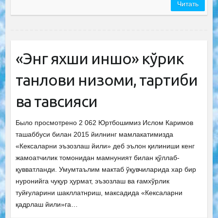
Читать
«Энг яхши иншо» кўрик
танлови низоми, тартиби
ва тавсияси
Было просмотрено 2 062 Юртбошимиз Ислом Каримов
ташаббуси билан 2015 йилнинг мамлакатимизда
«Кексаларни эъзозлаш йили» деб эълон қилиниши кенг
жамоатчилик томонидан мамнуният билан қўллаб-
қувватланди. Умумтаълим мактаб ўқувчиларида хар бир
нуронийга чуқур ҳурмат, эъзозлаш ва ғамхўрлик
туйғуларини шакллатнриш, максадида «Кексаларни
қадрлаш йили»га…