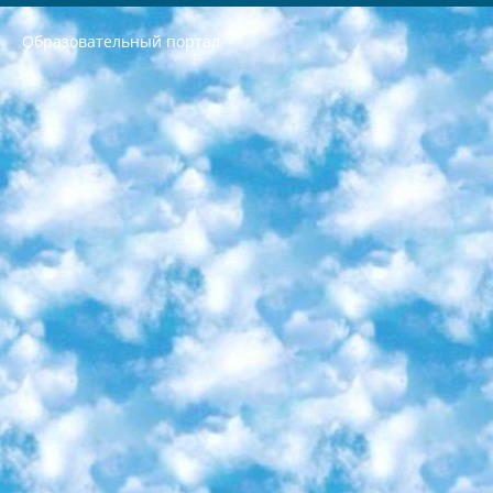
Образовательный портал
РЕСПУБЛИКА УЗБЕКИСТАН МИНИСТРЕРСТВО ДОШКОЛЬНОГО И ШКОЛЬНОГО ОБРАЗОВАНИЯ КОМАНДА в общеобразовательных учреждениях в 2023-2024 учебном году организация и проведение итоговой государственной аттестации обучающихся о Министра дошкольного и школьного образования Республики Узбекистан от 4 марта 2008 года (постановлением Минюста от 20 марта 2008 года № 1778 государственной регистрации) «Итоговое состояние учащихся общего среднего образования на основании положения об утверждении положения об аттестации общего среднего образования выпускной экзамен студентов в образовательных учреждениях в 2023-2024 учебном году В целях организации и прохождения аттестации приказываю: 1. Следующее: перечень предметов, по которым будет проводиться итоговая государственная аттестация и экзамен формы перевода согласно приложению 1; сертификаты международного образца, оценивающие уровень владения иностранными языками перечень согласно приложению 2; 2. Педагогический при специализированных образовательных учреждениях. научно-практический центр квалификации и международной оценки (Д.Давидова) 2024 г. До 25 марта: задания по предметам, по которым будет проводиться итоговая аттестация разработка и утверждение технических условий; итоговая аттестация на основании разработанного предметного задания разработка вопросов по предметам (устно и письменно), экзамен передача; общеобразовательные средние школы и специальные учебные заведения учащиеся выпускных классов школ и интернатов в агентской системе подготовка базы данных экзаменационных материалов и критериев оценки; перевод базы экзаменационных материалов на все языки обучения подать в Республиканский образовательный центр для изготовления; варианты экзаменов на основе разработанных контрольных материалов пусть будут поставлены задачи формирования. 3. Республиканский образовательный центр (Ш.Худайкулов) до 5 апреля 2024 года. до: база данных предоставленных экзаменационных материалов на все языки обучения перевод и экспертиза; для слепых, слабовидящих, глухих, слабослышащих и умственно отсталых детей учащиеся выпускных классов специализированных школ и школ-интернатов база данных экзаменационных материалов на всех преподаваемых языках подготовка критериев оценки; специализированные школы для умственно отсталых детей и технологии для учащихся выпускных классов школ-интернатов разработка соответствующих рекомендаций и критериев проведения ЕГЭ по естествознанию давать задания. 4. Педагогический при специализированных образовательных учреждениях. Научно-практический центр навыков и международной оценки (Д.Давидова), Республика образовательный центр (Худайкулов Ш.) итоговый государственный аттестационный экзамен ориентирован на творческое и логическое мышление при подготовке базы материалов учитывать введение заданий. 5. Следует отметить, что: сертификат государственного образца о знании общеобразовательного предмета и как минимум национальный уровень B1 по предметам на иностранных языках, указанным в Приложении 2. или международно признанный сертификат эквивалентного уровня студенты, изучающие определенный предмет, освобождаются от экзамена; по соответствующим предметам запланирована итоговая государственная аттестация за день до дня, путем жеребьевки Рабочей группой (в письменной форме по предметам, проводимым в форме) из числа сформированных вариантов выбрано 2 варианта; 2 выбранных варианта экзамена анонсированы на официальном сайте министерства и все выпускники по всей стране на основе этих вариантов проводит итоговую государственную аттестацию. 6. Государственное образование учащихся средних общеобразовательных учреждений. знания в соответствии с квалификационными требованиями, которые необходимо приобрести на основании стандартов итоговый (выпускной) контроль для 9 и 11 классов в целях тестирования Экзамены (далее – экзамены) состоят из предметов, перечисленных в приложении 1. будет сделано. 7. Экзамены пройдут с 26 мая по 15 июня 2024 г. (кроме науки физического воспитания). 8. Физическая для учащихся 9 классов общесредних образовательных учреждений. Экзамены по предмету «Образование, квалификация медицина» 1-6 мая 2024 года. сотрудники перевести под присмотр (с отклонениями в физическом или умственном развитии) специализированная школа для детей, школы-интернаты и со сколиозом школы-интернаты санаторного типа для больных детей исключены). 9. Он был слепым, слабовидящим и имел нарушения опорно-двигательного аппарата. экзамены в специализированных школах и интернатах для детей должны проводиться исходя из требований, предъявляемых к общеобразовательным учреждениям (физкультура кроме науки). 10. Специализированная школа для глухих и слабослышащих детей. и экзамены в интернатах и быть реализован в виде письменного теста по математике. 11. Специальность для умственно отсталых детей. Для 9 класса Родной язык и литературное письмо Государственный язык (язык обучения – узбекский). для неклассов) написано Математическое письмо Письменная/устная история Узбекистана Физическое воспитание практично Итоговый контроль Для 11 класса Написание родного языка и литературы (эссе) Математическое письмо Узбекский язык (обучение на узбекском языке) не посещающее общее среднее образование для учреждений)/Образовательное учреждение выбор письменный и устный Иностранный язык письменный/устный Письменная/устная история Узбекистана *По выбору студента:  Химия  Физика  Основы государственного права  География 10 бесплатных образовательных ресурсов - Мы составили подборку онлайн-проектов с интерактивными упражнениями, видеолекциями и статьями. Они помогут вам обрести новые и освежить старые знания бесплатно. 1. «ИНТУИТ» Старейшая образовательная площадка Рунета. Здесь вы найдёте сотни текстовых и видеокурсов на десятки различных тем — от программирования до психологии. Многие курсы подготовлены российскими университетами и крупными международными компаниями вроде Intel и Microsoft. Самостоятельное обучение бесплатное, но желающие могут оплатить услуги персональных наставников. 2. «Смартия» знакомит с актуальными профессиями и подсказывает, как им обучаться. Выбрав заинтересовавшую вас специальность — SMM-специалист, фотограф, веб-дизайнер или другую, — увидите список необходимых для неё умений. Чтобы вы могли освоить их самостоятельно, для каждого умения площадка отображает подборку ссылок на учебные материалы. Хотя «Смартия» ориентируется на русскоязычную аудиторию, часть контента всё же доступна только на английском. 3. «Лекторий Физтеха» Проект Московского физико-технического института (Физтеха). С его помощью вы можете смотреть онлайн серии лекций, записанные на видео в этом вузе. В числе доступных предметов — физика, биология, химия, информационные технологии и другие. К некоторым лекциям администрация ресурса прилагает готовые конспекты, которые можно скачивать в PDF-формате. 4. ITMOcourses Онлайн-площадка Санкт-Петербургского национального исследовательского университета информационных технологий, механики и оптики (ИТМО). Ресурс предоставляет свободный доступ к курсам, разработанным в этом вузе. Каталог материалов разбит на четыре категории: «Оптические системы и технологии», «Приборостроение и робототехника», «Информационные технологии» и «Биотехнологии». Курсы состоят из видеолекций, интерактивных демонстраций и заданий. 5. «КиберЛенинка» Электронная научная библиотека открытого доступа. Каталог площадки регулярно обрастает текстами статей из различных научных изданий. Сгруппированные по журналам и рубрикам публикации можно читать онлайн или скачивать целиком в PDF-формате. Проект нацелен на популяризацию науки за счёт открытого доступа к качественной информации. 6. «ПостНаука» На этом ресурсе публикуют подборки видеолекций, составленные экспертами из разных отраслей и объединённые общими темами. Среди них, к примеру, есть серии «Биоинформатика и геномика», «Культура средневековой Скандинавии» и Cinema Studies о теории кино. Каждая подборка лекций — логически связанная история, рассказанная экспертом от первого лица. Кроме того, на сайте появляются научно-образовательные статьи и тесты на разные темы. 7. «Newочём» Команда проекта «Newочём» отбирает самые интересные тексты из англоязычных СМИ и переводит те из них, за которые голосуют участники сообщества «ВКонтакте». По большей части это научно-популярные статьи. Редакторы придумывают лишь заголовки, в остальном содержание переводов соответствует оригиналам. Полные тексты можно читать прямо в социальной сети. 8. InternetUrok Онлайн-база материалов по основным дисциплинам школьной программы. Информация на сайте структурирована по классам, предметам и темам (урокам). Каждый урок состоит из видеолекций и конспектов. Есть также интерактивные тренажёры и тесты для закрепления пройденного материала. Даже если вы давно окончили школу, возможность повторить программу старших классов всегда может пригодиться. 9. Edutainme Ещё один ресурс об образовании. В отличие от Newtonew, как мне кажется, Edutainme больше ориентируется на представителей индустрии: педагогов, предпринимателей, разработчиков образовательных проектов. Но и любой, кто просто стремится к саморазвитию, найдёт на сайте много полезного и интересного для себя. Например, информацию о новых курсах и образовательных сервисах. 10. Newtonew Онлайн-медиа об образовании и обучении в широком смысле. Авторы Newtonew пишут об инструментах, заведениях, тактиках и стратегиях, которые помогают учить других и получать новые знания самостоятельно. На этой площадке вы найдёте новости, обзоры, аналитические мат