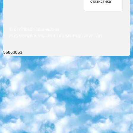
© Все права защищены
РЕСПУБЛИКА УЗБЕКИСТАН МИНИСТРЕРСТВО ДОШКОЛЬНОГО И ШКОЛЬНОГО ОБРАЗОВАНИЯ КОМАНДА в общеобразовательных учреждениях в 2023-2024 учебном году организация и проведение итоговой государственной аттестации обучающихся о Министра дошкольного и школьного образования Республики Узбекистан от 4 марта 2008 года (постановлением Минюста от 20 марта 2008 года № 1778 государственной регистрации) «Итоговое состояние учащихся общего среднего образования на основании положения об утверждении положения об аттестации общего среднего образования выпускной экзамен студентов в образовательных учреждениях в 2023-2024 учебном году В целях организации и прохождения аттестации приказываю: 1. Следующее: перечень предметов, по которым будет проводиться итоговая государственная аттестация и экзамен формы перевода согласно приложению 1; сертификаты международного образца, оценивающие уровень владения иностранными языками перечень согласно приложению 2; 2. Педагогический при специализированных образовательных учреждениях. научно-практический центр квалификации и международной оценки (Д.Давидова) 2024 г. До 25 марта: задания по предметам, по которым будет проводиться итоговая аттестация разработка и утверждение технических условий; итоговая аттестация на основании разработанного предметного задания разработка вопросов по предметам (устно и письменно), экзамен передача; общеобразовательные средние школы и специальные учебные заведения учащиеся выпускных классов школ и интернатов в агентской системе подготовка базы данных экзаменационных материалов и критериев оценки; перевод базы экзаменационных материалов на все языки обучения подать в Республиканский образовательный центр для изготовления; варианты экзаменов на основе разработанных контрольных материалов пусть будут поставлены задачи формирования. 3. Республиканский образовательный центр (Ш.Худайкулов) до 5 апреля 2024 года. до: база данных предоставленных экзаменационных материалов на все языки обучения перевод и экспертиза; для слепых, слабовидящих, глухих, слабослышащих и умственно отсталых детей учащиеся выпускных классов специализированных школ и школ-интернатов база данных экзаменационных материалов на всех преподаваемых языках подготовка критериев оценки; специализированные школы для умственно отсталых детей и технологии для учащихся выпускных классов школ-интернатов разработка соответствующих рекомендаций и критериев проведения ЕГЭ по естествознанию давать задания. 4. Педагогический при специализированных образовательных учреждениях. Научно-практический центр навыков и международной оценки (Д.Давидова), Республика образовательный центр (Худайкулов Ш.) итоговый государственный аттестационный экзамен ориентирован на творческое и логическое мышление при подготовке базы материалов учитывать введение заданий. 5. Следует отметить, что: сертификат государственного образца о знании общеобразовательного предмета и как минимум национальный уровень B1 по предметам на иностранных языках, указанным в Приложении 2. или международно признанный сертификат эквивалентного уровня студенты, изучающие определенный предмет, освобождаются от экзамена; по соответствующим предметам запланирована итоговая государственная аттестация за день до дня, путем жеребьевки Рабочей группой (в письменной форме по предметам, проводимым в форме) из числа сформированных вариантов выбрано 2 варианта; 2 выбранных варианта экзамена анонсированы на официальном сайте министерства и все выпускники по всей стране на основе этих вариантов проводит итоговую государственную аттестацию. 6. Государственное образование учащихся средних общеобразовательных учреждений. знания в соответствии с квалификационными требованиями, которые необходимо приобрести на основании стандартов итоговый (выпускной) контроль для 9 и 11 классов в целях тестирования Экзамены (далее – экзамены) состоят из предметов, перечисленных в приложении 1. будет сделано. 7. Экзамены пройдут с 26 мая по 15 июня 2024 г. (кроме науки физического воспитания). 8. Физическая для учащихся 9 классов общесредних образовательных учреждений. Экзамены по предмету «Образование, квалификация медицина» 1-6 мая 2024 года. сотрудники перевести под присмотр (с отклонениями в физическом или умственном развитии) специализированная школа для детей, школы-интернаты и со сколиозом школы-интернаты санаторного типа для больных детей исключены). 9. Он был слепым, слабовидящим и имел нарушения опорно-двигательного аппарата. экзамены в специализированных школах и интернатах для детей должны проводиться исходя из требований, предъявляемых к общеобразовательным учреждениям (физкультура кроме науки). 10. Специализированная школа для глухих и слабослышащих детей. и экзамены в интернатах и быть реализован в виде письменного теста по математике. 11. Специальность для умственно отсталых детей. Для 9 класса Родной язык и литературное письмо Государственный язык (язык обучения – узбекский). для неклассов) написано Математическое письмо Письменная/устная история Узбекистана Физическое воспитание практично Итоговый контроль Для 11 класса Написание родного языка и литературы (эссе) Математическое письмо Узбекский язык (обучение на узбекском языке) не посещающее общее среднее образование для учреждений)/Образовательное учреждение выбор письменный и устный Иностранный язык письменный/устный Письменная/устная история Узбекистана *По выбору студента:  Химия  Физика  Основы государственного права  География 10 бесплатных образовательных ресурсов - Мы составили подборку онлайн-проектов с интерактивными упражнениями, видеолекциями и статьями. Они помогут вам обрести новые и освежить старые знания бесплатно. 1. «ИНТУИТ» Старейшая образовательная площадка Рунета. Здесь вы найдёте сотни текстовых и видеокурсов на десятки различных тем — от программирования до психологии. Многие курсы подготовлены российскими университетами и крупными международными компаниями вроде Intel и Microsoft. Самостоятельное обучение бесплатное, но желающие могут оплатить услуги персональных наставников. 2. «Смартия» знакомит с актуальными профессиями и подсказывает, как им обучаться. Выбрав заинтересовавшую вас специальность — SMM-специалист, фотограф, веб-дизайнер или другую, — увидите список необходимых для неё умений. Чтобы вы могли освоить их самостоятельно, для каждого умения площадка отображает подборку ссылок на учебные материалы. Хотя «Смартия» ориентируется на русскоязычную аудиторию, часть контента всё же доступна только на английском. 3. «Лекторий Физтеха» Проект Московского физико-технического института (Физтеха). С его помощью вы можете смотреть онлайн серии лекций, записанные на видео в этом вузе. В числе доступных предметов — физика, биология, химия, информационные технологии и другие. К некоторым лекциям администрация ресурса прилагает готовые конспекты, которые можно скачивать в PDF-формате. 4. ITMOcourses Онлайн-площадка Санкт-Петербургского национального исследовательского университета информационных технологий, механики и оптики (ИТМО). Ресурс предоставляет свободный доступ к курсам, разработанным в этом вузе. Каталог материалов разбит на четыре категории: «Оптические системы и технологии», «Приборостроение и робототехника», «Информационные технологии» и «Биотехнологии». Курсы состоят из видеолекций, интерактивных демонстраций и заданий. 5. «КиберЛенинка» Электронная научная библиотека открытого доступа. Каталог площадки регулярно обрастает текстами статей из различных научных изданий. Сгруппированные по журналам и рубрикам публикации можно читать онлайн или скачивать целиком в PDF-формате. Проект нацелен на популяризацию науки за счёт открытого доступа к качественной информации. 6. «ПостНаука» На этом ресурсе публикуют подборки видеолекций, составленные экспертами из разных отраслей и объединённые общими темами. Среди них, к примеру, есть серии «Биоинформатика и геномика», «Культура средневековой Скандинавии» и Cinema Studies о теории кино. Каждая подборка лекций — логически связанная история, рассказанная экспертом от первого лица. Кроме того, на сайте появляются научно-образовательные статьи и тесты на разные темы. 7. «Newочём» Команда проекта «Newочём» отбирает самые интересные тексты из англоязычных СМИ и переводит те из них, за которые голосуют участники сообщества «ВКонтакте». По большей части это научно-популярные статьи. Редакторы придумывают лишь заголовки, в остальном содержание переводов соответствует оригиналам. Полные тексты можно читать прямо в социальной сети. 8. InternetUrok Онлайн-база материалов по основным дисциплинам школьной программы. Информация на сайте структурирована по классам, предметам и темам (урокам). Каждый урок состоит из видеолекций и конспектов. Есть также интерактивные тренажёры и тесты для закрепления пройденного материала. Даже если вы давно окончили школу, возможность повторить программу старших классов всегда может пригодиться. 9. Edutainme Ещё один ресурс об образовании. В отличие от Newtonew, как мне кажется, Edutainme больше ориентируется на представителей индустрии: педагогов, предпринимателей, разработчиков образовательных проектов. Но и любой, кто просто стремится к саморазвитию, найдёт на сайте много полезного и интересного для себя. Например, информацию о новых курсах и образовательных сервисах. 10. Newtonew Онлайн-медиа об образовании и обучении в широком смысле. Авторы Newtonew пишут об инструментах, заведениях, тактиках и стратегиях, которые помогают учить других и получать новые знания самостоятельно. На этой площадке вы найдёте новости, обзоры, аналитические мате
55863853