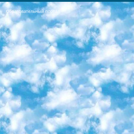
Образовательный портал
РЕСПУБЛИКА УЗБЕКИСТАН МИНИСТРЕРСТВО ДОШКОЛЬНОГО И ШКОЛЬНОГО ОБРАЗОВАНИЯ КОМАНДА в общеобразовательных учреждениях в 2023-2024 учебном году организация и проведение итоговой государственной аттестации обучающихся о Министра дошкольного и школьного образования Республики Узбекистан от 4 марта 2008 года (постановлением Минюста от 20 марта 2008 года № 1778 государственной регистрации) «Итоговое состояние учащихся общего среднего образования на основании положения об утверждении положения об аттестации общего среднего образования выпускной экзамен студентов в образовательных учреждениях в 2023-2024 учебном году В целях организации и прохождения аттестации приказываю: 1. Следующее: перечень предметов, по которым будет проводиться итоговая государственная аттестация и экзамен формы перевода согласно приложению 1; сертификаты международного образца, оценивающие уровень владения иностранными языками перечень согласно приложению 2; 2. Педагогический при специализированных образовательных учреждениях. научно-практический центр квалификации и международной оценки (Д.Давидова) 2024 г. До 25 марта: задания по предметам, по которым будет проводиться итоговая аттестация разработка и утверждение технических условий; итоговая аттестация на основании разработанного предметного задания разработка вопросов по предметам (устно и письменно), экзамен передача; общеобразовательные средние школы и специальные учебные заведения учащиеся выпускных классов школ и интернатов в агентской системе подготовка базы данных экзаменационных материалов и критериев оценки; перевод базы экзаменационных материалов на все языки обучения подать в Республиканский образовательный центр для изготовления; варианты экзаменов на основе разработанных контрольных материалов пусть будут поставлены задачи формирования. 3. Республиканский образовательный центр (Ш.Худайкулов) до 5 апреля 2024 года. до: база данных предоставленных экзаменационных материалов на все языки обучения перевод и экспертиза; для слепых, слабовидящих, глухих, слабослышащих и умственно отсталых детей учащиеся выпускных классов специализированных школ и школ-интернатов база данных экзаменационных материалов на всех преподаваемых языках подготовка критериев оценки; специализированные школы для умственно отсталых детей и технологии для учащихся выпускных классов школ-интернатов разработка соответствующих рекомендаций и критериев проведения ЕГЭ по естествознанию давать задания. 4. Педагогический при специализированных образовательных учреждениях. Научно-практический центр навыков и международной оценки (Д.Давидова), Республика образовательный центр (Худайкулов Ш.) итоговый государственный аттестационный экзамен ориентирован на творческое и логическое мышление при подготовке базы материалов учитывать введение заданий. 5. Следует отметить, что: сертификат государственного образца о знании общеобразовательного предмета и как минимум национальный уровень B1 по предметам на иностранных языках, указанным в Приложении 2. или международно признанный сертификат эквивалентного уровня студенты, изучающие определенный предмет, освобождаются от экзамена; по соответствующим предметам запланирована итоговая государственная аттестация за день до дня, путем жеребьевки Рабочей группой (в письменной форме по предметам, проводимым в форме) из числа сформированных вариантов выбрано 2 варианта; 2 выбранных варианта экзамена анонсированы на официальном сайте министерства и все выпускники по всей стране на основе этих вариантов проводит итоговую государственную аттестацию. 6. Государственное образование учащихся средних общеобразовательных учреждений. знания в соответствии с квалификационными требованиями, которые необходимо приобрести на основании стандартов итоговый (выпускной) контроль для 9 и 11 классов в целях тестирования Экзамены (далее – экзамены) состоят из предметов, перечисленных в приложении 1. будет сделано. 7. Экзамены пройдут с 26 мая по 15 июня 2024 г. (кроме науки физического воспитания). 8. Физическая для учащихся 9 классов общесредних образовательных учреждений. Экзамены по предмету «Образование, квалификация медицина» 1-6 мая 2024 года. сотрудники перевести под присмотр (с отклонениями в физическом или умственном развитии) специализированная школа для детей, школы-интернаты и со сколиозом школы-интернаты санаторного типа для больных детей исключены). 9. Он был слепым, слабовидящим и имел нарушения опорно-двигательного аппарата. экзамены в специализированных школах и интернатах для детей должны проводиться исходя из требований, предъявляемых к общеобразовательным учреждениям (физкультура кроме науки). 10. Специализированная школа для глухих и слабослышащих детей. и экзамены в интернатах и быть реализован в виде письменного теста по математике. 11. Специальность для умственно отсталых детей. Для 9 класса Родной язык и литературное письмо Государственный язык (язык обучения – узбекский). для неклассов) написано Математическое письмо Письменная/устная история Узбекистана Физическое воспитание практично Итоговый контроль Для 11 класса Написание родного языка и литературы (эссе) Математическое письмо Узбекский язык (обучение на узбекском языке) не посещающее общее среднее образование для учреждений)/Образовательное учреждение выбор письменный и устный Иностранный язык письменный/устный Письменная/устная история Узбекистана *По выбору студента:  Химия  Физика  Основы государственного права  География 10 бесплатных образовательных ресурсов - Мы составили подборку онлайн-проектов с интерактивными упражнениями, видеолекциями и статьями. Они помогут вам обрести новые и освежить старые знания бесплатно. 1. «ИНТУИТ» Старейшая образовательная площадка Рунета. Здесь вы найдёте сотни текстовых и видеокурсов на десятки различных тем — от программирования до психологии. Многие курсы подготовлены российскими университетами и крупными международными компаниями вроде Intel и Microsoft. Самостоятельное обучение бесплатное, но желающие могут оплатить услуги персональных наставников. 2. «Смартия» знакомит с актуальными профессиями и подсказывает, как им обучаться. Выбрав заинтересовавшую вас специальность — SMM-специалист, фотограф, веб-дизайнер или другую, — увидите список необходимых для неё умений. Чтобы вы могли освоить их самостоятельно, для каждого умения площадка отображает подборку ссылок на учебные материалы. Хотя «Смартия» ориентируется на русскоязычную аудиторию, часть контента всё же доступна только на английском. 3. «Лекторий Физтеха» Проект Московского физико-технического института (Физтеха). С его помощью вы можете смотреть онлайн серии лекций, записанные на видео в этом вузе. В числе доступных предметов — физика, биология, химия, информационные технологии и другие. К некоторым лекциям администрация ресурса прилагает готовые конспекты, которые можно скачивать в PDF-формате. 4. ITMOcourses Онлайн-площадка Санкт-Петербургского национального исследовательского университета информационных технологий, механики и оптики (ИТМО). Ресурс предоставляет свободный доступ к курсам, разработанным в этом вузе. Каталог материалов разбит на четыре категории: «Оптические системы и технологии», «Приборостроение и робототехника», «Информационные технологии» и «Биотехнологии». Курсы состоят из видеолекций, интерактивных демонстраций и заданий. 5. «КиберЛенинка» Электронная научная библиотека открытого доступа. Каталог площадки регулярно обрастает текстами статей из различных научных изданий. Сгруппированные по журналам и рубрикам публикации можно читать онлайн или скачивать целиком в PDF-формате. Проект нацелен на популяризацию науки за счёт открытого доступа к качественной информации. 6. «ПостНаука» На этом ресурсе публикуют подборки видеолекций, составленные экспертами из разных отраслей и объединённые общими темами. Среди них, к примеру, есть серии «Биоинформатика и геномика», «Культура средневековой Скандинавии» и Cinema Studies о теории кино. Каждая подборка лекций — логически связанная история, рассказанная экспертом от первого лица. Кроме того, на сайте появляются научно-образовательные статьи и тесты на разные темы. 7. «Newочём» Команда проекта «Newочём» отбирает самые интересные тексты из англоязычных СМИ и переводит те из них, за которые голосуют участники сообщества «ВКонтакте». По большей части это научно-популярные статьи. Редакторы придумывают лишь заголовки, в остальном содержание переводов соответствует оригиналам. Полные тексты можно читать прямо в социальной сети. 8. InternetUrok Онлайн-база материалов по основным дисциплинам школьной программы. Информация на сайте структурирована по классам, предметам и темам (урокам). Каждый урок состоит из видеолекций и конспектов. Есть также интерактивные тренажёры и тесты для закрепления пройденного материала. Даже если вы давно окончили школу, возможность повторить программу старших классов всегда может пригодиться. 9. Edutainme Ещё один ресурс об образовании. В отличие от Newtonew, как мне кажется, Edutainme больше ориентируется на представителей индустрии: педагогов, предпринимателей, разработчиков образовательных проектов. Но и любой, кто просто стремится к саморазвитию, найдёт на сайте много полезного и интересного для себя. Например, информацию о новых курсах и образовательных сервисах. 10. Newtonew Онлайн-медиа об образовании и обучении в широком смысле. Авторы Newtonew пишут об инструментах, заведениях, тактиках и стратегиях, которые помогают учить других и получать новые знания самостоятельно. На этой площадке вы найдёте новости, обзоры, аналитические мат