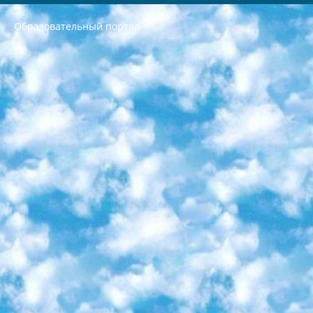
Образовательный портал
РЕСПУБЛИКА УЗБЕКИСТАН МИНИСТРЕРСТВО ДОШКОЛЬНОГО И ШКОЛЬНОГО ОБРАЗОВАНИЯ КОМАНДА в общеобразовательных учреждениях в 2023-2024 учебном году организация и проведение итоговой государственной аттестации обучающихся о Министра дошкольного и школьного образования Республики Узбекистан от 4 марта 2008 года (постановлением Минюста от 20 марта 2008 года № 1778 государственной регистрации) «Итоговое состояние учащихся общего среднего образования на основании положения об утверждении положения об аттестации общего среднего образования выпускной экзамен студентов в образовательных учреждениях в 2023-2024 учебном году В целях организации и прохождения аттестации приказываю: 1. Следующее: перечень предметов, по которым будет проводиться итоговая государственная аттестация и экзамен формы перевода согласно приложению 1; сертификаты международного образца, оценивающие уровень владения иностранными языками перечень согласно приложению 2; 2. Педагогический при специализированных образовательных учреждениях. научно-практический центр квалификации и международной оценки (Д.Давидова) 2024 г. До 25 марта: задания по предметам, по которым будет проводиться итоговая аттестация разработка и утверждение технических условий; итоговая аттестация на основании разработанного предметного задания разработка вопросов по предметам (устно и письменно), экзамен передача; общеобразовательные средние школы и специальные учебные заведения учащиеся выпускных классов школ и интернатов в агентской системе подготовка базы данных экзаменационных материалов и критериев оценки; перевод базы экзаменационных материалов на все языки обучения подать в Республиканский образовательный центр для изготовления; варианты экзаменов на основе разработанных контрольных материалов пусть будут поставлены задачи формирования. 3. Республиканский образовательный центр (Ш.Худайкулов) до 5 апреля 2024 года. до: база данных предоставленных экзаменационных материалов на все языки обучения перевод и экспертиза; для слепых, слабовидящих, глухих, слабослышащих и умственно отсталых детей учащиеся выпускных классов специализированных школ и школ-интернатов база данных экзаменационных материалов на всех преподаваемых языках подготовка критериев оценки; специализированные школы для умственно отсталых детей и технологии для учащихся выпускных классов школ-интернатов разработка соответствующих рекомендаций и критериев проведения ЕГЭ по естествознанию давать задания. 4. Педагогический при специализированных образовательных учреждениях. Научно-практический центр навыков и международной оценки (Д.Давидова), Республика образовательный центр (Худайкулов Ш.) итоговый государственный аттестационный экзамен ориентирован на творческое и логическое мышление при подготовке базы материалов учитывать введение заданий. 5. Следует отметить, что: сертификат государственного образца о знании общеобразовательного предмета и как минимум национальный уровень B1 по предметам на иностранных языках, указанным в Приложении 2. или международно признанный сертификат эквивалентного уровня студенты, изучающие определенный предмет, освобождаются от экзамена; по соответствующим предметам запланирована итоговая государственная аттестация за день до дня, путем жеребьевки Рабочей группой (в письменной форме по предметам, проводимым в форме) из числа сформированных вариантов выбрано 2 варианта; 2 выбранных варианта экзамена анонсированы на официальном сайте министерства и все выпускники по всей стране на основе этих вариантов проводит итоговую государственную аттестацию. 6. Государственное образование учащихся средних общеобразовательных учреждений. знания в соответствии с квалификационными требованиями, которые необходимо приобрести на основании стандартов итоговый (выпускной) контроль для 9 и 11 классов в целях тестирования Экзамены (далее – экзамены) состоят из предметов, перечисленных в приложении 1. будет сделано. 7. Экзамены пройдут с 26 мая по 15 июня 2024 г. (кроме науки физического воспитания). 8. Физическая для учащихся 9 классов общесредних образовательных учреждений. Экзамены по предмету «Образование, квалификация медицина» 1-6 мая 2024 года. сотрудники перевести под присмотр (с отклонениями в физическом или умственном развитии) специализированная школа для детей, школы-интернаты и со сколиозом школы-интернаты санаторного типа для больных детей исключены). 9. Он был слепым, слабовидящим и имел нарушения опорно-двигательного аппарата. экзамены в специализированных школах и интернатах для детей должны проводиться исходя из требований, предъявляемых к общеобразовательным учреждениям (физкультура кроме науки). 10. Специализированная школа для глухих и слабослышащих детей. и экзамены в интернатах и быть реализован в виде письменного теста по математике. 11. Специальность для умственно отсталых детей. Для 9 класса Родной язык и литературное письмо Государственный язык (язык обучения – узбекский). для неклассов) написано Математическое письмо Письменная/устная история Узбекистана Физическое воспитание практично Итоговый контроль Для 11 класса Написание родного языка и литературы (эссе) Математическое письмо Узбекский язык (обучение на узбекском языке) не посещающее общее среднее образование для учреждений)/Образовательное учреждение выбор письменный и устный Иностранный язык письменный/устный Письменная/устная история Узбекистана *По выбору студента:  Химия  Физика  Основы государственного права  География 10 бесплатных образовательных ресурсов - Мы составили подборку онлайн-проектов с интерактивными упражнениями, видеолекциями и статьями. Они помогут вам обрести новые и освежить старые знания бесплатно. 1. «ИНТУИТ» Старейшая образовательная площадка Рунета. Здесь вы найдёте сотни текстовых и видеокурсов на десятки различных тем — от программирования до психологии. Многие курсы подготовлены российскими университетами и крупными международными компаниями вроде Intel и Microsoft. Самостоятельное обучение бесплатное, но желающие могут оплатить услуги персональных наставников. 2. «Смартия» знакомит с актуальными профессиями и подсказывает, как им обучаться. Выбрав заинтересовавшую вас специальность — SMM-специалист, фотограф, веб-дизайнер или другую, — увидите список необходимых для неё умений. Чтобы вы могли освоить их самостоятельно, для каждого умения площадка отображает подборку ссылок на учебные материалы. Хотя «Смартия» ориентируется на русскоязычную аудиторию, часть контента всё же доступна только на английском. 3. «Лекторий Физтеха» Проект Московского физико-технического института (Физтеха). С его помощью вы можете смотреть онлайн серии лекций, записанные на видео в этом вузе. В числе доступных предметов — физика, биология, химия, информационные технологии и другие. К некоторым лекциям администрация ресурса прилагает готовые конспекты, которые можно скачивать в PDF-формате. 4. ITMOcourses Онлайн-площадка Санкт-Петербургского национального исследовательского университета информационных технологий, механики и оптики (ИТМО). Ресурс предоставляет свободный доступ к курсам, разработанным в этом вузе. Каталог материалов разбит на четыре категории: «Оптические системы и технологии», «Приборостроение и робототехника», «Информационные технологии» и «Биотехнологии». Курсы состоят из видеолекций, интерактивных демонстраций и заданий. 5. «КиберЛенинка» Электронная научная библиотека открытого доступа. Каталог площадки регулярно обрастает текстами статей из различных научных изданий. Сгруппированные по журналам и рубрикам публикации можно читать онлайн или скачивать целиком в PDF-формате. Проект нацелен на популяризацию науки за счёт открытого доступа к качественной информации. 6. «ПостНаука» На этом ресурсе публикуют подборки видеолекций, составленные экспертами из разных отраслей и объединённые общими темами. Среди них, к примеру, есть серии «Биоинформатика и геномика», «Культура средневековой Скандинавии» и Cinema Studies о теории кино. Каждая подборка лекций — логически связанная история, рассказанная экспертом от первого лица. Кроме того, на сайте появляются научно-образовательные статьи и тесты на разные темы. 7. «Newочём» Команда проекта «Newочём» отбирает самые интересные тексты из англоязычных СМИ и переводит те из них, за которые голосуют участники сообщества «ВКонтакте». По большей части это научно-популярные статьи. Редакторы придумывают лишь заголовки, в остальном содержание переводов соответствует оригиналам. Полные тексты можно читать прямо в социальной сети. 8. InternetUrok Онлайн-база материалов по основным дисциплинам школьной программы. Информация на сайте структурирована по классам, предметам и темам (урокам). Каждый урок состоит из видеолекций и конспектов. Есть также интерактивные тренажёры и тесты для закрепления пройденного материала. Даже если вы давно окончили школу, возможность повторить программу старших классов всегда может пригодиться. 9. Edutainme Ещё один ресурс об образовании. В отличие от Newtonew, как мне кажется, Edutainme больше ориентируется на представителей индустрии: педагогов, предпринимателей, разработчиков образовательных проектов. Но и любой, кто просто стремится к саморазвитию, найдёт на сайте много полезного и интересного для себя. Например, информацию о новых курсах и образовательных сервисах. 10. Newtonew Онлайн-медиа об образовании и обучении в широком смысле. Авторы Newtonew пишут об инструментах, заведениях, тактиках и стратегиях, которые помогают учить других и получать новые знания самостоятельно. На этой площадке вы найдёте новости, обзоры, аналитические мат