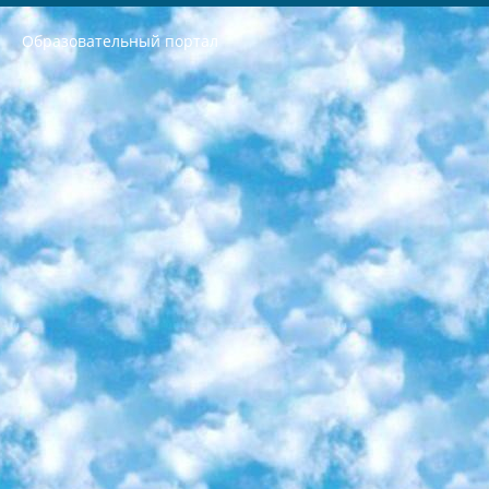
Образовательный портал
РЕСПУБЛИКА УЗБЕКИСТАН МИНИСТРЕРСТВО ДОШКОЛЬНОГО И ШКОЛЬНОГО ОБРАЗОВАНИЯ КОМАНДА в общеобразовательных учреждениях в 2023-2024 учебном году организация и проведение итоговой государственной аттестации обучающихся о Министра дошкольного и школьного образования Республики Узбекистан от 4 марта 2008 года (постановлением Минюста от 20 марта 2008 года № 1778 государственной регистрации) «Итоговое состояние учащихся общего среднего образования на основании положения об утверждении положения об аттестации общего среднего образования выпускной экзамен студентов в образовательных учреждениях в 2023-2024 учебном году В целях организации и прохождения аттестации приказываю: 1. Следующее: перечень предметов, по которым будет проводиться итоговая государственная аттестация и экзамен формы перевода согласно приложению 1; сертификаты международного образца, оценивающие уровень владения иностранными языками перечень согласно приложению 2; 2. Педагогический при специализированных образовательных учреждениях. научно-практический центр квалификации и международной оценки (Д.Давидова) 2024 г. До 25 марта: задания по предметам, по которым будет проводиться итоговая аттестация разработка и утверждение технических условий; итоговая аттестация на основании разработанного предметного задания разработка вопросов по предметам (устно и письменно), экзамен передача; общеобразовательные средние школы и специальные учебные заведения учащиеся выпускных классов школ и интернатов в агентской системе подготовка базы данных экзаменационных материалов и критериев оценки; перевод базы экзаменационных материалов на все языки обучения подать в Республиканский образовательный центр для изготовления; варианты экзаменов на основе разработанных контрольных материалов пусть будут поставлены задачи формирования. 3. Республиканский образовательный центр (Ш.Худайкулов) до 5 апреля 2024 года. до: база данных предоставленных экзаменационных материалов на все языки обучения перевод и экспертиза; для слепых, слабовидящих, глухих, слабослышащих и умственно отсталых детей учащиеся выпускных классов специализированных школ и школ-интернатов база данных экзаменационных материалов на всех преподаваемых языках подготовка критериев оценки; специализированные школы для умственно отсталых детей и технологии для учащихся выпускных классов школ-интернатов разработка соответствующих рекомендаций и критериев проведения ЕГЭ по естествознанию давать задания. 4. Педагогический при специализированных образовательных учреждениях. Научно-практический центр навыков и международной оценки (Д.Давидова), Республика образовательный центр (Худайкулов Ш.) итоговый государственный аттестационный экзамен ориентирован на творческое и логическое мышление при подготовке базы материалов учитывать введение заданий. 5. Следует отметить, что: сертификат государственного образца о знании общеобразовательного предмета и как минимум национальный уровень B1 по предметам на иностранных языках, указанным в Приложении 2. или международно признанный сертификат эквивалентного уровня студенты, изучающие определенный предмет, освобождаются от экзамена; по соответствующим предметам запланирована итоговая государственная аттестация за день до дня, путем жеребьевки Рабочей группой (в письменной форме по предметам, проводимым в форме) из числа сформированных вариантов выбрано 2 варианта; 2 выбранных варианта экзамена анонсированы на официальном сайте министерства и все выпускники по всей стране на основе этих вариантов проводит итоговую государственную аттестацию. 6. Государственное образование учащихся средних общеобразовательных учреждений. знания в соответствии с квалификационными требованиями, которые необходимо приобрести на основании стандартов итоговый (выпускной) контроль для 9 и 11 классов в целях тестирования Экзамены (далее – экзамены) состоят из предметов, перечисленных в приложении 1. будет сделано. 7. Экзамены пройдут с 26 мая по 15 июня 2024 г. (кроме науки физического воспитания). 8. Физическая для учащихся 9 классов общесредних образовательных учреждений. Экзамены по предмету «Образование, квалификация медицина» 1-6 мая 2024 года. сотрудники перевести под присмотр (с отклонениями в физическом или умственном развитии) специализированная школа для детей, школы-интернаты и со сколиозом школы-интернаты санаторного типа для больных детей исключены). 9. Он был слепым, слабовидящим и имел нарушения опорно-двигательного аппарата. экзамены в специализированных школах и интернатах для детей должны проводиться исходя из требований, предъявляемых к общеобразовательным учреждениям (физкультура кроме науки). 10. Специализированная школа для глухих и слабослышащих детей. и экзамены в интернатах и быть реализован в виде письменного теста по математике. 11. Специальность для умственно отсталых детей. Для 9 класса Родной язык и литературное письмо Государственный язык (язык обучения – узбекский). для неклассов) написано Математическое письмо Письменная/устная история Узбекистана Физическое воспитание практично Итоговый контроль Для 11 класса Написание родного языка и литературы (эссе) Математическое письмо Узбекский язык (обучение на узбекском языке) не посещающее общее среднее образование для учреждений)/Образовательное учреждение выбор письменный и устный Иностранный язык письменный/устный Письменная/устная история Узбекистана *По выбору студента:  Химия  Физика  Основы государственного права  География 10 бесплатных образовательных ресурсов - Мы составили подборку онлайн-проектов с интерактивными упражнениями, видеолекциями и статьями. Они помогут вам обрести новые и освежить старые знания бесплатно. 1. «ИНТУИТ» Старейшая образовательная площадка Рунета. Здесь вы найдёте сотни текстовых и видеокурсов на десятки различных тем — от программирования до психологии. Многие курсы подготовлены российскими университетами и крупными международными компаниями вроде Intel и Microsoft. Самостоятельное обучение бесплатное, но желающие могут оплатить услуги персональных наставников. 2. «Смартия» знакомит с актуальными профессиями и подсказывает, как им обучаться. Выбрав заинтересовавшую вас специальность — SMM-специалист, фотограф, веб-дизайнер или другую, — увидите список необходимых для неё умений. Чтобы вы могли освоить их самостоятельно, для каждого умения площадка отображает подборку ссылок на учебные материалы. Хотя «Смартия» ориентируется на русскоязычную аудиторию, часть контента всё же доступна только на английском. 3. «Лекторий Физтеха» Проект Московского физико-технического института (Физтеха). С его помощью вы можете смотреть онлайн серии лекций, записанные на видео в этом вузе. В числе доступных предметов — физика, биология, химия, информационные технологии и другие. К некоторым лекциям администрация ресурса прилагает готовые конспекты, которые можно скачивать в PDF-формате. 4. ITMOcourses Онлайн-площадка Санкт-Петербургского национального исследовательского университета информационных технологий, механики и оптики (ИТМО). Ресурс предоставляет свободный доступ к курсам, разработанным в этом вузе. Каталог материалов разбит на четыре категории: «Оптические системы и технологии», «Приборостроение и робототехника», «Информационные технологии» и «Биотехнологии». Курсы состоят из видеолекций, интерактивных демонстраций и заданий. 5. «КиберЛенинка» Электронная научная библиотека открытого доступа. Каталог площадки регулярно обрастает текстами статей из различных научных изданий. Сгруппированные по журналам и рубрикам публикации можно читать онлайн или скачивать целиком в PDF-формате. Проект нацелен на популяризацию науки за счёт открытого доступа к качественной информации. 6. «ПостНаука» На этом ресурсе публикуют подборки видеолекций, составленные экспертами из разных отраслей и объединённые общими темами. Среди них, к примеру, есть серии «Биоинформатика и геномика», «Культура средневековой Скандинавии» и Cinema Studies о теории кино. Каждая подборка лекций — логически связанная история, рассказанная экспертом от первого лица. Кроме того, на сайте появляются научно-образовательные статьи и тесты на разные темы. 7. «Newочём» Команда проекта «Newочём» отбирает самые интересные тексты из англоязычных СМИ и переводит те из них, за которые голосуют участники сообщества «ВКонтакте». По большей части это научно-популярные статьи. Редакторы придумывают лишь заголовки, в остальном содержание переводов соответствует оригиналам. Полные тексты можно читать прямо в социальной сети. 8. InternetUrok Онлайн-база материалов по основным дисциплинам школьной программы. Информация на сайте структурирована по классам, предметам и темам (урокам). Каждый урок состоит из видеолекций и конспектов. Есть также интерактивные тренажёры и тесты для закрепления пройденного материала. Даже если вы давно окончили школу, возможность повторить программу старших классов всегда может пригодиться. 9. Edutainme Ещё один ресурс об образовании. В отличие от Newtonew, как мне кажется, Edutainme больше ориентируется на представителей индустрии: педагогов, предпринимателей, разработчиков образовательных проектов. Но и любой, кто просто стремится к саморазвитию, найдёт на сайте много полезного и интересного для себя. Например, информацию о новых курсах и образовательных сервисах. 10. Newtonew Онлайн-медиа об образовании и обучении в широком смысле. Авторы Newtonew пишут об инструментах, заведениях, тактиках и стратегиях, которые помогают учить других и получать новые знания самостоятельно. На этой площадке вы найдёте новости, обзоры, аналитические мат