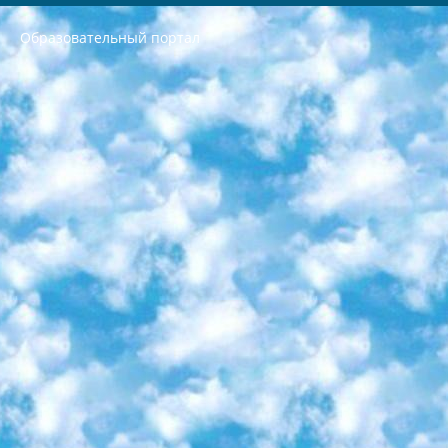
Образовательный портал
РЕСПУБЛИКА УЗБЕКИСТАН МИНИСТРЕРСТВО ДОШКОЛЬНОГО И ШКОЛЬНОГО ОБРАЗОВАНИЯ КОМАНДА в общеобразовательных учреждениях в 2023-2024 учебном году организация и проведение итоговой государственной аттестации обучающихся о Министра дошкольного и школьного образования Республики Узбекистан от 4 марта 2008 года (постановлением Минюста от 20 марта 2008 года № 1778 государственной регистрации) «Итоговое состояние учащихся общего среднего образования на основании положения об утверждении положения об аттестации общего среднего образования выпускной экзамен студентов в образовательных учреждениях в 2023-2024 учебном году В целях организации и прохождения аттестации приказываю: 1. Следующее: перечень предметов, по которым будет проводиться итоговая государственная аттестация и экзамен формы перевода согласно приложению 1; сертификаты международного образца, оценивающие уровень владения иностранными языками перечень согласно приложению 2; 2. Педагогический при специализированных образовательных учреждениях. научно-практический центр квалификации и международной оценки (Д.Давидова) 2024 г. До 25 марта: задания по предметам, по которым будет проводиться итоговая аттестация разработка и утверждение технических условий; итоговая аттестация на основании разработанного предметного задания разработка вопросов по предметам (устно и письменно), экзамен передача; общеобразовательные средние школы и специальные учебные заведения учащиеся выпускных классов школ и интернатов в агентской системе подготовка базы данных экзаменационных материалов и критериев оценки; перевод базы экзаменационных материалов на все языки обучения подать в Республиканский образовательный центр для изготовления; варианты экзаменов на основе разработанных контрольных материалов пусть будут поставлены задачи формирования. 3. Республиканский образовательный центр (Ш.Худайкулов) до 5 апреля 2024 года. до: база данных предоставленных экзаменационных материалов на все языки обучения перевод и экспертиза; для слепых, слабовидящих, глухих, слабослышащих и умственно отсталых детей учащиеся выпускных классов специализированных школ и школ-интернатов база данных экзаменационных материалов на всех преподаваемых языках подготовка критериев оценки; специализированные школы для умственно отсталых детей и технологии для учащихся выпускных классов школ-интернатов разработка соответствующих рекомендаций и критериев проведения ЕГЭ по естествознанию давать задания. 4. Педагогический при специализированных образовательных учреждениях. Научно-практический центр навыков и международной оценки (Д.Давидова), Республика образовательный центр (Худайкулов Ш.) итоговый государственный аттестационный экзамен ориентирован на творческое и логическое мышление при подготовке базы материалов учитывать введение заданий. 5. Следует отметить, что: сертификат государственного образца о знании общеобразовательного предмета и как минимум национальный уровень B1 по предметам на иностранных языках, указанным в Приложении 2. или международно признанный сертификат эквивалентного уровня студенты, изучающие определенный предмет, освобождаются от экзамена; по соответствующим предметам запланирована итоговая государственная аттестация за день до дня, путем жеребьевки Рабочей группой (в письменной форме по предметам, проводимым в форме) из числа сформированных вариантов выбрано 2 варианта; 2 выбранных варианта экзамена анонсированы на официальном сайте министерства и все выпускники по всей стране на основе этих вариантов проводит итоговую государственную аттестацию. 6. Государственное образование учащихся средних общеобразовательных учреждений. знания в соответствии с квалификационными требованиями, которые необходимо приобрести на основании стандартов итоговый (выпускной) контроль для 9 и 11 классов в целях тестирования Экзамены (далее – экзамены) состоят из предметов, перечисленных в приложении 1. будет сделано. 7. Экзамены пройдут с 26 мая по 15 июня 2024 г. (кроме науки физического воспитания). 8. Физическая для учащихся 9 классов общесредних образовательных учреждений. Экзамены по предмету «Образование, квалификация медицина» 1-6 мая 2024 года. сотрудники перевести под присмотр (с отклонениями в физическом или умственном развитии) специализированная школа для детей, школы-интернаты и со сколиозом школы-интернаты санаторного типа для больных детей исключены). 9. Он был слепым, слабовидящим и имел нарушения опорно-двигательного аппарата. экзамены в специализированных школах и интернатах для детей должны проводиться исходя из требований, предъявляемых к общеобразовательным учреждениям (физкультура кроме науки). 10. Специализированная школа для глухих и слабослышащих детей. и экзамены в интернатах и быть реализован в виде письменного теста по математике. 11. Специальность для умственно отсталых детей. Для 9 класса Родной язык и литературное письмо Государственный язык (язык обучения – узбекский). для неклассов) написано Математическое письмо Письменная/устная история Узбекистана Физическое воспитание практично Итоговый контроль Для 11 класса Написание родного языка и литературы (эссе) Математическое письмо Узбекский язык (обучение на узбекском языке) не посещающее общее среднее образование для учреждений)/Образовательное учреждение выбор письменный и устный Иностранный язык письменный/устный Письменная/устная история Узбекистана *По выбору студента:  Химия  Физика  Основы государственного права  География 10 бесплатных образовательных ресурсов - Мы составили подборку онлайн-проектов с интерактивными упражнениями, видеолекциями и статьями. Они помогут вам обрести новые и освежить старые знания бесплатно. 1. «ИНТУИТ» Старейшая образовательная площадка Рунета. Здесь вы найдёте сотни текстовых и видеокурсов на десятки различных тем — от программирования до психологии. Многие курсы подготовлены российскими университетами и крупными международными компаниями вроде Intel и Microsoft. Самостоятельное обучение бесплатное, но желающие могут оплатить услуги персональных наставников. 2. «Смартия» знакомит с актуальными профессиями и подсказывает, как им обучаться. Выбрав заинтересовавшую вас специальность — SMM-специалист, фотограф, веб-дизайнер или другую, — увидите список необходимых для неё умений. Чтобы вы могли освоить их самостоятельно, для каждого умения площадка отображает подборку ссылок на учебные материалы. Хотя «Смартия» ориентируется на русскоязычную аудиторию, часть контента всё же доступна только на английском. 3. «Лекторий Физтеха» Проект Московского физико-технического института (Физтеха). С его помощью вы можете смотреть онлайн серии лекций, записанные на видео в этом вузе. В числе доступных предметов — физика, биология, химия, информационные технологии и другие. К некоторым лекциям администрация ресурса прилагает готовые конспекты, которые можно скачивать в PDF-формате. 4. ITMOcourses Онлайн-площадка Санкт-Петербургского национального исследовательского университета информационных технологий, механики и оптики (ИТМО). Ресурс предоставляет свободный доступ к курсам, разработанным в этом вузе. Каталог материалов разбит на четыре категории: «Оптические системы и технологии», «Приборостроение и робототехника», «Информационные технологии» и «Биотехнологии». Курсы состоят из видеолекций, интерактивных демонстраций и заданий. 5. «КиберЛенинка» Электронная научная библиотека открытого доступа. Каталог площадки регулярно обрастает текстами статей из различных научных изданий. Сгруппированные по журналам и рубрикам публикации можно читать онлайн или скачивать целиком в PDF-формате. Проект нацелен на популяризацию науки за счёт открытого доступа к качественной информации. 6. «ПостНаука» На этом ресурсе публикуют подборки видеолекций, составленные экспертами из разных отраслей и объединённые общими темами. Среди них, к примеру, есть серии «Биоинформатика и геномика», «Культура средневековой Скандинавии» и Cinema Studies о теории кино. Каждая подборка лекций — логически связанная история, рассказанная экспертом от первого лица. Кроме того, на сайте появляются научно-образовательные статьи и тесты на разные темы. 7. «Newочём» Команда проекта «Newочём» отбирает самые интересные тексты из англоязычных СМИ и переводит те из них, за которые голосуют участники сообщества «ВКонтакте». По большей части это научно-популярные статьи. Редакторы придумывают лишь заголовки, в остальном содержание переводов соответствует оригиналам. Полные тексты можно читать прямо в социальной сети. 8. InternetUrok Онлайн-база материалов по основным дисциплинам школьной программы. Информация на сайте структурирована по классам, предметам и темам (урокам). Каждый урок состоит из видеолекций и конспектов. Есть также интерактивные тренажёры и тесты для закрепления пройденного материала. Даже если вы давно окончили школу, возможность повторить программу старших классов всегда может пригодиться. 9. Edutainme Ещё один ресурс об образовании. В отличие от Newtonew, как мне кажется, Edutainme больше ориентируется на представителей индустрии: педагогов, предпринимателей, разработчиков образовательных проектов. Но и любой, кто просто стремится к саморазвитию, найдёт на сайте много полезного и интересного для себя. Например, информацию о новых курсах и образовательных сервисах. 10. Newtonew Онлайн-медиа об образовании и обучении в широком смысле. Авторы Newtonew пишут об инструментах, заведениях, тактиках и стратегиях, которые помогают учить других и получать новые знания самостоятельно. На этой площадке вы найдёте новости, обзоры, аналитические мат