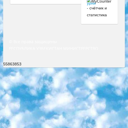
© Все права защищены
РЕСПУБЛИКА УЗБЕКИСТАН МИНИСТРЕРСТВО ДОШКОЛЬНОГО И ШКОЛЬНОГО ОБРАЗОВАНИЯ КОМАНДА в общеобразовательных учреждениях в 2023-2024 учебном году организация и проведение итоговой государственной аттестации обучающихся о Министра дошкольного и школьного образования Республики Узбекистан от 4 марта 2008 года (постановлением Минюста от 20 марта 2008 года № 1778 государственной регистрации) «Итоговое состояние учащихся общего среднего образования на основании положения об утверждении положения об аттестации общего среднего образования выпускной экзамен студентов в образовательных учреждениях в 2023-2024 учебном году В целях организации и прохождения аттестации приказываю: 1. Следующее: перечень предметов, по которым будет проводиться итоговая государственная аттестация и экзамен формы перевода согласно приложению 1; сертификаты международного образца, оценивающие уровень владения иностранными языками перечень согласно приложению 2; 2. Педагогический при специализированных образовательных учреждениях. научно-практический центр квалификации и международной оценки (Д.Давидова) 2024 г. До 25 марта: задания по предметам, по которым будет проводиться итоговая аттестация разработка и утверждение технических условий; итоговая аттестация на основании разработанного предметного задания разработка вопросов по предметам (устно и письменно), экзамен передача; общеобразовательные средние школы и специальные учебные заведения учащиеся выпускных классов школ и интернатов в агентской системе подготовка базы данных экзаменационных материалов и критериев оценки; перевод базы экзаменационных материалов на все языки обучения подать в Республиканский образовательный центр для изготовления; варианты экзаменов на основе разработанных контрольных материалов пусть будут поставлены задачи формирования. 3. Республиканский образовательный центр (Ш.Худайкулов) до 5 апреля 2024 года. до: база данных предоставленных экзаменационных материалов на все языки обучения перевод и экспертиза; для слепых, слабовидящих, глухих, слабослышащих и умственно отсталых детей учащиеся выпускных классов специализированных школ и школ-интернатов база данных экзаменационных материалов на всех преподаваемых языках подготовка критериев оценки; специализированные школы для умственно отсталых детей и технологии для учащихся выпускных классов школ-интернатов разработка соответствующих рекомендаций и критериев проведения ЕГЭ по естествознанию давать задания. 4. Педагогический при специализированных образовательных учреждениях. Научно-практический центр навыков и международной оценки (Д.Давидова), Республика образовательный центр (Худайкулов Ш.) итоговый государственный аттестационный экзамен ориентирован на творческое и логическое мышление при подготовке базы материалов учитывать введение заданий. 5. Следует отметить, что: сертификат государственного образца о знании общеобразовательного предмета и как минимум национальный уровень B1 по предметам на иностранных языках, указанным в Приложении 2. или международно признанный сертификат эквивалентного уровня студенты, изучающие определенный предмет, освобождаются от экзамена; по соответствующим предметам запланирована итоговая государственная аттестация за день до дня, путем жеребьевки Рабочей группой (в письменной форме по предметам, проводимым в форме) из числа сформированных вариантов выбрано 2 варианта; 2 выбранных варианта экзамена анонсированы на официальном сайте министерства и все выпускники по всей стране на основе этих вариантов проводит итоговую государственную аттестацию. 6. Государственное образование учащихся средних общеобразовательных учреждений. знания в соответствии с квалификационными требованиями, которые необходимо приобрести на основании стандартов итоговый (выпускной) контроль для 9 и 11 классов в целях тестирования Экзамены (далее – экзамены) состоят из предметов, перечисленных в приложении 1. будет сделано. 7. Экзамены пройдут с 26 мая по 15 июня 2024 г. (кроме науки физического воспитания). 8. Физическая для учащихся 9 классов общесредних образовательных учреждений. Экзамены по предмету «Образование, квалификация медицина» 1-6 мая 2024 года. сотрудники перевести под присмотр (с отклонениями в физическом или умственном развитии) специализированная школа для детей, школы-интернаты и со сколиозом школы-интернаты санаторного типа для больных детей исключены). 9. Он был слепым, слабовидящим и имел нарушения опорно-двигательного аппарата. экзамены в специализированных школах и интернатах для детей должны проводиться исходя из требований, предъявляемых к общеобразовательным учреждениям (физкультура кроме науки). 10. Специализированная школа для глухих и слабослышащих детей. и экзамены в интернатах и быть реализован в виде письменного теста по математике. 11. Специальность для умственно отсталых детей. Для 9 класса Родной язык и литературное письмо Государственный язык (язык обучения – узбекский). для неклассов) написано Математическое письмо Письменная/устная история Узбекистана Физическое воспитание практично Итоговый контроль Для 11 класса Написание родного языка и литературы (эссе) Математическое письмо Узбекский язык (обучение на узбекском языке) не посещающее общее среднее образование для учреждений)/Образовательное учреждение выбор письменный и устный Иностранный язык письменный/устный Письменная/устная история Узбекистана *По выбору студента:  Химия  Физика  Основы государственного права  География 10 бесплатных образовательных ресурсов - Мы составили подборку онлайн-проектов с интерактивными упражнениями, видеолекциями и статьями. Они помогут вам обрести новые и освежить старые знания бесплатно. 1. «ИНТУИТ» Старейшая образовательная площадка Рунета. Здесь вы найдёте сотни текстовых и видеокурсов на десятки различных тем — от программирования до психологии. Многие курсы подготовлены российскими университетами и крупными международными компаниями вроде Intel и Microsoft. Самостоятельное обучение бесплатное, но желающие могут оплатить услуги персональных наставников. 2. «Смартия» знакомит с актуальными профессиями и подсказывает, как им обучаться. Выбрав заинтересовавшую вас специальность — SMM-специалист, фотограф, веб-дизайнер или другую, — увидите список необходимых для неё умений. Чтобы вы могли освоить их самостоятельно, для каждого умения площадка отображает подборку ссылок на учебные материалы. Хотя «Смартия» ориентируется на русскоязычную аудиторию, часть контента всё же доступна только на английском. 3. «Лекторий Физтеха» Проект Московского физико-технического института (Физтеха). С его помощью вы можете смотреть онлайн серии лекций, записанные на видео в этом вузе. В числе доступных предметов — физика, биология, химия, информационные технологии и другие. К некоторым лекциям администрация ресурса прилагает готовые конспекты, которые можно скачивать в PDF-формате. 4. ITMOcourses Онлайн-площадка Санкт-Петербургского национального исследовательского университета информационных технологий, механики и оптики (ИТМО). Ресурс предоставляет свободный доступ к курсам, разработанным в этом вузе. Каталог материалов разбит на четыре категории: «Оптические системы и технологии», «Приборостроение и робототехника», «Информационные технологии» и «Биотехнологии». Курсы состоят из видеолекций, интерактивных демонстраций и заданий. 5. «КиберЛенинка» Электронная научная библиотека открытого доступа. Каталог площадки регулярно обрастает текстами статей из различных научных изданий. Сгруппированные по журналам и рубрикам публикации можно читать онлайн или скачивать целиком в PDF-формате. Проект нацелен на популяризацию науки за счёт открытого доступа к качественной информации. 6. «ПостНаука» На этом ресурсе публикуют подборки видеолекций, составленные экспертами из разных отраслей и объединённые общими темами. Среди них, к примеру, есть серии «Биоинформатика и геномика», «Культура средневековой Скандинавии» и Cinema Studies о теории кино. Каждая подборка лекций — логически связанная история, рассказанная экспертом от первого лица. Кроме того, на сайте появляются научно-образовательные статьи и тесты на разные темы. 7. «Newочём» Команда проекта «Newочём» отбирает самые интересные тексты из англоязычных СМИ и переводит те из них, за которые голосуют участники сообщества «ВКонтакте». По большей части это научно-популярные статьи. Редакторы придумывают лишь заголовки, в остальном содержание переводов соответствует оригиналам. Полные тексты можно читать прямо в социальной сети. 8. InternetUrok Онлайн-база материалов по основным дисциплинам школьной программы. Информация на сайте структурирована по классам, предметам и темам (урокам). Каждый урок состоит из видеолекций и конспектов. Есть также интерактивные тренажёры и тесты для закрепления пройденного материала. Даже если вы давно окончили школу, возможность повторить программу старших классов всегда может пригодиться. 9. Edutainme Ещё один ресурс об образовании. В отличие от Newtonew, как мне кажется, Edutainme больше ориентируется на представителей индустрии: педагогов, предпринимателей, разработчиков образовательных проектов. Но и любой, кто просто стремится к саморазвитию, найдёт на сайте много полезного и интересного для себя. Например, информацию о новых курсах и образовательных сервисах. 10. Newtonew Онлайн-медиа об образовании и обучении в широком смысле. Авторы Newtonew пишут об инструментах, заведениях, тактиках и стратегиях, которые помогают учить других и получать новые знания самостоятельно. На этой площадке вы найдёте новости, обзоры, аналитические мате
55863853