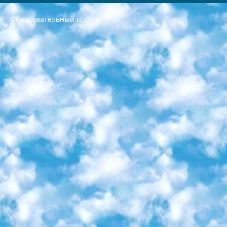
Образовательный портал
РЕСПУБЛИКА УЗБЕКИСТАН МИНИСТРЕРСТВО ДОШКОЛЬНОГО И ШКОЛЬНОГО ОБРАЗОВАНИЯ КОМАНДА в общеобразовательных учреждениях в 2023-2024 учебном году организация и проведение итоговой государственной аттестации обучающихся о Министра дошкольного и школьного образования Республики Узбекистан от 4 марта 2008 года (постановлением Минюста от 20 марта 2008 года № 1778 государственной регистрации) «Итоговое состояние учащихся общего среднего образования на основании положения об утверждении положения об аттестации общего среднего образования выпускной экзамен студентов в образовательных учреждениях в 2023-2024 учебном году В целях организации и прохождения аттестации приказываю: 1. Следующее: перечень предметов, по которым будет проводиться итоговая государственная аттестация и экзамен формы перевода согласно приложению 1; сертификаты международного образца, оценивающие уровень владения иностранными языками перечень согласно приложению 2; 2. Педагогический при специализированных образовательных учреждениях. научно-практический центр квалификации и международной оценки (Д.Давидова) 2024 г. До 25 марта: задания по предметам, по которым будет проводиться итоговая аттестация разработка и утверждение технических условий; итоговая аттестация на основании разработанного предметного задания разработка вопросов по предметам (устно и письменно), экзамен передача; общеобразовательные средние школы и специальные учебные заведения учащиеся выпускных классов школ и интернатов в агентской системе подготовка базы данных экзаменационных материалов и критериев оценки; перевод базы экзаменационных материалов на все языки обучения подать в Республиканский образовательный центр для изготовления; варианты экзаменов на основе разработанных контрольных материалов пусть будут поставлены задачи формирования. 3. Республиканский образовательный центр (Ш.Худайкулов) до 5 апреля 2024 года. до: база данных предоставленных экзаменационных материалов на все языки обучения перевод и экспертиза; для слепых, слабовидящих, глухих, слабослышащих и умственно отсталых детей учащиеся выпускных классов специализированных школ и школ-интернатов база данных экзаменационных материалов на всех преподаваемых языках подготовка критериев оценки; специализированные школы для умственно отсталых детей и технологии для учащихся выпускных классов школ-интернатов разработка соответствующих рекомендаций и критериев проведения ЕГЭ по естествознанию давать задания. 4. Педагогический при специализированных образовательных учреждениях. Научно-практический центр навыков и международной оценки (Д.Давидова), Республика образовательный центр (Худайкулов Ш.) итоговый государственный аттестационный экзамен ориентирован на творческое и логическое мышление при подготовке базы материалов учитывать введение заданий. 5. Следует отметить, что: сертификат государственного образца о знании общеобразовательного предмета и как минимум национальный уровень B1 по предметам на иностранных языках, указанным в Приложении 2. или международно признанный сертификат эквивалентного уровня студенты, изучающие определенный предмет, освобождаются от экзамена; по соответствующим предметам запланирована итоговая государственная аттестация за день до дня, путем жеребьевки Рабочей группой (в письменной форме по предметам, проводимым в форме) из числа сформированных вариантов выбрано 2 варианта; 2 выбранных варианта экзамена анонсированы на официальном сайте министерства и все выпускники по всей стране на основе этих вариантов проводит итоговую государственную аттестацию. 6. Государственное образование учащихся средних общеобразовательных учреждений. знания в соответствии с квалификационными требованиями, которые необходимо приобрести на основании стандартов итоговый (выпускной) контроль для 9 и 11 классов в целях тестирования Экзамены (далее – экзамены) состоят из предметов, перечисленных в приложении 1. будет сделано. 7. Экзамены пройдут с 26 мая по 15 июня 2024 г. (кроме науки физического воспитания). 8. Физическая для учащихся 9 классов общесредних образовательных учреждений. Экзамены по предмету «Образование, квалификация медицина» 1-6 мая 2024 года. сотрудники перевести под присмотр (с отклонениями в физическом или умственном развитии) специализированная школа для детей, школы-интернаты и со сколиозом школы-интернаты санаторного типа для больных детей исключены). 9. Он был слепым, слабовидящим и имел нарушения опорно-двигательного аппарата. экзамены в специализированных школах и интернатах для детей должны проводиться исходя из требований, предъявляемых к общеобразовательным учреждениям (физкультура кроме науки). 10. Специализированная школа для глухих и слабослышащих детей. и экзамены в интернатах и быть реализован в виде письменного теста по математике. 11. Специальность для умственно отсталых детей. Для 9 класса Родной язык и литературное письмо Государственный язык (язык обучения – узбекский). для неклассов) написано Математическое письмо Письменная/устная история Узбекистана Физическое воспитание практично Итоговый контроль Для 11 класса Написание родного языка и литературы (эссе) Математическое письмо Узбекский язык (обучение на узбекском языке) не посещающее общее среднее образование для учреждений)/Образовательное учреждение выбор письменный и устный Иностранный язык письменный/устный Письменная/устная история Узбекистана *По выбору студента:  Химия  Физика  Основы государственного права  География 10 бесплатных образовательных ресурсов - Мы составили подборку онлайн-проектов с интерактивными упражнениями, видеолекциями и статьями. Они помогут вам обрести новые и освежить старые знания бесплатно. 1. «ИНТУИТ» Старейшая образовательная площадка Рунета. Здесь вы найдёте сотни текстовых и видеокурсов на десятки различных тем — от программирования до психологии. Многие курсы подготовлены российскими университетами и крупными международными компаниями вроде Intel и Microsoft. Самостоятельное обучение бесплатное, но желающие могут оплатить услуги персональных наставников. 2. «Смартия» знакомит с актуальными профессиями и подсказывает, как им обучаться. Выбрав заинтересовавшую вас специальность — SMM-специалист, фотограф, веб-дизайнер или другую, — увидите список необходимых для неё умений. Чтобы вы могли освоить их самостоятельно, для каждого умения площадка отображает подборку ссылок на учебные материалы. Хотя «Смартия» ориентируется на русскоязычную аудиторию, часть контента всё же доступна только на английском. 3. «Лекторий Физтеха» Проект Московского физико-технического института (Физтеха). С его помощью вы можете смотреть онлайн серии лекций, записанные на видео в этом вузе. В числе доступных предметов — физика, биология, химия, информационные технологии и другие. К некоторым лекциям администрация ресурса прилагает готовые конспекты, которые можно скачивать в PDF-формате. 4. ITMOcourses Онлайн-площадка Санкт-Петербургского национального исследовательского университета информационных технологий, механики и оптики (ИТМО). Ресурс предоставляет свободный доступ к курсам, разработанным в этом вузе. Каталог материалов разбит на четыре категории: «Оптические системы и технологии», «Приборостроение и робототехника», «Информационные технологии» и «Биотехнологии». Курсы состоят из видеолекций, интерактивных демонстраций и заданий. 5. «КиберЛенинка» Электронная научная библиотека открытого доступа. Каталог площадки регулярно обрастает текстами статей из различных научных изданий. Сгруппированные по журналам и рубрикам публикации можно читать онлайн или скачивать целиком в PDF-формате. Проект нацелен на популяризацию науки за счёт открытого доступа к качественной информации. 6. «ПостНаука» На этом ресурсе публикуют подборки видеолекций, составленные экспертами из разных отраслей и объединённые общими темами. Среди них, к примеру, есть серии «Биоинформатика и геномика», «Культура средневековой Скандинавии» и Cinema Studies о теории кино. Каждая подборка лекций — логически связанная история, рассказанная экспертом от первого лица. Кроме того, на сайте появляются научно-образовательные статьи и тесты на разные темы. 7. «Newочём» Команда проекта «Newочём» отбирает самые интересные тексты из англоязычных СМИ и переводит те из них, за которые голосуют участники сообщества «ВКонтакте». По большей части это научно-популярные статьи. Редакторы придумывают лишь заголовки, в остальном содержание переводов соответствует оригиналам. Полные тексты можно читать прямо в социальной сети. 8. InternetUrok Онлайн-база материалов по основным дисциплинам школьной программы. Информация на сайте структурирована по классам, предметам и темам (урокам). Каждый урок состоит из видеолекций и конспектов. Есть также интерактивные тренажёры и тесты для закрепления пройденного материала. Даже если вы давно окончили школу, возможность повторить программу старших классов всегда может пригодиться. 9. Edutainme Ещё один ресурс об образовании. В отличие от Newtonew, как мне кажется, Edutainme больше ориентируется на представителей индустрии: педагогов, предпринимателей, разработчиков образовательных проектов. Но и любой, кто просто стремится к саморазвитию, найдёт на сайте много полезного и интересного для себя. Например, информацию о новых курсах и образовательных сервисах. 10. Newtonew Онлайн-медиа об образовании и обучении в широком смысле. Авторы Newtonew пишут об инструментах, заведениях, тактиках и стратегиях, которые помогают учить других и получать новые знания самостоятельно. На этой площадке вы найдёте новости, обзоры, аналитические мат