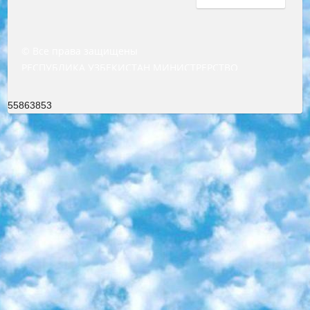
© Все права защищены
РЕСПУБЛИКА УЗБЕКИСТАН МИНИСТРЕРСТВО ДОШКОЛЬНОГО И ШКОЛЬНОГО ОБРАЗОВАНИЯ КОМАНДА в общеобразовательных учреждениях в 2023-2024 учебном году организация и проведение итоговой государственной аттестации обучающихся о Министра дошкольного и школьного образования Республики Узбекистан от 4 марта 2008 года (постановлением Минюста от 20 марта 2008 года № 1778 государственной регистрации) «Итоговое состояние учащихся общего среднего образования на основании положения об утверждении положения об аттестации общего среднего образования выпускной экзамен студентов в образовательных учреждениях в 2023-2024 учебном году В целях организации и прохождения аттестации приказываю: 1. Следующее: перечень предметов, по которым будет проводиться итоговая государственная аттестация и экзамен формы перевода согласно приложению 1; сертификаты международного образца, оценивающие уровень владения иностранными языками перечень согласно приложению 2; 2. Педагогический при специализированных образовательных учреждениях. научно-практический центр квалификации и международной оценки (Д.Давидова) 2024 г. До 25 марта: задания по предметам, по которым будет проводиться итоговая аттестация разработка и утверждение технических условий; итоговая аттестация на основании разработанного предметного задания разработка вопросов по предметам (устно и письменно), экзамен передача; общеобразовательные средние школы и специальные учебные заведения учащиеся выпускных классов школ и интернатов в агентской системе подготовка базы данных экзаменационных материалов и критериев оценки; перевод базы экзаменационных материалов на все языки обучения подать в Республиканский образовательный центр для изготовления; варианты экзаменов на основе разработанных контрольных материалов пусть будут поставлены задачи формирования. 3. Республиканский образовательный центр (Ш.Худайкулов) до 5 апреля 2024 года. до: база данных предоставленных экзаменационных материалов на все языки обучения перевод и экспертиза; для слепых, слабовидящих, глухих, слабослышащих и умственно отсталых детей учащиеся выпускных классов специализированных школ и школ-интернатов база данных экзаменационных материалов на всех преподаваемых языках подготовка критериев оценки; специализированные школы для умственно отсталых детей и технологии для учащихся выпускных классов школ-интернатов разработка соответствующих рекомендаций и критериев проведения ЕГЭ по естествознанию давать задания. 4. Педагогический при специализированных образовательных учреждениях. Научно-практический центр навыков и международной оценки (Д.Давидова), Республика образовательный центр (Худайкулов Ш.) итоговый государственный аттестационный экзамен ориентирован на творческое и логическое мышление при подготовке базы материалов учитывать введение заданий. 5. Следует отметить, что: сертификат государственного образца о знании общеобразовательного предмета и как минимум национальный уровень B1 по предметам на иностранных языках, указанным в Приложении 2. или международно признанный сертификат эквивалентного уровня студенты, изучающие определенный предмет, освобождаются от экзамена; по соответствующим предметам запланирована итоговая государственная аттестация за день до дня, путем жеребьевки Рабочей группой (в письменной форме по предметам, проводимым в форме) из числа сформированных вариантов выбрано 2 варианта; 2 выбранных варианта экзамена анонсированы на официальном сайте министерства и все выпускники по всей стране на основе этих вариантов проводит итоговую государственную аттестацию. 6. Государственное образование учащихся средних общеобразовательных учреждений. знания в соответствии с квалификационными требованиями, которые необходимо приобрести на основании стандартов итоговый (выпускной) контроль для 9 и 11 классов в целях тестирования Экзамены (далее – экзамены) состоят из предметов, перечисленных в приложении 1. будет сделано. 7. Экзамены пройдут с 26 мая по 15 июня 2024 г. (кроме науки физического воспитания). 8. Физическая для учащихся 9 классов общесредних образовательных учреждений. Экзамены по предмету «Образование, квалификация медицина» 1-6 мая 2024 года. сотрудники перевести под присмотр (с отклонениями в физическом или умственном развитии) специализированная школа для детей, школы-интернаты и со сколиозом школы-интернаты санаторного типа для больных детей исключены). 9. Он был слепым, слабовидящим и имел нарушения опорно-двигательного аппарата. экзамены в специализированных школах и интернатах для детей должны проводиться исходя из требований, предъявляемых к общеобразовательным учреждениям (физкультура кроме науки). 10. Специализированная школа для глухих и слабослышащих детей. и экзамены в интернатах и быть реализован в виде письменного теста по математике. 11. Специальность для умственно отсталых детей. Для 9 класса Родной язык и литературное письмо Государственный язык (язык обучения – узбекский). для неклассов) написано Математическое письмо Письменная/устная история Узбекистана Физическое воспитание практично Итоговый контроль Для 11 класса Написание родного языка и литературы (эссе) Математическое письмо Узбекский язык (обучение на узбекском языке) не посещающее общее среднее образование для учреждений)/Образовательное учреждение выбор письменный и устный Иностранный язык письменный/устный Письменная/устная история Узбекистана *По выбору студента:  Химия  Физика  Основы государственного права  География 10 бесплатных образовательных ресурсов - Мы составили подборку онлайн-проектов с интерактивными упражнениями, видеолекциями и статьями. Они помогут вам обрести новые и освежить старые знания бесплатно. 1. «ИНТУИТ» Старейшая образовательная площадка Рунета. Здесь вы найдёте сотни текстовых и видеокурсов на десятки различных тем — от программирования до психологии. Многие курсы подготовлены российскими университетами и крупными международными компаниями вроде Intel и Microsoft. Самостоятельное обучение бесплатное, но желающие могут оплатить услуги персональных наставников. 2. «Смартия» знакомит с актуальными профессиями и подсказывает, как им обучаться. Выбрав заинтересовавшую вас специальность — SMM-специалист, фотограф, веб-дизайнер или другую, — увидите список необходимых для неё умений. Чтобы вы могли освоить их самостоятельно, для каждого умения площадка отображает подборку ссылок на учебные материалы. Хотя «Смартия» ориентируется на русскоязычную аудиторию, часть контента всё же доступна только на английском. 3. «Лекторий Физтеха» Проект Московского физико-технического института (Физтеха). С его помощью вы можете смотреть онлайн серии лекций, записанные на видео в этом вузе. В числе доступных предметов — физика, биология, химия, информационные технологии и другие. К некоторым лекциям администрация ресурса прилагает готовые конспекты, которые можно скачивать в PDF-формате. 4. ITMOcourses Онлайн-площадка Санкт-Петербургского национального исследовательского университета информационных технологий, механики и оптики (ИТМО). Ресурс предоставляет свободный доступ к курсам, разработанным в этом вузе. Каталог материалов разбит на четыре категории: «Оптические системы и технологии», «Приборостроение и робототехника», «Информационные технологии» и «Биотехнологии». Курсы состоят из видеолекций, интерактивных демонстраций и заданий. 5. «КиберЛенинка» Электронная научная библиотека открытого доступа. Каталог площадки регулярно обрастает текстами статей из различных научных изданий. Сгруппированные по журналам и рубрикам публикации можно читать онлайн или скачивать целиком в PDF-формате. Проект нацелен на популяризацию науки за счёт открытого доступа к качественной информации. 6. «ПостНаука» На этом ресурсе публикуют подборки видеолекций, составленные экспертами из разных отраслей и объединённые общими темами. Среди них, к примеру, есть серии «Биоинформатика и геномика», «Культура средневековой Скандинавии» и Cinema Studies о теории кино. Каждая подборка лекций — логически связанная история, рассказанная экспертом от первого лица. Кроме того, на сайте появляются научно-образовательные статьи и тесты на разные темы. 7. «Newочём» Команда проекта «Newочём» отбирает самые интересные тексты из англоязычных СМИ и переводит те из них, за которые голосуют участники сообщества «ВКонтакте». По большей части это научно-популярные статьи. Редакторы придумывают лишь заголовки, в остальном содержание переводов соответствует оригиналам. Полные тексты можно читать прямо в социальной сети. 8. InternetUrok Онлайн-база материалов по основным дисциплинам школьной программы. Информация на сайте структурирована по классам, предметам и темам (урокам). Каждый урок состоит из видеолекций и конспектов. Есть также интерактивные тренажёры и тесты для закрепления пройденного материала. Даже если вы давно окончили школу, возможность повторить программу старших классов всегда может пригодиться. 9. Edutainme Ещё один ресурс об образовании. В отличие от Newtonew, как мне кажется, Edutainme больше ориентируется на представителей индустрии: педагогов, предпринимателей, разработчиков образовательных проектов. Но и любой, кто просто стремится к саморазвитию, найдёт на сайте много полезного и интересного для себя. Например, информацию о новых курсах и образовательных сервисах. 10. Newtonew Онлайн-медиа об образовании и обучении в широком смысле. Авторы Newtonew пишут об инструментах, заведениях, тактиках и стратегиях, которые помогают учить других и получать новые знания самостоятельно. На этой площадке вы найдёте новости, обзоры, аналитические мате
55863853