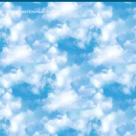
Образовательный портал
РЕСПУБЛИКА УЗБЕКИСТАН МИНИСТРЕРСТВО ДОШКОЛЬНОГО И ШКОЛЬНОГО ОБРАЗОВАНИЯ КОМАНДА в общеобразовательных учреждениях в 2023-2024 учебном году организация и проведение итоговой государственной аттестации обучающихся о Министра дошкольного и школьного образования Республики Узбекистан от 4 марта 2008 года (постановлением Минюста от 20 марта 2008 года № 1778 государственной регистрации) «Итоговое состояние учащихся общего среднего образования на основании положения об утверждении положения об аттестации общего среднего образования выпускной экзамен студентов в образовательных учреждениях в 2023-2024 учебном году В целях организации и прохождения аттестации приказываю: 1. Следующее: перечень предметов, по которым будет проводиться итоговая государственная аттестация и экзамен формы перевода согласно приложению 1; сертификаты международного образца, оценивающие уровень владения иностранными языками перечень согласно приложению 2; 2. Педагогический при специализированных образовательных учреждениях. научно-практический центр квалификации и международной оценки (Д.Давидова) 2024 г. До 25 марта: задания по предметам, по которым будет проводиться итоговая аттестация разработка и утверждение технических условий; итоговая аттестация на основании разработанного предметного задания разработка вопросов по предметам (устно и письменно), экзамен передача; общеобразовательные средние школы и специальные учебные заведения учащиеся выпускных классов школ и интернатов в агентской системе подготовка базы данных экзаменационных материалов и критериев оценки; перевод базы экзаменационных материалов на все языки обучения подать в Республиканский образовательный центр для изготовления; варианты экзаменов на основе разработанных контрольных материалов пусть будут поставлены задачи формирования. 3. Республиканский образовательный центр (Ш.Худайкулов) до 5 апреля 2024 года. до: база данных предоставленных экзаменационных материалов на все языки обучения перевод и экспертиза; для слепых, слабовидящих, глухих, слабослышащих и умственно отсталых детей учащиеся выпускных классов специализированных школ и школ-интернатов база данных экзаменационных материалов на всех преподаваемых языках подготовка критериев оценки; специализированные школы для умственно отсталых детей и технологии для учащихся выпускных классов школ-интернатов разработка соответствующих рекомендаций и критериев проведения ЕГЭ по естествознанию давать задания. 4. Педагогический при специализированных образовательных учреждениях. Научно-практический центр навыков и международной оценки (Д.Давидова), Республика образовательный центр (Худайкулов Ш.) итоговый государственный аттестационный экзамен ориентирован на творческое и логическое мышление при подготовке базы материалов учитывать введение заданий. 5. Следует отметить, что: сертификат государственного образца о знании общеобразовательного предмета и как минимум национальный уровень B1 по предметам на иностранных языках, указанным в Приложении 2. или международно признанный сертификат эквивалентного уровня студенты, изучающие определенный предмет, освобождаются от экзамена; по соответствующим предметам запланирована итоговая государственная аттестация за день до дня, путем жеребьевки Рабочей группой (в письменной форме по предметам, проводимым в форме) из числа сформированных вариантов выбрано 2 варианта; 2 выбранных варианта экзамена анонсированы на официальном сайте министерства и все выпускники по всей стране на основе этих вариантов проводит итоговую государственную аттестацию. 6. Государственное образование учащихся средних общеобразовательных учреждений. знания в соответствии с квалификационными требованиями, которые необходимо приобрести на основании стандартов итоговый (выпускной) контроль для 9 и 11 классов в целях тестирования Экзамены (далее – экзамены) состоят из предметов, перечисленных в приложении 1. будет сделано. 7. Экзамены пройдут с 26 мая по 15 июня 2024 г. (кроме науки физического воспитания). 8. Физическая для учащихся 9 классов общесредних образовательных учреждений. Экзамены по предмету «Образование, квалификация медицина» 1-6 мая 2024 года. сотрудники перевести под присмотр (с отклонениями в физическом или умственном развитии) специализированная школа для детей, школы-интернаты и со сколиозом школы-интернаты санаторного типа для больных детей исключены). 9. Он был слепым, слабовидящим и имел нарушения опорно-двигательного аппарата. экзамены в специализированных школах и интернатах для детей должны проводиться исходя из требований, предъявляемых к общеобразовательным учреждениям (физкультура кроме науки). 10. Специализированная школа для глухих и слабослышащих детей. и экзамены в интернатах и быть реализован в виде письменного теста по математике. 11. Специальность для умственно отсталых детей. Для 9 класса Родной язык и литературное письмо Государственный язык (язык обучения – узбекский). для неклассов) написано Математическое письмо Письменная/устная история Узбекистана Физическое воспитание практично Итоговый контроль Для 11 класса Написание родного языка и литературы (эссе) Математическое письмо Узбекский язык (обучение на узбекском языке) не посещающее общее среднее образование для учреждений)/Образовательное учреждение выбор письменный и устный Иностранный язык письменный/устный Письменная/устная история Узбекистана *По выбору студента:  Химия  Физика  Основы государственного права  География 10 бесплатных образовательных ресурсов - Мы составили подборку онлайн-проектов с интерактивными упражнениями, видеолекциями и статьями. Они помогут вам обрести новые и освежить старые знания бесплатно. 1. «ИНТУИТ» Старейшая образовательная площадка Рунета. Здесь вы найдёте сотни текстовых и видеокурсов на десятки различных тем — от программирования до психологии. Многие курсы подготовлены российскими университетами и крупными международными компаниями вроде Intel и Microsoft. Самостоятельное обучение бесплатное, но желающие могут оплатить услуги персональных наставников. 2. «Смартия» знакомит с актуальными профессиями и подсказывает, как им обучаться. Выбрав заинтересовавшую вас специальность — SMM-специалист, фотограф, веб-дизайнер или другую, — увидите список необходимых для неё умений. Чтобы вы могли освоить их самостоятельно, для каждого умения площадка отображает подборку ссылок на учебные материалы. Хотя «Смартия» ориентируется на русскоязычную аудиторию, часть контента всё же доступна только на английском. 3. «Лекторий Физтеха» Проект Московского физико-технического института (Физтеха). С его помощью вы можете смотреть онлайн серии лекций, записанные на видео в этом вузе. В числе доступных предметов — физика, биология, химия, информационные технологии и другие. К некоторым лекциям администрация ресурса прилагает готовые конспекты, которые можно скачивать в PDF-формате. 4. ITMOcourses Онлайн-площадка Санкт-Петербургского национального исследовательского университета информационных технологий, механики и оптики (ИТМО). Ресурс предоставляет свободный доступ к курсам, разработанным в этом вузе. Каталог материалов разбит на четыре категории: «Оптические системы и технологии», «Приборостроение и робототехника», «Информационные технологии» и «Биотехнологии». Курсы состоят из видеолекций, интерактивных демонстраций и заданий. 5. «КиберЛенинка» Электронная научная библиотека открытого доступа. Каталог площадки регулярно обрастает текстами статей из различных научных изданий. Сгруппированные по журналам и рубрикам публикации можно читать онлайн или скачивать целиком в PDF-формате. Проект нацелен на популяризацию науки за счёт открытого доступа к качественной информации. 6. «ПостНаука» На этом ресурсе публикуют подборки видеолекций, составленные экспертами из разных отраслей и объединённые общими темами. Среди них, к примеру, есть серии «Биоинформатика и геномика», «Культура средневековой Скандинавии» и Cinema Studies о теории кино. Каждая подборка лекций — логически связанная история, рассказанная экспертом от первого лица. Кроме того, на сайте появляются научно-образовательные статьи и тесты на разные темы. 7. «Newочём» Команда проекта «Newочём» отбирает самые интересные тексты из англоязычных СМИ и переводит те из них, за которые голосуют участники сообщества «ВКонтакте». По большей части это научно-популярные статьи. Редакторы придумывают лишь заголовки, в остальном содержание переводов соответствует оригиналам. Полные тексты можно читать прямо в социальной сети. 8. InternetUrok Онлайн-база материалов по основным дисциплинам школьной программы. Информация на сайте структурирована по классам, предметам и темам (урокам). Каждый урок состоит из видеолекций и конспектов. Есть также интерактивные тренажёры и тесты для закрепления пройденного материала. Даже если вы давно окончили школу, возможность повторить программу старших классов всегда может пригодиться. 9. Edutainme Ещё один ресурс об образовании. В отличие от Newtonew, как мне кажется, Edutainme больше ориентируется на представителей индустрии: педагогов, предпринимателей, разработчиков образовательных проектов. Но и любой, кто просто стремится к саморазвитию, найдёт на сайте много полезного и интересного для себя. Например, информацию о новых курсах и образовательных сервисах. 10. Newtonew Онлайн-медиа об образовании и обучении в широком смысле. Авторы Newtonew пишут об инструментах, заведениях, тактиках и стратегиях, которые помогают учить других и получать новые знания самостоятельно. На этой площадке вы найдёте новости, обзоры, аналитические мат