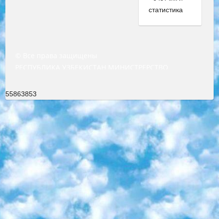
© Все права защищены
РЕСПУБЛИКА УЗБЕКИСТАН МИНИСТРЕРСТВО ДОШКОЛЬНОГО И ШКОЛЬНОГО ОБРАЗОВАНИЯ КОМАНДА в общеобразовательных учреждениях в 2023-2024 учебном году организация и проведение итоговой государственной аттестации обучающихся о Министра дошкольного и школьного образования Республики Узбекистан от 4 марта 2008 года (постановлением Минюста от 20 марта 2008 года № 1778 государственной регистрации) «Итоговое состояние учащихся общего среднего образования на основании положения об утверждении положения об аттестации общего среднего образования выпускной экзамен студентов в образовательных учреждениях в 2023-2024 учебном году В целях организации и прохождения аттестации приказываю: 1. Следующее: перечень предметов, по которым будет проводиться итоговая государственная аттестация и экзамен формы перевода согласно приложению 1; сертификаты международного образца, оценивающие уровень владения иностранными языками перечень согласно приложению 2; 2. Педагогический при специализированных образовательных учреждениях. научно-практический центр квалификации и международной оценки (Д.Давидова) 2024 г. До 25 марта: задания по предметам, по которым будет проводиться итоговая аттестация разработка и утверждение технических условий; итоговая аттестация на основании разработанного предметного задания разработка вопросов по предметам (устно и письменно), экзамен передача; общеобразовательные средние школы и специальные учебные заведения учащиеся выпускных классов школ и интернатов в агентской системе подготовка базы данных экзаменационных материалов и критериев оценки; перевод базы экзаменационных материалов на все языки обучения подать в Республиканский образовательный центр для изготовления; варианты экзаменов на основе разработанных контрольных материалов пусть будут поставлены задачи формирования. 3. Республиканский образовательный центр (Ш.Худайкулов) до 5 апреля 2024 года. до: база данных предоставленных экзаменационных материалов на все языки обучения перевод и экспертиза; для слепых, слабовидящих, глухих, слабослышащих и умственно отсталых детей учащиеся выпускных классов специализированных школ и школ-интернатов база данных экзаменационных материалов на всех преподаваемых языках подготовка критериев оценки; специализированные школы для умственно отсталых детей и технологии для учащихся выпускных классов школ-интернатов разработка соответствующих рекомендаций и критериев проведения ЕГЭ по естествознанию давать задания. 4. Педагогический при специализированных образовательных учреждениях. Научно-практический центр навыков и международной оценки (Д.Давидова), Республика образовательный центр (Худайкулов Ш.) итоговый государственный аттестационный экзамен ориентирован на творческое и логическое мышление при подготовке базы материалов учитывать введение заданий. 5. Следует отметить, что: сертификат государственного образца о знании общеобразовательного предмета и как минимум национальный уровень B1 по предметам на иностранных языках, указанным в Приложении 2. или международно признанный сертификат эквивалентного уровня студенты, изучающие определенный предмет, освобождаются от экзамена; по соответствующим предметам запланирована итоговая государственная аттестация за день до дня, путем жеребьевки Рабочей группой (в письменной форме по предметам, проводимым в форме) из числа сформированных вариантов выбрано 2 варианта; 2 выбранных варианта экзамена анонсированы на официальном сайте министерства и все выпускники по всей стране на основе этих вариантов проводит итоговую государственную аттестацию. 6. Государственное образование учащихся средних общеобразовательных учреждений. знания в соответствии с квалификационными требованиями, которые необходимо приобрести на основании стандартов итоговый (выпускной) контроль для 9 и 11 классов в целях тестирования Экзамены (далее – экзамены) состоят из предметов, перечисленных в приложении 1. будет сделано. 7. Экзамены пройдут с 26 мая по 15 июня 2024 г. (кроме науки физического воспитания). 8. Физическая для учащихся 9 классов общесредних образовательных учреждений. Экзамены по предмету «Образование, квалификация медицина» 1-6 мая 2024 года. сотрудники перевести под присмотр (с отклонениями в физическом или умственном развитии) специализированная школа для детей, школы-интернаты и со сколиозом школы-интернаты санаторного типа для больных детей исключены). 9. Он был слепым, слабовидящим и имел нарушения опорно-двигательного аппарата. экзамены в специализированных школах и интернатах для детей должны проводиться исходя из требований, предъявляемых к общеобразовательным учреждениям (физкультура кроме науки). 10. Специализированная школа для глухих и слабослышащих детей. и экзамены в интернатах и быть реализован в виде письменного теста по математике. 11. Специальность для умственно отсталых детей. Для 9 класса Родной язык и литературное письмо Государственный язык (язык обучения – узбекский). для неклассов) написано Математическое письмо Письменная/устная история Узбекистана Физическое воспитание практично Итоговый контроль Для 11 класса Написание родного языка и литературы (эссе) Математическое письмо Узбекский язык (обучение на узбекском языке) не посещающее общее среднее образование для учреждений)/Образовательное учреждение выбор письменный и устный Иностранный язык письменный/устный Письменная/устная история Узбекистана *По выбору студента:  Химия  Физика  Основы государственного права  География 10 бесплатных образовательных ресурсов - Мы составили подборку онлайн-проектов с интерактивными упражнениями, видеолекциями и статьями. Они помогут вам обрести новые и освежить старые знания бесплатно. 1. «ИНТУИТ» Старейшая образовательная площадка Рунета. Здесь вы найдёте сотни текстовых и видеокурсов на десятки различных тем — от программирования до психологии. Многие курсы подготовлены российскими университетами и крупными международными компаниями вроде Intel и Microsoft. Самостоятельное обучение бесплатное, но желающие могут оплатить услуги персональных наставников. 2. «Смартия» знакомит с актуальными профессиями и подсказывает, как им обучаться. Выбрав заинтересовавшую вас специальность — SMM-специалист, фотограф, веб-дизайнер или другую, — увидите список необходимых для неё умений. Чтобы вы могли освоить их самостоятельно, для каждого умения площадка отображает подборку ссылок на учебные материалы. Хотя «Смартия» ориентируется на русскоязычную аудиторию, часть контента всё же доступна только на английском. 3. «Лекторий Физтеха» Проект Московского физико-технического института (Физтеха). С его помощью вы можете смотреть онлайн серии лекций, записанные на видео в этом вузе. В числе доступных предметов — физика, биология, химия, информационные технологии и другие. К некоторым лекциям администрация ресурса прилагает готовые конспекты, которые можно скачивать в PDF-формате. 4. ITMOcourses Онлайн-площадка Санкт-Петербургского национального исследовательского университета информационных технологий, механики и оптики (ИТМО). Ресурс предоставляет свободный доступ к курсам, разработанным в этом вузе. Каталог материалов разбит на четыре категории: «Оптические системы и технологии», «Приборостроение и робототехника», «Информационные технологии» и «Биотехнологии». Курсы состоят из видеолекций, интерактивных демонстраций и заданий. 5. «КиберЛенинка» Электронная научная библиотека открытого доступа. Каталог площадки регулярно обрастает текстами статей из различных научных изданий. Сгруппированные по журналам и рубрикам публикации можно читать онлайн или скачивать целиком в PDF-формате. Проект нацелен на популяризацию науки за счёт открытого доступа к качественной информации. 6. «ПостНаука» На этом ресурсе публикуют подборки видеолекций, составленные экспертами из разных отраслей и объединённые общими темами. Среди них, к примеру, есть серии «Биоинформатика и геномика», «Культура средневековой Скандинавии» и Cinema Studies о теории кино. Каждая подборка лекций — логически связанная история, рассказанная экспертом от первого лица. Кроме того, на сайте появляются научно-образовательные статьи и тесты на разные темы. 7. «Newочём» Команда проекта «Newочём» отбирает самые интересные тексты из англоязычных СМИ и переводит те из них, за которые голосуют участники сообщества «ВКонтакте». По большей части это научно-популярные статьи. Редакторы придумывают лишь заголовки, в остальном содержание переводов соответствует оригиналам. Полные тексты можно читать прямо в социальной сети. 8. InternetUrok Онлайн-база материалов по основным дисциплинам школьной программы. Информация на сайте структурирована по классам, предметам и темам (урокам). Каждый урок состоит из видеолекций и конспектов. Есть также интерактивные тренажёры и тесты для закрепления пройденного материала. Даже если вы давно окончили школу, возможность повторить программу старших классов всегда может пригодиться. 9. Edutainme Ещё один ресурс об образовании. В отличие от Newtonew, как мне кажется, Edutainme больше ориентируется на представителей индустрии: педагогов, предпринимателей, разработчиков образовательных проектов. Но и любой, кто просто стремится к саморазвитию, найдёт на сайте много полезного и интересного для себя. Например, информацию о новых курсах и образовательных сервисах. 10. Newtonew Онлайн-медиа об образовании и обучении в широком смысле. Авторы Newtonew пишут об инструментах, заведениях, тактиках и стратегиях, которые помогают учить других и получать новые знания самостоятельно. На этой площадке вы найдёте новости, обзоры, аналитические мате
55863853