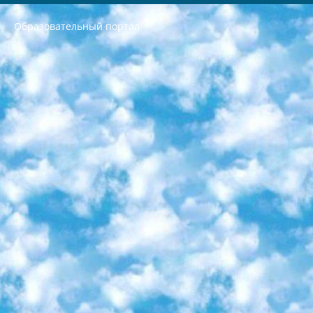
Образовательный портал
РЕСПУБЛИКА УЗБЕКИСТАН МИНИСТРЕРСТВО ДОШКОЛЬНОГО И ШКОЛЬНОГО ОБРАЗОВАНИЯ КОМАНДА в общеобразовательных учреждениях в 2023-2024 учебном году организация и проведение итоговой государственной аттестации обучающихся о Министра дошкольного и школьного образования Республики Узбекистан от 4 марта 2008 года (постановлением Минюста от 20 марта 2008 года № 1778 государственной регистрации) «Итоговое состояние учащихся общего среднего образования на основании положения об утверждении положения об аттестации общего среднего образования выпускной экзамен студентов в образовательных учреждениях в 2023-2024 учебном году В целях организации и прохождения аттестации приказываю: 1. Следующее: перечень предметов, по которым будет проводиться итоговая государственная аттестация и экзамен формы перевода согласно приложению 1; сертификаты международного образца, оценивающие уровень владения иностранными языками перечень согласно приложению 2; 2. Педагогический при специализированных образовательных учреждениях. научно-практический центр квалификации и международной оценки (Д.Давидова) 2024 г. До 25 марта: задания по предметам, по которым будет проводиться итоговая аттестация разработка и утверждение технических условий; итоговая аттестация на основании разработанного предметного задания разработка вопросов по предметам (устно и письменно), экзамен передача; общеобразовательные средние школы и специальные учебные заведения учащиеся выпускных классов школ и интернатов в агентской системе подготовка базы данных экзаменационных материалов и критериев оценки; перевод базы экзаменационных материалов на все языки обучения подать в Республиканский образовательный центр для изготовления; варианты экзаменов на основе разработанных контрольных материалов пусть будут поставлены задачи формирования. 3. Республиканский образовательный центр (Ш.Худайкулов) до 5 апреля 2024 года. до: база данных предоставленных экзаменационных материалов на все языки обучения перевод и экспертиза; для слепых, слабовидящих, глухих, слабослышащих и умственно отсталых детей учащиеся выпускных классов специализированных школ и школ-интернатов база данных экзаменационных материалов на всех преподаваемых языках подготовка критериев оценки; специализированные школы для умственно отсталых детей и технологии для учащихся выпускных классов школ-интернатов разработка соответствующих рекомендаций и критериев проведения ЕГЭ по естествознанию давать задания. 4. Педагогический при специализированных образовательных учреждениях. Научно-практический центр навыков и международной оценки (Д.Давидова), Республика образовательный центр (Худайкулов Ш.) итоговый государственный аттестационный экзамен ориентирован на творческое и логическое мышление при подготовке базы материалов учитывать введение заданий. 5. Следует отметить, что: сертификат государственного образца о знании общеобразовательного предмета и как минимум национальный уровень B1 по предметам на иностранных языках, указанным в Приложении 2. или международно признанный сертификат эквивалентного уровня студенты, изучающие определенный предмет, освобождаются от экзамена; по соответствующим предметам запланирована итоговая государственная аттестация за день до дня, путем жеребьевки Рабочей группой (в письменной форме по предметам, проводимым в форме) из числа сформированных вариантов выбрано 2 варианта; 2 выбранных варианта экзамена анонсированы на официальном сайте министерства и все выпускники по всей стране на основе этих вариантов проводит итоговую государственную аттестацию. 6. Государственное образование учащихся средних общеобразовательных учреждений. знания в соответствии с квалификационными требованиями, которые необходимо приобрести на основании стандартов итоговый (выпускной) контроль для 9 и 11 классов в целях тестирования Экзамены (далее – экзамены) состоят из предметов, перечисленных в приложении 1. будет сделано. 7. Экзамены пройдут с 26 мая по 15 июня 2024 г. (кроме науки физического воспитания). 8. Физическая для учащихся 9 классов общесредних образовательных учреждений. Экзамены по предмету «Образование, квалификация медицина» 1-6 мая 2024 года. сотрудники перевести под присмотр (с отклонениями в физическом или умственном развитии) специализированная школа для детей, школы-интернаты и со сколиозом школы-интернаты санаторного типа для больных детей исключены). 9. Он был слепым, слабовидящим и имел нарушения опорно-двигательного аппарата. экзамены в специализированных школах и интернатах для детей должны проводиться исходя из требований, предъявляемых к общеобразовательным учреждениям (физкультура кроме науки). 10. Специализированная школа для глухих и слабослышащих детей. и экзамены в интернатах и быть реализован в виде письменного теста по математике. 11. Специальность для умственно отсталых детей. Для 9 класса Родной язык и литературное письмо Государственный язык (язык обучения – узбекский). для неклассов) написано Математическое письмо Письменная/устная история Узбекистана Физическое воспитание практично Итоговый контроль Для 11 класса Написание родного языка и литературы (эссе) Математическое письмо Узбекский язык (обучение на узбекском языке) не посещающее общее среднее образование для учреждений)/Образовательное учреждение выбор письменный и устный Иностранный язык письменный/устный Письменная/устная история Узбекистана *По выбору студента:  Химия  Физика  Основы государственного права  География 10 бесплатных образовательных ресурсов - Мы составили подборку онлайн-проектов с интерактивными упражнениями, видеолекциями и статьями. Они помогут вам обрести новые и освежить старые знания бесплатно. 1. «ИНТУИТ» Старейшая образовательная площадка Рунета. Здесь вы найдёте сотни текстовых и видеокурсов на десятки различных тем — от программирования до психологии. Многие курсы подготовлены российскими университетами и крупными международными компаниями вроде Intel и Microsoft. Самостоятельное обучение бесплатное, но желающие могут оплатить услуги персональных наставников. 2. «Смартия» знакомит с актуальными профессиями и подсказывает, как им обучаться. Выбрав заинтересовавшую вас специальность — SMM-специалист, фотограф, веб-дизайнер или другую, — увидите список необходимых для неё умений. Чтобы вы могли освоить их самостоятельно, для каждого умения площадка отображает подборку ссылок на учебные материалы. Хотя «Смартия» ориентируется на русскоязычную аудиторию, часть контента всё же доступна только на английском. 3. «Лекторий Физтеха» Проект Московского физико-технического института (Физтеха). С его помощью вы можете смотреть онлайн серии лекций, записанные на видео в этом вузе. В числе доступных предметов — физика, биология, химия, информационные технологии и другие. К некоторым лекциям администрация ресурса прилагает готовые конспекты, которые можно скачивать в PDF-формате. 4. ITMOcourses Онлайн-площадка Санкт-Петербургского национального исследовательского университета информационных технологий, механики и оптики (ИТМО). Ресурс предоставляет свободный доступ к курсам, разработанным в этом вузе. Каталог материалов разбит на четыре категории: «Оптические системы и технологии», «Приборостроение и робототехника», «Информационные технологии» и «Биотехнологии». Курсы состоят из видеолекций, интерактивных демонстраций и заданий. 5. «КиберЛенинка» Электронная научная библиотека открытого доступа. Каталог площадки регулярно обрастает текстами статей из различных научных изданий. Сгруппированные по журналам и рубрикам публикации можно читать онлайн или скачивать целиком в PDF-формате. Проект нацелен на популяризацию науки за счёт открытого доступа к качественной информации. 6. «ПостНаука» На этом ресурсе публикуют подборки видеолекций, составленные экспертами из разных отраслей и объединённые общими темами. Среди них, к примеру, есть серии «Биоинформатика и геномика», «Культура средневековой Скандинавии» и Cinema Studies о теории кино. Каждая подборка лекций — логически связанная история, рассказанная экспертом от первого лица. Кроме того, на сайте появляются научно-образовательные статьи и тесты на разные темы. 7. «Newочём» Команда проекта «Newочём» отбирает самые интересные тексты из англоязычных СМИ и переводит те из них, за которые голосуют участники сообщества «ВКонтакте». По большей части это научно-популярные статьи. Редакторы придумывают лишь заголовки, в остальном содержание переводов соответствует оригиналам. Полные тексты можно читать прямо в социальной сети. 8. InternetUrok Онлайн-база материалов по основным дисциплинам школьной программы. Информация на сайте структурирована по классам, предметам и темам (урокам). Каждый урок состоит из видеолекций и конспектов. Есть также интерактивные тренажёры и тесты для закрепления пройденного материала. Даже если вы давно окончили школу, возможность повторить программу старших классов всегда может пригодиться. 9. Edutainme Ещё один ресурс об образовании. В отличие от Newtonew, как мне кажется, Edutainme больше ориентируется на представителей индустрии: педагогов, предпринимателей, разработчиков образовательных проектов. Но и любой, кто просто стремится к саморазвитию, найдёт на сайте много полезного и интересного для себя. Например, информацию о новых курсах и образовательных сервисах. 10. Newtonew Онлайн-медиа об образовании и обучении в широком смысле. Авторы Newtonew пишут об инструментах, заведениях, тактиках и стратегиях, которые помогают учить других и получать новые знания самостоятельно. На этой площадке вы найдёте новости, обзоры, аналитические мат