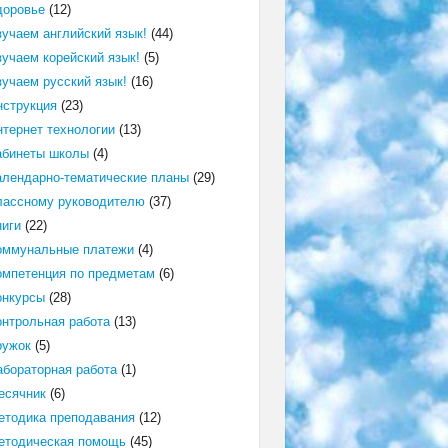
доровье
(12)
зучаем английский язык!
(44)
зучаем корейский язык!
(5)
зучаем русский язык!
(16)
нструкция
(23)
нтернет технологии
(13)
абинеты школы
(4)
алендарно-тематические планы
(29)
лассному руководителю
(37)
ниги
(22)
оммунальные платежи
(4)
омпетенция по предметам
(6)
онкурсы
(28)
онтрольная работа
(13)
ружок
(5)
абораторная работа
(1)
есячник
(6)
етодика преподавания
(12)
етодическая помощь
(45)