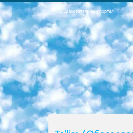
Образовательный портал
РЕСПУБЛИКА УЗБЕКИСТАН МИНИСТРЕРСТВО ДОШКОЛЬНОГО И ШКОЛЬНОГО ОБРАЗОВАНИЯ КОМАНДА в общеобразовательных учреждениях в 2023-2024 учебном году организация и проведение итоговой государственной аттестации обучающихся о Министра дошкольного и школьного образования Республики Узбекистан от 4 марта 2008 года (постановлением Минюста от 20 марта 2008 года № 1778 государственной регистрации) «Итоговое состояние учащихся общего среднего образования на основании положения об утверждении положения об аттестации общего среднего образования выпускной экзамен студентов в образовательных учреждениях в 2023-2024 учебном году В целях организации и прохождения аттестации приказываю: 1. Следующее: перечень предметов, по которым будет проводиться итоговая государственная аттестация и экзамен формы перевода согласно приложению 1; сертификаты международного образца, оценивающие уровень владения иностранными языками перечень согласно приложению 2; 2. Педагогический при специализированных образовательных учреждениях. научно-практический центр квалификации и международной оценки (Д.Давидова) 2024 г. До 25 марта: задания по предметам, по которым будет проводиться итоговая аттестация разработка и утверждение технических условий; итоговая аттестация на основании разработанного предметного задания разработка вопросов по предметам (устно и письменно), экзамен передача; общеобразовательные средние школы и специальные учебные заведения учащиеся выпускных классов школ и интернатов в агентской системе подготовка базы данных экзаменационных материалов и критериев оценки; перевод базы экзаменационных материалов на все языки обучения подать в Республиканский образовательный центр для изготовления; варианты экзаменов на основе разработанных контрольных материалов пусть будут поставлены задачи формирования. 3. Республиканский образовательный центр (Ш.Худайкулов) до 5 апреля 2024 года. до: база данных предоставленных экзаменационных материалов на все языки обучения перевод и экспертиза; для слепых, слабовидящих, глухих, слабослышащих и умственно отсталых детей учащиеся выпускных классов специализированных школ и школ-интернатов база данных экзаменационных материалов на всех преподаваемых языках подготовка критериев оценки; специализированные школы для умственно отсталых детей и технологии для учащихся выпускных классов школ-интернатов разработка соответствующих рекомендаций и критериев проведения ЕГЭ по естествознанию давать задания. 4. Педагогический при специализированных образовательных учреждениях. Научно-практический центр навыков и международной оценки (Д.Давидова), Республи