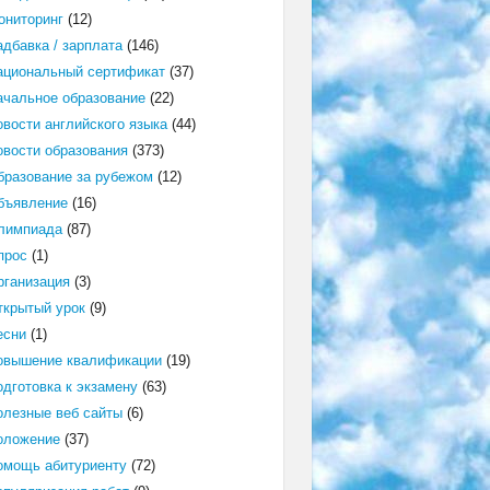
ониторинг
(12)
адбавка / зарплата
(146)
ациональный сертификат
(37)
ачальное образование
(22)
овости английского языка
(44)
овости образования
(373)
бразование за рубежом
(12)
бъявление
(16)
лимпиада
(87)
прос
(1)
рганизация
(3)
ткрытый урок
(9)
есни
(1)
овышение квалификации
(19)
одготовка к экзамену
(63)
олезные веб сайты
(6)
оложение
(37)
омощь абитуриенту
(72)