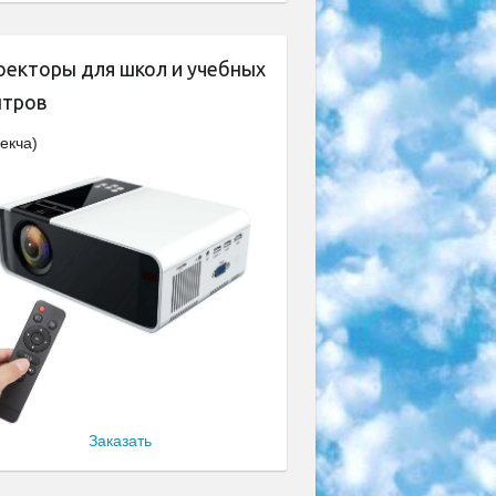
оекторы для школ и учебных
нтров
екча)
Заказать