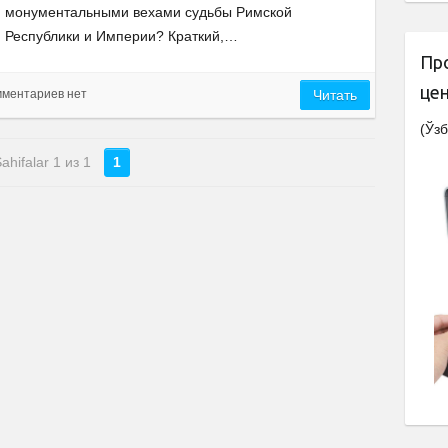
монументальными вехами судьбы Римской
Республики и Империи? Краткий,…
Пр
це
ментариев нет
Читать
(Ўзб
ahifalar 1 из 1
1