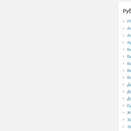
Ру
P
А
А
А
Б
В
В
В
В
Д
Д
Д
Е
Ж
З
З