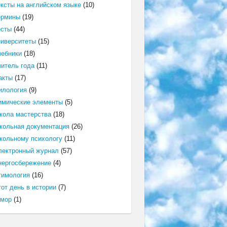
ексты на английском языке
(10)
ермины
(19)
есты
(44)
ниверситеты
(15)
чебники
(18)
читель года
(11)
акты
(17)
илология
(9)
имические элементы
(5)
кола мастерства
(18)
кольная документация
(26)
кольному психологу
(11)
лектронный журнал
(57)
нергосбережение
(4)
тимология
(16)
от день в истории
(7)
мор
(1)