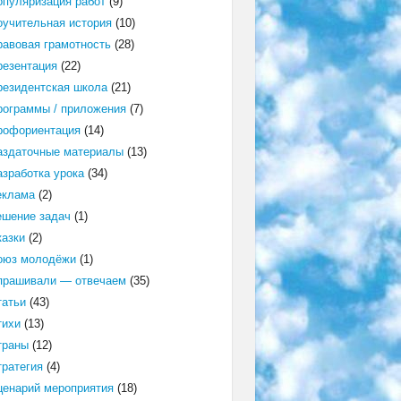
опуляризация работ
(9)
оучительная история
(10)
равовая грамотность
(28)
резентация
(22)
резидентская школа
(21)
рограммы / приложения
(7)
рофориентация
(14)
аздаточные материалы
(13)
азработка урока
(34)
еклама
(2)
ешение задач
(1)
казки
(2)
оюз молодёжи
(1)
прашивали — отвечаем
(35)
татьи
(43)
тихи
(13)
траны
(12)
тратегия
(4)
ценарий мероприятия
(18)