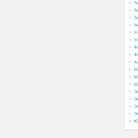
Т
Т
Т
У
У
У
Ф
Ф
Х
Ш
Ш
Ш
Э
Э
Э
Эт
Ю