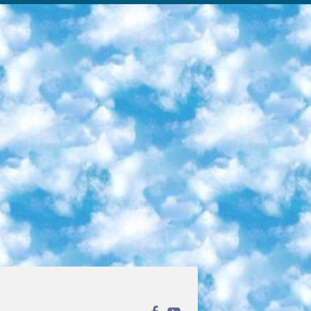
ека открытого доступа. Каталог площадки регулярно обрастает текстами статей из различных научных изданий. Сгруппированные по журналам и рубрикам публикации можно читать онлайн или скачивать целиком в PDF-формате. Проект нацелен на популяризацию науки за счёт открытого доступа к качественной информации. 6. «ПостНаука» На этом ресурсе публикуют подборки видеолекций, составленные экспертами из разных отраслей и объединённые общими темами. Среди них, к примеру, есть серии «Биоинформатика и геномика», «Культура средневековой Скандинавии» и Cinema Studies о теории кино. Каждая подборка лекций — логически связанная история, рассказанная экспертом от первого лица. Кроме того, на сайте появляются научно-образовательные статьи и тесты на разные темы. 7. «Newочём» Команда проекта «Newочём» отбирает самые интересные тексты из англоязычных СМИ и переводит те из них, за которые голосуют участники сообщества «ВКонтакте». По большей части это научно-популярные статьи. Редакторы придумывают лишь заголовки, в остальном содержание переводов соответствует оригиналам. Полные тексты можно читать прямо в социальной сети. 8. InternetUrok Онлайн-база материалов по основным дисциплинам школьной программы. Информация на сайте структурирована по классам, предметам и темам (урокам). Каждый урок состоит из видеолекций и конспектов. Есть также интерактивные тренажёры и тесты для закрепления пройденного материала. Даже если вы давно окончили школу, возможность повторить программу старших классов всегда может пригодиться. 9. Edutainme Ещё один ресурс об образовании. В отличие от Newtonew, как мне кажется, Edutainme больше ориентируется на представителей индустрии: педагогов, предпринимателей, разработчиков образовательных проектов. Но и любой, кто просто стремится к саморазвитию, найдёт на сайте много полезного и интересного для себя. Например, информацию о новых курсах и образовательных сервисах. 10. Newtonew Онлайн-медиа об образовании и обучении в широком смысле. Авторы Newtonew пишут об инструментах, заведениях, тактиках и стратегиях, которые помогают учить других и получать новые знания самостоятельно. На этой площадке вы найдёте новости, обзоры, аналитические мат