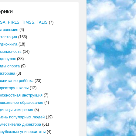
брики
ISA, PIRLS, TIMSS, TALIS
(7)
строномия
(4)
ттестация
(156)
удиокнига
(18)
езопасность
(14)
идеоурок
(38)
иды спорта
(9)
икторина
(3)
оспитание ребёнка
(23)
иректору школы
(12)
олжностная инструкция
(7)
ошкольное образование
(4)
диницы измерения
(5)
изнь популярных людей
(19)
аместителю директора
(61)
арубежные университеты
(4)