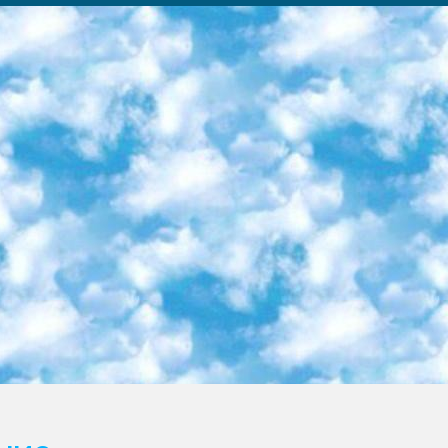
ка образовательный центр (Худайкулов Ш.) итоговый государственный аттестационный экзамен ориентирован на творческое и логическое мышление при подготовке базы материалов учитывать введение заданий. 5. Следует отметить, что: сертификат государственного образца о знании общеобразовательного предмета и как минимум национальный уровень B1 по предметам на иностранных языках, указанным в Приложении 2. или международно признанный сертификат эквивалентного уровня студенты, изучающие определенный предмет, освобождаются от экзамена; по соответствующим предметам запланирована итоговая государственная аттестация за день до дня, путем жеребьевки Рабочей группой (в письменной форме по предметам, проводимым в форме) из числа сформированных вариантов выбрано 2 варианта; 2 выбранных варианта экзамена анонсированы на официальном сайте министерства и все выпускники по всей стране на основе этих вариантов проводит итоговую государственную аттестацию. 6. Государственное образование учащихся средних общеобразовательных учреждений. знания в соответствии с квалификационными требованиями, которые необходимо приобрести на основании стандартов итоговый (выпускной) контроль для 9 и 11 классов в целях тестирования Экзамены (далее – экзамены) состоят из предметов, перечисленных в приложении 1. будет сделано. 7. Экзамены пройдут с 26 мая по 15 июня 2024 г. (кроме науки физического воспитания). 8. Физическая для учащихся 9 классов общесредних образовательных учреждений. Экзамены по предмету «Образование, квалификация медицина» 1-6 мая 2024 года. сотрудники перевести под присмотр (с отклонениями в физическом или умственном развитии) специализированная школа для детей, школы-интернаты и со сколиозом школы-интернаты санаторного типа для больных детей исключены). 9. Он был слепым, слабовидящим и имел нарушения опорно-двигательного аппарата. экзамены в специализированных школах и интернатах для детей должны проводиться исходя из требований, предъявляемых к общеобразовательным учреждениям (физкультура кроме науки). 10. Специализированная школа для глухих и слабослышащих детей. и экзамены в интернатах и быть реализован в виде письменного теста по математике. 11. Специальность для умственно отсталых детей. Для 9 класса Родной язык и литературное письмо Государственный язык (язык обучения – узбекский). для неклассов) написано Математическое письмо Письменная/устная история Узбекистана Физическое воспитание практично Итоговый контроль Для 11 класса Написание родного языка и литературы (эссе) Математическое письмо Узбекский язык (обучение на узбекском языке) не посещающее общее среднее образование для учреждений)/Образовательное учреждение выбор письменный и устный Иностранный язык письменный/устный Письменная/устная история Узбекистана *По выбору студента:  Химия  Физика  Основы государственного права  География 10 бесплатных образовательных ресурсов - Мы составили подборку онлайн-проектов с интерактивными упражнениями, видеолекциями и статьями. Они помогут вам обрести новые и освежить старые знания бесплатно. 1. «ИНТУИТ» Старейшая образовательная площадка Рунета. Здесь вы найдёте сотни текстовых и видеокурсов на десятки различных тем — от программирования до психологии. Многие курсы подготовлены российскими университетами и крупными международными компаниями вроде Intel и Microsoft. Самостоятельное обучение бесплатное, но желающие могут оплатить услуги персональных наставников. 2. «Смартия» знакомит с актуальными профессиями и подсказывает, как им обучаться. Выбрав заинтересовавшую вас специальность — SMM-специалист, фотограф, веб-дизайнер или другую, — увидите список необходимых для неё умений. Чтобы вы могли освоить их самостоятельно, для каждого умения площадка отображает подборку ссылок на учебные материалы. Хотя «Смартия» ориентируется на русскоязычную аудиторию, часть контента всё же доступна только на английском. 3. «Лекторий Физтеха» Проект Московского физико-технического института (Физтеха). С его помощью вы можете смотреть онлайн серии лекций, записанные на видео в этом вузе. В числе доступных предметов — физика, биология, химия, информационные технологии и другие. К некоторым лекциям администрация ресурса прилагает готовые конспекты, которые можно скачивать в PDF-формате. 4. ITMOcourses Онлайн-площадка Санкт-Петербургского национального исследовательского университета информационных технологий, механики и оптики (ИТМО). Ресурс предоставляет свободный доступ к курсам, разработанным в этом вузе. Каталог материалов разбит на четыре категории: «Оптические системы и технологии», «Приборостроение и робототехника», «Информационные технологии» и «Биотехнологии». Курсы состоят из видеолекций, интерактивных демонстраций и заданий. 5. «КиберЛенинка» Электронная научная библиот