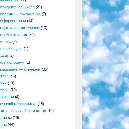
резентация
(22)
резидентская школа
(21)
рограммы / приложения
(7)
рофориентация
(14)
аздаточные материалы
(13)
азработка урока
(34)
еклама
(2)
ешение задач
(1)
казки
(2)
оюз молодёжи
(1)
прашивали — отвечаем
(35)
татьи
(43)
тихи
(13)
траны
(12)
тратегия
(4)
ценарий мероприятия
(18)
ексты на английском языке
(10)
ермины
(19)
есты
(44)