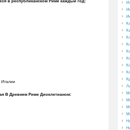
еся в республиканском Риме каждый год:
И
И
И
К
К
К
К
К
К
К
К
К
в Италии
Л
М
ная В Древнем Риме Диоклетианом:
М
М
М
Н
Н