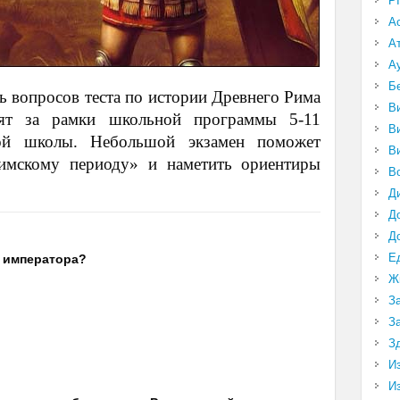
P
А
А
А
Б
ь вопросов теста по истории Древнего Рима
В
ят за рамки школьной программы 5-11
В
ной школы. Небольшой экзамен поможет
В
имскому периоду» и наметить ориентиры
В
Д
Д
Д
Е
о императора?
Ж
З
З
З
И
И