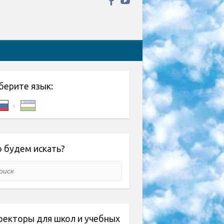
берите язык:
 будем искать?
ск
оекторы для школ и учебных