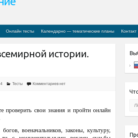
ание
Онлайн тесты
Календарно — тематические планы
Контакт
всемирной истории.
Вы
24
Тесты
Комментариев нет
Что
Пои
е проверить свои знания и пройти онлайн
.
богов, военачальников, законы, культуру,
Пр
 ли с монументальными вехами судьбы