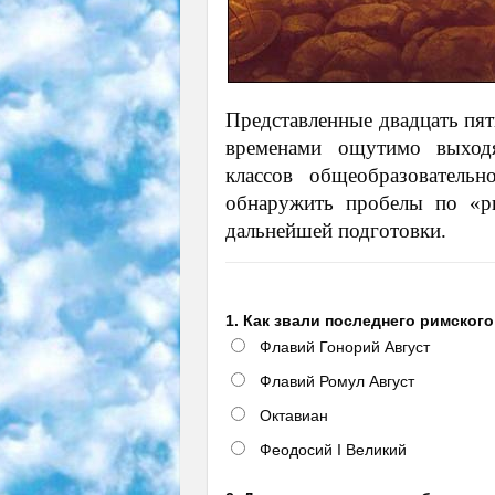
Представленные двадцать пят
временами ощутимо выход
классов общеобразователь
обнаружить пробелы по «р
дальнейшей подготовки.
1. Как звали последнего римског
Флавий Гонорий Август
Флавий Ромул Август
Октавиан
Феодосий I Великий