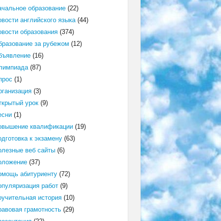
ачальное образование
(22)
овости английского языка
(44)
овости образования
(374)
бразование за рубежом
(12)
бъявление
(16)
лимпиада
(87)
прос
(1)
рганизация
(3)
ткрытый урок
(9)
есни
(1)
овышение квалификации
(19)
одготовка к экзамену
(63)
олезные веб сайты
(6)
оложение
(37)
омощь абитуриенту
(72)
опуляризация работ
(9)
оучительная история
(10)
равовая грамотность
(29)