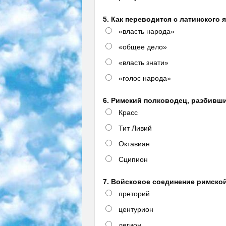
5. Как переводится с латинского
«власть народа»
«общее дело»
«власть знати»
«голос народа»
6. Римский полководец, разбивший
Красс
Тит Ливий
Октавиан
Сципион
7. Войсковое соединение римско
преторий
центурион
легион