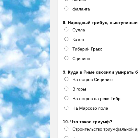
фаланга
8. Народный трибун, выступивши
Сулла
Катон
Тиберий Гракх
Сципион
9. Куда в Риме свозили умирать
На остров Сицилию
В горы
На остров на реке Тибр
На Марсово поле
10. Что такое триумф?
Строительство триумфальной а