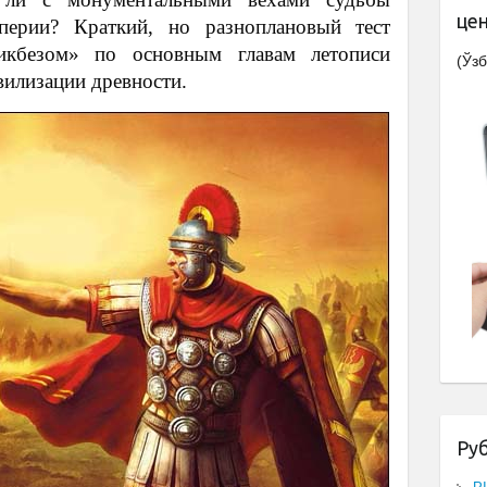
це
ерии? Краткий, но разноплановый тест
икбезом» по основным главам летописи
(Ўзб
вилизации древности.
Ру