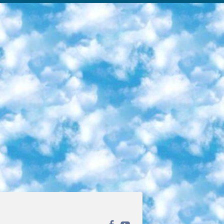
ека открытого доступа. Каталог площадки регулярно обрастает текстами статей из различных научных изданий. Сгруппированные по журналам и рубрикам публикации можно читать онлайн или скачивать целиком в PDF-формате. Проект нацелен на популяризацию науки за счёт открытого доступа к качественной информации. 6. «ПостНаука» На этом ресурсе публикуют подборки видеолекций, составленные экспертами из разных отраслей и объединённые общими темами. Среди них, к примеру, есть серии «Биоинформатика и геномика», «Культура средневековой Скандинавии» и Cinema Studies о теории кино. Каждая подборка лекций — логически связанная история, рассказанная экспертом от первого лица. Кроме того, на сайте появляются научно-образовательные статьи и тесты на разные темы. 7. «Newочём» Команда проекта «Newочём» отбирает самые интересные тексты из англоязычных СМИ и переводит те из них, за которые голосуют участники сообщества «ВКонтакте». По большей части это научно-популярные статьи. Редакторы придумывают лишь заголовки, в остальном содержание переводов соответствует оригиналам. Полные тексты можно читать прямо в социальной сети. 8. InternetUrok Онлайн-база материалов по основным дисциплинам школьной программы. Информация на сайте структурирована по классам, предметам и темам (урокам). Каждый урок состоит из видеолекций и конспектов. Есть также интерактивные тренажёры и тесты для закрепления пройденного материала. Даже если вы давно окончили школу, возможность повторить программу старших классов всегда может пригодиться. 9. Edutainme Ещё один ресурс об образовании. В отличие от Newtonew, как мне кажется, Edutainme больше ориентируется на представителей индустрии: педагогов, предпринимателей, разработчиков образовательных проектов. Но и любой, кто просто стремится к саморазвитию, найдёт на сайте много полезного и интересного для себя. Например, информацию о новых курсах и образовательных сервисах. 10. Newtonew Онлайн-медиа об образовании и обучении в широком смысле. Авторы Newtonew пишут об инструментах, заведениях, тактиках и стратегиях, которые помогают учить других и получать новые знания самостоятельно. На этой площадке вы найдёте новости, обзоры, аналитические мат