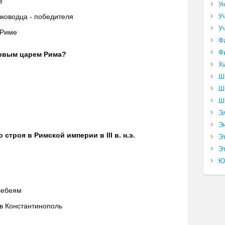
е
У
У
ководца - победителя
У
 Риме
Ф
Ф
первым царем Рима?
Х
Ш
Ш
Ш
Э
Э
строя в Римской империи в III в. н.э.
Э
Эт
Ю
лебеям
в Константинополь