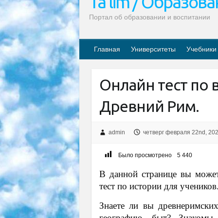
Ta’lim / Образов
Портал об образовании и воспитании
Главная
Университеты
Учебники
Онлайн тест по 
Древний Рим.
admin
четверг февраля 22nd, 20
Было просмотрено
5 440
В данной странице вы может
тест по истории для учеников
Знаете ли вы древнеримских 
географию, быт? Знакомы