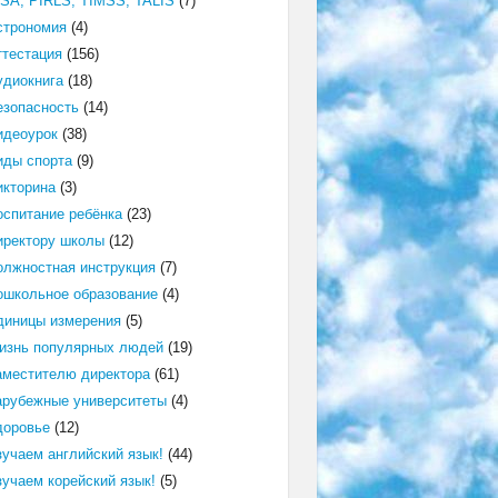
ISA, PIRLS, TIMSS, TALIS
(7)
строномия
(4)
ттестация
(156)
удиокнига
(18)
езопасность
(14)
идеоурок
(38)
иды спорта
(9)
икторина
(3)
оспитание ребёнка
(23)
иректору школы
(12)
олжностная инструкция
(7)
ошкольное образование
(4)
диницы измерения
(5)
изнь популярных людей
(19)
аместителю директора
(61)
арубежные университеты
(4)
доровье
(12)
зучаем английский язык!
(44)
зучаем корейский язык!
(5)