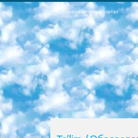
Образовательный портал
РЕСПУБЛИКА УЗБЕКИСТАН МИНИСТРЕРСТВО ДОШКОЛЬНОГО И ШКОЛЬНОГО ОБРАЗОВАНИЯ КОМАНДА в общеобразовательных учреждениях в 2023-2024 учебном году организация и проведение итоговой государственной аттестации обучающихся о Министра дошкольного и школьного образования Республики Узбекистан от 4 марта 2008 года (постановлением Минюста от 20 марта 2008 года № 1778 государственной регистрации) «Итоговое состояние учащихся общего среднего образования на основании положения об утверждении положения об аттестации общего среднего образования выпускной экзамен студентов в образовательных учреждениях в 2023-2024 учебном году В целях организации и прохождения аттестации приказываю: 1. Следующее: перечень предметов, по которым будет проводиться итоговая государственная аттестация и экзамен формы перевода согласно приложению 1; сертификаты международного образца, оценивающие уровень владения иностранными языками перечень согласно приложению 2; 2. Педагогический при специализированных образовательных учреждениях. научно-практический центр квалификации и международной оценки (Д.Давидова) 2024 г. До 25 марта: задания по предметам, по которым будет проводиться итоговая аттестация разработка и утверждение технических условий; итоговая аттестация на основании разработанного предметного задания разработка вопросов по предметам (устно и письменно), экзамен передача; общеобразовательные средние школы и специальные учебные заведения учащиеся выпускных классов школ и интернатов в агентской системе подготовка базы данных экзаменационных материалов и критериев оценки; перевод базы экзаменационных материалов на все языки обучения подать в Республиканский образовательный центр для изготовления; варианты экзаменов на основе разработанных контрольных материалов пусть будут поставлены задачи формирования. 3. Республиканский образовательный центр (Ш.Худайкулов) до 5 апреля 2024 года. до: база данных предоставленных экзаменационных материалов на все языки обучения перевод и экспертиза; для слепых, слабовидящих, глухих, слабослышащих и умственно отсталых детей учащиеся выпускных классов специализированных школ и школ-интернатов база данных экзаменационных материалов на всех преподаваемых языках подготовка критериев оценки; специализированные школы для умственно отсталых детей и технологии для учащихся выпускных классов школ-интернатов разработка соответствующих рекомендаций и критериев проведения ЕГЭ по естествознанию давать задания. 4. Педагогический при специализированных образовательных учреждениях. Научно-практический центр навыков и международной оценки (Д.Давидова), Республи