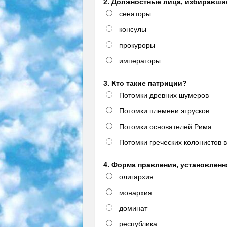
2. Должностные лица, избиравши
сенаторы
консулы
прокуроры
императоры
3. Кто такие патриции?
Потомки древних шумеров
Потомки племени этрусков
Потомки основателей Рима
Потомки греческих колонистов 
4. Форма правления, установлен
олигархия
монархия
доминат
республика