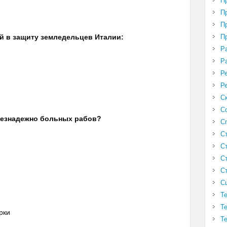
П
П
П
П
й в защиту земледельцев Италии:
Р
Р
Р
Р
С
С
 безнадежно больных рабов?
С
С
С
С
С
С
Т
Т
рки
Т