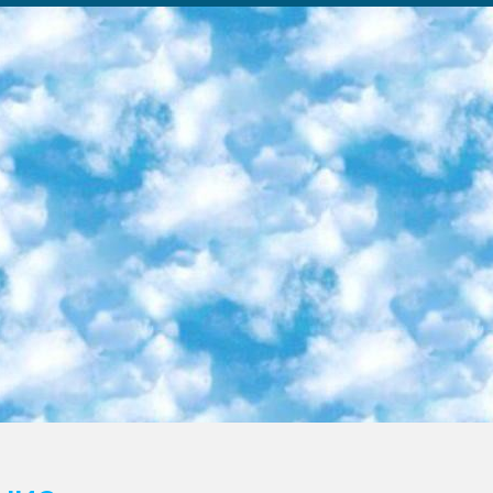
ка образовательный центр (Худайкулов Ш.) итоговый государственный аттестационный экзамен ориентирован на творческое и логическое мышление при подготовке базы материалов учитывать введение заданий. 5. Следует отметить, что: сертификат государственного образца о знании общеобразовательного предмета и как минимум национальный уровень B1 по предметам на иностранных языках, указанным в Приложении 2. или международно признанный сертификат эквивалентного уровня студенты, изучающие определенный предмет, освобождаются от экзамена; по соответствующим предметам запланирована итоговая государственная аттестация за день до дня, путем жеребьевки Рабочей группой (в письменной форме по предметам, проводимым в форме) из числа сформированных вариантов выбрано 2 варианта; 2 выбранных варианта экзамена анонсированы на официальном сайте министерства и все выпускники по всей стране на основе этих вариантов проводит итоговую государственную аттестацию. 6. Государственное образование учащихся средних общеобразовательных учреждений. знания в соответствии с квалификационными требованиями, которые необходимо приобрести на основании стандартов итоговый (выпускной) контроль для 9 и 11 классов в целях тестирования Экзамены (далее – экзамены) состоят из предметов, перечисленных в приложении 1. будет сделано. 7. Экзамены пройдут с 26 мая по 15 июня 2024 г. (кроме науки физического воспитания). 8. Физическая для учащихся 9 классов общесредних образовательных учреждений. Экзамены по предмету «Образование, квалификация медицина» 1-6 мая 2024 года. сотрудники перевести под присмотр (с отклонениями в физическом или умственном развитии) специализированная школа для детей, школы-интернаты и со сколиозом школы-интернаты санаторного типа для больных детей исключены). 9. Он был слепым, слабовидящим и имел нарушения опорно-двигательного аппарата. экзамены в специализированных школах и интернатах для детей должны проводиться исходя из требований, предъявляемых к общеобразовательным учреждениям (физкультура кроме науки). 10. Специализированная школа для глухих и слабослышащих детей. и экзамены в интернатах и быть реализован в виде письменного теста по математике. 11. Специальность для умственно отсталых детей. Для 9 класса Родной язык и литературное письмо Государственный язык (язык обучения – узбекский). для неклассов) написано Математическое письмо Письменная/устная история Узбекистана Физическое воспитание практично Итоговый контроль Для 11 класса Написание родного языка и литературы (эссе) Математическое письмо Узбекский язык (обучение на узбекском языке) не посещающее общее среднее образование для учреждений)/Образовательное учреждение выбор письменный и устный Иностранный язык письменный/устный Письменная/устная история Узбекистана *По выбору студента:  Химия  Физика  Основы государственного права  География 10 бесплатных образовательных ресурсов - Мы составили подборку онлайн-проектов с интерактивными упражнениями, видеолекциями и статьями. Они помогут вам обрести новые и освежить старые знания бесплатно. 1. «ИНТУИТ» Старейшая образовательная площадка Рунета. Здесь вы найдёте сотни текстовых и видеокурсов на десятки различных тем — от программирования до психологии. Многие курсы подготовлены российскими университетами и крупными международными компаниями вроде Intel и Microsoft. Самостоятельное обучение бесплатное, но желающие могут оплатить услуги персональных наставников. 2. «Смартия» знакомит с актуальными профессиями и подсказывает, как им обучаться. Выбрав заинтересовавшую вас специальность — SMM-специалист, фотограф, веб-дизайнер или другую, — увидите список необходимых для неё умений. Чтобы вы могли освоить их самостоятельно, для каждого умения площадка отображает подборку ссылок на учебные материалы. Хотя «Смартия» ориентируется на русскоязычную аудиторию, часть контента всё же доступна только на английском. 3. «Лекторий Физтеха» Проект Московского физико-технического института (Физтеха). С его помощью вы можете смотреть онлайн серии лекций, записанные на видео в этом вузе. В числе доступных предметов — физика, биология, химия, информационные технологии и другие. К некоторым лекциям администрация ресурса прилагает готовые конспекты, которые можно скачивать в PDF-формате. 4. ITMOcourses Онлайн-площадка Санкт-Петербургского национального исследовательского университета информационных технологий, механики и оптики (ИТМО). Ресурс предоставляет свободный доступ к курсам, разработанным в этом вузе. Каталог материалов разбит на четыре категории: «Оптические системы и технологии», «Приборостроение и робототехника», «Информационные технологии» и «Биотехнологии». Курсы состоят из видеолекций, интерактивных демонстраций и заданий. 5. «КиберЛенинка» Электронная научная библиот