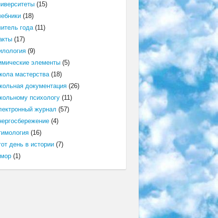
ниверситеты
(15)
чебники
(18)
читель года
(11)
акты
(17)
илология
(9)
имические элементы
(5)
кола мастерства
(18)
кольная документация
(26)
кольному психологу
(11)
лектронный журнал
(57)
нергосбережение
(4)
тимология
(16)
от день в истории
(7)
мор
(1)