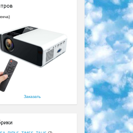
нтров
екча)
Заказать
брики