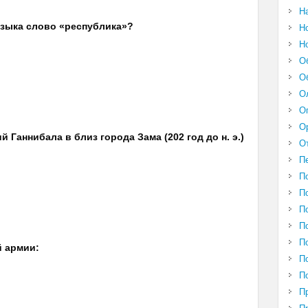
Н
 языка слово «республика»?
Н
Н
О
О
О
О
О
 Ганнибала в близ города Зама (202 год до н. э.)
О
П
П
П
П
П
П
й армии:
П
П
П