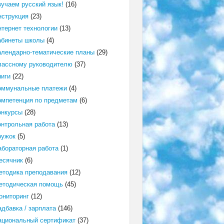
зучаем русский язык!
(16)
нструкция
(23)
нтернет технологии
(13)
абинеты школы
(4)
алендарно-тематические планы
(29)
лассному руководителю
(37)
ниги
(22)
оммунальные платежи
(4)
омпетенция по предметам
(6)
онкурсы
(28)
онтрольная работа
(13)
ружок
(5)
абораторная работа
(1)
есячник
(6)
етодика преподавания
(12)
етодическая помощь
(45)
ониторинг
(12)
адбавка / зарплата
(146)
ациональный сертификат
(37)