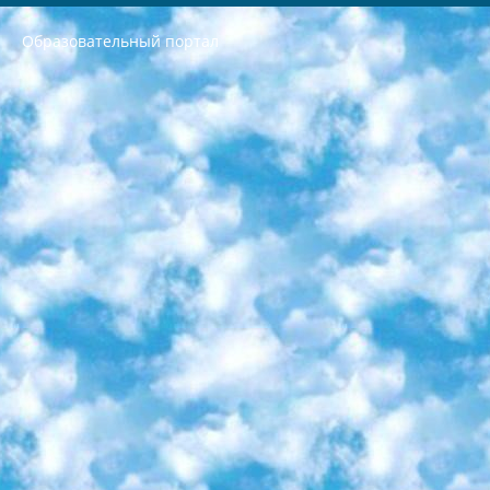
Образовательный портал
РЕСПУБЛИКА УЗБЕКИСТАН МИНИСТРЕРСТВО ДОШКОЛЬНОГО И ШКОЛЬНОГО ОБРАЗОВАНИЯ КОМАНДА в общеобразовательных учреждениях в 2023-2024 учебном году организация и проведение итоговой государственной аттестации обучающихся о Министра дошкольного и школьного образования Республики Узбекистан от 4 марта 2008 года (постановлением Минюста от 20 марта 2008 года № 1778 государственной регистрации) «Итоговое состояние учащихся общего среднего образования на основании положения об утверждении положения об аттестации общего среднего образования выпускной экзамен студентов в образовательных учреждениях в 2023-2024 учебном году В целях организации и прохождения аттестации приказываю: 1. Следующее: перечень предметов, по которым будет проводиться итоговая государственная аттестация и экзамен формы перевода согласно приложению 1; сертификаты международного образца, оценивающие уровень владения иностранными языками перечень согласно приложению 2; 2. Педагогический при специализированных образовательных учреждениях. научно-практический центр квалификации и международной оценки (Д.Давидова) 2024 г. До 25 марта: задания по предметам, по которым будет проводиться итоговая аттестация разработка и утверждение технических условий; итоговая аттестация на основании разработанного предметного задания разработка вопросов по предметам (устно и письменно), экзамен передача; общеобразовательные средние школы и специальные учебные заведения учащиеся выпускных классов школ и интернатов в агентской системе подготовка базы данных экзаменационных материалов и критериев оценки; перевод базы экзаменационных материалов на все языки обучения подать в Республиканский образовательный центр для изготовления; варианты экзаменов на основе разработанных контрольных материалов пусть будут поставлены задачи формирования. 3. Республиканский образовательный центр (Ш.Худайкулов) до 5 апреля 2024 года. до: база данных предоставленных экзаменационных материалов на все языки обучения перевод и экспертиза; для слепых, слабовидящих, глухих, слабослышащих и умственно отсталых детей учащиеся выпускных классов специализированных школ и школ-интернатов база данных экзаменационных материалов на всех преподаваемых языках подготовка критериев оценки; специализированные школы для умственно отсталых детей и технологии для учащихся выпускных классов школ-интернатов разработка соответствующих рекомендаций и критериев проведения ЕГЭ по естествознанию давать задания. 4. Педагогический при специализированных образовательных учреждениях. Научно-практический центр навыков и международной оценки (Д.Давидова), Республика образовательный центр (Худайкулов Ш.) итоговый государственный аттестационный экзамен ориентирован на творческое и логическое мышление при подготовке базы материалов учитывать введение заданий. 5. Следует отметить, что: сертификат государственного образца о знании общеобразовательного предмета и как минимум национальный уровень B1 по предметам на иностранных языках, указанным в Приложении 2. или международно признанный сертификат эквивалентного уровня студенты, изучающие определенный предмет, освобождаются от экзамена; по соответствующим предметам запланирована итоговая государственная аттестация за день до дня, путем жеребьевки Рабочей группой (в письменной форме по предметам, проводимым в форме) из числа сформированных вариантов выбрано 2 варианта; 2 выбранных варианта экзамена анонсированы на официальном сайте министерства и все выпускники по всей стране на основе этих вариантов проводит итоговую государственную аттестацию. 6. Государственное образование учащихся средних общеобразовательных учреждений. знания в соответствии с квалификационными требованиями, которые необходимо приобрести на основании стандартов итоговый (выпускной) контроль для 9 и 11 классов в целях тестирования Экзамены (далее – экзамены) состоят из предметов, перечисленных в приложении 1. будет сделано. 7. Экзамены пройдут с 26 мая по 15 июня 2024 г. (кроме науки физического воспитания). 8. Физическая для учащихся 9 классов общесредних образовательных учреждений. Экзамены по предмету «Образование, квалификация медицина» 1-6 мая 2024 года. сотрудники перевести под присмотр (с отклонениями в физическом или умственном развитии) специализированная школа для детей, школы-интернаты и со сколиозом школы-интернаты санаторного типа для больных детей исключены). 9. Он был слепым, слабовидящим и имел нарушения опорно-двигательного аппарата. экзамены в специализированных школах и интернатах для детей должны проводиться исходя из требований, предъявляемых к общеобразовательным учреждениям (физкультура кроме науки). 10. Специализированная школа для глухих и слабослышащих детей. и экзамены в интернатах и быть реализован в виде письменного теста по математике. 11. Специальность для умственно отсталых детей. Для 9 класса Родной язык и литературное письмо Государственный язык (язык обучения – узбекский). для неклассов) написано Математическое письмо Письменная/устная история Узбекистана Физическое воспитание практично Итоговый контроль Для 11 класса Написание родного языка и литературы (эссе) Математическое письмо Узбекский язык (обучение на узбекском языке) не посещающее общее среднее образование для учреждений)/Образовательное учреждение выбор письменный и устный Иностранный язык письменный/устный Письменная/устная история Узбекистана *По выбору студента:  Химия  Физика  Основы государственного права  География 10 бесплатных образовательных ресурсов - Мы составили подборку онлайн-проектов с интерактивными упражнениями, видеолекциями и статьями. Они помогут вам обрести новые и освежить старые знания бесплатно. 1. «ИНТУИТ» Старейшая образовательная площадка Рунета. Здесь вы найдёте сотни текстовых и видеокурсов на десятки различных тем — от программирования до психологии. Многие курсы подготовлены российскими университетами и крупными международными компаниями вроде Intel и Microsoft. Самостоятельное обучение бесплатное, но желающие могут оплатить услуги персональных наставников. 2. «Смартия» знакомит с актуальными профессиями и подсказывает, как им обучаться. Выбрав заинтересовавшую вас специальность — SMM-специалист, фотограф, веб-дизайнер или другую, — увидите список необходимых для неё умений. Чтобы вы могли освоить их самостоятельно, для каждого умения площадка отображает подборку ссылок на учебные материалы. Хотя «Смартия» ориентируется на русскоязычную аудиторию, часть контента всё же доступна только на английском. 3. «Лекторий Физтеха» Проект Московского физико-технического института (Физтеха). С его помощью вы можете смотреть онлайн серии лекций, записанные на видео в этом вузе. В числе доступных предметов — физика, биология, химия, информационные технологии и другие. К некоторым лекциям администрация ресурса прилагает готовые конспекты, которые можно скачивать в PDF-формате. 4. ITMOcourses Онлайн-площадка Санкт-Петербургского национального исследовательского университета информационных технологий, механики и оптики (ИТМО). Ресурс предоставляет свободный доступ к курсам, разработанным в этом вузе. Каталог материалов разбит на четыре категории: «Оптические системы и технологии», «Приборостроение и робототехника», «Информационные технологии» и «Биотехнологии». Курсы состоят из видеолекций, интерактивных демонстраций и заданий. 5. «КиберЛенинка» Электронная научная библиотека открытого доступа. Каталог площадки регулярно обрастает текстами статей из различных научных изданий. Сгруппированные по журналам и рубрикам публикации можно читать онлайн или скачивать целиком в PDF-формате. Проект нацелен на популяризацию науки за счёт открытого доступа к качественной информации. 6. «ПостНаука» На этом ресурсе публикуют подборки видеолекций, составленные экспертами из разных отраслей и объединённые общими темами. Среди них, к примеру, есть серии «Биоинформатика и геномика», «Культура средневековой Скандинавии» и Cinema Studies о теории кино. Каждая подборка лекций — логически связанная история, рассказанная экспертом от первого лица. Кроме того, на сайте появляются научно-образовательные статьи и тесты на разные темы. 7. «Newочём» Команда проекта «Newочём» отбирает самые интересные тексты из англоязычных СМИ и переводит те из них, за которые голосуют участники сообщества «ВКонтакте». По большей части это научно-популярные статьи. Редакторы придумывают лишь заголовки, в остальном содержание переводов соответствует оригиналам. Полные тексты можно читать прямо в социальной сети. 8. InternetUrok Онлайн-база материалов по основным дисциплинам школьной программы. Информация на сайте структурирована по классам, предметам и темам (урокам). Каждый урок состоит из видеолекций и конспектов. Есть также интерактивные тренажёры и тесты для закрепления пройденного материала. Даже если вы давно окончили школу, возможность повторить программу старших классов всегда может пригодиться. 9. Edutainme Ещё один ресурс об образовании. В отличие от Newtonew, как мне кажется, Edutainme больше ориентируется на представителей индустрии: педагогов, предпринимателей, разработчиков образовательных проектов. Но и любой, кто просто стремится к саморазвитию, найдёт на сайте много полезного и интересного для себя. Например, информацию о новых курсах и образовательных сервисах. 10. Newtonew Онлайн-медиа об образовании и обучении в широком смысле. Авторы Newtonew пишут об инструментах, заведениях, тактиках и стратегиях, которые помогают учить других и получать новые знания самостоятельно. На этой площадке вы найдёте новости, обзоры, аналитические мат