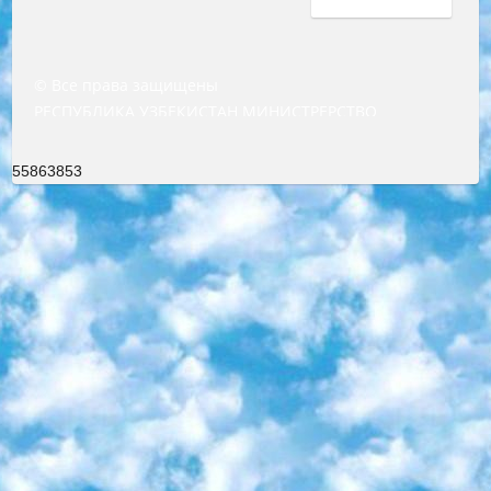
© Все права защищены
РЕСПУБЛИКА УЗБЕКИСТАН МИНИСТРЕРСТВО ДОШКОЛЬНОГО И ШКОЛЬНОГО ОБРАЗОВАНИЯ КОМАНДА в общеобразовательных учреждениях в 2023-2024 учебном году организация и проведение итоговой государственной аттестации обучающихся о Министра дошкольного и школьного образования Республики Узбекистан от 4 марта 2008 года (постановлением Минюста от 20 марта 2008 года № 1778 государственной регистрации) «Итоговое состояние учащихся общего среднего образования на основании положения об утверждении положения об аттестации общего среднего образования выпускной экзамен студентов в образовательных учреждениях в 2023-2024 учебном году В целях организации и прохождения аттестации приказываю: 1. Следующее: перечень предметов, по которым будет проводиться итоговая государственная аттестация и экзамен формы перевода согласно приложению 1; сертификаты международного образца, оценивающие уровень владения иностранными языками перечень согласно приложению 2; 2. Педагогический при специализированных образовательных учреждениях. научно-практический центр квалификации и международной оценки (Д.Давидова) 2024 г. До 25 марта: задания по предметам, по которым будет проводиться итоговая аттестация разработка и утверждение технических условий; итоговая аттестация на основании разработанного предметного задания разработка вопросов по предметам (устно и письменно), экзамен передача; общеобразовательные средние школы и специальные учебные заведения учащиеся выпускных классов школ и интернатов в агентской системе подготовка базы данных экзаменационных материалов и критериев оценки; перевод базы экзаменационных материалов на все языки обучения подать в Республиканский образовательный центр для изготовления; варианты экзаменов на основе разработанных контрольных материалов пусть будут поставлены задачи формирования. 3. Республиканский образовательный центр (Ш.Худайкулов) до 5 апреля 2024 года. до: база данных предоставленных экзаменационных материалов на все языки обучения перевод и экспертиза; для слепых, слабовидящих, глухих, слабослышащих и умственно отсталых детей учащиеся выпускных классов специализированных школ и школ-интернатов база данных экзаменационных материалов на всех преподаваемых языках подготовка критериев оценки; специализированные школы для умственно отсталых детей и технологии для учащихся выпускных классов школ-интернатов разработка соответствующих рекомендаций и критериев проведения ЕГЭ по естествознанию давать задания. 4. Педагогический при специализированных образовательных учреждениях. Научно-практический центр навыков и международной оценки (Д.Давидова), Республика образовательный центр (Худайкулов Ш.) итоговый государственный аттестационный экзамен ориентирован на творческое и логическое мышление при подготовке базы материалов учитывать введение заданий. 5. Следует отметить, что: сертификат государственного образца о знании общеобразовательного предмета и как минимум национальный уровень B1 по предметам на иностранных языках, указанным в Приложении 2. или международно признанный сертификат эквивалентного уровня студенты, изучающие определенный предмет, освобождаются от экзамена; по соответствующим предметам запланирована итоговая государственная аттестация за день до дня, путем жеребьевки Рабочей группой (в письменной форме по предметам, проводимым в форме) из числа сформированных вариантов выбрано 2 варианта; 2 выбранных варианта экзамена анонсированы на официальном сайте министерства и все выпускники по всей стране на основе этих вариантов проводит итоговую государственную аттестацию. 6. Государственное образование учащихся средних общеобразовательных учреждений. знания в соответствии с квалификационными требованиями, которые необходимо приобрести на основании стандартов итоговый (выпускной) контроль для 9 и 11 классов в целях тестирования Экзамены (далее – экзамены) состоят из предметов, перечисленных в приложении 1. будет сделано. 7. Экзамены пройдут с 26 мая по 15 июня 2024 г. (кроме науки физического воспитания). 8. Физическая для учащихся 9 классов общесредних образовательных учреждений. Экзамены по предмету «Образование, квалификация медицина» 1-6 мая 2024 года. сотрудники перевести под присмотр (с отклонениями в физическом или умственном развитии) специализированная школа для детей, школы-интернаты и со сколиозом школы-интернаты санаторного типа для больных детей исключены). 9. Он был слепым, слабовидящим и имел нарушения опорно-двигательного аппарата. экзамены в специализированных школах и интернатах для детей должны проводиться исходя из требований, предъявляемых к общеобразовательным учреждениям (физкультура кроме науки). 10. Специализированная школа для глухих и слабослышащих детей. и экзамены в интернатах и быть реализован в виде письменного теста по математике. 11. Специальность для умственно отсталых детей. Для 9 класса Родной язык и литературное письмо Государственный язык (язык обучения – узбекский). для неклассов) написано Математическое письмо Письменная/устная история Узбекистана Физическое воспитание практично Итоговый контроль Для 11 класса Написание родного языка и литературы (эссе) Математическое письмо Узбекский язык (обучение на узбекском языке) не посещающее общее среднее образование для учреждений)/Образовательное учреждение выбор письменный и устный Иностранный язык письменный/устный Письменная/устная история Узбекистана *По выбору студента:  Химия  Физика  Основы государственного права  География 10 бесплатных образовательных ресурсов - Мы составили подборку онлайн-проектов с интерактивными упражнениями, видеолекциями и статьями. Они помогут вам обрести новые и освежить старые знания бесплатно. 1. «ИНТУИТ» Старейшая образовательная площадка Рунета. Здесь вы найдёте сотни текстовых и видеокурсов на десятки различных тем — от программирования до психологии. Многие курсы подготовлены российскими университетами и крупными международными компаниями вроде Intel и Microsoft. Самостоятельное обучение бесплатное, но желающие могут оплатить услуги персональных наставников. 2. «Смартия» знакомит с актуальными профессиями и подсказывает, как им обучаться. Выбрав заинтересовавшую вас специальность — SMM-специалист, фотограф, веб-дизайнер или другую, — увидите список необходимых для неё умений. Чтобы вы могли освоить их самостоятельно, для каждого умения площадка отображает подборку ссылок на учебные материалы. Хотя «Смартия» ориентируется на русскоязычную аудиторию, часть контента всё же доступна только на английском. 3. «Лекторий Физтеха» Проект Московского физико-технического института (Физтеха). С его помощью вы можете смотреть онлайн серии лекций, записанные на видео в этом вузе. В числе доступных предметов — физика, биология, химия, информационные технологии и другие. К некоторым лекциям администрация ресурса прилагает готовые конспекты, которые можно скачивать в PDF-формате. 4. ITMOcourses Онлайн-площадка Санкт-Петербургского национального исследовательского университета информационных технологий, механики и оптики (ИТМО). Ресурс предоставляет свободный доступ к курсам, разработанным в этом вузе. Каталог материалов разбит на четыре категории: «Оптические системы и технологии», «Приборостроение и робототехника», «Информационные технологии» и «Биотехнологии». Курсы состоят из видеолекций, интерактивных демонстраций и заданий. 5. «КиберЛенинка» Электронная научная библиотека открытого доступа. Каталог площадки регулярно обрастает текстами статей из различных научных изданий. Сгруппированные по журналам и рубрикам публикации можно читать онлайн или скачивать целиком в PDF-формате. Проект нацелен на популяризацию науки за счёт открытого доступа к качественной информации. 6. «ПостНаука» На этом ресурсе публикуют подборки видеолекций, составленные экспертами из разных отраслей и объединённые общими темами. Среди них, к примеру, есть серии «Биоинформатика и геномика», «Культура средневековой Скандинавии» и Cinema Studies о теории кино. Каждая подборка лекций — логически связанная история, рассказанная экспертом от первого лица. Кроме того, на сайте появляются научно-образовательные статьи и тесты на разные темы. 7. «Newочём» Команда проекта «Newочём» отбирает самые интересные тексты из англоязычных СМИ и переводит те из них, за которые голосуют участники сообщества «ВКонтакте». По большей части это научно-популярные статьи. Редакторы придумывают лишь заголовки, в остальном содержание переводов соответствует оригиналам. Полные тексты можно читать прямо в социальной сети. 8. InternetUrok Онлайн-база материалов по основным дисциплинам школьной программы. Информация на сайте структурирована по классам, предметам и темам (урокам). Каждый урок состоит из видеолекций и конспектов. Есть также интерактивные тренажёры и тесты для закрепления пройденного материала. Даже если вы давно окончили школу, возможность повторить программу старших классов всегда может пригодиться. 9. Edutainme Ещё один ресурс об образовании. В отличие от Newtonew, как мне кажется, Edutainme больше ориентируется на представителей индустрии: педагогов, предпринимателей, разработчиков образовательных проектов. Но и любой, кто просто стремится к саморазвитию, найдёт на сайте много полезного и интересного для себя. Например, информацию о новых курсах и образовательных сервисах. 10. Newtonew Онлайн-медиа об образовании и обучении в широком смысле. Авторы Newtonew пишут об инструментах, заведениях, тактиках и стратегиях, которые помогают учить других и получать новые знания самостоятельно. На этой площадке вы найдёте новости, обзоры, аналитические мате
55863853