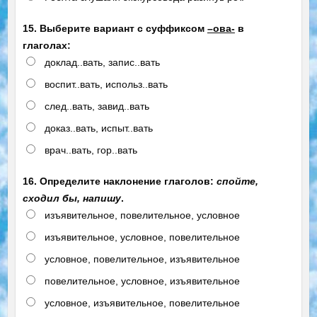
15. Выберите вариант с суффиксом
–ова-
в
глаголах:
доклад..вать, запис..вать
воспит..вать, использ..вать
след..вать, завид..вать
доказ..вать, испыт..вать
врач..вать, гор..вать
16. Определите наклонение глаголов:
спойте,
сходил бы, напишу
.
изъявительное, повелительное, условное
изъявительное, условное, повелительное
условное, повелительное, изъявительное
повелительное, условное, изъявительное
условное, изъявительное, повелительное