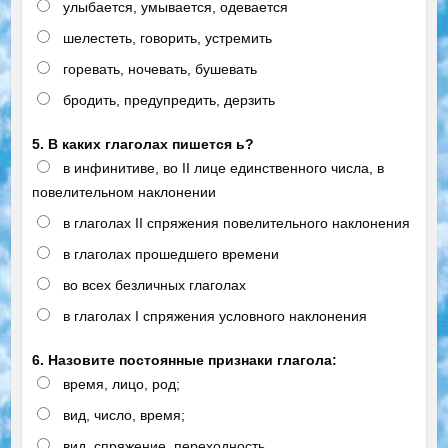
улыбается, умывается, одевается
шелестеть, говорить, устремить
горевать, ночевать, бушевать
бродить, предупредить, дерзить
5. В каких глаголах пишется ь?
в инфинитиве, во II лице единственного числа, в
повелительном наклонении
в глаголах II спряжения повелительного наклонения
в глаголах прошедшего времени
во всех безличных глаголах
в глаголах I спряжения условного наклонения
6. Назовите постоянные признаки глагола:
время, лицо, род;
вид, число, время;
вид, спряжение, переходность