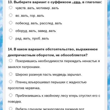
13. Выберите вариант с суффиксом
–ева-
в глаголах:
чувств..вать, мотивир..вать
во..вать, гор..вать
побесед..вать, расслед..вать
оборуд..вать, завид..вать
рад..вать, проб..вать
14. В каком варианте обстоятельство, выраженное
деепричастным оборотом, не обособляется?
Покорившись необходимости переждать ненастье я
занялся патронами.
Широко разинув пасть медведь зарычал.
Птенец взъерошивал перышки с жадностью
проглотив червячка.
Приблизившись к хвойному лесу егерь спустил его с
поводка.
Ребята слушали экскурсовода разинув рот.