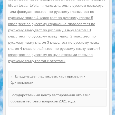
tilidan testlar to’plami
,
глагол
,
глаголы в русском языке
,
рус
тили фанидан тест
,
тест по русскому глагол
,
тест по
русскому глагол 4 класс
,
тест по русскому глагол 5
класс
,
тест по русскому спряжение глаголов
,
тест по
русскому языку
,
тест по русскому языку глагол 10
класс
,
тест по русскому языку глагол 2 класс
,
тест по
русскому языку глагол 3 класс
,
тест по русскому языку
глагол 4 класс онлайн
,
тест по русскому языку глагол 6
класс
,
тест по русскому языку с ответами
,
тесты по
русскому языку глагол с ответами
←
Владельцев пластиковых карт призвали к
бдительности
Государственный центр тестирования объявил
образцы тестовых вопросов 2021 года
→