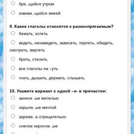
бре..щийся утром
извива..щийся змеей
9. Какие глаголы относятся к разноспрягаемым?
бежать, хотеть
видеть, ненавидеть, зависеть, терпеть, обидеть,
смотреть, вертеть
брить, стелить
все глаголы на –уть
гнать, дышать, держать, слышать
10. Укажите вариант с одной –н- в причастии:
занесе..ые метелью
окрыле..ые мечтой
заряже..а отрицательно
снегом окропле..ые