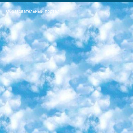
Образовательный портал
РЕСПУБЛИКА УЗБЕКИСТАН МИНИСТРЕРСТВО ДОШКОЛЬНОГО И ШКОЛЬНОГО ОБРАЗОВАНИЯ КОМАНДА в общеобразовательных учреждениях в 2023-2024 учебном году организация и проведение итоговой государственной аттестации обучающихся о Министра дошкольного и школьного образования Республики Узбекистан от 4 марта 2008 года (постановлением Минюста от 20 марта 2008 года № 1778 государственной регистрации) «Итоговое состояние учащихся общего среднего образования на основании положения об утверждении положения об аттестации общего среднего образования выпускной экзамен студентов в образовательных учреждениях в 2023-2024 учебном году В целях организации и прохождения аттестации приказываю: 1. Следующее: перечень предметов, по которым будет проводиться итоговая государственная аттестация и экзамен формы перевода согласно приложению 1; сертификаты международного образца, оценивающие уровень владения иностранными языками перечень согласно приложению 2; 2. Педагогический при специализированных образовательных учреждениях. научно-практический центр квалификации и международной оценки (Д.Давидова) 2024 г. До 25 марта: задания по предметам, по которым будет проводиться итоговая аттестация разработка и утверждение технических условий; итоговая аттестация на основании разработанного предметного задания разработка вопросов по предметам (устно и письменно), экзамен передача; общеобразовательные средние школы и специальные учебные заведения учащиеся выпускных классов школ и интернатов в агентской системе подготовка базы данных экзаменационных материалов и критериев оценки; перевод базы экзаменационных материалов на все языки обучения подать в Республиканский образовательный центр для изготовления; варианты экзаменов на основе разработанных контрольных материалов пусть будут поставлены задачи формирования. 3. Республиканский образовательный центр (Ш.Худайкулов) до 5 апреля 2024 года. до: база данных предоставленных экзаменационных материалов на все языки обучения перевод и экспертиза; для слепых, слабовидящих, глухих, слабослышащих и умственно отсталых детей учащиеся выпускных классов специализированных школ и школ-интернатов база данных экзаменационных материалов на всех преподаваемых языках подготовка критериев оценки; специализированные школы для умственно отсталых детей и технологии для учащихся выпускных классов школ-интернатов разработка соответствующих рекомендаций и критериев проведения ЕГЭ по естествознанию давать задания. 4. Педагогический при специализированных образовательных учреждениях. Научно-практический центр навыков и международной оценки (Д.Давидова), Республика образовательный центр (Худайкулов Ш.) итоговый государственный аттестационный экзамен ориентирован на творческое и логическое мышление при подготовке базы материалов учитывать введение заданий. 5. Следует отметить, что: сертификат государственного образца о знании общеобразовательного предмета и как минимум национальный уровень B1 по предметам на иностранных языках, указанным в Приложении 2. или международно признанный сертификат эквивалентного уровня студенты, изучающие определенный предмет, освобождаются от экзамена; по соответствующим предметам запланирована итоговая государственная аттестация за день до дня, путем жеребьевки Рабочей группой (в письменной форме по предметам, проводимым в форме) из числа сформированных вариантов выбрано 2 варианта; 2 выбранных варианта экзамена анонсированы на официальном сайте министерства и все выпускники по всей стране на основе этих вариантов проводит итоговую государственную аттестацию. 6. Государственное образование учащихся средних общеобразовательных учреждений. знания в соответствии с квалификационными требованиями, которые необходимо приобрести на основании стандартов итоговый (выпускной) контроль для 9 и 11 классов в целях тестирования Экзамены (далее – экзамены) состоят из предметов, перечисленных в приложении 1. будет сделано. 7. Экзамены пройдут с 26 мая по 15 июня 2024 г. (кроме науки физического воспитания). 8. Физическая для учащихся 9 классов общесредних образовательных учреждений. Экзамены по предмету «Образование, квалификация медицина» 1-6 мая 2024 года. сотрудники перевести под присмотр (с отклонениями в физическом или умственном развитии) специализированная школа для детей, школы-интернаты и со сколиозом школы-интернаты санаторного типа для больных детей исключены). 9. Он был слепым, слабовидящим и имел нарушения опорно-двигательного аппарата. экзамены в специализированных школах и интернатах для детей должны проводиться исходя из требований, предъявляемых к общеобразовательным учреждениям (физкультура кроме науки). 10. Специализированная школа для глухих и слабослышащих детей. и экзамены в интернатах и быть реализован в виде письменного теста по математике. 11. Специальность для умственно отсталых детей. Для 9 класса Родной язык и литературное письмо Государственный язык (язык обучения – узбекский). для неклассов) написано Математическое письмо Письменная/устная история Узбекистана Физическое воспитание практично Итоговый контроль Для 11 класса Написание родного языка и литературы (эссе) Математическое письмо Узбекский язык (обучение на узбекском языке) не посещающее общее среднее образование для учреждений)/Образовательное учреждение выбор письменный и устный Иностранный язык письменный/устный Письменная/устная история Узбекистана *По выбору студента:  Химия  Физика  Основы государственного права  География 10 бесплатных образовательных ресурсов - Мы составили подборку онлайн-проектов с интерактивными упражнениями, видеолекциями и статьями. Они помогут вам обрести новые и освежить старые знания бесплатно. 1. «ИНТУИТ» Старейшая образовательная площадка Рунета. Здесь вы найдёте сотни текстовых и видеокурсов на десятки различных тем — от программирования до психологии. Многие курсы подготовлены российскими университетами и крупными международными компаниями вроде Intel и Microsoft. Самостоятельное обучение бесплатное, но желающие могут оплатить услуги персональных наставников. 2. «Смартия» знакомит с актуальными профессиями и подсказывает, как им обучаться. Выбрав заинтересовавшую вас специальность — SMM-специалист, фотограф, веб-дизайнер или другую, — увидите список необходимых для неё умений. Чтобы вы могли освоить их самостоятельно, для каждого умения площадка отображает подборку ссылок на учебные материалы. Хотя «Смартия» ориентируется на русскоязычную аудиторию, часть контента всё же доступна только на английском. 3. «Лекторий Физтеха» Проект Московского физико-технического института (Физтеха). С его помощью вы можете смотреть онлайн серии лекций, записанные на видео в этом вузе. В числе доступных предметов — физика, биология, химия, информационные технологии и другие. К некоторым лекциям администрация ресурса прилагает готовые конспекты, которые можно скачивать в PDF-формате. 4. ITMOcourses Онлайн-площадка Санкт-Петербургского национального исследовательского университета информационных технологий, механики и оптики (ИТМО). Ресурс предоставляет свободный доступ к курсам, разработанным в этом вузе. Каталог материалов разбит на четыре категории: «Оптические системы и технологии», «Приборостроение и робототехника», «Информационные технологии» и «Биотехнологии». Курсы состоят из видеолекций, интерактивных демонстраций и заданий. 5. «КиберЛенинка» Электронная научная библиотека открытого доступа. Каталог площадки регулярно обрастает текстами статей из различных научных изданий. Сгруппированные по журналам и рубрикам публикации можно читать онлайн или скачивать целиком в PDF-формате. Проект нацелен на популяризацию науки за счёт открытого доступа к качественной информации. 6. «ПостНаука» На этом ресурсе публикуют подборки видеолекций, составленные экспертами из разных отраслей и объединённые общими темами. Среди них, к примеру, есть серии «Биоинформатика и геномика», «Культура средневековой Скандинавии» и Cinema Studies о теории кино. Каждая подборка лекций — логически связанная история, рассказанная экспертом от первого лица. Кроме того, на сайте появляются научно-образовательные статьи и тесты на разные темы. 7. «Newочём» Команда проекта «Newочём» отбирает самые интересные тексты из англоязычных СМИ и переводит те из них, за которые голосуют участники сообщества «ВКонтакте». По большей части это научно-популярные статьи. Редакторы придумывают лишь заголовки, в остальном содержание переводов соответствует оригиналам. Полные тексты можно читать прямо в социальной сети. 8. InternetUrok Онлайн-база материалов по основным дисциплинам школьной программы. Информация на сайте структурирована по классам, предметам и темам (урокам). Каждый урок состоит из видеолекций и конспектов. Есть также интерактивные тренажёры и тесты для закрепления пройденного материала. Даже если вы давно окончили школу, возможность повторить программу старших классов всегда может пригодиться. 9. Edutainme Ещё один ресурс об образовании. В отличие от Newtonew, как мне кажется, Edutainme больше ориентируется на представителей индустрии: педагогов, предпринимателей, разработчиков образовательных проектов. Но и любой, кто просто стремится к саморазвитию, найдёт на сайте много полезного и интересного для себя. Например, информацию о новых курсах и образовательных сервисах. 10. Newtonew Онлайн-медиа об образовании и обучении в широком смысле. Авторы Newtonew пишут об инструментах, заведениях, тактиках и стратегиях, которые помогают учить других и получать новые знания самостоятельно. На этой площадке вы найдёте новости, обзоры, аналитические мат