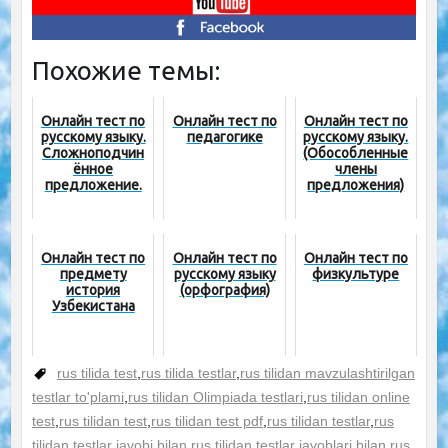
Похожие темы:
Онлайн тест по
Онлайн тест по
Онлайн тест по
русскому языку.
педагогике
русскому языку.
Сложноподчин
(Обособленные
ённое
члены
предложение.
предложения)
Онлайн тест по
Онлайн тест по
Онлайн тест по
предмету
русскому языку
физкультуре
история
(орфография)
Узбекистана
rus tilida test
,
rus tilida testlar
,
rus tilidan mavzulashtirilgan
testlar to'plami
,
rus tilidan Olimpiada testlari
,
rus tilidan online
test
,
rus tilidan test
,
rus tilidan test pdf
,
rus tilidan testlar
,
rus
tilidan testlar javobi bilan
,
rus tilidan testlar javoblari bilan
,
rus