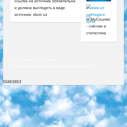
ссылка на источник обязательна
и должна выглядеть в виде
источник: idum.uz
© Все права защищены
РЕСПУБЛИКА УЗБЕКИСТАН МИНИСТРЕРСТВО ДОШКОЛЬНОГО И ШКОЛЬНОГО ОБРАЗОВАНИЯ КОМАНДА в общеобразовательных учреждениях в 2023-2024 учебном году организация и проведение итоговой государственной аттестации обучающихся о Министра дошкольного и школьного образования Республики Узбекистан от 4 марта 2008 года (постановлением Минюста от 20 марта 2008 года № 1778 государственной регистрации) «Итоговое состояние учащихся общего среднего образования на основании положения об утверждении положения об аттестации общего среднего образования выпускной экзамен студентов в образовательных учреждениях в 2023-2024 учебном году В целях организации и прохождения аттестации приказываю: 1. Следующее: перечень предметов, по которым будет проводиться итоговая государственная аттестация и экзамен формы перевода согласно приложению 1; сертификаты международного образца, оценивающие уровень владения иностранными языками перечень согласно приложению 2; 2. Педагогический при специализированных образовательных учреждениях. научно-практический центр квалификации и международной оценки (Д.Давидова) 2024 г. До 25 марта: задания по предметам, по которым будет проводиться итоговая аттестация разработка и утверждение технических условий; итоговая аттестация на основании разработанного предметного задания разработка вопросов по предметам (устно и письменно), экзамен передача; общеобразовательные средние школы и специальные учебные заведения учащиеся выпускных классов школ и интернатов в агентской системе подготовка базы данных экзаменационных материалов и критериев оценки; перевод базы экзаменационных материалов на все языки обучения подать в Республиканский образовательный центр для изготовления; варианты экзаменов на основе разработанных контрольных материалов пусть будут поставлены задачи формирования. 3. Республиканский образовательный центр (Ш.Худайкулов) до 5 апреля 2024 года. до: база данных предоставленных экзаменационных материалов на все языки обучения перевод и экспертиза; для слепых, слабовидящих, глухих, слабослышащих и умственно отсталых детей учащиеся выпускных классов специализированных школ и школ-интернатов база данных экзаменационных материалов на всех преподаваемых языках подготовка критериев оценки; специализированные школы для умственно отсталых детей и технологии для учащихся выпускных классов школ-интернатов разработка соответствующих рекомендаций и критериев проведения ЕГЭ по естествознанию давать задания. 4. Педагогический при специализированных образовательных учреждениях. Научно-практический центр навыков и международной оценки (Д.Давидова), Республика образовательный центр (Худайкулов Ш.) итоговый государственный аттестационный экзамен ориентирован на творческое и логическое мышление при подготовке базы материалов учитывать введение заданий. 5. Следует отметить, что: сертификат государственного образца о знании общеобразовательного предмета и как минимум национальный уровень B1 по предметам на иностранных языках, указанным в Приложении 2. или международно признанный сертификат эквивалентного уровня студенты, изучающие определенный предмет, освобождаются от экзамена; по соответствующим предметам запланирована итоговая государственная аттестация за день до дня, путем жеребьевки Рабочей группой (в письменной форме по предметам, проводимым в форме) из числа сформированных вариантов выбрано 2 варианта; 2 выбранных варианта экзамена анонсированы на официальном сайте министерства и все выпускники по всей стране на основе этих вариантов проводит итоговую государственную аттестацию. 6. Государственное образование учащихся средних общеобразовательных учреждений. знания в соответствии с квалификационными требованиями, которые необходимо приобрести на основании стандартов итоговый (выпускной) контроль для 9 и 11 классов в целях тестирования Экзамены (далее – экзамены) состоят из предметов, перечисленных в приложении 1. будет сделано. 7. Экзамены пройдут с 26 мая по 15 июня 2024 г. (кроме науки физического воспитания). 8. Физическая для учащихся 9 классов общесредних образовательных учреждений. Экзамены по предмету «Образование, квалификация медицина» 1-6 мая 2024 года. сотрудники перевести под присмотр (с отклонениями в физическом или умственном развитии) специализированная школа для детей, школы-интернаты и со сколиозом школы-интернаты санаторного типа для больных детей исключены). 9. Он был слепым, слабовидящим и имел нарушения опорно-двигательного аппарата. экзамены в специализированных школах и интернатах для детей должны проводиться исходя из требований, предъявляемых к общеобразовательным учреждениям (физкультура кроме науки). 10. Специализированная школа для глухих и слабослышащих детей. и экзамены в интернатах и быть реализован в виде письменного теста по математике. 11. Специальность для умственно отсталых детей. Для 9 класса Родной язык и литературное письмо Государственный язык (язык обучения – узбекский). для неклассов) написано Математическое письмо Письменная/устная история Узбекистана Физическое воспитание практично Итоговый контроль Для 11 класса Написание родного языка и литературы (эссе) Математическое письмо Узбекский язык (обучение на узбекском языке) не посещающее общее среднее образование для учреждений)/Образовательное учреждение выбор письменный и устный Иностранный язык письменный/устный Письменная/устная история Узбекистана *По выбору студента:  Химия  Физика  Основы государственного права  География 10 бесплатных образовательных ресурсов - Мы составили подборку онлайн-проектов с интерактивными упражнениями, видеолекциями и статьями. Они помогут вам обрести новые и освежить старые знания бесплатно. 1. «ИНТУИТ» Старейшая образовательная площадка Рунета. Здесь вы найдёте сотни текстовых и видеокурсов на десятки различных тем — от программирования до психологии. Многие курсы подготовлены российскими университетами и крупными международными компаниями вроде Intel и Microsoft. Самостоятельное обучение бесплатное, но желающие могут оплатить услуги персональных наставников. 2. «Смартия» знакомит с актуальными профессиями и подсказывает, как им обучаться. Выбрав заинтересовавшую вас специальность — SMM-специалист, фотограф, веб-дизайнер или другую, — увидите список необходимых для неё умений. Чтобы вы могли освоить их самостоятельно, для каждого умения площадка отображает подборку ссылок на учебные материалы. Хотя «Смартия» ориентируется на русскоязычную аудиторию, часть контента всё же доступна только на английском. 3. «Лекторий Физтеха» Проект Московского физико-технического института (Физтеха). С его помощью вы можете смотреть онлайн серии лекций, записанные на видео в этом вузе. В числе доступных предметов — физика, биология, химия, информационные технологии и другие. К некоторым лекциям администрация ресурса прилагает готовые конспекты, которые можно скачивать в PDF-формате. 4. ITMOcourses Онлайн-площадка Санкт-Петербургского национального исследовательского университета информационных технологий, механики и оптики (ИТМО). Ресурс предоставляет свободный доступ к курсам, разработанным в этом вузе. Каталог материалов разбит на четыре категории: «Оптические системы и технологии», «Приборостроение и робототехника», «Информационные технологии» и «Биотехнологии». Курсы состоят из видеолекций, интерактивных демонстраций и заданий. 5. «КиберЛенинка» Электронная научная библиотека открытого доступа. Каталог площадки регулярно обрастает текстами статей из различных научных изданий. Сгруппированные по журналам и рубрикам публикации можно читать онлайн или скачивать целиком в PDF-формате. Проект нацелен на популяризацию науки за счёт открытого доступа к качественной информации. 6. «ПостНаука» На этом ресурсе публикуют подборки видеолекций, составленные экспертами из разных отраслей и объединённые общими темами. Среди них, к примеру, есть серии «Биоинформатика и геномика», «Культура средневековой Скандинавии» и Cinema Studies о теории кино. Каждая подборка лекций — логически связанная история, рассказанная экспертом от первого лица. Кроме того, на сайте появляются научно-образовательные статьи и тесты на разные темы. 7. «Newочём» Команда проекта «Newочём» отбирает самые интересные тексты из англоязычных СМИ и переводит те из них, за которые голосуют участники сообщества «ВКонтакте». По большей части это научно-популярные статьи. Редакторы придумывают лишь заголовки, в остальном содержание переводов соответствует оригиналам. Полные тексты можно читать прямо в социальной сети. 8. InternetUrok Онлайн-база материалов по основным дисциплинам школьной программы. Информация на сайте структурирована по классам, предметам и темам (урокам). Каждый урок состоит из видеолекций и конспектов. Есть также интерактивные тренажёры и тесты для закрепления пройденного материала. Даже если вы давно окончили школу, возможность повторить программу старших классов всегда может пригодиться. 9. Edutainme Ещё один ресурс об образовании. В отличие от Newtonew, как мне кажется, Edutainme больше ориентируется на представителей индустрии: педагогов, предпринимателей, разработчиков образовательных проектов. Но и любой, кто просто стремится к саморазвитию, найдёт на сайте много полезного и интересного для себя. Например, информацию о новых курсах и образовательных сервисах. 10. Newtonew Онлайн-медиа об образовании и обучении в широком смысле. Авторы Newtonew пишут об инструментах, заведениях, тактиках и стратегиях, которые помогают учить других и получать новые знания самостоятельно. На этой площадке вы найдёте новости, обзоры, аналитические мате
55863853