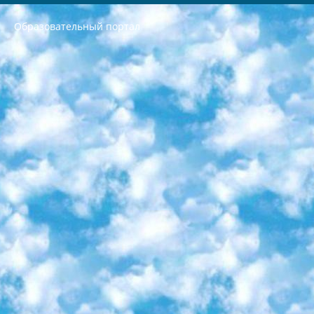
Образовательный портал
РЕСПУБЛИКА УЗБЕКИСТАН МИНИСТРЕРСТВО ДОШКОЛЬНОГО И ШКОЛЬНОГО ОБРАЗОВАНИЯ КОМАНДА в общеобразовательных учреждениях в 2023-2024 учебном году организация и проведение итоговой государственной аттестации обучающихся о Министра дошкольного и школьного образования Республики Узбекистан от 4 марта 2008 года (постановлением Минюста от 20 марта 2008 года № 1778 государственной регистрации) «Итоговое состояние учащихся общего среднего образования на основании положения об утверждении положения об аттестации общего среднего образования выпускной экзамен студентов в образовательных учреждениях в 2023-2024 учебном году В целях организации и прохождения аттестации приказываю: 1. Следующее: перечень предметов, по которым будет проводиться итоговая государственная аттестация и экзамен формы перевода согласно приложению 1; сертификаты международного образца, оценивающие уровень владения иностранными языками перечень согласно приложению 2; 2. Педагогический при специализированных образовательных учреждениях. научно-практический центр квалификации и международной оценки (Д.Давидова) 2024 г. До 25 марта: задания по предметам, по которым будет проводиться итоговая аттестация разработка и утверждение технических условий; итоговая аттестация на основании разработанного предметного задания разработка вопросов по предметам (устно и письменно), экзамен передача; общеобразовательные средние школы и специальные учебные заведения учащиеся выпускных классов школ и интернатов в агентской системе подготовка базы данных экзаменационных материалов и критериев оценки; перевод базы экзаменационных материалов на все языки обучения подать в Республиканский образовательный центр для изготовления; варианты экзаменов на основе разработанных контрольных материалов пусть будут поставлены задачи формирования. 3. Республиканский образовательный центр (Ш.Худайкулов) до 5 апреля 2024 года. до: база данных предоставленных экзаменационных материалов на все языки обучения перевод и экспертиза; для слепых, слабовидящих, глухих, слабослышащих и умственно отсталых детей учащиеся выпускных классов специализированных школ и школ-интернатов база данных экзаменационных материалов на всех преподаваемых языках подготовка критериев оценки; специализированные школы для умственно отсталых детей и технологии для учащихся выпускных классов школ-интернатов разработка соответствующих рекомендаций и критериев проведения ЕГЭ по естествознанию давать задания. 4. Педагогический при специализированных образовательных учреждениях. Научно-практический центр навыков и международной оценки (Д.Давидова), Республика образовательный центр (Худайкулов Ш.) итоговый государственный аттестационный экзамен ориентирован на творческое и логическое мышление при подготовке базы материалов учитывать введение заданий. 5. Следует отметить, что: сертификат государственного образца о знании общеобразовательного предмета и как минимум национальный уровень B1 по предметам на иностранных языках, указанным в Приложении 2. или международно признанный сертификат эквивалентного уровня студенты, изучающие определенный предмет, освобождаются от экзамена; по соответствующим предметам запланирована итоговая государственная аттестация за день до дня, путем жеребьевки Рабочей группой (в письменной форме по предметам, проводимым в форме) из числа сформированных вариантов выбрано 2 варианта; 2 выбранных варианта экзамена анонсированы на официальном сайте министерства и все выпускники по всей стране на основе этих вариантов проводит итоговую государственную аттестацию. 6. Государственное образование учащихся средних общеобразовательных учреждений. знания в соответствии с квалификационными требованиями, которые необходимо приобрести на основании стандартов итоговый (выпускной) контроль для 9 и 11 классов в целях тестирования Экзамены (далее – экзамены) состоят из предметов, перечисленных в приложении 1. будет сделано. 7. Экзамены пройдут с 26 мая по 15 июня 2024 г. (кроме науки физического воспитания). 8. Физическая для учащихся 9 классов общесредних образовательных учреждений. Экзамены по предмету «Образование, квалификация медицина» 1-6 мая 2024 года. сотрудники перевести под присмотр (с отклонениями в физическом или умственном развитии) специализированная школа для детей, школы-интернаты и со сколиозом школы-интернаты санаторного типа для больных детей исключены). 9. Он был слепым, слабовидящим и имел нарушения опорно-двигательного аппарата. экзамены в специализированных школах и интернатах для детей должны проводиться исходя из требований, предъявляемых к общеобразовательным учреждениям (физкультура кроме науки). 10. Специализированная школа для глухих и слабослышащих детей. и экзамены в интернатах и быть реализован в виде письменного теста по математике. 11. Специальность для умственно отсталых детей. Для 9 класса Родной язык и литературное письмо Государственный язык (язык обучения – узбекский). для неклассов) написано Математическое письмо Письменная/устная история Узбекистана Физическое воспитание практично Итоговый контроль Для 11 класса Написание родного языка и литературы (эссе) Математическое письмо Узбекский язык (обучение на узбекском языке) не посещающее общее среднее образование для учреждений)/Образовательное учреждение выбор письменный и устный Иностранный язык письменный/устный Письменная/устная история Узбекистана *По выбору студента:  Химия  Физика  Основы государственного права  География 10 бесплатных образовательных ресурсов - Мы составили подборку онлайн-проектов с интерактивными упражнениями, видеолекциями и статьями. Они помогут вам обрести новые и освежить старые знания бесплатно. 1. «ИНТУИТ» Старейшая образовательная площадка Рунета. Здесь вы найдёте сотни текстовых и видеокурсов на десятки различных тем — от программирования до психологии. Многие курсы подготовлены российскими университетами и крупными международными компаниями вроде Intel и Microsoft. Самостоятельное обучение бесплатное, но желающие могут оплатить услуги персональных наставников. 2. «Смартия» знакомит с актуальными профессиями и подсказывает, как им обучаться. Выбрав заинтересовавшую вас специальность — SMM-специалист, фотограф, веб-дизайнер или другую, — увидите список необходимых для неё умений. Чтобы вы могли освоить их самостоятельно, для каждого умения площадка отображает подборку ссылок на учебные материалы. Хотя «Смартия» ориентируется на русскоязычную аудиторию, часть контента всё же доступна только на английском. 3. «Лекторий Физтеха» Проект Московского физико-технического института (Физтеха). С его помощью вы можете смотреть онлайн серии лекций, записанные на видео в этом вузе. В числе доступных предметов — физика, биология, химия, информационные технологии и другие. К некоторым лекциям администрация ресурса прилагает готовые конспекты, которые можно скачивать в PDF-формате. 4. ITMOcourses Онлайн-площадка Санкт-Петербургского национального исследовательского университета информационных технологий, механики и оптики (ИТМО). Ресурс предоставляет свободный доступ к курсам, разработанным в этом вузе. Каталог материалов разбит на четыре категории: «Оптические системы и технологии», «Приборостроение и робототехника», «Информационные технологии» и «Биотехнологии». Курсы состоят из видеолекций, интерактивных демонстраций и заданий. 5. «КиберЛенинка» Электронная научная библиотека открытого доступа. Каталог площадки регулярно обрастает текстами статей из различных научных изданий. Сгруппированные по журналам и рубрикам публикации можно читать онлайн или скачивать целиком в PDF-формате. Проект нацелен на популяризацию науки за счёт открытого доступа к качественной информации. 6. «ПостНаука» На этом ресурсе публикуют подборки видеолекций, составленные экспертами из разных отраслей и объединённые общими темами. Среди них, к примеру, есть серии «Биоинформатика и геномика», «Культура средневековой Скандинавии» и Cinema Studies о теории кино. Каждая подборка лекций — логически связанная история, рассказанная экспертом от первого лица. Кроме того, на сайте появляются научно-образовательные статьи и тесты на разные темы. 7. «Newочём» Команда проекта «Newочём» отбирает самые интересные тексты из англоязычных СМИ и переводит те из них, за которые голосуют участники сообщества «ВКонтакте». По большей части это научно-популярные статьи. Редакторы придумывают лишь заголовки, в остальном содержание переводов соответствует оригиналам. Полные тексты можно читать прямо в социальной сети. 8. InternetUrok Онлайн-база материалов по основным дисциплинам школьной программы. Информация на сайте структурирована по классам, предметам и темам (урокам). Каждый урок состоит из видеолекций и конспектов. Есть также интерактивные тренажёры и тесты для закрепления пройденного материала. Даже если вы давно окончили школу, возможность повторить программу старших классов всегда может пригодиться. 9. Edutainme Ещё один ресурс об образовании. В отличие от Newtonew, как мне кажется, Edutainme больше ориентируется на представителей индустрии: педагогов, предпринимателей, разработчиков образовательных проектов. Но и любой, кто просто стремится к саморазвитию, найдёт на сайте много полезного и интересного для себя. Например, информацию о новых курсах и образовательных сервисах. 10. Newtonew Онлайн-медиа об образовании и обучении в широком смысле. Авторы Newtonew пишут об инструментах, заведениях, тактиках и стратегиях, которые помогают учить других и получать новые знания самостоятельно. На этой площадке вы найдёте новости, обзоры, аналитические мат