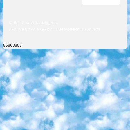
© Все права защищены
РЕСПУБЛИКА УЗБЕКИСТАН МИНИСТРЕРСТВО ДОШКОЛЬНОГО И ШКОЛЬНОГО ОБРАЗОВАНИЯ КОМАНДА в общеобразовательных учреждениях в 2023-2024 учебном году организация и проведение итоговой государственной аттестации обучающихся о Министра дошкольного и школьного образования Республики Узбекистан от 4 марта 2008 года (постановлением Минюста от 20 марта 2008 года № 1778 государственной регистрации) «Итоговое состояние учащихся общего среднего образования на основании положения об утверждении положения об аттестации общего среднего образования выпускной экзамен студентов в образовательных учреждениях в 2023-2024 учебном году В целях организации и прохождения аттестации приказываю: 1. Следующее: перечень предметов, по которым будет проводиться итоговая государственная аттестация и экзамен формы перевода согласно приложению 1; сертификаты международного образца, оценивающие уровень владения иностранными языками перечень согласно приложению 2; 2. Педагогический при специализированных образовательных учреждениях. научно-практический центр квалификации и международной оценки (Д.Давидова) 2024 г. До 25 марта: задания по предметам, по которым будет проводиться итоговая аттестация разработка и утверждение технических условий; итоговая аттестация на основании разработанного предметного задания разработка вопросов по предметам (устно и письменно), экзамен передача; общеобразовательные средние школы и специальные учебные заведения учащиеся выпускных классов школ и интернатов в агентской системе подготовка базы данных экзаменационных материалов и критериев оценки; перевод базы экзаменационных материалов на все языки обучения подать в Республиканский образовательный центр для изготовления; варианты экзаменов на основе разработанных контрольных материалов пусть будут поставлены задачи формирования. 3. Республиканский образовательный центр (Ш.Худайкулов) до 5 апреля 2024 года. до: база данных предоставленных экзаменационных материалов на все языки обучения перевод и экспертиза; для слепых, слабовидящих, глухих, слабослышащих и умственно отсталых детей учащиеся выпускных классов специализированных школ и школ-интернатов база данных экзаменационных материалов на всех преподаваемых языках подготовка критериев оценки; специализированные школы для умственно отсталых детей и технологии для учащихся выпускных классов школ-интернатов разработка соответствующих рекомендаций и критериев проведения ЕГЭ по естествознанию давать задания. 4. Педагогический при специализированных образовательных учреждениях. Научно-практический центр навыков и международной оценки (Д.Давидова), Республика образовательный центр (Худайкулов Ш.) итоговый государственный аттестационный экзамен ориентирован на творческое и логическое мышление при подготовке базы материалов учитывать введение заданий. 5. Следует отметить, что: сертификат государственного образца о знании общеобразовательного предмета и как минимум национальный уровень B1 по предметам на иностранных языках, указанным в Приложении 2. или международно признанный сертификат эквивалентного уровня студенты, изучающие определенный предмет, освобождаются от экзамена; по соответствующим предметам запланирована итоговая государственная аттестация за день до дня, путем жеребьевки Рабочей группой (в письменной форме по предметам, проводимым в форме) из числа сформированных вариантов выбрано 2 варианта; 2 выбранных варианта экзамена анонсированы на официальном сайте министерства и все выпускники по всей стране на основе этих вариантов проводит итоговую государственную аттестацию. 6. Государственное образование учащихся средних общеобразовательных учреждений. знания в соответствии с квалификационными требованиями, которые необходимо приобрести на основании стандартов итоговый (выпускной) контроль для 9 и 11 классов в целях тестирования Экзамены (далее – экзамены) состоят из предметов, перечисленных в приложении 1. будет сделано. 7. Экзамены пройдут с 26 мая по 15 июня 2024 г. (кроме науки физического воспитания). 8. Физическая для учащихся 9 классов общесредних образовательных учреждений. Экзамены по предмету «Образование, квалификация медицина» 1-6 мая 2024 года. сотрудники перевести под присмотр (с отклонениями в физическом или умственном развитии) специализированная школа для детей, школы-интернаты и со сколиозом школы-интернаты санаторного типа для больных детей исключены). 9. Он был слепым, слабовидящим и имел нарушения опорно-двигательного аппарата. экзамены в специализированных школах и интернатах для детей должны проводиться исходя из требований, предъявляемых к общеобразовательным учреждениям (физкультура кроме науки). 10. Специализированная школа для глухих и слабослышащих детей. и экзамены в интернатах и быть реализован в виде письменного теста по математике. 11. Специальность для умственно отсталых детей. Для 9 класса Родной язык и литературное письмо Государственный язык (язык обучения – узбекский). для неклассов) написано Математическое письмо Письменная/устная история Узбекистана Физическое воспитание практично Итоговый контроль Для 11 класса Написание родного языка и литературы (эссе) Математическое письмо Узбекский язык (обучение на узбекском языке) не посещающее общее среднее образование для учреждений)/Образовательное учреждение выбор письменный и устный Иностранный язык письменный/устный Письменная/устная история Узбекистана *По выбору студента:  Химия  Физика  Основы государственного права  География 10 бесплатных образовательных ресурсов - Мы составили подборку онлайн-проектов с интерактивными упражнениями, видеолекциями и статьями. Они помогут вам обрести новые и освежить старые знания бесплатно. 1. «ИНТУИТ» Старейшая образовательная площадка Рунета. Здесь вы найдёте сотни текстовых и видеокурсов на десятки различных тем — от программирования до психологии. Многие курсы подготовлены российскими университетами и крупными международными компаниями вроде Intel и Microsoft. Самостоятельное обучение бесплатное, но желающие могут оплатить услуги персональных наставников. 2. «Смартия» знакомит с актуальными профессиями и подсказывает, как им обучаться. Выбрав заинтересовавшую вас специальность — SMM-специалист, фотограф, веб-дизайнер или другую, — увидите список необходимых для неё умений. Чтобы вы могли освоить их самостоятельно, для каждого умения площадка отображает подборку ссылок на учебные материалы. Хотя «Смартия» ориентируется на русскоязычную аудиторию, часть контента всё же доступна только на английском. 3. «Лекторий Физтеха» Проект Московского физико-технического института (Физтеха). С его помощью вы можете смотреть онлайн серии лекций, записанные на видео в этом вузе. В числе доступных предметов — физика, биология, химия, информационные технологии и другие. К некоторым лекциям администрация ресурса прилагает готовые конспекты, которые можно скачивать в PDF-формате. 4. ITMOcourses Онлайн-площадка Санкт-Петербургского национального исследовательского университета информационных технологий, механики и оптики (ИТМО). Ресурс предоставляет свободный доступ к курсам, разработанным в этом вузе. Каталог материалов разбит на четыре категории: «Оптические системы и технологии», «Приборостроение и робототехника», «Информационные технологии» и «Биотехнологии». Курсы состоят из видеолекций, интерактивных демонстраций и заданий. 5. «КиберЛенинка» Электронная научная библиотека открытого доступа. Каталог площадки регулярно обрастает текстами статей из различных научных изданий. Сгруппированные по журналам и рубрикам публикации можно читать онлайн или скачивать целиком в PDF-формате. Проект нацелен на популяризацию науки за счёт открытого доступа к качественной информации. 6. «ПостНаука» На этом ресурсе публикуют подборки видеолекций, составленные экспертами из разных отраслей и объединённые общими темами. Среди них, к примеру, есть серии «Биоинформатика и геномика», «Культура средневековой Скандинавии» и Cinema Studies о теории кино. Каждая подборка лекций — логически связанная история, рассказанная экспертом от первого лица. Кроме того, на сайте появляются научно-образовательные статьи и тесты на разные темы. 7. «Newочём» Команда проекта «Newочём» отбирает самые интересные тексты из англоязычных СМИ и переводит те из них, за которые голосуют участники сообщества «ВКонтакте». По большей части это научно-популярные статьи. Редакторы придумывают лишь заголовки, в остальном содержание переводов соответствует оригиналам. Полные тексты можно читать прямо в социальной сети. 8. InternetUrok Онлайн-база материалов по основным дисциплинам школьной программы. Информация на сайте структурирована по классам, предметам и темам (урокам). Каждый урок состоит из видеолекций и конспектов. Есть также интерактивные тренажёры и тесты для закрепления пройденного материала. Даже если вы давно окончили школу, возможность повторить программу старших классов всегда может пригодиться. 9. Edutainme Ещё один ресурс об образовании. В отличие от Newtonew, как мне кажется, Edutainme больше ориентируется на представителей индустрии: педагогов, предпринимателей, разработчиков образовательных проектов. Но и любой, кто просто стремится к саморазвитию, найдёт на сайте много полезного и интересного для себя. Например, информацию о новых курсах и образовательных сервисах. 10. Newtonew Онлайн-медиа об образовании и обучении в широком смысле. Авторы Newtonew пишут об инструментах, заведениях, тактиках и стратегиях, которые помогают учить других и получать новые знания самостоятельно. На этой площадке вы найдёте новости, обзоры, аналитические мате
55863853