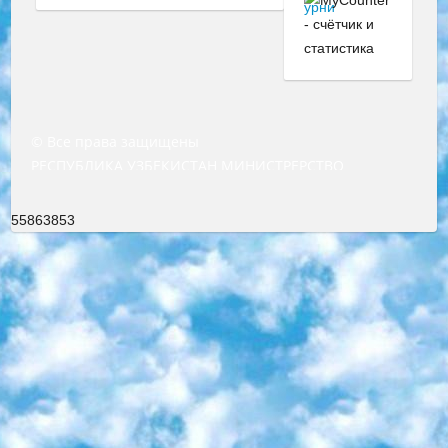
© Все права защищены
РЕСПУБЛИКА УЗБЕКИСТАН МИНИСТРЕРСТВО ДОШКОЛЬНОГО И ШКОЛЬНОГО ОБРАЗОВАНИЯ КОМАНДА в общеобразовательных учреждениях в 2023-2024 учебном году организация и проведение итоговой государственной аттестации обучающихся о Министра дошкольного и школьного образования Республики Узбекистан от 4 марта 2008 года (постановлением Минюста от 20 марта 2008 года № 1778 государственной регистрации) «Итоговое состояние учащихся общего среднего образования на основании положения об утверждении положения об аттестации общего среднего образования выпускной экзамен студентов в образовательных учреждениях в 2023-2024 учебном году В целях организации и прохождения аттестации приказываю: 1. Следующее: перечень предметов, по которым будет проводиться итоговая государственная аттестация и экзамен формы перевода согласно приложению 1; сертификаты международного образца, оценивающие уровень владения иностранными языками перечень согласно приложению 2; 2. Педагогический при специализированных образовательных учреждениях. научно-практический центр квалификации и международной оценки (Д.Давидова) 2024 г. До 25 марта: задания по предметам, по которым будет проводиться итоговая аттестация разработка и утверждение технических условий; итоговая аттестация на основании разработанного предметного задания разработка вопросов по предметам (устно и письменно), экзамен передача; общеобразовательные средние школы и специальные учебные заведения учащиеся выпускных классов школ и интернатов в агентской системе подготовка базы данных экзаменационных материалов и критериев оценки; перевод базы экзаменационных материалов на все языки обучения подать в Республиканский образовательный центр для изготовления; варианты экзаменов на основе разработанных контрольных материалов пусть будут поставлены задачи формирования. 3. Республиканский образовательный центр (Ш.Худайкулов) до 5 апреля 2024 года. до: база данных предоставленных экзаменационных материалов на все языки обучения перевод и экспертиза; для слепых, слабовидящих, глухих, слабослышащих и умственно отсталых детей учащиеся выпускных классов специализированных школ и школ-интернатов база данных экзаменационных материалов на всех преподаваемых языках подготовка критериев оценки; специализированные школы для умственно отсталых детей и технологии для учащихся выпускных классов школ-интернатов разработка соответствующих рекомендаций и критериев проведения ЕГЭ по естествознанию давать задания. 4. Педагогический при специализированных образовательных учреждениях. Научно-практический центр навыков и международной оценки (Д.Давидова), Республика образовательный центр (Худайкулов Ш.) итоговый государственный аттестационный экзамен ориентирован на творческое и логическое мышление при подготовке базы материалов учитывать введение заданий. 5. Следует отметить, что: сертификат государственного образца о знании общеобразовательного предмета и как минимум национальный уровень B1 по предметам на иностранных языках, указанным в Приложении 2. или международно признанный сертификат эквивалентного уровня студенты, изучающие определенный предмет, освобождаются от экзамена; по соответствующим предметам запланирована итоговая государственная аттестация за день до дня, путем жеребьевки Рабочей группой (в письменной форме по предметам, проводимым в форме) из числа сформированных вариантов выбрано 2 варианта; 2 выбранных варианта экзамена анонсированы на официальном сайте министерства и все выпускники по всей стране на основе этих вариантов проводит итоговую государственную аттестацию. 6. Государственное образование учащихся средних общеобразовательных учреждений. знания в соответствии с квалификационными требованиями, которые необходимо приобрести на основании стандартов итоговый (выпускной) контроль для 9 и 11 классов в целях тестирования Экзамены (далее – экзамены) состоят из предметов, перечисленных в приложении 1. будет сделано. 7. Экзамены пройдут с 26 мая по 15 июня 2024 г. (кроме науки физического воспитания). 8. Физическая для учащихся 9 классов общесредних образовательных учреждений. Экзамены по предмету «Образование, квалификация медицина» 1-6 мая 2024 года. сотрудники перевести под присмотр (с отклонениями в физическом или умственном развитии) специализированная школа для детей, школы-интернаты и со сколиозом школы-интернаты санаторного типа для больных детей исключены). 9. Он был слепым, слабовидящим и имел нарушения опорно-двигательного аппарата. экзамены в специализированных школах и интернатах для детей должны проводиться исходя из требований, предъявляемых к общеобразовательным учреждениям (физкультура кроме науки). 10. Специализированная школа для глухих и слабослышащих детей. и экзамены в интернатах и быть реализован в виде письменного теста по математике. 11. Специальность для умственно отсталых детей. Для 9 класса Родной язык и литературное письмо Государственный язык (язык обучения – узбекский). для неклассов) написано Математическое письмо Письменная/устная история Узбекистана Физическое воспитание практично Итоговый контроль Для 11 класса Написание родного языка и литературы (эссе) Математическое письмо Узбекский язык (обучение на узбекском языке) не посещающее общее среднее образование для учреждений)/Образовательное учреждение выбор письменный и устный Иностранный язык письменный/устный Письменная/устная история Узбекистана *По выбору студента:  Химия  Физика  Основы государственного права  География 10 бесплатных образовательных ресурсов - Мы составили подборку онлайн-проектов с интерактивными упражнениями, видеолекциями и статьями. Они помогут вам обрести новые и освежить старые знания бесплатно. 1. «ИНТУИТ» Старейшая образовательная площадка Рунета. Здесь вы найдёте сотни текстовых и видеокурсов на десятки различных тем — от программирования до психологии. Многие курсы подготовлены российскими университетами и крупными международными компаниями вроде Intel и Microsoft. Самостоятельное обучение бесплатное, но желающие могут оплатить услуги персональных наставников. 2. «Смартия» знакомит с актуальными профессиями и подсказывает, как им обучаться. Выбрав заинтересовавшую вас специальность — SMM-специалист, фотограф, веб-дизайнер или другую, — увидите список необходимых для неё умений. Чтобы вы могли освоить их самостоятельно, для каждого умения площадка отображает подборку ссылок на учебные материалы. Хотя «Смартия» ориентируется на русскоязычную аудиторию, часть контента всё же доступна только на английском. 3. «Лекторий Физтеха» Проект Московского физико-технического института (Физтеха). С его помощью вы можете смотреть онлайн серии лекций, записанные на видео в этом вузе. В числе доступных предметов — физика, биология, химия, информационные технологии и другие. К некоторым лекциям администрация ресурса прилагает готовые конспекты, которые можно скачивать в PDF-формате. 4. ITMOcourses Онлайн-площадка Санкт-Петербургского национального исследовательского университета информационных технологий, механики и оптики (ИТМО). Ресурс предоставляет свободный доступ к курсам, разработанным в этом вузе. Каталог материалов разбит на четыре категории: «Оптические системы и технологии», «Приборостроение и робототехника», «Информационные технологии» и «Биотехнологии». Курсы состоят из видеолекций, интерактивных демонстраций и заданий. 5. «КиберЛенинка» Электронная научная библиотека открытого доступа. Каталог площадки регулярно обрастает текстами статей из различных научных изданий. Сгруппированные по журналам и рубрикам публикации можно читать онлайн или скачивать целиком в PDF-формате. Проект нацелен на популяризацию науки за счёт открытого доступа к качественной информации. 6. «ПостНаука» На этом ресурсе публикуют подборки видеолекций, составленные экспертами из разных отраслей и объединённые общими темами. Среди них, к примеру, есть серии «Биоинформатика и геномика», «Культура средневековой Скандинавии» и Cinema Studies о теории кино. Каждая подборка лекций — логически связанная история, рассказанная экспертом от первого лица. Кроме того, на сайте появляются научно-образовательные статьи и тесты на разные темы. 7. «Newочём» Команда проекта «Newочём» отбирает самые интересные тексты из англоязычных СМИ и переводит те из них, за которые голосуют участники сообщества «ВКонтакте». По большей части это научно-популярные статьи. Редакторы придумывают лишь заголовки, в остальном содержание переводов соответствует оригиналам. Полные тексты можно читать прямо в социальной сети. 8. InternetUrok Онлайн-база материалов по основным дисциплинам школьной программы. Информация на сайте структурирована по классам, предметам и темам (урокам). Каждый урок состоит из видеолекций и конспектов. Есть также интерактивные тренажёры и тесты для закрепления пройденного материала. Даже если вы давно окончили школу, возможность повторить программу старших классов всегда может пригодиться. 9. Edutainme Ещё один ресурс об образовании. В отличие от Newtonew, как мне кажется, Edutainme больше ориентируется на представителей индустрии: педагогов, предпринимателей, разработчиков образовательных проектов. Но и любой, кто просто стремится к саморазвитию, найдёт на сайте много полезного и интересного для себя. Например, информацию о новых курсах и образовательных сервисах. 10. Newtonew Онлайн-медиа об образовании и обучении в широком смысле. Авторы Newtonew пишут об инструментах, заведениях, тактиках и стратегиях, которые помогают учить других и получать новые знания самостоятельно. На этой площадке вы найдёте новости, обзоры, аналитические мате
55863853