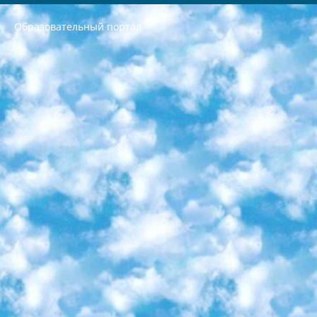
Образовательный портал
РЕСПУБЛИКА УЗБЕКИСТАН МИНИСТРЕРСТВО ДОШКОЛЬНОГО И ШКОЛЬНОГО ОБРАЗОВАНИЯ КОМАНДА в общеобразовательных учреждениях в 2023-2024 учебном году организация и проведение итоговой государственной аттестации обучающихся о Министра дошкольного и школьного образования Республики Узбекистан от 4 марта 2008 года (постановлением Минюста от 20 марта 2008 года № 1778 государственной регистрации) «Итоговое состояние учащихся общего среднего образования на основании положения об утверждении положения об аттестации общего среднего образования выпускной экзамен студентов в образовательных учреждениях в 2023-2024 учебном году В целях организации и прохождения аттестации приказываю: 1. Следующее: перечень предметов, по которым будет проводиться итоговая государственная аттестация и экзамен формы перевода согласно приложению 1; сертификаты международного образца, оценивающие уровень владения иностранными языками перечень согласно приложению 2; 2. Педагогический при специализированных образовательных учреждениях. научно-практический центр квалификации и международной оценки (Д.Давидова) 2024 г. До 25 марта: задания по предметам, по которым будет проводиться итоговая аттестация разработка и утверждение технических условий; итоговая аттестация на основании разработанного предметного задания разработка вопросов по предметам (устно и письменно), экзамен передача; общеобразовательные средние школы и специальные учебные заведения учащиеся выпускных классов школ и интернатов в агентской системе подготовка базы данных экзаменационных материалов и критериев оценки; перевод базы экзаменационных материалов на все языки обучения подать в Республиканский образовательный центр для изготовления; варианты экзаменов на основе разработанных контрольных материалов пусть будут поставлены задачи формирования. 3. Республиканский образовательный центр (Ш.Худайкулов) до 5 апреля 2024 года. до: база данных предоставленных экзаменационных материалов на все языки обучения перевод и экспертиза; для слепых, слабовидящих, глухих, слабослышащих и умственно отсталых детей учащиеся выпускных классов специализированных школ и школ-интернатов база данных экзаменационных материалов на всех преподаваемых языках подготовка критериев оценки; специализированные школы для умственно отсталых детей и технологии для учащихся выпускных классов школ-интернатов разработка соответствующих рекомендаций и критериев проведения ЕГЭ по естествознанию давать задания. 4. Педагогический при специализированных образовательных учреждениях. Научно-практический центр навыков и международной оценки (Д.Давидова), Республика образовательный центр (Худайкулов Ш.) итоговый государственный аттестационный экзамен ориентирован на творческое и логическое мышление при подготовке базы материалов учитывать введение заданий. 5. Следует отметить, что: сертификат государственного образца о знании общеобразовательного предмета и как минимум национальный уровень B1 по предметам на иностранных языках, указанным в Приложении 2. или международно признанный сертификат эквивалентного уровня студенты, изучающие определенный предмет, освобождаются от экзамена; по соответствующим предметам запланирована итоговая государственная аттестация за день до дня, путем жеребьевки Рабочей группой (в письменной форме по предметам, проводимым в форме) из числа сформированных вариантов выбрано 2 варианта; 2 выбранных варианта экзамена анонсированы на официальном сайте министерства и все выпускники по всей стране на основе этих вариантов проводит итоговую государственную аттестацию. 6. Государственное образование учащихся средних общеобразовательных учреждений. знания в соответствии с квалификационными требованиями, которые необходимо приобрести на основании стандартов итоговый (выпускной) контроль для 9 и 11 классов в целях тестирования Экзамены (далее – экзамены) состоят из предметов, перечисленных в приложении 1. будет сделано. 7. Экзамены пройдут с 26 мая по 15 июня 2024 г. (кроме науки физического воспитания). 8. Физическая для учащихся 9 классов общесредних образовательных учреждений. Экзамены по предмету «Образование, квалификация медицина» 1-6 мая 2024 года. сотрудники перевести под присмотр (с отклонениями в физическом или умственном развитии) специализированная школа для детей, школы-интернаты и со сколиозом школы-интернаты санаторного типа для больных детей исключены). 9. Он был слепым, слабовидящим и имел нарушения опорно-двигательного аппарата. экзамены в специализированных школах и интернатах для детей должны проводиться исходя из требований, предъявляемых к общеобразовательным учреждениям (физкультура кроме науки). 10. Специализированная школа для глухих и слабослышащих детей. и экзамены в интернатах и быть реализован в виде письменного теста по математике. 11. Специальность для умственно отсталых детей. Для 9 класса Родной язык и литературное письмо Государственный язык (язык обучения – узбекский). для неклассов) написано Математическое письмо Письменная/устная история Узбекистана Физическое воспитание практично Итоговый контроль Для 11 класса Написание родного языка и литературы (эссе) Математическое письмо Узбекский язык (обучение на узбекском языке) не посещающее общее среднее образование для учреждений)/Образовательное учреждение выбор письменный и устный Иностранный язык письменный/устный Письменная/устная история Узбекистана *По выбору студента:  Химия  Физика  Основы государственного права  География 10 бесплатных образовательных ресурсов - Мы составили подборку онлайн-проектов с интерактивными упражнениями, видеолекциями и статьями. Они помогут вам обрести новые и освежить старые знания бесплатно. 1. «ИНТУИТ» Старейшая образовательная площадка Рунета. Здесь вы найдёте сотни текстовых и видеокурсов на десятки различных тем — от программирования до психологии. Многие курсы подготовлены российскими университетами и крупными международными компаниями вроде Intel и Microsoft. Самостоятельное обучение бесплатное, но желающие могут оплатить услуги персональных наставников. 2. «Смартия» знакомит с актуальными профессиями и подсказывает, как им обучаться. Выбрав заинтересовавшую вас специальность — SMM-специалист, фотограф, веб-дизайнер или другую, — увидите список необходимых для неё умений. Чтобы вы могли освоить их самостоятельно, для каждого умения площадка отображает подборку ссылок на учебные материалы. Хотя «Смартия» ориентируется на русскоязычную аудиторию, часть контента всё же доступна только на английском. 3. «Лекторий Физтеха» Проект Московского физико-технического института (Физтеха). С его помощью вы можете смотреть онлайн серии лекций, записанные на видео в этом вузе. В числе доступных предметов — физика, биология, химия, информационные технологии и другие. К некоторым лекциям администрация ресурса прилагает готовые конспекты, которые можно скачивать в PDF-формате. 4. ITMOcourses Онлайн-площадка Санкт-Петербургского национального исследовательского университета информационных технологий, механики и оптики (ИТМО). Ресурс предоставляет свободный доступ к курсам, разработанным в этом вузе. Каталог материалов разбит на четыре категории: «Оптические системы и технологии», «Приборостроение и робототехника», «Информационные технологии» и «Биотехнологии». Курсы состоят из видеолекций, интерактивных демонстраций и заданий. 5. «КиберЛенинка» Электронная научная библиотека открытого доступа. Каталог площадки регулярно обрастает текстами статей из различных научных изданий. Сгруппированные по журналам и рубрикам публикации можно читать онлайн или скачивать целиком в PDF-формате. Проект нацелен на популяризацию науки за счёт открытого доступа к качественной информации. 6. «ПостНаука» На этом ресурсе публикуют подборки видеолекций, составленные экспертами из разных отраслей и объединённые общими темами. Среди них, к примеру, есть серии «Биоинформатика и геномика», «Культура средневековой Скандинавии» и Cinema Studies о теории кино. Каждая подборка лекций — логически связанная история, рассказанная экспертом от первого лица. Кроме того, на сайте появляются научно-образовательные статьи и тесты на разные темы. 7. «Newочём» Команда проекта «Newочём» отбирает самые интересные тексты из англоязычных СМИ и переводит те из них, за которые голосуют участники сообщества «ВКонтакте». По большей части это научно-популярные статьи. Редакторы придумывают лишь заголовки, в остальном содержание переводов соответствует оригиналам. Полные тексты можно читать прямо в социальной сети. 8. InternetUrok Онлайн-база материалов по основным дисциплинам школьной программы. Информация на сайте структурирована по классам, предметам и темам (урокам). Каждый урок состоит из видеолекций и конспектов. Есть также интерактивные тренажёры и тесты для закрепления пройденного материала. Даже если вы давно окончили школу, возможность повторить программу старших классов всегда может пригодиться. 9. Edutainme Ещё один ресурс об образовании. В отличие от Newtonew, как мне кажется, Edutainme больше ориентируется на представителей индустрии: педагогов, предпринимателей, разработчиков образовательных проектов. Но и любой, кто просто стремится к саморазвитию, найдёт на сайте много полезного и интересного для себя. Например, информацию о новых курсах и образовательных сервисах. 10. Newtonew Онлайн-медиа об образовании и обучении в широком смысле. Авторы Newtonew пишут об инструментах, заведениях, тактиках и стратегиях, которые помогают учить других и получать новые знания самостоятельно. На этой площадке вы найдёте новости, обзоры, аналитические мат