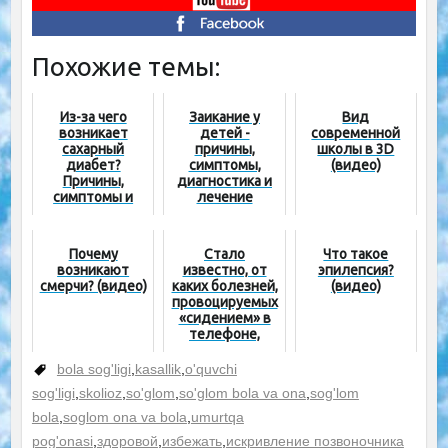
Похожие темы:
Из-за чего
Заикание у
Вид
возникает
детей -
современной
сахарный
причины,
школы в 3D
диабет?
симптомы,
(видео)
Причины,
диагностика и
симптомы и
лечение
лечение
болезни.
Почему
Стало
Что такое
возникают
известно, от
эпилепсия?
смерчи? (видео)
каких болезней,
(видео)
провоцируемых
«сидением» в
телефоне,
страдают
школьники
bola sog'ligi
,
kasallik
,
o'quvchi
Ташкента
sog'ligi
,
skolioz
,
so'glom
,
so'glom bola va ona
,
sog'lom
bola
,
soglom ona va bola
,
umurtqa
pog'onasi
,
здоровой
,
избежать
,
искривление позвоночника