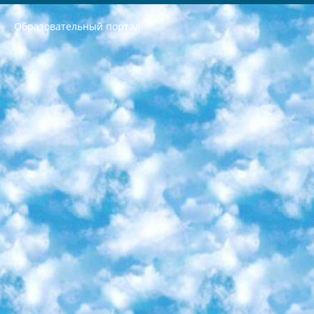
Образовательный портал
РЕСПУБЛИКА УЗБЕКИСТАН МИНИСТРЕРСТВО ДОШКОЛЬНОГО И ШКОЛЬНОГО ОБРАЗОВАНИЯ КОМАНДА в общеобразовательных учреждениях в 2023-2024 учебном году организация и проведение итоговой государственной аттестации обучающихся о Министра дошкольного и школьного образования Республики Узбекистан от 4 марта 2008 года (постановлением Минюста от 20 марта 2008 года № 1778 государственной регистрации) «Итоговое состояние учащихся общего среднего образования на основании положения об утверждении положения об аттестации общего среднего образования выпускной экзамен студентов в образовательных учреждениях в 2023-2024 учебном году В целях организации и прохождения аттестации приказываю: 1. Следующее: перечень предметов, по которым будет проводиться итоговая государственная аттестация и экзамен формы перевода согласно приложению 1; сертификаты международного образца, оценивающие уровень владения иностранными языками перечень согласно приложению 2; 2. Педагогический при специализированных образовательных учреждениях. научно-практический центр квалификации и международной оценки (Д.Давидова) 2024 г. До 25 марта: задания по предметам, по которым будет проводиться итоговая аттестация разработка и утверждение технических условий; итоговая аттестация на основании разработанного предметного задания разработка вопросов по предметам (устно и письменно), экзамен передача; общеобразовательные средние школы и специальные учебные заведения учащиеся выпускных классов школ и интернатов в агентской системе подготовка базы данных экзаменационных материалов и критериев оценки; перевод базы экзаменационных материалов на все языки обучения подать в Республиканский образовательный центр для изготовления; варианты экзаменов на основе разработанных контрольных материалов пусть будут поставлены задачи формирования. 3. Республиканский образовательный центр (Ш.Худайкулов) до 5 апреля 2024 года. до: база данных предоставленных экзаменационных материалов на все языки обучения перевод и экспертиза; для слепых, слабовидящих, глухих, слабослышащих и умственно отсталых детей учащиеся выпускных классов специализированных школ и школ-интернатов база данных экзаменационных материалов на всех преподаваемых языках подготовка критериев оценки; специализированные школы для умственно отсталых детей и технологии для учащихся выпускных классов школ-интернатов разработка соответствующих рекомендаций и критериев проведения ЕГЭ по естествознанию давать задания. 4. Педагогический при специализированных образовательных учреждениях. Научно-практический центр навыков и международной оценки (Д.Давидова), Республика образовательный центр (Худайкулов Ш.) итоговый государственный аттестационный экзамен ориентирован на творческое и логическое мышление при подготовке базы материалов учитывать введение заданий. 5. Следует отметить, что: сертификат государственного образца о знании общеобразовательного предмета и как минимум национальный уровень B1 по предметам на иностранных языках, указанным в Приложении 2. или международно признанный сертификат эквивалентного уровня студенты, изучающие определенный предмет, освобождаются от экзамена; по соответствующим предметам запланирована итоговая государственная аттестация за день до дня, путем жеребьевки Рабочей группой (в письменной форме по предметам, проводимым в форме) из числа сформированных вариантов выбрано 2 варианта; 2 выбранных варианта экзамена анонсированы на официальном сайте министерства и все выпускники по всей стране на основе этих вариантов проводит итоговую государственную аттестацию. 6. Государственное образование учащихся средних общеобразовательных учреждений. знания в соответствии с квалификационными требованиями, которые необходимо приобрести на основании стандартов итоговый (выпускной) контроль для 9 и 11 классов в целях тестирования Экзамены (далее – экзамены) состоят из предметов, перечисленных в приложении 1. будет сделано. 7. Экзамены пройдут с 26 мая по 15 июня 2024 г. (кроме науки физического воспитания). 8. Физическая для учащихся 9 классов общесредних образовательных учреждений. Экзамены по предмету «Образование, квалификация медицина» 1-6 мая 2024 года. сотрудники перевести под присмотр (с отклонениями в физическом или умственном развитии) специализированная школа для детей, школы-интернаты и со сколиозом школы-интернаты санаторного типа для больных детей исключены). 9. Он был слепым, слабовидящим и имел нарушения опорно-двигательного аппарата. экзамены в специализированных школах и интернатах для детей должны проводиться исходя из требований, предъявляемых к общеобразовательным учреждениям (физкультура кроме науки). 10. Специализированная школа для глухих и слабослышащих детей. и экзамены в интернатах и быть реализован в виде письменного теста по математике. 11. Специальность для умственно отсталых детей. Для 9 класса Родной язык и литературное письмо Государственный язык (язык обучения – узбекский). для неклассов) написано Математическое письмо Письменная/устная история Узбекистана Физическое воспитание практично Итоговый контроль Для 11 класса Написание родного языка и литературы (эссе) Математическое письмо Узбекский язык (обучение на узбекском языке) не посещающее общее среднее образование для учреждений)/Образовательное учреждение выбор письменный и устный Иностранный язык письменный/устный Письменная/устная история Узбекистана *По выбору студента:  Химия  Физика  Основы государственного права  География 10 бесплатных образовательных ресурсов - Мы составили подборку онлайн-проектов с интерактивными упражнениями, видеолекциями и статьями. Они помогут вам обрести новые и освежить старые знания бесплатно. 1. «ИНТУИТ» Старейшая образовательная площадка Рунета. Здесь вы найдёте сотни текстовых и видеокурсов на десятки различных тем — от программирования до психологии. Многие курсы подготовлены российскими университетами и крупными международными компаниями вроде Intel и Microsoft. Самостоятельное обучение бесплатное, но желающие могут оплатить услуги персональных наставников. 2. «Смартия» знакомит с актуальными профессиями и подсказывает, как им обучаться. Выбрав заинтересовавшую вас специальность — SMM-специалист, фотограф, веб-дизайнер или другую, — увидите список необходимых для неё умений. Чтобы вы могли освоить их самостоятельно, для каждого умения площадка отображает подборку ссылок на учебные материалы. Хотя «Смартия» ориентируется на русскоязычную аудиторию, часть контента всё же доступна только на английском. 3. «Лекторий Физтеха» Проект Московского физико-технического института (Физтеха). С его помощью вы можете смотреть онлайн серии лекций, записанные на видео в этом вузе. В числе доступных предметов — физика, биология, химия, информационные технологии и другие. К некоторым лекциям администрация ресурса прилагает готовые конспекты, которые можно скачивать в PDF-формате. 4. ITMOcourses Онлайн-площадка Санкт-Петербургского национального исследовательского университета информационных технологий, механики и оптики (ИТМО). Ресурс предоставляет свободный доступ к курсам, разработанным в этом вузе. Каталог материалов разбит на четыре категории: «Оптические системы и технологии», «Приборостроение и робототехника», «Информационные технологии» и «Биотехнологии». Курсы состоят из видеолекций, интерактивных демонстраций и заданий. 5. «КиберЛенинка» Электронная научная библиотека открытого доступа. Каталог площадки регулярно обрастает текстами статей из различных научных изданий. Сгруппированные по журналам и рубрикам публикации можно читать онлайн или скачивать целиком в PDF-формате. Проект нацелен на популяризацию науки за счёт открытого доступа к качественной информации. 6. «ПостНаука» На этом ресурсе публикуют подборки видеолекций, составленные экспертами из разных отраслей и объединённые общими темами. Среди них, к примеру, есть серии «Биоинформатика и геномика», «Культура средневековой Скандинавии» и Cinema Studies о теории кино. Каждая подборка лекций — логически связанная история, рассказанная экспертом от первого лица. Кроме того, на сайте появляются научно-образовательные статьи и тесты на разные темы. 7. «Newочём» Команда проекта «Newочём» отбирает самые интересные тексты из англоязычных СМИ и переводит те из них, за которые голосуют участники сообщества «ВКонтакте». По большей части это научно-популярные статьи. Редакторы придумывают лишь заголовки, в остальном содержание переводов соответствует оригиналам. Полные тексты можно читать прямо в социальной сети. 8. InternetUrok Онлайн-база материалов по основным дисциплинам школьной программы. Информация на сайте структурирована по классам, предметам и темам (урокам). Каждый урок состоит из видеолекций и конспектов. Есть также интерактивные тренажёры и тесты для закрепления пройденного материала. Даже если вы давно окончили школу, возможность повторить программу старших классов всегда может пригодиться. 9. Edutainme Ещё один ресурс об образовании. В отличие от Newtonew, как мне кажется, Edutainme больше ориентируется на представителей индустрии: педагогов, предпринимателей, разработчиков образовательных проектов. Но и любой, кто просто стремится к саморазвитию, найдёт на сайте много полезного и интересного для себя. Например, информацию о новых курсах и образовательных сервисах. 10. Newtonew Онлайн-медиа об образовании и обучении в широком смысле. Авторы Newtonew пишут об инструментах, заведениях, тактиках и стратегиях, которые помогают учить других и получать новые знания самостоятельно. На этой площадке вы найдёте новости, обзоры, аналитические мат