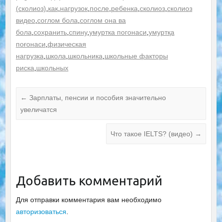
(сколиоз)
,
как
,
нагрузок
,
после
,
ребенка
,
сколиоз
,
сколиоз
видео
,
соглом бола
,
соглом она ва
бола
,
сохранить
,
спину
,
умуртка погонаси
,
умуртқа
поғонаси
,
физическая
нагрузка
,
школа
,
школьника
,
школьные факторы
риска
,
школьных
←
Зарплаты, пенсии и пособия значительно
увеличатся
Что такое IELTS? (видео)
→
Добавить комментарий
Для отправки комментария вам необходимо
авторизоваться
.