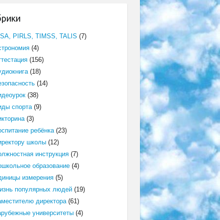
брики
ISA, PIRLS, TIMSS, TALIS
(7)
строномия
(4)
ттестация
(156)
удиокнига
(18)
езопасность
(14)
идеоурок
(38)
иды спорта
(9)
икторина
(3)
оспитание ребёнка
(23)
иректору школы
(12)
олжностная инструкция
(7)
ошкольное образование
(4)
диницы измерения
(5)
изнь популярных людей
(19)
аместителю директора
(61)
арубежные университеты
(4)