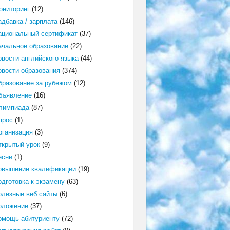
ониторинг
(12)
адбавка / зарплата
(146)
ациональный сертификат
(37)
ачальное образование
(22)
овости английского языка
(44)
овости образования
(374)
бразование за рубежом
(12)
бъявление
(16)
лимпиада
(87)
прос
(1)
рганизация
(3)
ткрытый урок
(9)
есни
(1)
овышение квалификации
(19)
одготовка к экзамену
(63)
олезные веб сайты
(6)
оложение
(37)
омощь абитуриенту
(72)