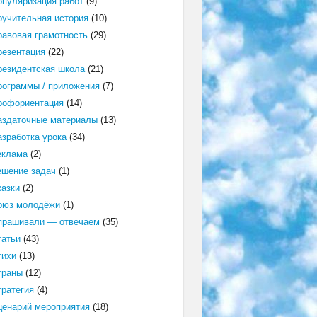
опуляризация работ
(9)
оучительная история
(10)
равовая грамотность
(29)
резентация
(22)
резидентская школа
(21)
рограммы / приложения
(7)
рофориентация
(14)
аздаточные материалы
(13)
азработка урока
(34)
еклама
(2)
ешение задач
(1)
казки
(2)
оюз молодёжи
(1)
прашивали — отвечаем
(35)
татьи
(43)
тихи
(13)
траны
(12)
тратегия
(4)
ценарий мероприятия
(18)