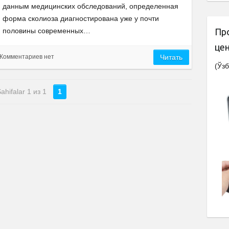
данным медицинских обследований, определенная
форма сколиоза диагностирована уже у почти
половины современных…
Пр
це
Комментариев нет
Читать
(Ўзб
ahifalar 1 из 1
1