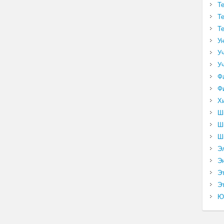
Т
Т
Т
У
У
У
Ф
Ф
Х
Ш
Ш
Ш
Э
Э
Э
Эт
Ю