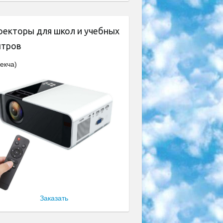
оекторы для школ и учебных
нтров
екча)
Заказать