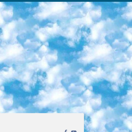
ека открытого доступа. Каталог площадки регулярно обрастает текстами статей из различных научных изданий. Сгруппированные по журналам и рубрикам публикации можно читать онлайн или скачивать целиком в PDF-формате. Проект нацелен на популяризацию науки за счёт открытого доступа к качественной информации. 6. «ПостНаука» На этом ресурсе публикуют подборки видеолекций, составленные экспертами из разных отраслей и объединённые общими темами. Среди них, к примеру, есть серии «Биоинформатика и геномика», «Культура средневековой Скандинавии» и Cinema Studies о теории кино. Каждая подборка лекций — логически связанная история, рассказанная экспертом от первого лица. Кроме того, на сайте появляются научно-образовательные статьи и тесты на разные темы. 7. «Newочём» Команда проекта «Newочём» отбирает самые интересные тексты из англоязычных СМИ и переводит те из них, за которые голосуют участники сообщества «ВКонтакте». По большей части это научно-популярные статьи. Редакторы придумывают лишь заголовки, в остальном содержание переводов соответствует оригиналам. Полные тексты можно читать прямо в социальной сети. 8. InternetUrok Онлайн-база материалов по основным дисциплинам школьной программы. Информация на сайте структурирована по классам, предметам и темам (урокам). Каждый урок состоит из видеолекций и конспектов. Есть также интерактивные тренажёры и тесты для закрепления пройденного материала. Даже если вы давно окончили школу, возможность повторить программу старших классов всегда может пригодиться. 9. Edutainme Ещё один ресурс об образовании. В отличие от Newtonew, как мне кажется, Edutainme больше ориентируется на представителей индустрии: педагогов, предпринимателей, разработчиков образовательных проектов. Но и любой, кто просто стремится к саморазвитию, найдёт на сайте много полезного и интересного для себя. Например, информацию о новых курсах и образовательных сервисах. 10. Newtonew Онлайн-медиа об образовании и обучении в широком смысле. Авторы Newtonew пишут об инструментах, заведениях, тактиках и стратегиях, которые помогают учить других и получать новые знания самостоятельно. На этой площадке вы найдёте новости, обзоры, аналитические мат