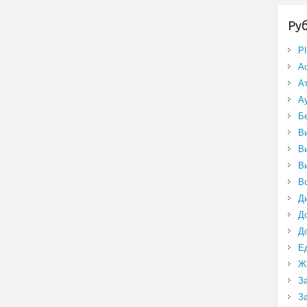
Ру
P
А
А
А
Б
В
В
В
В
Д
Д
Д
Е
Ж
З
З