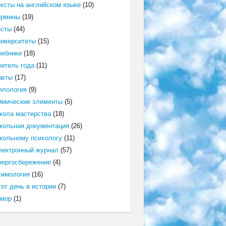
ексты на английском языке
(10)
ермины
(19)
есты
(44)
ниверситеты
(15)
чебники
(18)
читель года
(11)
акты
(17)
илология
(9)
имические элементы
(5)
кола мастерства
(18)
кольная документация
(26)
кольному психологу
(11)
лектронный журнал
(57)
нергосбережение
(4)
тимология
(16)
от день в истории
(7)
мор
(1)