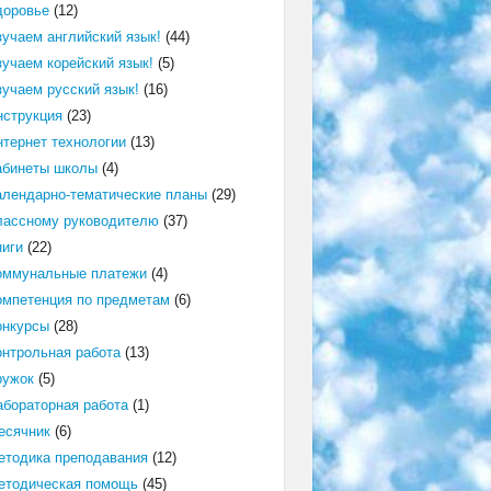
доровье
(12)
зучаем английский язык!
(44)
зучаем корейский язык!
(5)
зучаем русский язык!
(16)
нструкция
(23)
нтернет технологии
(13)
абинеты школы
(4)
алендарно-тематические планы
(29)
лассному руководителю
(37)
ниги
(22)
оммунальные платежи
(4)
омпетенция по предметам
(6)
онкурсы
(28)
онтрольная работа
(13)
ружок
(5)
абораторная работа
(1)
есячник
(6)
етодика преподавания
(12)
етодическая помощь
(45)