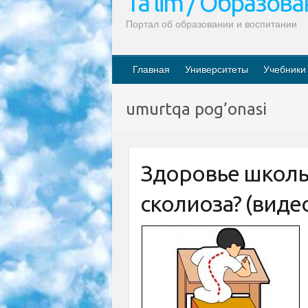
Ta’lim / Образов
Портал об образовании и воспитании
Главная
Университеты
Учебники
umurtqa pog’onasi
Здоровье школь
сколиоза? (виде