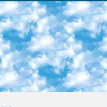
ка образовательный центр (Худайкулов Ш.) итоговый государственный аттестационный экзамен ориентирован на творческое и логическое мышление при подготовке базы материалов учитывать введение заданий. 5. Следует отметить, что: сертификат государственного образца о знании общеобразовательного предмета и как минимум национальный уровень B1 по предметам на иностранных языках, указанным в Приложении 2. или международно признанный сертификат эквивалентного уровня студенты, изучающие определенный предмет, освобождаются от экзамена; по соответствующим предметам запланирована итоговая государственная аттестация за день до дня, путем жеребьевки Рабочей группой (в письменной форме по предметам, проводимым в форме) из числа сформированных вариантов выбрано 2 варианта; 2 выбранных варианта экзамена анонсированы на официальном сайте министерства и все выпускники по всей стране на основе этих вариантов проводит итоговую государственную аттестацию. 6. Государственное образование учащихся средних общеобразовательных учреждений. знания в соответствии с квалификационными требованиями, которые необходимо приобрести на основании стандартов итоговый (выпускной) контроль для 9 и 11 классов в целях тестирования Экзамены (далее – экзамены) состоят из предметов, перечисленных в приложении 1. будет сделано. 7. Экзамены пройдут с 26 мая по 15 июня 2024 г. (кроме науки физического воспитания). 8. Физическая для учащихся 9 классов общесредних образовательных учреждений. Экзамены по предмету «Образование, квалификация медицина» 1-6 мая 2024 года. сотрудники перевести под присмотр (с отклонениями в физическом или умственном развитии) специализированная школа для детей, школы-интернаты и со сколиозом школы-интернаты санаторного типа для больных детей исключены). 9. Он был слепым, слабовидящим и имел нарушения опорно-двигательного аппарата. экзамены в специализированных школах и интернатах для детей должны проводиться исходя из требований, предъявляемых к общеобразовательным учреждениям (физкультура кроме науки). 10. Специализированная школа для глухих и слабослышащих детей. и экзамены в интернатах и быть реализован в виде письменного теста по математике. 11. Специальность для умственно отсталых детей. Для 9 класса Родной язык и литературное письмо Государственный язык (язык обучения – узбекский). для неклассов) написано Математическое письмо Письменная/устная история Узбекистана Физическое воспитание практично Итоговый контроль Для 11 класса Написание родного языка и литературы (эссе) Математическое письмо Узбекский язык (обучение на узбекском языке) не посещающее общее среднее образование для учреждений)/Образовательное учреждение выбор письменный и устный Иностранный язык письменный/устный Письменная/устная история Узбекистана *По выбору студента:  Химия  Физика  Основы государственного права  География 10 бесплатных образовательных ресурсов - Мы составили подборку онлайн-проектов с интерактивными упражнениями, видеолекциями и статьями. Они помогут вам обрести новые и освежить старые знания бесплатно. 1. «ИНТУИТ» Старейшая образовательная площадка Рунета. Здесь вы найдёте сотни текстовых и видеокурсов на десятки различных тем — от программирования до психологии. Многие курсы подготовлены российскими университетами и крупными международными компаниями вроде Intel и Microsoft. Самостоятельное обучение бесплатное, но желающие могут оплатить услуги персональных наставников. 2. «Смартия» знакомит с актуальными профессиями и подсказывает, как им обучаться. Выбрав заинтересовавшую вас специальность — SMM-специалист, фотограф, веб-дизайнер или другую, — увидите список необходимых для неё умений. Чтобы вы могли освоить их самостоятельно, для каждого умения площадка отображает подборку ссылок на учебные материалы. Хотя «Смартия» ориентируется на русскоязычную аудиторию, часть контента всё же доступна только на английском. 3. «Лекторий Физтеха» Проект Московского физико-технического института (Физтеха). С его помощью вы можете смотреть онлайн серии лекций, записанные на видео в этом вузе. В числе доступных предметов — физика, биология, химия, информационные технологии и другие. К некоторым лекциям администрация ресурса прилагает готовые конспекты, которые можно скачивать в PDF-формате. 4. ITMOcourses Онлайн-площадка Санкт-Петербургского национального исследовательского университета информационных технологий, механики и оптики (ИТМО). Ресурс предоставляет свободный доступ к курсам, разработанным в этом вузе. Каталог материалов разбит на четыре категории: «Оптические системы и технологии», «Приборостроение и робототехника», «Информационные технологии» и «Биотехнологии». Курсы состоят из видеолекций, интерактивных демонстраций и заданий. 5. «КиберЛенинка» Электронная научная библиот