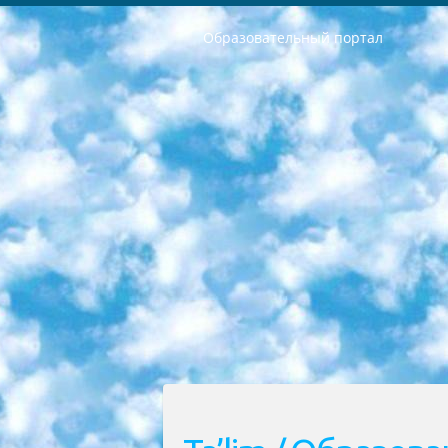
Образовательный портал
РЕСПУБЛИКА УЗБЕКИСТАН МИНИСТРЕРСТВО ДОШКОЛЬНОГО И ШКОЛЬНОГО ОБРАЗОВАНИЯ КОМАНДА в общеобразовательных учреждениях в 2023-2024 учебном году организация и проведение итоговой государственной аттестации обучающихся о Министра дошкольного и школьного образования Республики Узбекистан от 4 марта 2008 года (постановлением Минюста от 20 марта 2008 года № 1778 государственной регистрации) «Итоговое состояние учащихся общего среднего образования на основании положения об утверждении положения об аттестации общего среднего образования выпускной экзамен студентов в образовательных учреждениях в 2023-2024 учебном году В целях организации и прохождения аттестации приказываю: 1. Следующее: перечень предметов, по которым будет проводиться итоговая государственная аттестация и экзамен формы перевода согласно приложению 1; сертификаты международного образца, оценивающие уровень владения иностранными языками перечень согласно приложению 2; 2. Педагогический при специализированных образовательных учреждениях. научно-практический центр квалификации и международной оценки (Д.Давидова) 2024 г. До 25 марта: задания по предметам, по которым будет проводиться итоговая аттестация разработка и утверждение технических условий; итоговая аттестация на основании разработанного предметного задания разработка вопросов по предметам (устно и письменно), экзамен передача; общеобразовательные средние школы и специальные учебные заведения учащиеся выпускных классов школ и интернатов в агентской системе подготовка базы данных экзаменационных материалов и критериев оценки; перевод базы экзаменационных материалов на все языки обучения подать в Республиканский образовательный центр для изготовления; варианты экзаменов на основе разработанных контрольных материалов пусть будут поставлены задачи формирования. 3. Республиканский образовательный центр (Ш.Худайкулов) до 5 апреля 2024 года. до: база данных предоставленных экзаменационных материалов на все языки обучения перевод и экспертиза; для слепых, слабовидящих, глухих, слабослышащих и умственно отсталых детей учащиеся выпускных классов специализированных школ и школ-интернатов база данных экзаменационных материалов на всех преподаваемых языках подготовка критериев оценки; специализированные школы для умственно отсталых детей и технологии для учащихся выпускных классов школ-интернатов разработка соответствующих рекомендаций и критериев проведения ЕГЭ по естествознанию давать задания. 4. Педагогический при специализированных образовательных учреждениях. Научно-практический центр навыков и международной оценки (Д.Давидова), Республи