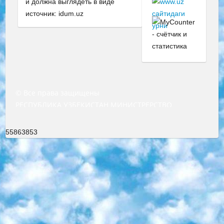
и должна выглядеть в виде
источник: idum.uz
© Все права защищены
РЕСПУБЛИКА УЗБЕКИСТАН МИНИСТРЕРСТВО ДОШКОЛЬНОГО И ШКОЛЬНОГО ОБРАЗОВАНИЯ КОМАНДА в общеобразовательных учреждениях в 2023-2024 учебном году организация и проведение итоговой государственной аттестации обучающихся о Министра дошкольного и школьного образования Республики Узбекистан от 4 марта 2008 года (постановлением Минюста от 20 марта 2008 года № 1778 государственной регистрации) «Итоговое состояние учащихся общего среднего образования на основании положения об утверждении положения об аттестации общего среднего образования выпускной экзамен студентов в образовательных учреждениях в 2023-2024 учебном году В целях организации и прохождения аттестации приказываю: 1. Следующее: перечень предметов, по которым будет проводиться итоговая государственная аттестация и экзамен формы перевода согласно приложению 1; сертификаты международного образца, оценивающие уровень владения иностранными языками перечень согласно приложению 2; 2. Педагогический при специализированных образовательных учреждениях. научно-практический центр квалификации и международной оценки (Д.Давидова) 2024 г. До 25 марта: задания по предметам, по которым будет проводиться итоговая аттестация разработка и утверждение технических условий; итоговая аттестация на основании разработанного предметного задания разработка вопросов по предметам (устно и письменно), экзамен передача; общеобразовательные средние школы и специальные учебные заведения учащиеся выпускных классов школ и интернатов в агентской системе подготовка базы данных экзаменационных материалов и критериев оценки; перевод базы экзаменационных материалов на все языки обучения подать в Республиканский образовательный центр для изготовления; варианты экзаменов на основе разработанных контрольных материалов пусть будут поставлены задачи формирования. 3. Республиканский образовательный центр (Ш.Худайкулов) до 5 апреля 2024 года. до: база данных предоставленных экзаменационных материалов на все языки обучения перевод и экспертиза; для слепых, слабовидящих, глухих, слабослышащих и умственно отсталых детей учащиеся выпускных классов специализированных школ и школ-интернатов база данных экзаменационных материалов на всех преподаваемых языках подготовка критериев оценки; специализированные школы для умственно отсталых детей и технологии для учащихся выпускных классов школ-интернатов разработка соответствующих рекомендаций и критериев проведения ЕГЭ по естествознанию давать задания. 4. Педагогический при специализированных образовательных учреждениях. Научно-практический центр навыков и международной оценки (Д.Давидова), Республика образовательный центр (Худайкулов Ш.) итоговый государственный аттестационный экзамен ориентирован на творческое и логическое мышление при подготовке базы материалов учитывать введение заданий. 5. Следует отметить, что: сертификат государственного образца о знании общеобразовательного предмета и как минимум национальный уровень B1 по предметам на иностранных языках, указанным в Приложении 2. или международно признанный сертификат эквивалентного уровня студенты, изучающие определенный предмет, освобождаются от экзамена; по соответствующим предметам запланирована итоговая государственная аттестация за день до дня, путем жеребьевки Рабочей группой (в письменной форме по предметам, проводимым в форме) из числа сформированных вариантов выбрано 2 варианта; 2 выбранных варианта экзамена анонсированы на официальном сайте министерства и все выпускники по всей стране на основе этих вариантов проводит итоговую государственную аттестацию. 6. Государственное образование учащихся средних общеобразовательных учреждений. знания в соответствии с квалификационными требованиями, которые необходимо приобрести на основании стандартов итоговый (выпускной) контроль для 9 и 11 классов в целях тестирования Экзамены (далее – экзамены) состоят из предметов, перечисленных в приложении 1. будет сделано. 7. Экзамены пройдут с 26 мая по 15 июня 2024 г. (кроме науки физического воспитания). 8. Физическая для учащихся 9 классов общесредних образовательных учреждений. Экзамены по предмету «Образование, квалификация медицина» 1-6 мая 2024 года. сотрудники перевести под присмотр (с отклонениями в физическом или умственном развитии) специализированная школа для детей, школы-интернаты и со сколиозом школы-интернаты санаторного типа для больных детей исключены). 9. Он был слепым, слабовидящим и имел нарушения опорно-двигательного аппарата. экзамены в специализированных школах и интернатах для детей должны проводиться исходя из требований, предъявляемых к общеобразовательным учреждениям (физкультура кроме науки). 10. Специализированная школа для глухих и слабослышащих детей. и экзамены в интернатах и быть реализован в виде письменного теста по математике. 11. Специальность для умственно отсталых детей. Для 9 класса Родной язык и литературное письмо Государственный язык (язык обучения – узбекский). для неклассов) написано Математическое письмо Письменная/устная история Узбекистана Физическое воспитание практично Итоговый контроль Для 11 класса Написание родного языка и литературы (эссе) Математическое письмо Узбекский язык (обучение на узбекском языке) не посещающее общее среднее образование для учреждений)/Образовательное учреждение выбор письменный и устный Иностранный язык письменный/устный Письменная/устная история Узбекистана *По выбору студента:  Химия  Физика  Основы государственного права  География 10 бесплатных образовательных ресурсов - Мы составили подборку онлайн-проектов с интерактивными упражнениями, видеолекциями и статьями. Они помогут вам обрести новые и освежить старые знания бесплатно. 1. «ИНТУИТ» Старейшая образовательная площадка Рунета. Здесь вы найдёте сотни текстовых и видеокурсов на десятки различных тем — от программирования до психологии. Многие курсы подготовлены российскими университетами и крупными международными компаниями вроде Intel и Microsoft. Самостоятельное обучение бесплатное, но желающие могут оплатить услуги персональных наставников. 2. «Смартия» знакомит с актуальными профессиями и подсказывает, как им обучаться. Выбрав заинтересовавшую вас специальность — SMM-специалист, фотограф, веб-дизайнер или другую, — увидите список необходимых для неё умений. Чтобы вы могли освоить их самостоятельно, для каждого умения площадка отображает подборку ссылок на учебные материалы. Хотя «Смартия» ориентируется на русскоязычную аудиторию, часть контента всё же доступна только на английском. 3. «Лекторий Физтеха» Проект Московского физико-технического института (Физтеха). С его помощью вы можете смотреть онлайн серии лекций, записанные на видео в этом вузе. В числе доступных предметов — физика, биология, химия, информационные технологии и другие. К некоторым лекциям администрация ресурса прилагает готовые конспекты, которые можно скачивать в PDF-формате. 4. ITMOcourses Онлайн-площадка Санкт-Петербургского национального исследовательского университета информационных технологий, механики и оптики (ИТМО). Ресурс предоставляет свободный доступ к курсам, разработанным в этом вузе. Каталог материалов разбит на четыре категории: «Оптические системы и технологии», «Приборостроение и робототехника», «Информационные технологии» и «Биотехнологии». Курсы состоят из видеолекций, интерактивных демонстраций и заданий. 5. «КиберЛенинка» Электронная научная библиотека открытого доступа. Каталог площадки регулярно обрастает текстами статей из различных научных изданий. Сгруппированные по журналам и рубрикам публикации можно читать онлайн или скачивать целиком в PDF-формате. Проект нацелен на популяризацию науки за счёт открытого доступа к качественной информации. 6. «ПостНаука» На этом ресурсе публикуют подборки видеолекций, составленные экспертами из разных отраслей и объединённые общими темами. Среди них, к примеру, есть серии «Биоинформатика и геномика», «Культура средневековой Скандинавии» и Cinema Studies о теории кино. Каждая подборка лекций — логически связанная история, рассказанная экспертом от первого лица. Кроме того, на сайте появляются научно-образовательные статьи и тесты на разные темы. 7. «Newочём» Команда проекта «Newочём» отбирает самые интересные тексты из англоязычных СМИ и переводит те из них, за которые голосуют участники сообщества «ВКонтакте». По большей части это научно-популярные статьи. Редакторы придумывают лишь заголовки, в остальном содержание переводов соответствует оригиналам. Полные тексты можно читать прямо в социальной сети. 8. InternetUrok Онлайн-база материалов по основным дисциплинам школьной программы. Информация на сайте структурирована по классам, предметам и темам (урокам). Каждый урок состоит из видеолекций и конспектов. Есть также интерактивные тренажёры и тесты для закрепления пройденного материала. Даже если вы давно окончили школу, возможность повторить программу старших классов всегда может пригодиться. 9. Edutainme Ещё один ресурс об образовании. В отличие от Newtonew, как мне кажется, Edutainme больше ориентируется на представителей индустрии: педагогов, предпринимателей, разработчиков образовательных проектов. Но и любой, кто просто стремится к саморазвитию, найдёт на сайте много полезного и интересного для себя. Например, информацию о новых курсах и образовательных сервисах. 10. Newtonew Онлайн-медиа об образовании и обучении в широком смысле. Авторы Newtonew пишут об инструментах, заведениях, тактиках и стратегиях, которые помогают учить других и получать новые знания самостоятельно. На этой площадке вы найдёте новости, обзоры, аналитические мате
55863853