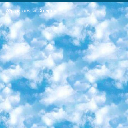
Образовательный портал
РЕСПУБЛИКА УЗБЕКИСТАН МИНИСТРЕРСТВО ДОШКОЛЬНОГО И ШКОЛЬНОГО ОБРАЗОВАНИЯ КОМАНДА в общеобразовательных учреждениях в 2023-2024 учебном году организация и проведение итоговой государственной аттестации обучающихся о Министра дошкольного и школьного образования Республики Узбекистан от 4 марта 2008 года (постановлением Минюста от 20 марта 2008 года № 1778 государственной регистрации) «Итоговое состояние учащихся общего среднего образования на основании положения об утверждении положения об аттестации общего среднего образования выпускной экзамен студентов в образовательных учреждениях в 2023-2024 учебном году В целях организации и прохождения аттестации приказываю: 1. Следующее: перечень предметов, по которым будет проводиться итоговая государственная аттестация и экзамен формы перевода согласно приложению 1; сертификаты международного образца, оценивающие уровень владения иностранными языками перечень согласно приложению 2; 2. Педагогический при специализированных образовательных учреждениях. научно-практический центр квалификации и международной оценки (Д.Давидова) 2024 г. До 25 марта: задания по предметам, по которым будет проводиться итоговая аттестация разработка и утверждение технических условий; итоговая аттестация на основании разработанного предметного задания разработка вопросов по предметам (устно и письменно), экзамен передача; общеобразовательные средние школы и специальные учебные заведения учащиеся выпускных классов школ и интернатов в агентской системе подготовка базы данных экзаменационных материалов и критериев оценки; перевод базы экзаменационных материалов на все языки обучения подать в Республиканский образовательный центр для изготовления; варианты экзаменов на основе разработанных контрольных материалов пусть будут поставлены задачи формирования. 3. Республиканский образовательный центр (Ш.Худайкулов) до 5 апреля 2024 года. до: база данных предоставленных экзаменационных материалов на все языки обучения перевод и экспертиза; для слепых, слабовидящих, глухих, слабослышащих и умственно отсталых детей учащиеся выпускных классов специализированных школ и школ-интернатов база данных экзаменационных материалов на всех преподаваемых языках подготовка критериев оценки; специализированные школы для умственно отсталых детей и технологии для учащихся выпускных классов школ-интернатов разработка соответствующих рекомендаций и критериев проведения ЕГЭ по естествознанию давать задания. 4. Педагогический при специализированных образовательных учреждениях. Научно-практический центр навыков и международной оценки (Д.Давидова), Республика образовательный центр (Худайкулов Ш.) итоговый государственный аттестационный экзамен ориентирован на творческое и логическое мышление при подготовке базы материалов учитывать введение заданий. 5. Следует отметить, что: сертификат государственного образца о знании общеобразовательного предмета и как минимум национальный уровень B1 по предметам на иностранных языках, указанным в Приложении 2. или международно признанный сертификат эквивалентного уровня студенты, изучающие определенный предмет, освобождаются от экзамена; по соответствующим предметам запланирована итоговая государственная аттестация за день до дня, путем жеребьевки Рабочей группой (в письменной форме по предметам, проводимым в форме) из числа сформированных вариантов выбрано 2 варианта; 2 выбранных варианта экзамена анонсированы на официальном сайте министерства и все выпускники по всей стране на основе этих вариантов проводит итоговую государственную аттестацию. 6. Государственное образование учащихся средних общеобразовательных учреждений. знания в соответствии с квалификационными требованиями, которые необходимо приобрести на основании стандартов итоговый (выпускной) контроль для 9 и 11 классов в целях тестирования Экзамены (далее – экзамены) состоят из предметов, перечисленных в приложении 1. будет сделано. 7. Экзамены пройдут с 26 мая по 15 июня 2024 г. (кроме науки физического воспитания). 8. Физическая для учащихся 9 классов общесредних образовательных учреждений. Экзамены по предмету «Образование, квалификация медицина» 1-6 мая 2024 года. сотрудники перевести под присмотр (с отклонениями в физическом или умственном развитии) специализированная школа для детей, школы-интернаты и со сколиозом школы-интернаты санаторного типа для больных детей исключены). 9. Он был слепым, слабовидящим и имел нарушения опорно-двигательного аппарата. экзамены в специализированных школах и интернатах для детей должны проводиться исходя из требований, предъявляемых к общеобразовательным учреждениям (физкультура кроме науки). 10. Специализированная школа для глухих и слабослышащих детей. и экзамены в интернатах и быть реализован в виде письменного теста по математике. 11. Специальность для умственно отсталых детей. Для 9 класса Родной язык и литературное письмо Государственный язык (язык обучения – узбекский). для неклассов) написано Математическое письмо Письменная/устная история Узбекистана Физическое воспитание практично Итоговый контроль Для 11 класса Написание родного языка и литературы (эссе) Математическое письмо Узбекский язык (обучение на узбекском языке) не посещающее общее среднее образование для учреждений)/Образовательное учреждение выбор письменный и устный Иностранный язык письменный/устный Письменная/устная история Узбекистана *По выбору студента:  Химия  Физика  Основы государственного права  География 10 бесплатных образовательных ресурсов - Мы составили подборку онлайн-проектов с интерактивными упражнениями, видеолекциями и статьями. Они помогут вам обрести новые и освежить старые знания бесплатно. 1. «ИНТУИТ» Старейшая образовательная площадка Рунета. Здесь вы найдёте сотни текстовых и видеокурсов на десятки различных тем — от программирования до психологии. Многие курсы подготовлены российскими университетами и крупными международными компаниями вроде Intel и Microsoft. Самостоятельное обучение бесплатное, но желающие могут оплатить услуги персональных наставников. 2. «Смартия» знакомит с актуальными профессиями и подсказывает, как им обучаться. Выбрав заинтересовавшую вас специальность — SMM-специалист, фотограф, веб-дизайнер или другую, — увидите список необходимых для неё умений. Чтобы вы могли освоить их самостоятельно, для каждого умения площадка отображает подборку ссылок на учебные материалы. Хотя «Смартия» ориентируется на русскоязычную аудиторию, часть контента всё же доступна только на английском. 3. «Лекторий Физтеха» Проект Московского физико-технического института (Физтеха). С его помощью вы можете смотреть онлайн серии лекций, записанные на видео в этом вузе. В числе доступных предметов — физика, биология, химия, информационные технологии и другие. К некоторым лекциям администрация ресурса прилагает готовые конспекты, которые можно скачивать в PDF-формате. 4. ITMOcourses Онлайн-площадка Санкт-Петербургского национального исследовательского университета информационных технологий, механики и оптики (ИТМО). Ресурс предоставляет свободный доступ к курсам, разработанным в этом вузе. Каталог материалов разбит на четыре категории: «Оптические системы и технологии», «Приборостроение и робототехника», «Информационные технологии» и «Биотехнологии». Курсы состоят из видеолекций, интерактивных демонстраций и заданий. 5. «КиберЛенинка» Электронная научная библиотека открытого доступа. Каталог площадки регулярно обрастает текстами статей из различных научных изданий. Сгруппированные по журналам и рубрикам публикации можно читать онлайн или скачивать целиком в PDF-формате. Проект нацелен на популяризацию науки за счёт открытого доступа к качественной информации. 6. «ПостНаука» На этом ресурсе публикуют подборки видеолекций, составленные экспертами из разных отраслей и объединённые общими темами. Среди них, к примеру, есть серии «Биоинформатика и геномика», «Культура средневековой Скандинавии» и Cinema Studies о теории кино. Каждая подборка лекций — логически связанная история, рассказанная экспертом от первого лица. Кроме того, на сайте появляются научно-образовательные статьи и тесты на разные темы. 7. «Newочём» Команда проекта «Newочём» отбирает самые интересные тексты из англоязычных СМИ и переводит те из них, за которые голосуют участники сообщества «ВКонтакте». По большей части это научно-популярные статьи. Редакторы придумывают лишь заголовки, в остальном содержание переводов соответствует оригиналам. Полные тексты можно читать прямо в социальной сети. 8. InternetUrok Онлайн-база материалов по основным дисциплинам школьной программы. Информация на сайте структурирована по классам, предметам и темам (урокам). Каждый урок состоит из видеолекций и конспектов. Есть также интерактивные тренажёры и тесты для закрепления пройденного материала. Даже если вы давно окончили школу, возможность повторить программу старших классов всегда может пригодиться. 9. Edutainme Ещё один ресурс об образовании. В отличие от Newtonew, как мне кажется, Edutainme больше ориентируется на представителей индустрии: педагогов, предпринимателей, разработчиков образовательных проектов. Но и любой, кто просто стремится к саморазвитию, найдёт на сайте много полезного и интересного для себя. Например, информацию о новых курсах и образовательных сервисах. 10. Newtonew Онлайн-медиа об образовании и обучении в широком смысле. Авторы Newtonew пишут об инструментах, заведениях, тактиках и стратегиях, которые помогают учить других и получать новые знания самостоятельно. На этой площадке вы найдёте новости, обзоры, аналитические мат