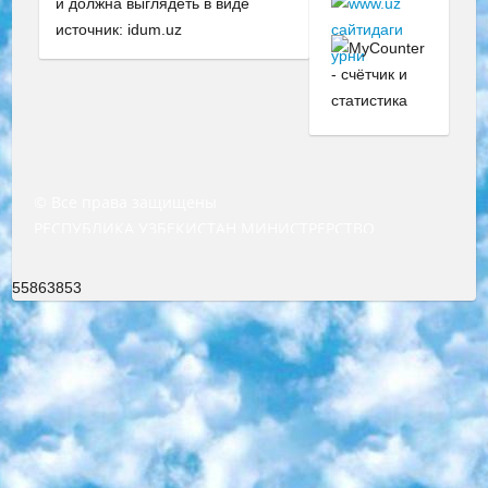
и должна выглядеть в виде
источник: idum.uz
© Все права защищены
РЕСПУБЛИКА УЗБЕКИСТАН МИНИСТРЕРСТВО ДОШКОЛЬНОГО И ШКОЛЬНОГО ОБРАЗОВАНИЯ КОМАНДА в общеобразовательных учреждениях в 2023-2024 учебном году организация и проведение итоговой государственной аттестации обучающихся о Министра дошкольного и школьного образования Республики Узбекистан от 4 марта 2008 года (постановлением Минюста от 20 марта 2008 года № 1778 государственной регистрации) «Итоговое состояние учащихся общего среднего образования на основании положения об утверждении положения об аттестации общего среднего образования выпускной экзамен студентов в образовательных учреждениях в 2023-2024 учебном году В целях организации и прохождения аттестации приказываю: 1. Следующее: перечень предметов, по которым будет проводиться итоговая государственная аттестация и экзамен формы перевода согласно приложению 1; сертификаты международного образца, оценивающие уровень владения иностранными языками перечень согласно приложению 2; 2. Педагогический при специализированных образовательных учреждениях. научно-практический центр квалификации и международной оценки (Д.Давидова) 2024 г. До 25 марта: задания по предметам, по которым будет проводиться итоговая аттестация разработка и утверждение технических условий; итоговая аттестация на основании разработанного предметного задания разработка вопросов по предметам (устно и письменно), экзамен передача; общеобразовательные средние школы и специальные учебные заведения учащиеся выпускных классов школ и интернатов в агентской системе подготовка базы данных экзаменационных материалов и критериев оценки; перевод базы экзаменационных материалов на все языки обучения подать в Республиканский образовательный центр для изготовления; варианты экзаменов на основе разработанных контрольных материалов пусть будут поставлены задачи формирования. 3. Республиканский образовательный центр (Ш.Худайкулов) до 5 апреля 2024 года. до: база данных предоставленных экзаменационных материалов на все языки обучения перевод и экспертиза; для слепых, слабовидящих, глухих, слабослышащих и умственно отсталых детей учащиеся выпускных классов специализированных школ и школ-интернатов база данных экзаменационных материалов на всех преподаваемых языках подготовка критериев оценки; специализированные школы для умственно отсталых детей и технологии для учащихся выпускных классов школ-интернатов разработка соответствующих рекомендаций и критериев проведения ЕГЭ по естествознанию давать задания. 4. Педагогический при специализированных образовательных учреждениях. Научно-практический центр навыков и международной оценки (Д.Давидова), Республика образовательный центр (Худайкулов Ш.) итоговый государственный аттестационный экзамен ориентирован на творческое и логическое мышление при подготовке базы материалов учитывать введение заданий. 5. Следует отметить, что: сертификат государственного образца о знании общеобразовательного предмета и как минимум национальный уровень B1 по предметам на иностранных языках, указанным в Приложении 2. или международно признанный сертификат эквивалентного уровня студенты, изучающие определенный предмет, освобождаются от экзамена; по соответствующим предметам запланирована итоговая государственная аттестация за день до дня, путем жеребьевки Рабочей группой (в письменной форме по предметам, проводимым в форме) из числа сформированных вариантов выбрано 2 варианта; 2 выбранных варианта экзамена анонсированы на официальном сайте министерства и все выпускники по всей стране на основе этих вариантов проводит итоговую государственную аттестацию. 6. Государственное образование учащихся средних общеобразовательных учреждений. знания в соответствии с квалификационными требованиями, которые необходимо приобрести на основании стандартов итоговый (выпускной) контроль для 9 и 11 классов в целях тестирования Экзамены (далее – экзамены) состоят из предметов, перечисленных в приложении 1. будет сделано. 7. Экзамены пройдут с 26 мая по 15 июня 2024 г. (кроме науки физического воспитания). 8. Физическая для учащихся 9 классов общесредних образовательных учреждений. Экзамены по предмету «Образование, квалификация медицина» 1-6 мая 2024 года. сотрудники перевести под присмотр (с отклонениями в физическом или умственном развитии) специализированная школа для детей, школы-интернаты и со сколиозом школы-интернаты санаторного типа для больных детей исключены). 9. Он был слепым, слабовидящим и имел нарушения опорно-двигательного аппарата. экзамены в специализированных школах и интернатах для детей должны проводиться исходя из требований, предъявляемых к общеобразовательным учреждениям (физкультура кроме науки). 10. Специализированная школа для глухих и слабослышащих детей. и экзамены в интернатах и быть реализован в виде письменного теста по математике. 11. Специальность для умственно отсталых детей. Для 9 класса Родной язык и литературное письмо Государственный язык (язык обучения – узбекский). для неклассов) написано Математическое письмо Письменная/устная история Узбекистана Физическое воспитание практично Итоговый контроль Для 11 класса Написание родного языка и литературы (эссе) Математическое письмо Узбекский язык (обучение на узбекском языке) не посещающее общее среднее образование для учреждений)/Образовательное учреждение выбор письменный и устный Иностранный язык письменный/устный Письменная/устная история Узбекистана *По выбору студента:  Химия  Физика  Основы государственного права  География 10 бесплатных образовательных ресурсов - Мы составили подборку онлайн-проектов с интерактивными упражнениями, видеолекциями и статьями. Они помогут вам обрести новые и освежить старые знания бесплатно. 1. «ИНТУИТ» Старейшая образовательная площадка Рунета. Здесь вы найдёте сотни текстовых и видеокурсов на десятки различных тем — от программирования до психологии. Многие курсы подготовлены российскими университетами и крупными международными компаниями вроде Intel и Microsoft. Самостоятельное обучение бесплатное, но желающие могут оплатить услуги персональных наставников. 2. «Смартия» знакомит с актуальными профессиями и подсказывает, как им обучаться. Выбрав заинтересовавшую вас специальность — SMM-специалист, фотограф, веб-дизайнер или другую, — увидите список необходимых для неё умений. Чтобы вы могли освоить их самостоятельно, для каждого умения площадка отображает подборку ссылок на учебные материалы. Хотя «Смартия» ориентируется на русскоязычную аудиторию, часть контента всё же доступна только на английском. 3. «Лекторий Физтеха» Проект Московского физико-технического института (Физтеха). С его помощью вы можете смотреть онлайн серии лекций, записанные на видео в этом вузе. В числе доступных предметов — физика, биология, химия, информационные технологии и другие. К некоторым лекциям администрация ресурса прилагает готовые конспекты, которые можно скачивать в PDF-формате. 4. ITMOcourses Онлайн-площадка Санкт-Петербургского национального исследовательского университета информационных технологий, механики и оптики (ИТМО). Ресурс предоставляет свободный доступ к курсам, разработанным в этом вузе. Каталог материалов разбит на четыре категории: «Оптические системы и технологии», «Приборостроение и робототехника», «Информационные технологии» и «Биотехнологии». Курсы состоят из видеолекций, интерактивных демонстраций и заданий. 5. «КиберЛенинка» Электронная научная библиотека открытого доступа. Каталог площадки регулярно обрастает текстами статей из различных научных изданий. Сгруппированные по журналам и рубрикам публикации можно читать онлайн или скачивать целиком в PDF-формате. Проект нацелен на популяризацию науки за счёт открытого доступа к качественной информации. 6. «ПостНаука» На этом ресурсе публикуют подборки видеолекций, составленные экспертами из разных отраслей и объединённые общими темами. Среди них, к примеру, есть серии «Биоинформатика и геномика», «Культура средневековой Скандинавии» и Cinema Studies о теории кино. Каждая подборка лекций — логически связанная история, рассказанная экспертом от первого лица. Кроме того, на сайте появляются научно-образовательные статьи и тесты на разные темы. 7. «Newочём» Команда проекта «Newочём» отбирает самые интересные тексты из англоязычных СМИ и переводит те из них, за которые голосуют участники сообщества «ВКонтакте». По большей части это научно-популярные статьи. Редакторы придумывают лишь заголовки, в остальном содержание переводов соответствует оригиналам. Полные тексты можно читать прямо в социальной сети. 8. InternetUrok Онлайн-база материалов по основным дисциплинам школьной программы. Информация на сайте структурирована по классам, предметам и темам (урокам). Каждый урок состоит из видеолекций и конспектов. Есть также интерактивные тренажёры и тесты для закрепления пройденного материала. Даже если вы давно окончили школу, возможность повторить программу старших классов всегда может пригодиться. 9. Edutainme Ещё один ресурс об образовании. В отличие от Newtonew, как мне кажется, Edutainme больше ориентируется на представителей индустрии: педагогов, предпринимателей, разработчиков образовательных проектов. Но и любой, кто просто стремится к саморазвитию, найдёт на сайте много полезного и интересного для себя. Например, информацию о новых курсах и образовательных сервисах. 10. Newtonew Онлайн-медиа об образовании и обучении в широком смысле. Авторы Newtonew пишут об инструментах, заведениях, тактиках и стратегиях, которые помогают учить других и получать новые знания самостоятельно. На этой площадке вы найдёте новости, обзоры, аналитические мате
55863853