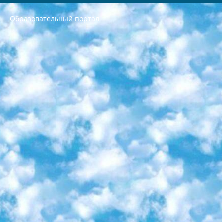
Образовательный портал
РЕСПУБЛИКА УЗБЕКИСТАН МИНИСТРЕРСТВО ДОШКОЛЬНОГО И ШКОЛЬНОГО ОБРАЗОВАНИЯ КОМАНДА в общеобразовательных учреждениях в 2023-2024 учебном году организация и проведение итоговой государственной аттестации обучающихся о Министра дошкольного и школьного образования Республики Узбекистан от 4 марта 2008 года (постановлением Минюста от 20 марта 2008 года № 1778 государственной регистрации) «Итоговое состояние учащихся общего среднего образования на основании положения об утверждении положения об аттестации общего среднего образования выпускной экзамен студентов в образовательных учреждениях в 2023-2024 учебном году В целях организации и прохождения аттестации приказываю: 1. Следующее: перечень предметов, по которым будет проводиться итоговая государственная аттестация и экзамен формы перевода согласно приложению 1; сертификаты международного образца, оценивающие уровень владения иностранными языками перечень согласно приложению 2; 2. Педагогический при специализированных образовательных учреждениях. научно-практический центр квалификации и международной оценки (Д.Давидова) 2024 г. До 25 марта: задания по предметам, по которым будет проводиться итоговая аттестация разработка и утверждение технических условий; итоговая аттестация на основании разработанного предметного задания разработка вопросов по предметам (устно и письменно), экзамен передача; общеобразовательные средние школы и специальные учебные заведения учащиеся выпускных классов школ и интернатов в агентской системе подготовка базы данных экзаменационных материалов и критериев оценки; перевод базы экзаменационных материалов на все языки обучения подать в Республиканский образовательный центр для изготовления; варианты экзаменов на основе разработанных контрольных материалов пусть будут поставлены задачи формирования. 3. Республиканский образовательный центр (Ш.Худайкулов) до 5 апреля 2024 года. до: база данных предоставленных экзаменационных материалов на все языки обучения перевод и экспертиза; для слепых, слабовидящих, глухих, слабослышащих и умственно отсталых детей учащиеся выпускных классов специализированных школ и школ-интернатов база данных экзаменационных материалов на всех преподаваемых языках подготовка критериев оценки; специализированные школы для умственно отсталых детей и технологии для учащихся выпускных классов школ-интернатов разработка соответствующих рекомендаций и критериев проведения ЕГЭ по естествознанию давать задания. 4. Педагогический при специализированных образовательных учреждениях. Научно-практический центр навыков и международной оценки (Д.Давидова), Республика образовательный центр (Худайкулов Ш.) итоговый государственный аттестационный экзамен ориентирован на творческое и логическое мышление при подготовке базы материалов учитывать введение заданий. 5. Следует отметить, что: сертификат государственного образца о знании общеобразовательного предмета и как минимум национальный уровень B1 по предметам на иностранных языках, указанным в Приложении 2. или международно признанный сертификат эквивалентного уровня студенты, изучающие определенный предмет, освобождаются от экзамена; по соответствующим предметам запланирована итоговая государственная аттестация за день до дня, путем жеребьевки Рабочей группой (в письменной форме по предметам, проводимым в форме) из числа сформированных вариантов выбрано 2 варианта; 2 выбранных варианта экзамена анонсированы на официальном сайте министерства и все выпускники по всей стране на основе этих вариантов проводит итоговую государственную аттестацию. 6. Государственное образование учащихся средних общеобразовательных учреждений. знания в соответствии с квалификационными требованиями, которые необходимо приобрести на основании стандартов итоговый (выпускной) контроль для 9 и 11 классов в целях тестирования Экзамены (далее – экзамены) состоят из предметов, перечисленных в приложении 1. будет сделано. 7. Экзамены пройдут с 26 мая по 15 июня 2024 г. (кроме науки физического воспитания). 8. Физическая для учащихся 9 классов общесредних образовательных учреждений. Экзамены по предмету «Образование, квалификация медицина» 1-6 мая 2024 года. сотрудники перевести под присмотр (с отклонениями в физическом или умственном развитии) специализированная школа для детей, школы-интернаты и со сколиозом школы-интернаты санаторного типа для больных детей исключены). 9. Он был слепым, слабовидящим и имел нарушения опорно-двигательного аппарата. экзамены в специализированных школах и интернатах для детей должны проводиться исходя из требований, предъявляемых к общеобразовательным учреждениям (физкультура кроме науки). 10. Специализированная школа для глухих и слабослышащих детей. и экзамены в интернатах и быть реализован в виде письменного теста по математике. 11. Специальность для умственно отсталых детей. Для 9 класса Родной язык и литературное письмо Государственный язык (язык обучения – узбекский). для неклассов) написано Математическое письмо Письменная/устная история Узбекистана Физическое воспитание практично Итоговый контроль Для 11 класса Написание родного языка и литературы (эссе) Математическое письмо Узбекский язык (обучение на узбекском языке) не посещающее общее среднее образование для учреждений)/Образовательное учреждение выбор письменный и устный Иностранный язык письменный/устный Письменная/устная история Узбекистана *По выбору студента:  Химия  Физика  Основы государственного права  География 10 бесплатных образовательных ресурсов - Мы составили подборку онлайн-проектов с интерактивными упражнениями, видеолекциями и статьями. Они помогут вам обрести новые и освежить старые знания бесплатно. 1. «ИНТУИТ» Старейшая образовательная площадка Рунета. Здесь вы найдёте сотни текстовых и видеокурсов на десятки различных тем — от программирования до психологии. Многие курсы подготовлены российскими университетами и крупными международными компаниями вроде Intel и Microsoft. Самостоятельное обучение бесплатное, но желающие могут оплатить услуги персональных наставников. 2. «Смартия» знакомит с актуальными профессиями и подсказывает, как им обучаться. Выбрав заинтересовавшую вас специальность — SMM-специалист, фотограф, веб-дизайнер или другую, — увидите список необходимых для неё умений. Чтобы вы могли освоить их самостоятельно, для каждого умения площадка отображает подборку ссылок на учебные материалы. Хотя «Смартия» ориентируется на русскоязычную аудиторию, часть контента всё же доступна только на английском. 3. «Лекторий Физтеха» Проект Московского физико-технического института (Физтеха). С его помощью вы можете смотреть онлайн серии лекций, записанные на видео в этом вузе. В числе доступных предметов — физика, биология, химия, информационные технологии и другие. К некоторым лекциям администрация ресурса прилагает готовые конспекты, которые можно скачивать в PDF-формате. 4. ITMOcourses Онлайн-площадка Санкт-Петербургского национального исследовательского университета информационных технологий, механики и оптики (ИТМО). Ресурс предоставляет свободный доступ к курсам, разработанным в этом вузе. Каталог материалов разбит на четыре категории: «Оптические системы и технологии», «Приборостроение и робототехника», «Информационные технологии» и «Биотехнологии». Курсы состоят из видеолекций, интерактивных демонстраций и заданий. 5. «КиберЛенинка» Электронная научная библиотека открытого доступа. Каталог площадки регулярно обрастает текстами статей из различных научных изданий. Сгруппированные по журналам и рубрикам публикации можно читать онлайн или скачивать целиком в PDF-формате. Проект нацелен на популяризацию науки за счёт открытого доступа к качественной информации. 6. «ПостНаука» На этом ресурсе публикуют подборки видеолекций, составленные экспертами из разных отраслей и объединённые общими темами. Среди них, к примеру, есть серии «Биоинформатика и геномика», «Культура средневековой Скандинавии» и Cinema Studies о теории кино. Каждая подборка лекций — логически связанная история, рассказанная экспертом от первого лица. Кроме того, на сайте появляются научно-образовательные статьи и тесты на разные темы. 7. «Newочём» Команда проекта «Newочём» отбирает самые интересные тексты из англоязычных СМИ и переводит те из них, за которые голосуют участники сообщества «ВКонтакте». По большей части это научно-популярные статьи. Редакторы придумывают лишь заголовки, в остальном содержание переводов соответствует оригиналам. Полные тексты можно читать прямо в социальной сети. 8. InternetUrok Онлайн-база материалов по основным дисциплинам школьной программы. Информация на сайте структурирована по классам, предметам и темам (урокам). Каждый урок состоит из видеолекций и конспектов. Есть также интерактивные тренажёры и тесты для закрепления пройденного материала. Даже если вы давно окончили школу, возможность повторить программу старших классов всегда может пригодиться. 9. Edutainme Ещё один ресурс об образовании. В отличие от Newtonew, как мне кажется, Edutainme больше ориентируется на представителей индустрии: педагогов, предпринимателей, разработчиков образовательных проектов. Но и любой, кто просто стремится к саморазвитию, найдёт на сайте много полезного и интересного для себя. Например, информацию о новых курсах и образовательных сервисах. 10. Newtonew Онлайн-медиа об образовании и обучении в широком смысле. Авторы Newtonew пишут об инструментах, заведениях, тактиках и стратегиях, которые помогают учить других и получать новые знания самостоятельно. На этой площадке вы найдёте новости, обзоры, аналитические мат