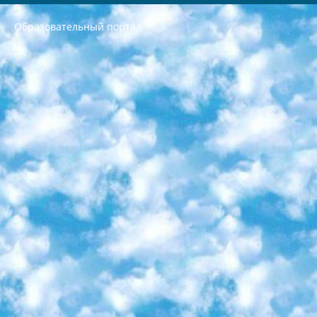
Образовательный портал
РЕСПУБЛИКА УЗБЕКИСТАН МИНИСТРЕРСТВО ДОШКОЛЬНОГО И ШКОЛЬНОГО ОБРАЗОВАНИЯ КОМАНДА в общеобразовательных учреждениях в 2023-2024 учебном году организация и проведение итоговой государственной аттестации обучающихся о Министра дошкольного и школьного образования Республики Узбекистан от 4 марта 2008 года (постановлением Минюста от 20 марта 2008 года № 1778 государственной регистрации) «Итоговое состояние учащихся общего среднего образования на основании положения об утверждении положения об аттестации общего среднего образования выпускной экзамен студентов в образовательных учреждениях в 2023-2024 учебном году В целях организации и прохождения аттестации приказываю: 1. Следующее: перечень предметов, по которым будет проводиться итоговая государственная аттестация и экзамен формы перевода согласно приложению 1; сертификаты международного образца, оценивающие уровень владения иностранными языками перечень согласно приложению 2; 2. Педагогический при специализированных образовательных учреждениях. научно-практический центр квалификации и международной оценки (Д.Давидова) 2024 г. До 25 марта: задания по предметам, по которым будет проводиться итоговая аттестация разработка и утверждение технических условий; итоговая аттестация на основании разработанного предметного задания разработка вопросов по предметам (устно и письменно), экзамен передача; общеобразовательные средние школы и специальные учебные заведения учащиеся выпускных классов школ и интернатов в агентской системе подготовка базы данных экзаменационных материалов и критериев оценки; перевод базы экзаменационных материалов на все языки обучения подать в Республиканский образовательный центр для изготовления; варианты экзаменов на основе разработанных контрольных материалов пусть будут поставлены задачи формирования. 3. Республиканский образовательный центр (Ш.Худайкулов) до 5 апреля 2024 года. до: база данных предоставленных экзаменационных материалов на все языки обучения перевод и экспертиза; для слепых, слабовидящих, глухих, слабослышащих и умственно отсталых детей учащиеся выпускных классов специализированных школ и школ-интернатов база данных экзаменационных материалов на всех преподаваемых языках подготовка критериев оценки; специализированные школы для умственно отсталых детей и технологии для учащихся выпускных классов школ-интернатов разработка соответствующих рекомендаций и критериев проведения ЕГЭ по естествознанию давать задания. 4. Педагогический при специализированных образовательных учреждениях. Научно-практический центр навыков и международной оценки (Д.Давидова), Республика образовательный центр (Худайкулов Ш.) итоговый государственный аттестационный экзамен ориентирован на творческое и логическое мышление при подготовке базы материалов учитывать введение заданий. 5. Следует отметить, что: сертификат государственного образца о знании общеобразовательного предмета и как минимум национальный уровень B1 по предметам на иностранных языках, указанным в Приложении 2. или международно признанный сертификат эквивалентного уровня студенты, изучающие определенный предмет, освобождаются от экзамена; по соответствующим предметам запланирована итоговая государственная аттестация за день до дня, путем жеребьевки Рабочей группой (в письменной форме по предметам, проводимым в форме) из числа сформированных вариантов выбрано 2 варианта; 2 выбранных варианта экзамена анонсированы на официальном сайте министерства и все выпускники по всей стране на основе этих вариантов проводит итоговую государственную аттестацию. 6. Государственное образование учащихся средних общеобразовательных учреждений. знания в соответствии с квалификационными требованиями, которые необходимо приобрести на основании стандартов итоговый (выпускной) контроль для 9 и 11 классов в целях тестирования Экзамены (далее – экзамены) состоят из предметов, перечисленных в приложении 1. будет сделано. 7. Экзамены пройдут с 26 мая по 15 июня 2024 г. (кроме науки физического воспитания). 8. Физическая для учащихся 9 классов общесредних образовательных учреждений. Экзамены по предмету «Образование, квалификация медицина» 1-6 мая 2024 года. сотрудники перевести под присмотр (с отклонениями в физическом или умственном развитии) специализированная школа для детей, школы-интернаты и со сколиозом школы-интернаты санаторного типа для больных детей исключены). 9. Он был слепым, слабовидящим и имел нарушения опорно-двигательного аппарата. экзамены в специализированных школах и интернатах для детей должны проводиться исходя из требований, предъявляемых к общеобразовательным учреждениям (физкультура кроме науки). 10. Специализированная школа для глухих и слабослышащих детей. и экзамены в интернатах и быть реализован в виде письменного теста по математике. 11. Специальность для умственно отсталых детей. Для 9 класса Родной язык и литературное письмо Государственный язык (язык обучения – узбекский). для неклассов) написано Математическое письмо Письменная/устная история Узбекистана Физическое воспитание практично Итоговый контроль Для 11 класса Написание родного языка и литературы (эссе) Математическое письмо Узбекский язык (обучение на узбекском языке) не посещающее общее среднее образование для учреждений)/Образовательное учреждение выбор письменный и устный Иностранный язык письменный/устный Письменная/устная история Узбекистана *По выбору студента:  Химия  Физика  Основы государственного права  География 10 бесплатных образовательных ресурсов - Мы составили подборку онлайн-проектов с интерактивными упражнениями, видеолекциями и статьями. Они помогут вам обрести новые и освежить старые знания бесплатно. 1. «ИНТУИТ» Старейшая образовательная площадка Рунета. Здесь вы найдёте сотни текстовых и видеокурсов на десятки различных тем — от программирования до психологии. Многие курсы подготовлены российскими университетами и крупными международными компаниями вроде Intel и Microsoft. Самостоятельное обучение бесплатное, но желающие могут оплатить услуги персональных наставников. 2. «Смартия» знакомит с актуальными профессиями и подсказывает, как им обучаться. Выбрав заинтересовавшую вас специальность — SMM-специалист, фотограф, веб-дизайнер или другую, — увидите список необходимых для неё умений. Чтобы вы могли освоить их самостоятельно, для каждого умения площадка отображает подборку ссылок на учебные материалы. Хотя «Смартия» ориентируется на русскоязычную аудиторию, часть контента всё же доступна только на английском. 3. «Лекторий Физтеха» Проект Московского физико-технического института (Физтеха). С его помощью вы можете смотреть онлайн серии лекций, записанные на видео в этом вузе. В числе доступных предметов — физика, биология, химия, информационные технологии и другие. К некоторым лекциям администрация ресурса прилагает готовые конспекты, которые можно скачивать в PDF-формате. 4. ITMOcourses Онлайн-площадка Санкт-Петербургского национального исследовательского университета информационных технологий, механики и оптики (ИТМО). Ресурс предоставляет свободный доступ к курсам, разработанным в этом вузе. Каталог материалов разбит на четыре категории: «Оптические системы и технологии», «Приборостроение и робототехника», «Информационные технологии» и «Биотехнологии». Курсы состоят из видеолекций, интерактивных демонстраций и заданий. 5. «КиберЛенинка» Электронная научная библиотека открытого доступа. Каталог площадки регулярно обрастает текстами статей из различных научных изданий. Сгруппированные по журналам и рубрикам публикации можно читать онлайн или скачивать целиком в PDF-формате. Проект нацелен на популяризацию науки за счёт открытого доступа к качественной информации. 6. «ПостНаука» На этом ресурсе публикуют подборки видеолекций, составленные экспертами из разных отраслей и объединённые общими темами. Среди них, к примеру, есть серии «Биоинформатика и геномика», «Культура средневековой Скандинавии» и Cinema Studies о теории кино. Каждая подборка лекций — логически связанная история, рассказанная экспертом от первого лица. Кроме того, на сайте появляются научно-образовательные статьи и тесты на разные темы. 7. «Newочём» Команда проекта «Newочём» отбирает самые интересные тексты из англоязычных СМИ и переводит те из них, за которые голосуют участники сообщества «ВКонтакте». По большей части это научно-популярные статьи. Редакторы придумывают лишь заголовки, в остальном содержание переводов соответствует оригиналам. Полные тексты можно читать прямо в социальной сети. 8. InternetUrok Онлайн-база материалов по основным дисциплинам школьной программы. Информация на сайте структурирована по классам, предметам и темам (урокам). Каждый урок состоит из видеолекций и конспектов. Есть также интерактивные тренажёры и тесты для закрепления пройденного материала. Даже если вы давно окончили школу, возможность повторить программу старших классов всегда может пригодиться. 9. Edutainme Ещё один ресурс об образовании. В отличие от Newtonew, как мне кажется, Edutainme больше ориентируется на представителей индустрии: педагогов, предпринимателей, разработчиков образовательных проектов. Но и любой, кто просто стремится к саморазвитию, найдёт на сайте много полезного и интересного для себя. Например, информацию о новых курсах и образовательных сервисах. 10. Newtonew Онлайн-медиа об образовании и обучении в широком смысле. Авторы Newtonew пишут об инструментах, заведениях, тактиках и стратегиях, которые помогают учить других и получать новые знания самостоятельно. На этой площадке вы найдёте новости, обзоры, аналитические мат