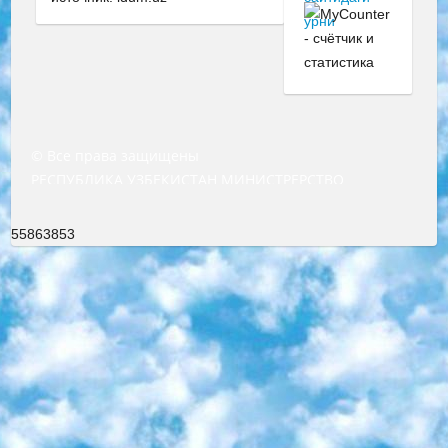
© Все права защищены
РЕСПУБЛИКА УЗБЕКИСТАН МИНИСТРЕРСТВО ДОШКОЛЬНОГО И ШКОЛЬНОГО ОБРАЗОВАНИЯ КОМАНДА в общеобразовательных учреждениях в 2023-2024 учебном году организация и проведение итоговой государственной аттестации обучающихся о Министра дошкольного и школьного образования Республики Узбекистан от 4 марта 2008 года (постановлением Минюста от 20 марта 2008 года № 1778 государственной регистрации) «Итоговое состояние учащихся общего среднего образования на основании положения об утверждении положения об аттестации общего среднего образования выпускной экзамен студентов в образовательных учреждениях в 2023-2024 учебном году В целях организации и прохождения аттестации приказываю: 1. Следующее: перечень предметов, по которым будет проводиться итоговая государственная аттестация и экзамен формы перевода согласно приложению 1; сертификаты международного образца, оценивающие уровень владения иностранными языками перечень согласно приложению 2; 2. Педагогический при специализированных образовательных учреждениях. научно-практический центр квалификации и международной оценки (Д.Давидова) 2024 г. До 25 марта: задания по предметам, по которым будет проводиться итоговая аттестация разработка и утверждение технических условий; итоговая аттестация на основании разработанного предметного задания разработка вопросов по предметам (устно и письменно), экзамен передача; общеобразовательные средние школы и специальные учебные заведения учащиеся выпускных классов школ и интернатов в агентской системе подготовка базы данных экзаменационных материалов и критериев оценки; перевод базы экзаменационных материалов на все языки обучения подать в Республиканский образовательный центр для изготовления; варианты экзаменов на основе разработанных контрольных материалов пусть будут поставлены задачи формирования. 3. Республиканский образовательный центр (Ш.Худайкулов) до 5 апреля 2024 года. до: база данных предоставленных экзаменационных материалов на все языки обучения перевод и экспертиза; для слепых, слабовидящих, глухих, слабослышащих и умственно отсталых детей учащиеся выпускных классов специализированных школ и школ-интернатов база данных экзаменационных материалов на всех преподаваемых языках подготовка критериев оценки; специализированные школы для умственно отсталых детей и технологии для учащихся выпускных классов школ-интернатов разработка соответствующих рекомендаций и критериев проведения ЕГЭ по естествознанию давать задания. 4. Педагогический при специализированных образовательных учреждениях. Научно-практический центр навыков и международной оценки (Д.Давидова), Республика образовательный центр (Худайкулов Ш.) итоговый государственный аттестационный экзамен ориентирован на творческое и логическое мышление при подготовке базы материалов учитывать введение заданий. 5. Следует отметить, что: сертификат государственного образца о знании общеобразовательного предмета и как минимум национальный уровень B1 по предметам на иностранных языках, указанным в Приложении 2. или международно признанный сертификат эквивалентного уровня студенты, изучающие определенный предмет, освобождаются от экзамена; по соответствующим предметам запланирована итоговая государственная аттестация за день до дня, путем жеребьевки Рабочей группой (в письменной форме по предметам, проводимым в форме) из числа сформированных вариантов выбрано 2 варианта; 2 выбранных варианта экзамена анонсированы на официальном сайте министерства и все выпускники по всей стране на основе этих вариантов проводит итоговую государственную аттестацию. 6. Государственное образование учащихся средних общеобразовательных учреждений. знания в соответствии с квалификационными требованиями, которые необходимо приобрести на основании стандартов итоговый (выпускной) контроль для 9 и 11 классов в целях тестирования Экзамены (далее – экзамены) состоят из предметов, перечисленных в приложении 1. будет сделано. 7. Экзамены пройдут с 26 мая по 15 июня 2024 г. (кроме науки физического воспитания). 8. Физическая для учащихся 9 классов общесредних образовательных учреждений. Экзамены по предмету «Образование, квалификация медицина» 1-6 мая 2024 года. сотрудники перевести под присмотр (с отклонениями в физическом или умственном развитии) специализированная школа для детей, школы-интернаты и со сколиозом школы-интернаты санаторного типа для больных детей исключены). 9. Он был слепым, слабовидящим и имел нарушения опорно-двигательного аппарата. экзамены в специализированных школах и интернатах для детей должны проводиться исходя из требований, предъявляемых к общеобразовательным учреждениям (физкультура кроме науки). 10. Специализированная школа для глухих и слабослышащих детей. и экзамены в интернатах и быть реализован в виде письменного теста по математике. 11. Специальность для умственно отсталых детей. Для 9 класса Родной язык и литературное письмо Государственный язык (язык обучения – узбекский). для неклассов) написано Математическое письмо Письменная/устная история Узбекистана Физическое воспитание практично Итоговый контроль Для 11 класса Написание родного языка и литературы (эссе) Математическое письмо Узбекский язык (обучение на узбекском языке) не посещающее общее среднее образование для учреждений)/Образовательное учреждение выбор письменный и устный Иностранный язык письменный/устный Письменная/устная история Узбекистана *По выбору студента:  Химия  Физика  Основы государственного права  География 10 бесплатных образовательных ресурсов - Мы составили подборку онлайн-проектов с интерактивными упражнениями, видеолекциями и статьями. Они помогут вам обрести новые и освежить старые знания бесплатно. 1. «ИНТУИТ» Старейшая образовательная площадка Рунета. Здесь вы найдёте сотни текстовых и видеокурсов на десятки различных тем — от программирования до психологии. Многие курсы подготовлены российскими университетами и крупными международными компаниями вроде Intel и Microsoft. Самостоятельное обучение бесплатное, но желающие могут оплатить услуги персональных наставников. 2. «Смартия» знакомит с актуальными профессиями и подсказывает, как им обучаться. Выбрав заинтересовавшую вас специальность — SMM-специалист, фотограф, веб-дизайнер или другую, — увидите список необходимых для неё умений. Чтобы вы могли освоить их самостоятельно, для каждого умения площадка отображает подборку ссылок на учебные материалы. Хотя «Смартия» ориентируется на русскоязычную аудиторию, часть контента всё же доступна только на английском. 3. «Лекторий Физтеха» Проект Московского физико-технического института (Физтеха). С его помощью вы можете смотреть онлайн серии лекций, записанные на видео в этом вузе. В числе доступных предметов — физика, биология, химия, информационные технологии и другие. К некоторым лекциям администрация ресурса прилагает готовые конспекты, которые можно скачивать в PDF-формате. 4. ITMOcourses Онлайн-площадка Санкт-Петербургского национального исследовательского университета информационных технологий, механики и оптики (ИТМО). Ресурс предоставляет свободный доступ к курсам, разработанным в этом вузе. Каталог материалов разбит на четыре категории: «Оптические системы и технологии», «Приборостроение и робототехника», «Информационные технологии» и «Биотехнологии». Курсы состоят из видеолекций, интерактивных демонстраций и заданий. 5. «КиберЛенинка» Электронная научная библиотека открытого доступа. Каталог площадки регулярно обрастает текстами статей из различных научных изданий. Сгруппированные по журналам и рубрикам публикации можно читать онлайн или скачивать целиком в PDF-формате. Проект нацелен на популяризацию науки за счёт открытого доступа к качественной информации. 6. «ПостНаука» На этом ресурсе публикуют подборки видеолекций, составленные экспертами из разных отраслей и объединённые общими темами. Среди них, к примеру, есть серии «Биоинформатика и геномика», «Культура средневековой Скандинавии» и Cinema Studies о теории кино. Каждая подборка лекций — логически связанная история, рассказанная экспертом от первого лица. Кроме того, на сайте появляются научно-образовательные статьи и тесты на разные темы. 7. «Newочём» Команда проекта «Newочём» отбирает самые интересные тексты из англоязычных СМИ и переводит те из них, за которые голосуют участники сообщества «ВКонтакте». По большей части это научно-популярные статьи. Редакторы придумывают лишь заголовки, в остальном содержание переводов соответствует оригиналам. Полные тексты можно читать прямо в социальной сети. 8. InternetUrok Онлайн-база материалов по основным дисциплинам школьной программы. Информация на сайте структурирована по классам, предметам и темам (урокам). Каждый урок состоит из видеолекций и конспектов. Есть также интерактивные тренажёры и тесты для закрепления пройденного материала. Даже если вы давно окончили школу, возможность повторить программу старших классов всегда может пригодиться. 9. Edutainme Ещё один ресурс об образовании. В отличие от Newtonew, как мне кажется, Edutainme больше ориентируется на представителей индустрии: педагогов, предпринимателей, разработчиков образовательных проектов. Но и любой, кто просто стремится к саморазвитию, найдёт на сайте много полезного и интересного для себя. Например, информацию о новых курсах и образовательных сервисах. 10. Newtonew Онлайн-медиа об образовании и обучении в широком смысле. Авторы Newtonew пишут об инструментах, заведениях, тактиках и стратегиях, которые помогают учить других и получать новые знания самостоятельно. На этой площадке вы найдёте новости, обзоры, аналитические мате
55863853