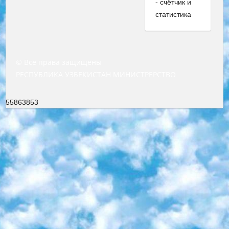
© Все права защищены
РЕСПУБЛИКА УЗБЕКИСТАН МИНИСТРЕРСТВО ДОШКОЛЬНОГО И ШКОЛЬНОГО ОБРАЗОВАНИЯ КОМАНДА в общеобразовательных учреждениях в 2023-2024 учебном году организация и проведение итоговой государственной аттестации обучающихся о Министра дошкольного и школьного образования Республики Узбекистан от 4 марта 2008 года (постановлением Минюста от 20 марта 2008 года № 1778 государственной регистрации) «Итоговое состояние учащихся общего среднего образования на основании положения об утверждении положения об аттестации общего среднего образования выпускной экзамен студентов в образовательных учреждениях в 2023-2024 учебном году В целях организации и прохождения аттестации приказываю: 1. Следующее: перечень предметов, по которым будет проводиться итоговая государственная аттестация и экзамен формы перевода согласно приложению 1; сертификаты международного образца, оценивающие уровень владения иностранными языками перечень согласно приложению 2; 2. Педагогический при специализированных образовательных учреждениях. научно-практический центр квалификации и международной оценки (Д.Давидова) 2024 г. До 25 марта: задания по предметам, по которым будет проводиться итоговая аттестация разработка и утверждение технических условий; итоговая аттестация на основании разработанного предметного задания разработка вопросов по предметам (устно и письменно), экзамен передача; общеобразовательные средние школы и специальные учебные заведения учащиеся выпускных классов школ и интернатов в агентской системе подготовка базы данных экзаменационных материалов и критериев оценки; перевод базы экзаменационных материалов на все языки обучения подать в Республиканский образовательный центр для изготовления; варианты экзаменов на основе разработанных контрольных материалов пусть будут поставлены задачи формирования. 3. Республиканский образовательный центр (Ш.Худайкулов) до 5 апреля 2024 года. до: база данных предоставленных экзаменационных материалов на все языки обучения перевод и экспертиза; для слепых, слабовидящих, глухих, слабослышащих и умственно отсталых детей учащиеся выпускных классов специализированных школ и школ-интернатов база данных экзаменационных материалов на всех преподаваемых языках подготовка критериев оценки; специализированные школы для умственно отсталых детей и технологии для учащихся выпускных классов школ-интернатов разработка соответствующих рекомендаций и критериев проведения ЕГЭ по естествознанию давать задания. 4. Педагогический при специализированных образовательных учреждениях. Научно-практический центр навыков и международной оценки (Д.Давидова), Республика образовательный центр (Худайкулов Ш.) итоговый государственный аттестационный экзамен ориентирован на творческое и логическое мышление при подготовке базы материалов учитывать введение заданий. 5. Следует отметить, что: сертификат государственного образца о знании общеобразовательного предмета и как минимум национальный уровень B1 по предметам на иностранных языках, указанным в Приложении 2. или международно признанный сертификат эквивалентного уровня студенты, изучающие определенный предмет, освобождаются от экзамена; по соответствующим предметам запланирована итоговая государственная аттестация за день до дня, путем жеребьевки Рабочей группой (в письменной форме по предметам, проводимым в форме) из числа сформированных вариантов выбрано 2 варианта; 2 выбранных варианта экзамена анонсированы на официальном сайте министерства и все выпускники по всей стране на основе этих вариантов проводит итоговую государственную аттестацию. 6. Государственное образование учащихся средних общеобразовательных учреждений. знания в соответствии с квалификационными требованиями, которые необходимо приобрести на основании стандартов итоговый (выпускной) контроль для 9 и 11 классов в целях тестирования Экзамены (далее – экзамены) состоят из предметов, перечисленных в приложении 1. будет сделано. 7. Экзамены пройдут с 26 мая по 15 июня 2024 г. (кроме науки физического воспитания). 8. Физическая для учащихся 9 классов общесредних образовательных учреждений. Экзамены по предмету «Образование, квалификация медицина» 1-6 мая 2024 года. сотрудники перевести под присмотр (с отклонениями в физическом или умственном развитии) специализированная школа для детей, школы-интернаты и со сколиозом школы-интернаты санаторного типа для больных детей исключены). 9. Он был слепым, слабовидящим и имел нарушения опорно-двигательного аппарата. экзамены в специализированных школах и интернатах для детей должны проводиться исходя из требований, предъявляемых к общеобразовательным учреждениям (физкультура кроме науки). 10. Специализированная школа для глухих и слабослышащих детей. и экзамены в интернатах и быть реализован в виде письменного теста по математике. 11. Специальность для умственно отсталых детей. Для 9 класса Родной язык и литературное письмо Государственный язык (язык обучения – узбекский). для неклассов) написано Математическое письмо Письменная/устная история Узбекистана Физическое воспитание практично Итоговый контроль Для 11 класса Написание родного языка и литературы (эссе) Математическое письмо Узбекский язык (обучение на узбекском языке) не посещающее общее среднее образование для учреждений)/Образовательное учреждение выбор письменный и устный Иностранный язык письменный/устный Письменная/устная история Узбекистана *По выбору студента:  Химия  Физика  Основы государственного права  География 10 бесплатных образовательных ресурсов - Мы составили подборку онлайн-проектов с интерактивными упражнениями, видеолекциями и статьями. Они помогут вам обрести новые и освежить старые знания бесплатно. 1. «ИНТУИТ» Старейшая образовательная площадка Рунета. Здесь вы найдёте сотни текстовых и видеокурсов на десятки различных тем — от программирования до психологии. Многие курсы подготовлены российскими университетами и крупными международными компаниями вроде Intel и Microsoft. Самостоятельное обучение бесплатное, но желающие могут оплатить услуги персональных наставников. 2. «Смартия» знакомит с актуальными профессиями и подсказывает, как им обучаться. Выбрав заинтересовавшую вас специальность — SMM-специалист, фотограф, веб-дизайнер или другую, — увидите список необходимых для неё умений. Чтобы вы могли освоить их самостоятельно, для каждого умения площадка отображает подборку ссылок на учебные материалы. Хотя «Смартия» ориентируется на русскоязычную аудиторию, часть контента всё же доступна только на английском. 3. «Лекторий Физтеха» Проект Московского физико-технического института (Физтеха). С его помощью вы можете смотреть онлайн серии лекций, записанные на видео в этом вузе. В числе доступных предметов — физика, биология, химия, информационные технологии и другие. К некоторым лекциям администрация ресурса прилагает готовые конспекты, которые можно скачивать в PDF-формате. 4. ITMOcourses Онлайн-площадка Санкт-Петербургского национального исследовательского университета информационных технологий, механики и оптики (ИТМО). Ресурс предоставляет свободный доступ к курсам, разработанным в этом вузе. Каталог материалов разбит на четыре категории: «Оптические системы и технологии», «Приборостроение и робототехника», «Информационные технологии» и «Биотехнологии». Курсы состоят из видеолекций, интерактивных демонстраций и заданий. 5. «КиберЛенинка» Электронная научная библиотека открытого доступа. Каталог площадки регулярно обрастает текстами статей из различных научных изданий. Сгруппированные по журналам и рубрикам публикации можно читать онлайн или скачивать целиком в PDF-формате. Проект нацелен на популяризацию науки за счёт открытого доступа к качественной информации. 6. «ПостНаука» На этом ресурсе публикуют подборки видеолекций, составленные экспертами из разных отраслей и объединённые общими темами. Среди них, к примеру, есть серии «Биоинформатика и геномика», «Культура средневековой Скандинавии» и Cinema Studies о теории кино. Каждая подборка лекций — логически связанная история, рассказанная экспертом от первого лица. Кроме того, на сайте появляются научно-образовательные статьи и тесты на разные темы. 7. «Newочём» Команда проекта «Newочём» отбирает самые интересные тексты из англоязычных СМИ и переводит те из них, за которые голосуют участники сообщества «ВКонтакте». По большей части это научно-популярные статьи. Редакторы придумывают лишь заголовки, в остальном содержание переводов соответствует оригиналам. Полные тексты можно читать прямо в социальной сети. 8. InternetUrok Онлайн-база материалов по основным дисциплинам школьной программы. Информация на сайте структурирована по классам, предметам и темам (урокам). Каждый урок состоит из видеолекций и конспектов. Есть также интерактивные тренажёры и тесты для закрепления пройденного материала. Даже если вы давно окончили школу, возможность повторить программу старших классов всегда может пригодиться. 9. Edutainme Ещё один ресурс об образовании. В отличие от Newtonew, как мне кажется, Edutainme больше ориентируется на представителей индустрии: педагогов, предпринимателей, разработчиков образовательных проектов. Но и любой, кто просто стремится к саморазвитию, найдёт на сайте много полезного и интересного для себя. Например, информацию о новых курсах и образовательных сервисах. 10. Newtonew Онлайн-медиа об образовании и обучении в широком смысле. Авторы Newtonew пишут об инструментах, заведениях, тактиках и стратегиях, которые помогают учить других и получать новые знания самостоятельно. На этой площадке вы найдёте новости, обзоры, аналитические мате
55863853