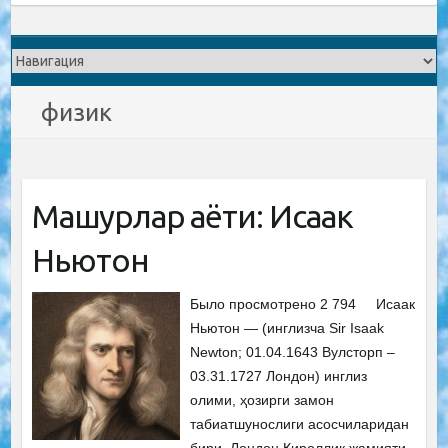
физик
Машҳурлар ҳаёти: Исаак
Ньютон
Было просмотрено 2 794 Исаак
Ньютон — (инглизча Sir Isaak
Newton; 01.04.1643 Вулсторп –
03.31.1727 Лондон) инглиз
олими, ҳозирги замон
табиатшунослиги асосчиларидан