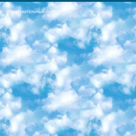
Образовательный портал
РЕСПУБЛИКА УЗБЕКИСТАН МИНИСТРЕРСТВО ДОШКОЛЬНОГО И ШКОЛЬНОГО ОБРАЗОВАНИЯ КОМАНДА в общеобразовательных учреждениях в 2023-2024 учебном году организация и проведение итоговой государственной аттестации обучающихся о Министра дошкольного и школьного образования Республики Узбекистан от 4 марта 2008 года (постановлением Минюста от 20 марта 2008 года № 1778 государственной регистрации) «Итоговое состояние учащихся общего среднего образования на основании положения об утверждении положения об аттестации общего среднего образования выпускной экзамен студентов в образовательных учреждениях в 2023-2024 учебном году В целях организации и прохождения аттестации приказываю: 1. Следующее: перечень предметов, по которым будет проводиться итоговая государственная аттестация и экзамен формы перевода согласно приложению 1; сертификаты международного образца, оценивающие уровень владения иностранными языками перечень согласно приложению 2; 2. Педагогический при специализированных образовательных учреждениях. научно-практический центр квалификации и международной оценки (Д.Давидова) 2024 г. До 25 марта: задания по предметам, по которым будет проводиться итоговая аттестация разработка и утверждение технических условий; итоговая аттестация на основании разработанного предметного задания разработка вопросов по предметам (устно и письменно), экзамен передача; общеобразовательные средние школы и специальные учебные заведения учащиеся выпускных классов школ и интернатов в агентской системе подготовка базы данных экзаменационных материалов и критериев оценки; перевод базы экзаменационных материалов на все языки обучения подать в Республиканский образовательный центр для изготовления; варианты экзаменов на основе разработанных контрольных материалов пусть будут поставлены задачи формирования. 3. Республиканский образовательный центр (Ш.Худайкулов) до 5 апреля 2024 года. до: база данных предоставленных экзаменационных материалов на все языки обучения перевод и экспертиза; для слепых, слабовидящих, глухих, слабослышащих и умственно отсталых детей учащиеся выпускных классов специализированных школ и школ-интернатов база данных экзаменационных материалов на всех преподаваемых языках подготовка критериев оценки; специализированные школы для умственно отсталых детей и технологии для учащихся выпускных классов школ-интернатов разработка соответствующих рекомендаций и критериев проведения ЕГЭ по естествознанию давать задания. 4. Педагогический при специализированных образовательных учреждениях. Научно-практический центр навыков и международной оценки (Д.Давидова), Республика образовательный центр (Худайкулов Ш.) итоговый государственный аттестационный экзамен ориентирован на творческое и логическое мышление при подготовке базы материалов учитывать введение заданий. 5. Следует отметить, что: сертификат государственного образца о знании общеобразовательного предмета и как минимум национальный уровень B1 по предметам на иностранных языках, указанным в Приложении 2. или международно признанный сертификат эквивалентного уровня студенты, изучающие определенный предмет, освобождаются от экзамена; по соответствующим предметам запланирована итоговая государственная аттестация за день до дня, путем жеребьевки Рабочей группой (в письменной форме по предметам, проводимым в форме) из числа сформированных вариантов выбрано 2 варианта; 2 выбранных варианта экзамена анонсированы на официальном сайте министерства и все выпускники по всей стране на основе этих вариантов проводит итоговую государственную аттестацию. 6. Государственное образование учащихся средних общеобразовательных учреждений. знания в соответствии с квалификационными требованиями, которые необходимо приобрести на основании стандартов итоговый (выпускной) контроль для 9 и 11 классов в целях тестирования Экзамены (далее – экзамены) состоят из предметов, перечисленных в приложении 1. будет сделано. 7. Экзамены пройдут с 26 мая по 15 июня 2024 г. (кроме науки физического воспитания). 8. Физическая для учащихся 9 классов общесредних образовательных учреждений. Экзамены по предмету «Образование, квалификация медицина» 1-6 мая 2024 года. сотрудники перевести под присмотр (с отклонениями в физическом или умственном развитии) специализированная школа для детей, школы-интернаты и со сколиозом школы-интернаты санаторного типа для больных детей исключены). 9. Он был слепым, слабовидящим и имел нарушения опорно-двигательного аппарата. экзамены в специализированных школах и интернатах для детей должны проводиться исходя из требований, предъявляемых к общеобразовательным учреждениям (физкультура кроме науки). 10. Специализированная школа для глухих и слабослышащих детей. и экзамены в интернатах и быть реализован в виде письменного теста по математике. 11. Специальность для умственно отсталых детей. Для 9 класса Родной язык и литературное письмо Государственный язык (язык обучения – узбекский). для неклассов) написано Математическое письмо Письменная/устная история Узбекистана Физическое воспитание практично Итоговый контроль Для 11 класса Написание родного языка и литературы (эссе) Математическое письмо Узбекский язык (обучение на узбекском языке) не посещающее общее среднее образование для учреждений)/Образовательное учреждение выбор письменный и устный Иностранный язык письменный/устный Письменная/устная история Узбекистана *По выбору студента:  Химия  Физика  Основы государственного права  География 10 бесплатных образовательных ресурсов - Мы составили подборку онлайн-проектов с интерактивными упражнениями, видеолекциями и статьями. Они помогут вам обрести новые и освежить старые знания бесплатно. 1. «ИНТУИТ» Старейшая образовательная площадка Рунета. Здесь вы найдёте сотни текстовых и видеокурсов на десятки различных тем — от программирования до психологии. Многие курсы подготовлены российскими университетами и крупными международными компаниями вроде Intel и Microsoft. Самостоятельное обучение бесплатное, но желающие могут оплатить услуги персональных наставников. 2. «Смартия» знакомит с актуальными профессиями и подсказывает, как им обучаться. Выбрав заинтересовавшую вас специальность — SMM-специалист, фотограф, веб-дизайнер или другую, — увидите список необходимых для неё умений. Чтобы вы могли освоить их самостоятельно, для каждого умения площадка отображает подборку ссылок на учебные материалы. Хотя «Смартия» ориентируется на русскоязычную аудиторию, часть контента всё же доступна только на английском. 3. «Лекторий Физтеха» Проект Московского физико-технического института (Физтеха). С его помощью вы можете смотреть онлайн серии лекций, записанные на видео в этом вузе. В числе доступных предметов — физика, биология, химия, информационные технологии и другие. К некоторым лекциям администрация ресурса прилагает готовые конспекты, которые можно скачивать в PDF-формате. 4. ITMOcourses Онлайн-площадка Санкт-Петербургского национального исследовательского университета информационных технологий, механики и оптики (ИТМО). Ресурс предоставляет свободный доступ к курсам, разработанным в этом вузе. Каталог материалов разбит на четыре категории: «Оптические системы и технологии», «Приборостроение и робототехника», «Информационные технологии» и «Биотехнологии». Курсы состоят из видеолекций, интерактивных демонстраций и заданий. 5. «КиберЛенинка» Электронная научная библиотека открытого доступа. Каталог площадки регулярно обрастает текстами статей из различных научных изданий. Сгруппированные по журналам и рубрикам публикации можно читать онлайн или скачивать целиком в PDF-формате. Проект нацелен на популяризацию науки за счёт открытого доступа к качественной информации. 6. «ПостНаука» На этом ресурсе публикуют подборки видеолекций, составленные экспертами из разных отраслей и объединённые общими темами. Среди них, к примеру, есть серии «Биоинформатика и геномика», «Культура средневековой Скандинавии» и Cinema Studies о теории кино. Каждая подборка лекций — логически связанная история, рассказанная экспертом от первого лица. Кроме того, на сайте появляются научно-образовательные статьи и тесты на разные темы. 7. «Newочём» Команда проекта «Newочём» отбирает самые интересные тексты из англоязычных СМИ и переводит те из них, за которые голосуют участники сообщества «ВКонтакте». По большей части это научно-популярные статьи. Редакторы придумывают лишь заголовки, в остальном содержание переводов соответствует оригиналам. Полные тексты можно читать прямо в социальной сети. 8. InternetUrok Онлайн-база материалов по основным дисциплинам школьной программы. Информация на сайте структурирована по классам, предметам и темам (урокам). Каждый урок состоит из видеолекций и конспектов. Есть также интерактивные тренажёры и тесты для закрепления пройденного материала. Даже если вы давно окончили школу, возможность повторить программу старших классов всегда может пригодиться. 9. Edutainme Ещё один ресурс об образовании. В отличие от Newtonew, как мне кажется, Edutainme больше ориентируется на представителей индустрии: педагогов, предпринимателей, разработчиков образовательных проектов. Но и любой, кто просто стремится к саморазвитию, найдёт на сайте много полезного и интересного для себя. Например, информацию о новых курсах и образовательных сервисах. 10. Newtonew Онлайн-медиа об образовании и обучении в широком смысле. Авторы Newtonew пишут об инструментах, заведениях, тактиках и стратегиях, которые помогают учить других и получать новые знания самостоятельно. На этой площадке вы найдёте новости, обзоры, аналитические мат