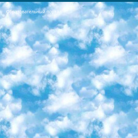
Образовательный портал
РЕСПУБЛИКА УЗБЕКИСТАН МИНИСТРЕРСТВО ДОШКОЛЬНОГО И ШКОЛЬНОГО ОБРАЗОВАНИЯ КОМАНДА в общеобразовательных учреждениях в 2023-2024 учебном году организация и проведение итоговой государственной аттестации обучающихся о Министра дошкольного и школьного образования Республики Узбекистан от 4 марта 2008 года (постановлением Минюста от 20 марта 2008 года № 1778 государственной регистрации) «Итоговое состояние учащихся общего среднего образования на основании положения об утверждении положения об аттестации общего среднего образования выпускной экзамен студентов в образовательных учреждениях в 2023-2024 учебном году В целях организации и прохождения аттестации приказываю: 1. Следующее: перечень предметов, по которым будет проводиться итоговая государственная аттестация и экзамен формы перевода согласно приложению 1; сертификаты международного образца, оценивающие уровень владения иностранными языками перечень согласно приложению 2; 2. Педагогический при специализированных образовательных учреждениях. научно-практический центр квалификации и международной оценки (Д.Давидова) 2024 г. До 25 марта: задания по предметам, по которым будет проводиться итоговая аттестация разработка и утверждение технических условий; итоговая аттестация на основании разработанного предметного задания разработка вопросов по предметам (устно и письменно), экзамен передача; общеобразовательные средние школы и специальные учебные заведения учащиеся выпускных классов школ и интернатов в агентской системе подготовка базы данных экзаменационных материалов и критериев оценки; перевод базы экзаменационных материалов на все языки обучения подать в Республиканский образовательный центр для изготовления; варианты экзаменов на основе разработанных контрольных материалов пусть будут поставлены задачи формирования. 3. Республиканский образовательный центр (Ш.Худайкулов) до 5 апреля 2024 года. до: база данных предоставленных экзаменационных материалов на все языки обучения перевод и экспертиза; для слепых, слабовидящих, глухих, слабослышащих и умственно отсталых детей учащиеся выпускных классов специализированных школ и школ-интернатов база данных экзаменационных материалов на всех преподаваемых языках подготовка критериев оценки; специализированные школы для умственно отсталых детей и технологии для учащихся выпускных классов школ-интернатов разработка соответствующих рекомендаций и критериев проведения ЕГЭ по естествознанию давать задания. 4. Педагогический при специализированных образовательных учреждениях. Научно-практический центр навыков и международной оценки (Д.Давидова), Республика образовательный центр (Худайкулов Ш.) итоговый государственный аттестационный экзамен ориентирован на творческое и логическое мышление при подготовке базы материалов учитывать введение заданий. 5. Следует отметить, что: сертификат государственного образца о знании общеобразовательного предмета и как минимум национальный уровень B1 по предметам на иностранных языках, указанным в Приложении 2. или международно признанный сертификат эквивалентного уровня студенты, изучающие определенный предмет, освобождаются от экзамена; по соответствующим предметам запланирована итоговая государственная аттестация за день до дня, путем жеребьевки Рабочей группой (в письменной форме по предметам, проводимым в форме) из числа сформированных вариантов выбрано 2 варианта; 2 выбранных варианта экзамена анонсированы на официальном сайте министерства и все выпускники по всей стране на основе этих вариантов проводит итоговую государственную аттестацию. 6. Государственное образование учащихся средних общеобразовательных учреждений. знания в соответствии с квалификационными требованиями, которые необходимо приобрести на основании стандартов итоговый (выпускной) контроль для 9 и 11 классов в целях тестирования Экзамены (далее – экзамены) состоят из предметов, перечисленных в приложении 1. будет сделано. 7. Экзамены пройдут с 26 мая по 15 июня 2024 г. (кроме науки физического воспитания). 8. Физическая для учащихся 9 классов общесредних образовательных учреждений. Экзамены по предмету «Образование, квалификация медицина» 1-6 мая 2024 года. сотрудники перевести под присмотр (с отклонениями в физическом или умственном развитии) специализированная школа для детей, школы-интернаты и со сколиозом школы-интернаты санаторного типа для больных детей исключены). 9. Он был слепым, слабовидящим и имел нарушения опорно-двигательного аппарата. экзамены в специализированных школах и интернатах для детей должны проводиться исходя из требований, предъявляемых к общеобразовательным учреждениям (физкультура кроме науки). 10. Специализированная школа для глухих и слабослышащих детей. и экзамены в интернатах и быть реализован в виде письменного теста по математике. 11. Специальность для умственно отсталых детей. Для 9 класса Родной язык и литературное письмо Государственный язык (язык обучения – узбекский). для неклассов) написано Математическое письмо Письменная/устная история Узбекистана Физическое воспитание практично Итоговый контроль Для 11 класса Написание родного языка и литературы (эссе) Математическое письмо Узбекский язык (обучение на узбекском языке) не посещающее общее среднее образование для учреждений)/Образовательное учреждение выбор письменный и устный Иностранный язык письменный/устный Письменная/устная история Узбекистана *По выбору студента:  Химия  Физика  Основы государственного права  География 10 бесплатных образовательных ресурсов - Мы составили подборку онлайн-проектов с интерактивными упражнениями, видеолекциями и статьями. Они помогут вам обрести новые и освежить старые знания бесплатно. 1. «ИНТУИТ» Старейшая образовательная площадка Рунета. Здесь вы найдёте сотни текстовых и видеокурсов на десятки различных тем — от программирования до психологии. Многие курсы подготовлены российскими университетами и крупными международными компаниями вроде Intel и Microsoft. Самостоятельное обучение бесплатное, но желающие могут оплатить услуги персональных наставников. 2. «Смартия» знакомит с актуальными профессиями и подсказывает, как им обучаться. Выбрав заинтересовавшую вас специальность — SMM-специалист, фотограф, веб-дизайнер или другую, — увидите список необходимых для неё умений. Чтобы вы могли освоить их самостоятельно, для каждого умения площадка отображает подборку ссылок на учебные материалы. Хотя «Смартия» ориентируется на русскоязычную аудиторию, часть контента всё же доступна только на английском. 3. «Лекторий Физтеха» Проект Московского физико-технического института (Физтеха). С его помощью вы можете смотреть онлайн серии лекций, записанные на видео в этом вузе. В числе доступных предметов — физика, биология, химия, информационные технологии и другие. К некоторым лекциям администрация ресурса прилагает готовые конспекты, которые можно скачивать в PDF-формате. 4. ITMOcourses Онлайн-площадка Санкт-Петербургского национального исследовательского университета информационных технологий, механики и оптики (ИТМО). Ресурс предоставляет свободный доступ к курсам, разработанным в этом вузе. Каталог материалов разбит на четыре категории: «Оптические системы и технологии», «Приборостроение и робототехника», «Информационные технологии» и «Биотехнологии». Курсы состоят из видеолекций, интерактивных демонстраций и заданий. 5. «КиберЛенинка» Электронная научная библиотека открытого доступа. Каталог площадки регулярно обрастает текстами статей из различных научных изданий. Сгруппированные по журналам и рубрикам публикации можно читать онлайн или скачивать целиком в PDF-формате. Проект нацелен на популяризацию науки за счёт открытого доступа к качественной информации. 6. «ПостНаука» На этом ресурсе публикуют подборки видеолекций, составленные экспертами из разных отраслей и объединённые общими темами. Среди них, к примеру, есть серии «Биоинформатика и геномика», «Культура средневековой Скандинавии» и Cinema Studies о теории кино. Каждая подборка лекций — логически связанная история, рассказанная экспертом от первого лица. Кроме того, на сайте появляются научно-образовательные статьи и тесты на разные темы. 7. «Newочём» Команда проекта «Newочём» отбирает самые интересные тексты из англоязычных СМИ и переводит те из них, за которые голосуют участники сообщества «ВКонтакте». По большей части это научно-популярные статьи. Редакторы придумывают лишь заголовки, в остальном содержание переводов соответствует оригиналам. Полные тексты можно читать прямо в социальной сети. 8. InternetUrok Онлайн-база материалов по основным дисциплинам школьной программы. Информация на сайте структурирована по классам, предметам и темам (урокам). Каждый урок состоит из видеолекций и конспектов. Есть также интерактивные тренажёры и тесты для закрепления пройденного материала. Даже если вы давно окончили школу, возможность повторить программу старших классов всегда может пригодиться. 9. Edutainme Ещё один ресурс об образовании. В отличие от Newtonew, как мне кажется, Edutainme больше ориентируется на представителей индустрии: педагогов, предпринимателей, разработчиков образовательных проектов. Но и любой, кто просто стремится к саморазвитию, найдёт на сайте много полезного и интересного для себя. Например, информацию о новых курсах и образовательных сервисах. 10. Newtonew Онлайн-медиа об образовании и обучении в широком смысле. Авторы Newtonew пишут об инструментах, заведениях, тактиках и стратегиях, которые помогают учить других и получать новые знания самостоятельно. На этой площадке вы найдёте новости, обзоры, аналитические мат