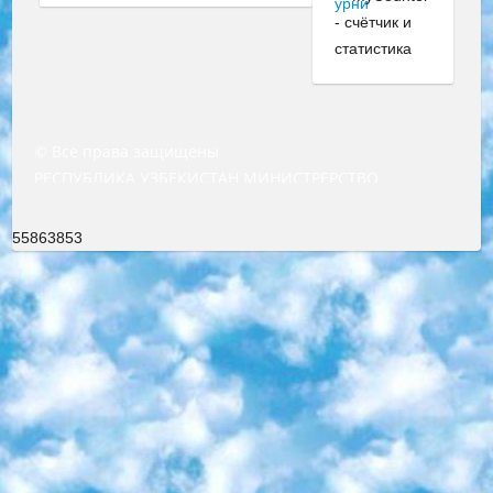
© Все права защищены
РЕСПУБЛИКА УЗБЕКИСТАН МИНИСТРЕРСТВО ДОШКОЛЬНОГО И ШКОЛЬНОГО ОБРАЗОВАНИЯ КОМАНДА в общеобразовательных учреждениях в 2023-2024 учебном году организация и проведение итоговой государственной аттестации обучающихся о Министра дошкольного и школьного образования Республики Узбекистан от 4 марта 2008 года (постановлением Минюста от 20 марта 2008 года № 1778 государственной регистрации) «Итоговое состояние учащихся общего среднего образования на основании положения об утверждении положения об аттестации общего среднего образования выпускной экзамен студентов в образовательных учреждениях в 2023-2024 учебном году В целях организации и прохождения аттестации приказываю: 1. Следующее: перечень предметов, по которым будет проводиться итоговая государственная аттестация и экзамен формы перевода согласно приложению 1; сертификаты международного образца, оценивающие уровень владения иностранными языками перечень согласно приложению 2; 2. Педагогический при специализированных образовательных учреждениях. научно-практический центр квалификации и международной оценки (Д.Давидова) 2024 г. До 25 марта: задания по предметам, по которым будет проводиться итоговая аттестация разработка и утверждение технических условий; итоговая аттестация на основании разработанного предметного задания разработка вопросов по предметам (устно и письменно), экзамен передача; общеобразовательные средние школы и специальные учебные заведения учащиеся выпускных классов школ и интернатов в агентской системе подготовка базы данных экзаменационных материалов и критериев оценки; перевод базы экзаменационных материалов на все языки обучения подать в Республиканский образовательный центр для изготовления; варианты экзаменов на основе разработанных контрольных материалов пусть будут поставлены задачи формирования. 3. Республиканский образовательный центр (Ш.Худайкулов) до 5 апреля 2024 года. до: база данных предоставленных экзаменационных материалов на все языки обучения перевод и экспертиза; для слепых, слабовидящих, глухих, слабослышащих и умственно отсталых детей учащиеся выпускных классов специализированных школ и школ-интернатов база данных экзаменационных материалов на всех преподаваемых языках подготовка критериев оценки; специализированные школы для умственно отсталых детей и технологии для учащихся выпускных классов школ-интернатов разработка соответствующих рекомендаций и критериев проведения ЕГЭ по естествознанию давать задания. 4. Педагогический при специализированных образовательных учреждениях. Научно-практический центр навыков и международной оценки (Д.Давидова), Республика образовательный центр (Худайкулов Ш.) итоговый государственный аттестационный экзамен ориентирован на творческое и логическое мышление при подготовке базы материалов учитывать введение заданий. 5. Следует отметить, что: сертификат государственного образца о знании общеобразовательного предмета и как минимум национальный уровень B1 по предметам на иностранных языках, указанным в Приложении 2. или международно признанный сертификат эквивалентного уровня студенты, изучающие определенный предмет, освобождаются от экзамена; по соответствующим предметам запланирована итоговая государственная аттестация за день до дня, путем жеребьевки Рабочей группой (в письменной форме по предметам, проводимым в форме) из числа сформированных вариантов выбрано 2 варианта; 2 выбранных варианта экзамена анонсированы на официальном сайте министерства и все выпускники по всей стране на основе этих вариантов проводит итоговую государственную аттестацию. 6. Государственное образование учащихся средних общеобразовательных учреждений. знания в соответствии с квалификационными требованиями, которые необходимо приобрести на основании стандартов итоговый (выпускной) контроль для 9 и 11 классов в целях тестирования Экзамены (далее – экзамены) состоят из предметов, перечисленных в приложении 1. будет сделано. 7. Экзамены пройдут с 26 мая по 15 июня 2024 г. (кроме науки физического воспитания). 8. Физическая для учащихся 9 классов общесредних образовательных учреждений. Экзамены по предмету «Образование, квалификация медицина» 1-6 мая 2024 года. сотрудники перевести под присмотр (с отклонениями в физическом или умственном развитии) специализированная школа для детей, школы-интернаты и со сколиозом школы-интернаты санаторного типа для больных детей исключены). 9. Он был слепым, слабовидящим и имел нарушения опорно-двигательного аппарата. экзамены в специализированных школах и интернатах для детей должны проводиться исходя из требований, предъявляемых к общеобразовательным учреждениям (физкультура кроме науки). 10. Специализированная школа для глухих и слабослышащих детей. и экзамены в интернатах и быть реализован в виде письменного теста по математике. 11. Специальность для умственно отсталых детей. Для 9 класса Родной язык и литературное письмо Государственный язык (язык обучения – узбекский). для неклассов) написано Математическое письмо Письменная/устная история Узбекистана Физическое воспитание практично Итоговый контроль Для 11 класса Написание родного языка и литературы (эссе) Математическое письмо Узбекский язык (обучение на узбекском языке) не посещающее общее среднее образование для учреждений)/Образовательное учреждение выбор письменный и устный Иностранный язык письменный/устный Письменная/устная история Узбекистана *По выбору студента:  Химия  Физика  Основы государственного права  География 10 бесплатных образовательных ресурсов - Мы составили подборку онлайн-проектов с интерактивными упражнениями, видеолекциями и статьями. Они помогут вам обрести новые и освежить старые знания бесплатно. 1. «ИНТУИТ» Старейшая образовательная площадка Рунета. Здесь вы найдёте сотни текстовых и видеокурсов на десятки различных тем — от программирования до психологии. Многие курсы подготовлены российскими университетами и крупными международными компаниями вроде Intel и Microsoft. Самостоятельное обучение бесплатное, но желающие могут оплатить услуги персональных наставников. 2. «Смартия» знакомит с актуальными профессиями и подсказывает, как им обучаться. Выбрав заинтересовавшую вас специальность — SMM-специалист, фотограф, веб-дизайнер или другую, — увидите список необходимых для неё умений. Чтобы вы могли освоить их самостоятельно, для каждого умения площадка отображает подборку ссылок на учебные материалы. Хотя «Смартия» ориентируется на русскоязычную аудиторию, часть контента всё же доступна только на английском. 3. «Лекторий Физтеха» Проект Московского физико-технического института (Физтеха). С его помощью вы можете смотреть онлайн серии лекций, записанные на видео в этом вузе. В числе доступных предметов — физика, биология, химия, информационные технологии и другие. К некоторым лекциям администрация ресурса прилагает готовые конспекты, которые можно скачивать в PDF-формате. 4. ITMOcourses Онлайн-площадка Санкт-Петербургского национального исследовательского университета информационных технологий, механики и оптики (ИТМО). Ресурс предоставляет свободный доступ к курсам, разработанным в этом вузе. Каталог материалов разбит на четыре категории: «Оптические системы и технологии», «Приборостроение и робототехника», «Информационные технологии» и «Биотехнологии». Курсы состоят из видеолекций, интерактивных демонстраций и заданий. 5. «КиберЛенинка» Электронная научная библиотека открытого доступа. Каталог площадки регулярно обрастает текстами статей из различных научных изданий. Сгруппированные по журналам и рубрикам публикации можно читать онлайн или скачивать целиком в PDF-формате. Проект нацелен на популяризацию науки за счёт открытого доступа к качественной информации. 6. «ПостНаука» На этом ресурсе публикуют подборки видеолекций, составленные экспертами из разных отраслей и объединённые общими темами. Среди них, к примеру, есть серии «Биоинформатика и геномика», «Культура средневековой Скандинавии» и Cinema Studies о теории кино. Каждая подборка лекций — логически связанная история, рассказанная экспертом от первого лица. Кроме того, на сайте появляются научно-образовательные статьи и тесты на разные темы. 7. «Newочём» Команда проекта «Newочём» отбирает самые интересные тексты из англоязычных СМИ и переводит те из них, за которые голосуют участники сообщества «ВКонтакте». По большей части это научно-популярные статьи. Редакторы придумывают лишь заголовки, в остальном содержание переводов соответствует оригиналам. Полные тексты можно читать прямо в социальной сети. 8. InternetUrok Онлайн-база материалов по основным дисциплинам школьной программы. Информация на сайте структурирована по классам, предметам и темам (урокам). Каждый урок состоит из видеолекций и конспектов. Есть также интерактивные тренажёры и тесты для закрепления пройденного материала. Даже если вы давно окончили школу, возможность повторить программу старших классов всегда может пригодиться. 9. Edutainme Ещё один ресурс об образовании. В отличие от Newtonew, как мне кажется, Edutainme больше ориентируется на представителей индустрии: педагогов, предпринимателей, разработчиков образовательных проектов. Но и любой, кто просто стремится к саморазвитию, найдёт на сайте много полезного и интересного для себя. Например, информацию о новых курсах и образовательных сервисах. 10. Newtonew Онлайн-медиа об образовании и обучении в широком смысле. Авторы Newtonew пишут об инструментах, заведениях, тактиках и стратегиях, которые помогают учить других и получать новые знания самостоятельно. На этой площадке вы найдёте новости, обзоры, аналитические мате
55863853