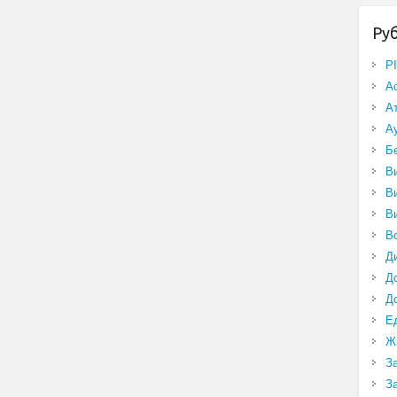
Ру
P
А
А
А
Б
В
В
В
В
Д
Д
Д
Е
Ж
З
З