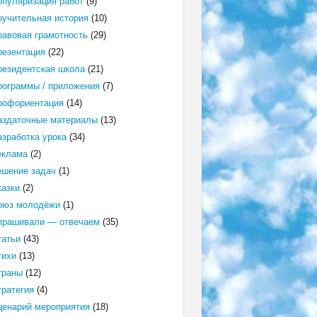
опуляризация работ
(9)
оучительная история
(10)
равовая грамотность
(29)
резентация
(22)
резидентская школа
(21)
рограммы / приложения
(7)
рофориентация
(14)
аздаточные материалы
(13)
азработка урока
(34)
еклама
(2)
ешение задач
(1)
казки
(2)
оюз молодёжи
(1)
прашивали — отвечаем
(35)
татьи
(43)
тихи
(13)
траны
(12)
тратегия
(4)
ценарий мероприятия
(18)