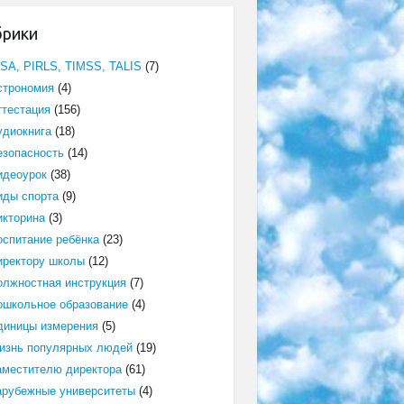
брики
ISA, PIRLS, TIMSS, TALIS
(7)
строномия
(4)
ттестация
(156)
удиокнига
(18)
езопасность
(14)
идеоурок
(38)
иды спорта
(9)
икторина
(3)
оспитание ребёнка
(23)
иректору школы
(12)
олжностная инструкция
(7)
ошкольное образование
(4)
диницы измерения
(5)
изнь популярных людей
(19)
аместителю директора
(61)
арубежные университеты
(4)