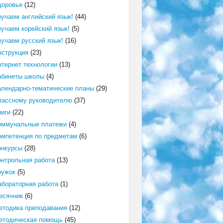
доровье
(12)
зучаем английский язык!
(44)
зучаем корейский язык!
(5)
зучаем русский язык!
(16)
нструкция
(23)
нтернет технологии
(13)
абинеты школы
(4)
алендарно-тематические планы
(29)
лассному руководителю
(37)
ниги
(22)
оммунальные платежи
(4)
омпетенция по предметам
(6)
онкурсы
(28)
онтрольная работа
(13)
ружок
(5)
абораторная работа
(1)
есячник
(6)
етодика преподавания
(12)
етодическая помощь
(45)