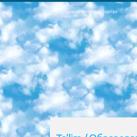
Образовательный портал
РЕСПУБЛИКА УЗБЕКИСТАН МИНИСТРЕРСТВО ДОШКОЛЬНОГО И ШКОЛЬНОГО ОБРАЗОВАНИЯ КОМАНДА в общеобразовательных учреждениях в 2023-2024 учебном году организация и проведение итоговой государственной аттестации обучающихся о Министра дошкольного и школьного образования Республики Узбекистан от 4 марта 2008 года (постановлением Минюста от 20 марта 2008 года № 1778 государственной регистрации) «Итоговое состояние учащихся общего среднего образования на основании положения об утверждении положения об аттестации общего среднего образования выпускной экзамен студентов в образовательных учреждениях в 2023-2024 учебном году В целях организации и прохождения аттестации приказываю: 1. Следующее: перечень предметов, по которым будет проводиться итоговая государственная аттестация и экзамен формы перевода согласно приложению 1; сертификаты международного образца, оценивающие уровень владения иностранными языками перечень согласно приложению 2; 2. Педагогический при специализированных образовательных учреждениях. научно-практический центр квалификации и международной оценки (Д.Давидова) 2024 г. До 25 марта: задания по предметам, по которым будет проводиться итоговая аттестация разработка и утверждение технических условий; итоговая аттестация на основании разработанного предметного задания разработка вопросов по предметам (устно и письменно), экзамен передача; общеобразовательные средние школы и специальные учебные заведения учащиеся выпускных классов школ и интернатов в агентской системе подготовка базы данных экзаменационных материалов и критериев оценки; перевод базы экзаменационных материалов на все языки обучения подать в Республиканский образовательный центр для изготовления; варианты экзаменов на основе разработанных контрольных материалов пусть будут поставлены задачи формирования. 3. Республиканский образовательный центр (Ш.Худайкулов) до 5 апреля 2024 года. до: база данных предоставленных экзаменационных материалов на все языки обучения перевод и экспертиза; для слепых, слабовидящих, глухих, слабослышащих и умственно отсталых детей учащиеся выпускных классов специализированных школ и школ-интернатов база данных экзаменационных материалов на всех преподаваемых языках подготовка критериев оценки; специализированные школы для умственно отсталых детей и технологии для учащихся выпускных классов школ-интернатов разработка соответствующих рекомендаций и критериев проведения ЕГЭ по естествознанию давать задания. 4. Педагогический при специализированных образовательных учреждениях. Научно-практический центр навыков и международной оценки (Д.Давидова), Республи