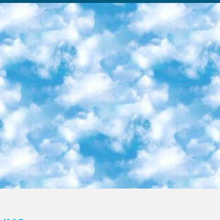
ка образовательный центр (Худайкулов Ш.) итоговый государственный аттестационный экзамен ориентирован на творческое и логическое мышление при подготовке базы материалов учитывать введение заданий. 5. Следует отметить, что: сертификат государственного образца о знании общеобразовательного предмета и как минимум национальный уровень B1 по предметам на иностранных языках, указанным в Приложении 2. или международно признанный сертификат эквивалентного уровня студенты, изучающие определенный предмет, освобождаются от экзамена; по соответствующим предметам запланирована итоговая государственная аттестация за день до дня, путем жеребьевки Рабочей группой (в письменной форме по предметам, проводимым в форме) из числа сформированных вариантов выбрано 2 варианта; 2 выбранных варианта экзамена анонсированы на официальном сайте министерства и все выпускники по всей стране на основе этих вариантов проводит итоговую государственную аттестацию. 6. Государственное образование учащихся средних общеобразовательных учреждений. знания в соответствии с квалификационными требованиями, которые необходимо приобрести на основании стандартов итоговый (выпускной) контроль для 9 и 11 классов в целях тестирования Экзамены (далее – экзамены) состоят из предметов, перечисленных в приложении 1. будет сделано. 7. Экзамены пройдут с 26 мая по 15 июня 2024 г. (кроме науки физического воспитания). 8. Физическая для учащихся 9 классов общесредних образовательных учреждений. Экзамены по предмету «Образование, квалификация медицина» 1-6 мая 2024 года. сотрудники перевести под присмотр (с отклонениями в физическом или умственном развитии) специализированная школа для детей, школы-интернаты и со сколиозом школы-интернаты санаторного типа для больных детей исключены). 9. Он был слепым, слабовидящим и имел нарушения опорно-двигательного аппарата. экзамены в специализированных школах и интернатах для детей должны проводиться исходя из требований, предъявляемых к общеобразовательным учреждениям (физкультура кроме науки). 10. Специализированная школа для глухих и слабослышащих детей. и экзамены в интернатах и быть реализован в виде письменного теста по математике. 11. Специальность для умственно отсталых детей. Для 9 класса Родной язык и литературное письмо Государственный язык (язык обучения – узбекский). для неклассов) написано Математическое письмо Письменная/устная история Узбекистана Физическое воспитание практично Итоговый контроль Для 11 класса Написание родного языка и литературы (эссе) Математическое письмо Узбекский язык (обучение на узбекском языке) не посещающее общее среднее образование для учреждений)/Образовательное учреждение выбор письменный и устный Иностранный язык письменный/устный Письменная/устная история Узбекистана *По выбору студента:  Химия  Физика  Основы государственного права  География 10 бесплатных образовательных ресурсов - Мы составили подборку онлайн-проектов с интерактивными упражнениями, видеолекциями и статьями. Они помогут вам обрести новые и освежить старые знания бесплатно. 1. «ИНТУИТ» Старейшая образовательная площадка Рунета. Здесь вы найдёте сотни текстовых и видеокурсов на десятки различных тем — от программирования до психологии. Многие курсы подготовлены российскими университетами и крупными международными компаниями вроде Intel и Microsoft. Самостоятельное обучение бесплатное, но желающие могут оплатить услуги персональных наставников. 2. «Смартия» знакомит с актуальными профессиями и подсказывает, как им обучаться. Выбрав заинтересовавшую вас специальность — SMM-специалист, фотограф, веб-дизайнер или другую, — увидите список необходимых для неё умений. Чтобы вы могли освоить их самостоятельно, для каждого умения площадка отображает подборку ссылок на учебные материалы. Хотя «Смартия» ориентируется на русскоязычную аудиторию, часть контента всё же доступна только на английском. 3. «Лекторий Физтеха» Проект Московского физико-технического института (Физтеха). С его помощью вы можете смотреть онлайн серии лекций, записанные на видео в этом вузе. В числе доступных предметов — физика, биология, химия, информационные технологии и другие. К некоторым лекциям администрация ресурса прилагает готовые конспекты, которые можно скачивать в PDF-формате. 4. ITMOcourses Онлайн-площадка Санкт-Петербургского национального исследовательского университета информационных технологий, механики и оптики (ИТМО). Ресурс предоставляет свободный доступ к курсам, разработанным в этом вузе. Каталог материалов разбит на четыре категории: «Оптические системы и технологии», «Приборостроение и робототехника», «Информационные технологии» и «Биотехнологии». Курсы состоят из видеолекций, интерактивных демонстраций и заданий. 5. «КиберЛенинка» Электронная научная библиот