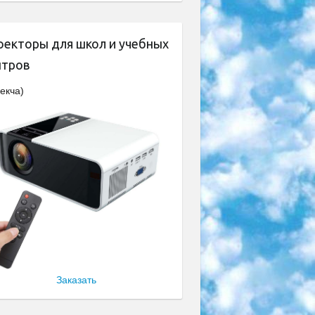
оекторы для школ и учебных
нтров
екча)
Заказать