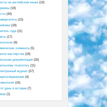
ексты на английском языке
(10)
ермины
(19)
есты
(44)
ниверситеты
(15)
чебники
(18)
читель года
(11)
акты
(17)
илология
(9)
имические элементы
(5)
кола мастерства
(18)
кольная документация
(26)
кольному психологу
(11)
лектронный журнал
(57)
нергосбережение
(4)
тимология
(16)
от день в истории
(7)
мор
(1)