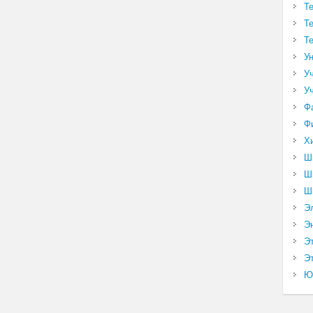
Т
Т
Т
У
У
У
Ф
Ф
Х
Ш
Ш
Ш
Э
Э
Э
Эт
Ю