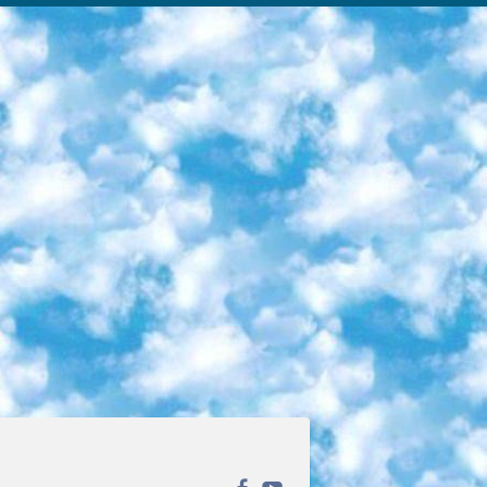
ека открытого доступа. Каталог площадки регулярно обрастает текстами статей из различных научных изданий. Сгруппированные по журналам и рубрикам публикации можно читать онлайн или скачивать целиком в PDF-формате. Проект нацелен на популяризацию науки за счёт открытого доступа к качественной информации. 6. «ПостНаука» На этом ресурсе публикуют подборки видеолекций, составленные экспертами из разных отраслей и объединённые общими темами. Среди них, к примеру, есть серии «Биоинформатика и геномика», «Культура средневековой Скандинавии» и Cinema Studies о теории кино. Каждая подборка лекций — логически связанная история, рассказанная экспертом от первого лица. Кроме того, на сайте появляются научно-образовательные статьи и тесты на разные темы. 7. «Newочём» Команда проекта «Newочём» отбирает самые интересные тексты из англоязычных СМИ и переводит те из них, за которые голосуют участники сообщества «ВКонтакте». По большей части это научно-популярные статьи. Редакторы придумывают лишь заголовки, в остальном содержание переводов соответствует оригиналам. Полные тексты можно читать прямо в социальной сети. 8. InternetUrok Онлайн-база материалов по основным дисциплинам школьной программы. Информация на сайте структурирована по классам, предметам и темам (урокам). Каждый урок состоит из видеолекций и конспектов. Есть также интерактивные тренажёры и тесты для закрепления пройденного материала. Даже если вы давно окончили школу, возможность повторить программу старших классов всегда может пригодиться. 9. Edutainme Ещё один ресурс об образовании. В отличие от Newtonew, как мне кажется, Edutainme больше ориентируется на представителей индустрии: педагогов, предпринимателей, разработчиков образовательных проектов. Но и любой, кто просто стремится к саморазвитию, найдёт на сайте много полезного и интересного для себя. Например, информацию о новых курсах и образовательных сервисах. 10. Newtonew Онлайн-медиа об образовании и обучении в широком смысле. Авторы Newtonew пишут об инструментах, заведениях, тактиках и стратегиях, которые помогают учить других и получать новые знания самостоятельно. На этой площадке вы найдёте новости, обзоры, аналитические мат