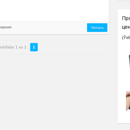
Пр
це
ования
Читать
(Ўзб
ahifalar 1 из 1
1