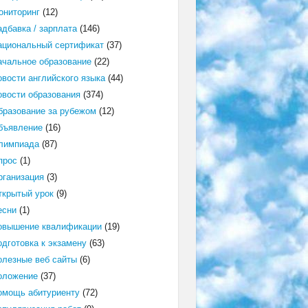
ониторинг
(12)
адбавка / зарплата
(146)
ациональный сертификат
(37)
ачальное образование
(22)
овости английского языка
(44)
овости образования
(374)
бразование за рубежом
(12)
бъявление
(16)
лимпиада
(87)
прос
(1)
рганизация
(3)
ткрытый урок
(9)
есни
(1)
овышение квалификации
(19)
одготовка к экзамену
(63)
олезные веб сайты
(6)
оложение
(37)
омощь абитуриенту
(72)