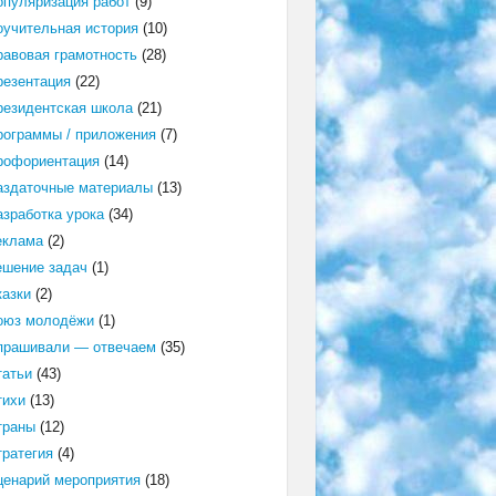
опуляризация работ
(9)
оучительная история
(10)
равовая грамотность
(28)
резентация
(22)
резидентская школа
(21)
рограммы / приложения
(7)
рофориентация
(14)
аздаточные материалы
(13)
азработка урока
(34)
еклама
(2)
ешение задач
(1)
казки
(2)
оюз молодёжи
(1)
прашивали — отвечаем
(35)
татьи
(43)
тихи
(13)
траны
(12)
тратегия
(4)
ценарий мероприятия
(18)