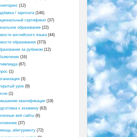
ониторинг
(12)
адбавка / зарплата
(146)
ациональный сертификат
(37)
ачальное образование
(22)
овости английского языка
(44)
овости образования
(373)
бразование за рубежом
(12)
бъявление
(16)
лимпиада
(87)
прос
(1)
рганизация
(3)
ткрытый урок
(9)
есни
(1)
овышение квалификации
(19)
одготовка к экзамену
(63)
олезные веб сайты
(6)
оложение
(37)
омощь абитуриенту
(72)