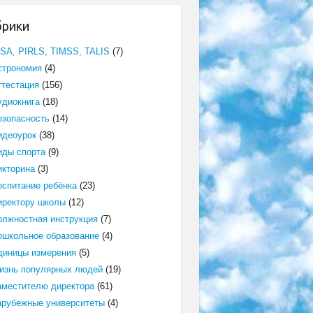
брики
ISA, PIRLS, TIMSS, TALIS
(7)
строномия
(4)
ттестация
(156)
удиокнига
(18)
езопасность
(14)
идеоурок
(38)
иды спорта
(9)
икторина
(3)
оспитание ребёнка
(23)
иректору школы
(12)
олжностная инструкция
(7)
ошкольное образование
(4)
диницы измерения
(5)
изнь популярных людей
(19)
аместителю директора
(61)
арубежные университеты
(4)