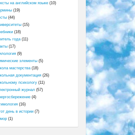
ексты на английском языке
(10)
ермины
(19)
есты
(44)
ниверситеты
(15)
чебники
(18)
читель года
(11)
акты
(17)
илология
(9)
имические элементы
(5)
кола мастерства
(18)
кольная документация
(26)
кольному психологу
(11)
лектронный журнал
(57)
нергосбережение
(4)
тимология
(16)
от день в истории
(7)
мор
(1)