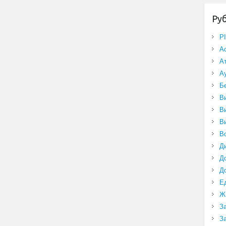
Ру
P
А
А
А
Б
В
В
В
В
Д
Д
Д
Е
Ж
З
З