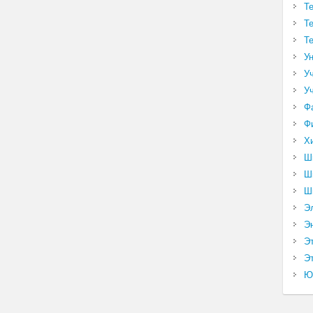
Т
Т
Т
У
У
У
Ф
Ф
Х
Ш
Ш
Ш
Э
Э
Э
Эт
Ю