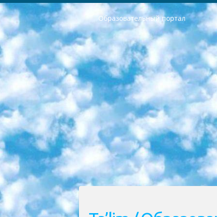
Образовательный портал
РЕСПУБЛИКА УЗБЕКИСТАН МИНИСТРЕРСТВО ДОШКОЛЬНОГО И ШКОЛЬНОГО ОБРАЗОВАНИЯ КОМАНДА в общеобразовательных учреждениях в 2023-2024 учебном году организация и проведение итоговой государственной аттестации обучающихся о Министра дошкольного и школьного образования Республики Узбекистан от 4 марта 2008 года (постановлением Минюста от 20 марта 2008 года № 1778 государственной регистрации) «Итоговое состояние учащихся общего среднего образования на основании положения об утверждении положения об аттестации общего среднего образования выпускной экзамен студентов в образовательных учреждениях в 2023-2024 учебном году В целях организации и прохождения аттестации приказываю: 1. Следующее: перечень предметов, по которым будет проводиться итоговая государственная аттестация и экзамен формы перевода согласно приложению 1; сертификаты международного образца, оценивающие уровень владения иностранными языками перечень согласно приложению 2; 2. Педагогический при специализированных образовательных учреждениях. научно-практический центр квалификации и международной оценки (Д.Давидова) 2024 г. До 25 марта: задания по предметам, по которым будет проводиться итоговая аттестация разработка и утверждение технических условий; итоговая аттестация на основании разработанного предметного задания разработка вопросов по предметам (устно и письменно), экзамен передача; общеобразовательные средние школы и специальные учебные заведения учащиеся выпускных классов школ и интернатов в агентской системе подготовка базы данных экзаменационных материалов и критериев оценки; перевод базы экзаменационных материалов на все языки обучения подать в Республиканский образовательный центр для изготовления; варианты экзаменов на основе разработанных контрольных материалов пусть будут поставлены задачи формирования. 3. Республиканский образовательный центр (Ш.Худайкулов) до 5 апреля 2024 года. до: база данных предоставленных экзаменационных материалов на все языки обучения перевод и экспертиза; для слепых, слабовидящих, глухих, слабослышащих и умственно отсталых детей учащиеся выпускных классов специализированных школ и школ-интернатов база данных экзаменационных материалов на всех преподаваемых языках подготовка критериев оценки; специализированные школы для умственно отсталых детей и технологии для учащихся выпускных классов школ-интернатов разработка соответствующих рекомендаций и критериев проведения ЕГЭ по естествознанию давать задания. 4. Педагогический при специализированных образовательных учреждениях. Научно-практический центр навыков и международной оценки (Д.Давидова), Республи