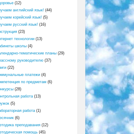
доровье
(12)
зучаем английский язык!
(44)
зучаем корейский язык!
(5)
зучаем русский язык!
(16)
нструкция
(23)
нтернет технологии
(13)
абинеты школы
(4)
алендарно-тематические планы
(29)
лассному руководителю
(37)
ниги
(22)
оммунальные платежи
(4)
омпетенция по предметам
(6)
онкурсы
(28)
онтрольная работа
(13)
ружок
(5)
абораторная работа
(1)
есячник
(6)
етодика преподавания
(12)
етодическая помощь
(45)