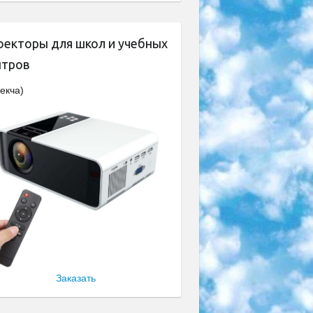
оекторы для школ и учебных
нтров
екча)
Заказать