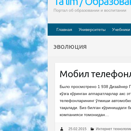
Ta’lim / Образов
Портал об образовании и воспитании
Главная
Университеты
Учебники
эволюция
Мобил телефонл
Было просмотрено 1 938 Дизайнер П
кўзга кўринган аппаратларлар акс э
телефонларининг ўтмиши автомобил
тақалади. Биз билган кўринишдаги б
компанияси томонидан…
25.02.2015
Интернет технологи