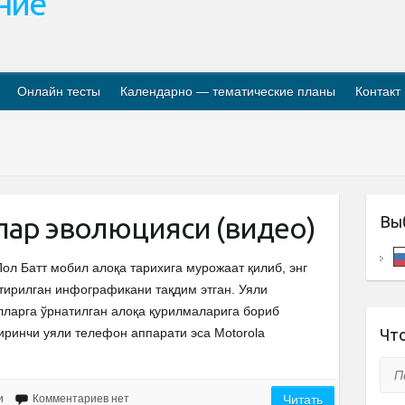
ание
Онлайн тесты
Календарно — тематические планы
Контакт
ар эволюцияси (видео)
Вы
ол Батт мобил алоқа тарихига мурожаат қилиб, энг
ттирилган инфографикани тақдим этган. Уяли
ларга ўрнатилган алоқа қурилмаларига бориб
иринчи уяли телефон аппарати эса Motorola
Что
Пои
и
Комментариев нет
Читать