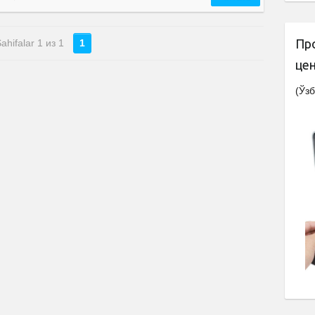
Пр
ahifalar 1 из 1
1
це
(Ўзб