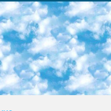
ка образовательный центр (Худайкулов Ш.) итоговый государственный аттестационный экзамен ориентирован на творческое и логическое мышление при подготовке базы материалов учитывать введение заданий. 5. Следует отметить, что: сертификат государственного образца о знании общеобразовательного предмета и как минимум национальный уровень B1 по предметам на иностранных языках, указанным в Приложении 2. или международно признанный сертификат эквивалентного уровня студенты, изучающие определенный предмет, освобождаются от экзамена; по соответствующим предметам запланирована итоговая государственная аттестация за день до дня, путем жеребьевки Рабочей группой (в письменной форме по предметам, проводимым в форме) из числа сформированных вариантов выбрано 2 варианта; 2 выбранных варианта экзамена анонсированы на официальном сайте министерства и все выпускники по всей стране на основе этих вариантов проводит итоговую государственную аттестацию. 6. Государственное образование учащихся средних общеобразовательных учреждений. знания в соответствии с квалификационными требованиями, которые необходимо приобрести на основании стандартов итоговый (выпускной) контроль для 9 и 11 классов в целях тестирования Экзамены (далее – экзамены) состоят из предметов, перечисленных в приложении 1. будет сделано. 7. Экзамены пройдут с 26 мая по 15 июня 2024 г. (кроме науки физического воспитания). 8. Физическая для учащихся 9 классов общесредних образовательных учреждений. Экзамены по предмету «Образование, квалификация медицина» 1-6 мая 2024 года. сотрудники перевести под присмотр (с отклонениями в физическом или умственном развитии) специализированная школа для детей, школы-интернаты и со сколиозом школы-интернаты санаторного типа для больных детей исключены). 9. Он был слепым, слабовидящим и имел нарушения опорно-двигательного аппарата. экзамены в специализированных школах и интернатах для детей должны проводиться исходя из требований, предъявляемых к общеобразовательным учреждениям (физкультура кроме науки). 10. Специализированная школа для глухих и слабослышащих детей. и экзамены в интернатах и быть реализован в виде письменного теста по математике. 11. Специальность для умственно отсталых детей. Для 9 класса Родной язык и литературное письмо Государственный язык (язык обучения – узбекский). для неклассов) написано Математическое письмо Письменная/устная история Узбекистана Физическое воспитание практично Итоговый контроль Для 11 класса Написание родного языка и литературы (эссе) Математическое письмо Узбекский язык (обучение на узбекском языке) не посещающее общее среднее образование для учреждений)/Образовательное учреждение выбор письменный и устный Иностранный язык письменный/устный Письменная/устная история Узбекистана *По выбору студента:  Химия  Физика  Основы государственного права  География 10 бесплатных образовательных ресурсов - Мы составили подборку онлайн-проектов с интерактивными упражнениями, видеолекциями и статьями. Они помогут вам обрести новые и освежить старые знания бесплатно. 1. «ИНТУИТ» Старейшая образовательная площадка Рунета. Здесь вы найдёте сотни текстовых и видеокурсов на десятки различных тем — от программирования до психологии. Многие курсы подготовлены российскими университетами и крупными международными компаниями вроде Intel и Microsoft. Самостоятельное обучение бесплатное, но желающие могут оплатить услуги персональных наставников. 2. «Смартия» знакомит с актуальными профессиями и подсказывает, как им обучаться. Выбрав заинтересовавшую вас специальность — SMM-специалист, фотограф, веб-дизайнер или другую, — увидите список необходимых для неё умений. Чтобы вы могли освоить их самостоятельно, для каждого умения площадка отображает подборку ссылок на учебные материалы. Хотя «Смартия» ориентируется на русскоязычную аудиторию, часть контента всё же доступна только на английском. 3. «Лекторий Физтеха» Проект Московского физико-технического института (Физтеха). С его помощью вы можете смотреть онлайн серии лекций, записанные на видео в этом вузе. В числе доступных предметов — физика, биология, химия, информационные технологии и другие. К некоторым лекциям администрация ресурса прилагает готовые конспекты, которые можно скачивать в PDF-формате. 4. ITMOcourses Онлайн-площадка Санкт-Петербургского национального исследовательского университета информационных технологий, механики и оптики (ИТМО). Ресурс предоставляет свободный доступ к курсам, разработанным в этом вузе. Каталог материалов разбит на четыре категории: «Оптические системы и технологии», «Приборостроение и робототехника», «Информационные технологии» и «Биотехнологии». Курсы состоят из видеолекций, интерактивных демонстраций и заданий. 5. «КиберЛенинка» Электронная научная библиот