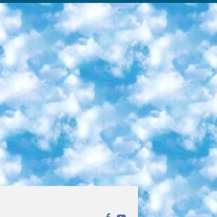
ека открытого доступа. Каталог площадки регулярно обрастает текстами статей из различных научных изданий. Сгруппированные по журналам и рубрикам публикации можно читать онлайн или скачивать целиком в PDF-формате. Проект нацелен на популяризацию науки за счёт открытого доступа к качественной информации. 6. «ПостНаука» На этом ресурсе публикуют подборки видеолекций, составленные экспертами из разных отраслей и объединённые общими темами. Среди них, к примеру, есть серии «Биоинформатика и геномика», «Культура средневековой Скандинавии» и Cinema Studies о теории кино. Каждая подборка лекций — логически связанная история, рассказанная экспертом от первого лица. Кроме того, на сайте появляются научно-образовательные статьи и тесты на разные темы. 7. «Newочём» Команда проекта «Newочём» отбирает самые интересные тексты из англоязычных СМИ и переводит те из них, за которые голосуют участники сообщества «ВКонтакте». По большей части это научно-популярные статьи. Редакторы придумывают лишь заголовки, в остальном содержание переводов соответствует оригиналам. Полные тексты можно читать прямо в социальной сети. 8. InternetUrok Онлайн-база материалов по основным дисциплинам школьной программы. Информация на сайте структурирована по классам, предметам и темам (урокам). Каждый урок состоит из видеолекций и конспектов. Есть также интерактивные тренажёры и тесты для закрепления пройденного материала. Даже если вы давно окончили школу, возможность повторить программу старших классов всегда может пригодиться. 9. Edutainme Ещё один ресурс об образовании. В отличие от Newtonew, как мне кажется, Edutainme больше ориентируется на представителей индустрии: педагогов, предпринимателей, разработчиков образовательных проектов. Но и любой, кто просто стремится к саморазвитию, найдёт на сайте много полезного и интересного для себя. Например, информацию о новых курсах и образовательных сервисах. 10. Newtonew Онлайн-медиа об образовании и обучении в широком смысле. Авторы Newtonew пишут об инструментах, заведениях, тактиках и стратегиях, которые помогают учить других и получать новые знания самостоятельно. На этой площадке вы найдёте новости, обзоры, аналитические мат