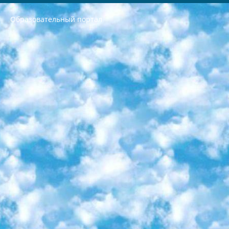
Образовательный портал
РЕСПУБЛИКА УЗБЕКИСТАН МИНИСТРЕРСТВО ДОШКОЛЬНОГО И ШКОЛЬНОГО ОБРАЗОВАНИЯ КОМАНДА в общеобразовательных учреждениях в 2023-2024 учебном году организация и проведение итоговой государственной аттестации обучающихся о Министра дошкольного и школьного образования Республики Узбекистан от 4 марта 2008 года (постановлением Минюста от 20 марта 2008 года № 1778 государственной регистрации) «Итоговое состояние учащихся общего среднего образования на основании положения об утверждении положения об аттестации общего среднего образования выпускной экзамен студентов в образовательных учреждениях в 2023-2024 учебном году В целях организации и прохождения аттестации приказываю: 1. Следующее: перечень предметов, по которым будет проводиться итоговая государственная аттестация и экзамен формы перевода согласно приложению 1; сертификаты международного образца, оценивающие уровень владения иностранными языками перечень согласно приложению 2; 2. Педагогический при специализированных образовательных учреждениях. научно-практический центр квалификации и международной оценки (Д.Давидова) 2024 г. До 25 марта: задания по предметам, по которым будет проводиться итоговая аттестация разработка и утверждение технических условий; итоговая аттестация на основании разработанного предметного задания разработка вопросов по предметам (устно и письменно), экзамен передача; общеобразовательные средние школы и специальные учебные заведения учащиеся выпускных классов школ и интернатов в агентской системе подготовка базы данных экзаменационных материалов и критериев оценки; перевод базы экзаменационных материалов на все языки обучения подать в Республиканский образовательный центр для изготовления; варианты экзаменов на основе разработанных контрольных материалов пусть будут поставлены задачи формирования. 3. Республиканский образовательный центр (Ш.Худайкулов) до 5 апреля 2024 года. до: база данных предоставленных экзаменационных материалов на все языки обучения перевод и экспертиза; для слепых, слабовидящих, глухих, слабослышащих и умственно отсталых детей учащиеся выпускных классов специализированных школ и школ-интернатов база данных экзаменационных материалов на всех преподаваемых языках подготовка критериев оценки; специализированные школы для умственно отсталых детей и технологии для учащихся выпускных классов школ-интернатов разработка соответствующих рекомендаций и критериев проведения ЕГЭ по естествознанию давать задания. 4. Педагогический при специализированных образовательных учреждениях. Научно-практический центр навыков и международной оценки (Д.Давидова), Республика образовательный центр (Худайкулов Ш.) итоговый государственный аттестационный экзамен ориентирован на творческое и логическое мышление при подготовке базы материалов учитывать введение заданий. 5. Следует отметить, что: сертификат государственного образца о знании общеобразовательного предмета и как минимум национальный уровень B1 по предметам на иностранных языках, указанным в Приложении 2. или международно признанный сертификат эквивалентного уровня студенты, изучающие определенный предмет, освобождаются от экзамена; по соответствующим предметам запланирована итоговая государственная аттестация за день до дня, путем жеребьевки Рабочей группой (в письменной форме по предметам, проводимым в форме) из числа сформированных вариантов выбрано 2 варианта; 2 выбранных варианта экзамена анонсированы на официальном сайте министерства и все выпускники по всей стране на основе этих вариантов проводит итоговую государственную аттестацию. 6. Государственное образование учащихся средних общеобразовательных учреждений. знания в соответствии с квалификационными требованиями, которые необходимо приобрести на основании стандартов итоговый (выпускной) контроль для 9 и 11 классов в целях тестирования Экзамены (далее – экзамены) состоят из предметов, перечисленных в приложении 1. будет сделано. 7. Экзамены пройдут с 26 мая по 15 июня 2024 г. (кроме науки физического воспитания). 8. Физическая для учащихся 9 классов общесредних образовательных учреждений. Экзамены по предмету «Образование, квалификация медицина» 1-6 мая 2024 года. сотрудники перевести под присмотр (с отклонениями в физическом или умственном развитии) специализированная школа для детей, школы-интернаты и со сколиозом школы-интернаты санаторного типа для больных детей исключены). 9. Он был слепым, слабовидящим и имел нарушения опорно-двигательного аппарата. экзамены в специализированных школах и интернатах для детей должны проводиться исходя из требований, предъявляемых к общеобразовательным учреждениям (физкультура кроме науки). 10. Специализированная школа для глухих и слабослышащих детей. и экзамены в интернатах и быть реализован в виде письменного теста по математике. 11. Специальность для умственно отсталых детей. Для 9 класса Родной язык и литературное письмо Государственный язык (язык обучения – узбекский). для неклассов) написано Математическое письмо Письменная/устная история Узбекистана Физическое воспитание практично Итоговый контроль Для 11 класса Написание родного языка и литературы (эссе) Математическое письмо Узбекский язык (обучение на узбекском языке) не посещающее общее среднее образование для учреждений)/Образовательное учреждение выбор письменный и устный Иностранный язык письменный/устный Письменная/устная история Узбекистана *По выбору студента:  Химия  Физика  Основы государственного права  География 10 бесплатных образовательных ресурсов - Мы составили подборку онлайн-проектов с интерактивными упражнениями, видеолекциями и статьями. Они помогут вам обрести новые и освежить старые знания бесплатно. 1. «ИНТУИТ» Старейшая образовательная площадка Рунета. Здесь вы найдёте сотни текстовых и видеокурсов на десятки различных тем — от программирования до психологии. Многие курсы подготовлены российскими университетами и крупными международными компаниями вроде Intel и Microsoft. Самостоятельное обучение бесплатное, но желающие могут оплатить услуги персональных наставников. 2. «Смартия» знакомит с актуальными профессиями и подсказывает, как им обучаться. Выбрав заинтересовавшую вас специальность — SMM-специалист, фотограф, веб-дизайнер или другую, — увидите список необходимых для неё умений. Чтобы вы могли освоить их самостоятельно, для каждого умения площадка отображает подборку ссылок на учебные материалы. Хотя «Смартия» ориентируется на русскоязычную аудиторию, часть контента всё же доступна только на английском. 3. «Лекторий Физтеха» Проект Московского физико-технического института (Физтеха). С его помощью вы можете смотреть онлайн серии лекций, записанные на видео в этом вузе. В числе доступных предметов — физика, биология, химия, информационные технологии и другие. К некоторым лекциям администрация ресурса прилагает готовые конспекты, которые можно скачивать в PDF-формате. 4. ITMOcourses Онлайн-площадка Санкт-Петербургского национального исследовательского университета информационных технологий, механики и оптики (ИТМО). Ресурс предоставляет свободный доступ к курсам, разработанным в этом вузе. Каталог материалов разбит на четыре категории: «Оптические системы и технологии», «Приборостроение и робототехника», «Информационные технологии» и «Биотехнологии». Курсы состоят из видеолекций, интерактивных демонстраций и заданий. 5. «КиберЛенинка» Электронная научная библиотека открытого доступа. Каталог площадки регулярно обрастает текстами статей из различных научных изданий. Сгруппированные по журналам и рубрикам публикации можно читать онлайн или скачивать целиком в PDF-формате. Проект нацелен на популяризацию науки за счёт открытого доступа к качественной информации. 6. «ПостНаука» На этом ресурсе публикуют подборки видеолекций, составленные экспертами из разных отраслей и объединённые общими темами. Среди них, к примеру, есть серии «Биоинформатика и геномика», «Культура средневековой Скандинавии» и Cinema Studies о теории кино. Каждая подборка лекций — логически связанная история, рассказанная экспертом от первого лица. Кроме того, на сайте появляются научно-образовательные статьи и тесты на разные темы. 7. «Newочём» Команда проекта «Newочём» отбирает самые интересные тексты из англоязычных СМИ и переводит те из них, за которые голосуют участники сообщества «ВКонтакте». По большей части это научно-популярные статьи. Редакторы придумывают лишь заголовки, в остальном содержание переводов соответствует оригиналам. Полные тексты можно читать прямо в социальной сети. 8. InternetUrok Онлайн-база материалов по основным дисциплинам школьной программы. Информация на сайте структурирована по классам, предметам и темам (урокам). Каждый урок состоит из видеолекций и конспектов. Есть также интерактивные тренажёры и тесты для закрепления пройденного материала. Даже если вы давно окончили школу, возможность повторить программу старших классов всегда может пригодиться. 9. Edutainme Ещё один ресурс об образовании. В отличие от Newtonew, как мне кажется, Edutainme больше ориентируется на представителей индустрии: педагогов, предпринимателей, разработчиков образовательных проектов. Но и любой, кто просто стремится к саморазвитию, найдёт на сайте много полезного и интересного для себя. Например, информацию о новых курсах и образовательных сервисах. 10. Newtonew Онлайн-медиа об образовании и обучении в широком смысле. Авторы Newtonew пишут об инструментах, заведениях, тактиках и стратегиях, которые помогают учить других и получать новые знания самостоятельно. На этой площадке вы найдёте новости, обзоры, аналитические мат