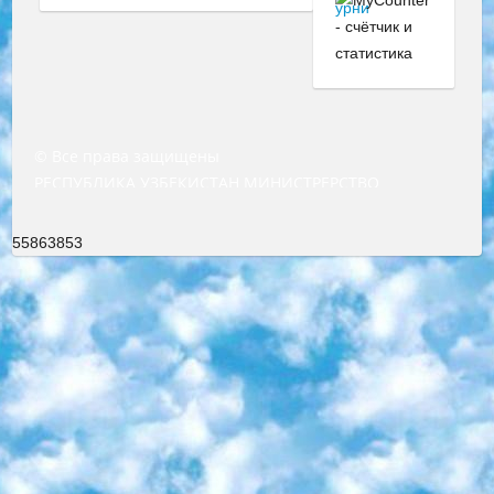
© Все права защищены
РЕСПУБЛИКА УЗБЕКИСТАН МИНИСТРЕРСТВО ДОШКОЛЬНОГО И ШКОЛЬНОГО ОБРАЗОВАНИЯ КОМАНДА в общеобразовательных учреждениях в 2023-2024 учебном году организация и проведение итоговой государственной аттестации обучающихся о Министра дошкольного и школьного образования Республики Узбекистан от 4 марта 2008 года (постановлением Минюста от 20 марта 2008 года № 1778 государственной регистрации) «Итоговое состояние учащихся общего среднего образования на основании положения об утверждении положения об аттестации общего среднего образования выпускной экзамен студентов в образовательных учреждениях в 2023-2024 учебном году В целях организации и прохождения аттестации приказываю: 1. Следующее: перечень предметов, по которым будет проводиться итоговая государственная аттестация и экзамен формы перевода согласно приложению 1; сертификаты международного образца, оценивающие уровень владения иностранными языками перечень согласно приложению 2; 2. Педагогический при специализированных образовательных учреждениях. научно-практический центр квалификации и международной оценки (Д.Давидова) 2024 г. До 25 марта: задания по предметам, по которым будет проводиться итоговая аттестация разработка и утверждение технических условий; итоговая аттестация на основании разработанного предметного задания разработка вопросов по предметам (устно и письменно), экзамен передача; общеобразовательные средние школы и специальные учебные заведения учащиеся выпускных классов школ и интернатов в агентской системе подготовка базы данных экзаменационных материалов и критериев оценки; перевод базы экзаменационных материалов на все языки обучения подать в Республиканский образовательный центр для изготовления; варианты экзаменов на основе разработанных контрольных материалов пусть будут поставлены задачи формирования. 3. Республиканский образовательный центр (Ш.Худайкулов) до 5 апреля 2024 года. до: база данных предоставленных экзаменационных материалов на все языки обучения перевод и экспертиза; для слепых, слабовидящих, глухих, слабослышащих и умственно отсталых детей учащиеся выпускных классов специализированных школ и школ-интернатов база данных экзаменационных материалов на всех преподаваемых языках подготовка критериев оценки; специализированные школы для умственно отсталых детей и технологии для учащихся выпускных классов школ-интернатов разработка соответствующих рекомендаций и критериев проведения ЕГЭ по естествознанию давать задания. 4. Педагогический при специализированных образовательных учреждениях. Научно-практический центр навыков и международной оценки (Д.Давидова), Республика образовательный центр (Худайкулов Ш.) итоговый государственный аттестационный экзамен ориентирован на творческое и логическое мышление при подготовке базы материалов учитывать введение заданий. 5. Следует отметить, что: сертификат государственного образца о знании общеобразовательного предмета и как минимум национальный уровень B1 по предметам на иностранных языках, указанным в Приложении 2. или международно признанный сертификат эквивалентного уровня студенты, изучающие определенный предмет, освобождаются от экзамена; по соответствующим предметам запланирована итоговая государственная аттестация за день до дня, путем жеребьевки Рабочей группой (в письменной форме по предметам, проводимым в форме) из числа сформированных вариантов выбрано 2 варианта; 2 выбранных варианта экзамена анонсированы на официальном сайте министерства и все выпускники по всей стране на основе этих вариантов проводит итоговую государственную аттестацию. 6. Государственное образование учащихся средних общеобразовательных учреждений. знания в соответствии с квалификационными требованиями, которые необходимо приобрести на основании стандартов итоговый (выпускной) контроль для 9 и 11 классов в целях тестирования Экзамены (далее – экзамены) состоят из предметов, перечисленных в приложении 1. будет сделано. 7. Экзамены пройдут с 26 мая по 15 июня 2024 г. (кроме науки физического воспитания). 8. Физическая для учащихся 9 классов общесредних образовательных учреждений. Экзамены по предмету «Образование, квалификация медицина» 1-6 мая 2024 года. сотрудники перевести под присмотр (с отклонениями в физическом или умственном развитии) специализированная школа для детей, школы-интернаты и со сколиозом школы-интернаты санаторного типа для больных детей исключены). 9. Он был слепым, слабовидящим и имел нарушения опорно-двигательного аппарата. экзамены в специализированных школах и интернатах для детей должны проводиться исходя из требований, предъявляемых к общеобразовательным учреждениям (физкультура кроме науки). 10. Специализированная школа для глухих и слабослышащих детей. и экзамены в интернатах и быть реализован в виде письменного теста по математике. 11. Специальность для умственно отсталых детей. Для 9 класса Родной язык и литературное письмо Государственный язык (язык обучения – узбекский). для неклассов) написано Математическое письмо Письменная/устная история Узбекистана Физическое воспитание практично Итоговый контроль Для 11 класса Написание родного языка и литературы (эссе) Математическое письмо Узбекский язык (обучение на узбекском языке) не посещающее общее среднее образование для учреждений)/Образовательное учреждение выбор письменный и устный Иностранный язык письменный/устный Письменная/устная история Узбекистана *По выбору студента:  Химия  Физика  Основы государственного права  География 10 бесплатных образовательных ресурсов - Мы составили подборку онлайн-проектов с интерактивными упражнениями, видеолекциями и статьями. Они помогут вам обрести новые и освежить старые знания бесплатно. 1. «ИНТУИТ» Старейшая образовательная площадка Рунета. Здесь вы найдёте сотни текстовых и видеокурсов на десятки различных тем — от программирования до психологии. Многие курсы подготовлены российскими университетами и крупными международными компаниями вроде Intel и Microsoft. Самостоятельное обучение бесплатное, но желающие могут оплатить услуги персональных наставников. 2. «Смартия» знакомит с актуальными профессиями и подсказывает, как им обучаться. Выбрав заинтересовавшую вас специальность — SMM-специалист, фотограф, веб-дизайнер или другую, — увидите список необходимых для неё умений. Чтобы вы могли освоить их самостоятельно, для каждого умения площадка отображает подборку ссылок на учебные материалы. Хотя «Смартия» ориентируется на русскоязычную аудиторию, часть контента всё же доступна только на английском. 3. «Лекторий Физтеха» Проект Московского физико-технического института (Физтеха). С его помощью вы можете смотреть онлайн серии лекций, записанные на видео в этом вузе. В числе доступных предметов — физика, биология, химия, информационные технологии и другие. К некоторым лекциям администрация ресурса прилагает готовые конспекты, которые можно скачивать в PDF-формате. 4. ITMOcourses Онлайн-площадка Санкт-Петербургского национального исследовательского университета информационных технологий, механики и оптики (ИТМО). Ресурс предоставляет свободный доступ к курсам, разработанным в этом вузе. Каталог материалов разбит на четыре категории: «Оптические системы и технологии», «Приборостроение и робототехника», «Информационные технологии» и «Биотехнологии». Курсы состоят из видеолекций, интерактивных демонстраций и заданий. 5. «КиберЛенинка» Электронная научная библиотека открытого доступа. Каталог площадки регулярно обрастает текстами статей из различных научных изданий. Сгруппированные по журналам и рубрикам публикации можно читать онлайн или скачивать целиком в PDF-формате. Проект нацелен на популяризацию науки за счёт открытого доступа к качественной информации. 6. «ПостНаука» На этом ресурсе публикуют подборки видеолекций, составленные экспертами из разных отраслей и объединённые общими темами. Среди них, к примеру, есть серии «Биоинформатика и геномика», «Культура средневековой Скандинавии» и Cinema Studies о теории кино. Каждая подборка лекций — логически связанная история, рассказанная экспертом от первого лица. Кроме того, на сайте появляются научно-образовательные статьи и тесты на разные темы. 7. «Newочём» Команда проекта «Newочём» отбирает самые интересные тексты из англоязычных СМИ и переводит те из них, за которые голосуют участники сообщества «ВКонтакте». По большей части это научно-популярные статьи. Редакторы придумывают лишь заголовки, в остальном содержание переводов соответствует оригиналам. Полные тексты можно читать прямо в социальной сети. 8. InternetUrok Онлайн-база материалов по основным дисциплинам школьной программы. Информация на сайте структурирована по классам, предметам и темам (урокам). Каждый урок состоит из видеолекций и конспектов. Есть также интерактивные тренажёры и тесты для закрепления пройденного материала. Даже если вы давно окончили школу, возможность повторить программу старших классов всегда может пригодиться. 9. Edutainme Ещё один ресурс об образовании. В отличие от Newtonew, как мне кажется, Edutainme больше ориентируется на представителей индустрии: педагогов, предпринимателей, разработчиков образовательных проектов. Но и любой, кто просто стремится к саморазвитию, найдёт на сайте много полезного и интересного для себя. Например, информацию о новых курсах и образовательных сервисах. 10. Newtonew Онлайн-медиа об образовании и обучении в широком смысле. Авторы Newtonew пишут об инструментах, заведениях, тактиках и стратегиях, которые помогают учить других и получать новые знания самостоятельно. На этой площадке вы найдёте новости, обзоры, аналитические мате
55863853