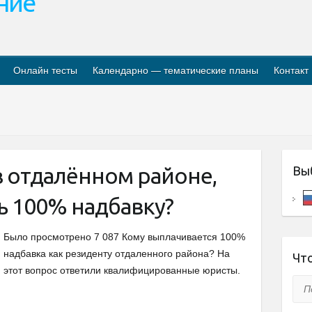
ание
Онлайн тесты
Календарно — тематические планы
Контакт
в отдалённом районе,
Вы
ь 100% надбавку?
Было просмотрено 7 087 Кому выплачивается 100%
надбавка как резиденту отдаленного района? На
Что
этот вопрос ответили квалифицированные юристы.
Пои