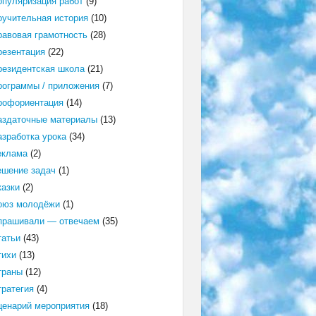
опуляризация работ
(9)
оучительная история
(10)
равовая грамотность
(28)
резентация
(22)
резидентская школа
(21)
рограммы / приложения
(7)
рофориентация
(14)
аздаточные материалы
(13)
азработка урока
(34)
еклама
(2)
ешение задач
(1)
казки
(2)
оюз молодёжи
(1)
прашивали — отвечаем
(35)
татьи
(43)
тихи
(13)
траны
(12)
тратегия
(4)
ценарий мероприятия
(18)