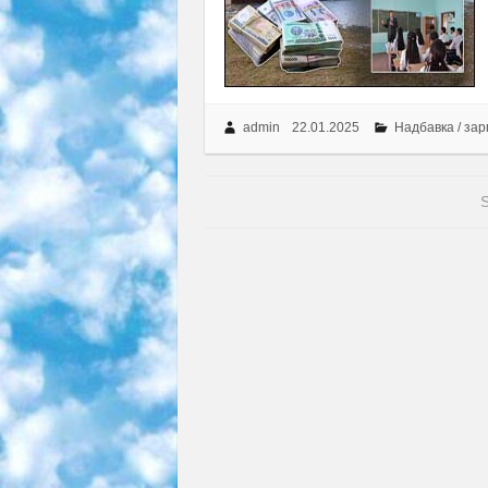
admin
22.01.2025
Надбавка / за
S