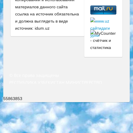
материалов данного сайта
ссылка на источник обязательна
и должна выглядеть в виде
источник: idum.uz
© Все права защищены
РЕСПУБЛИКА УЗБЕКИСТАН МИНИСТРЕРСТВО ДОШКОЛЬНОГО И ШКОЛЬНОГО ОБРАЗОВАНИЯ КОМАНДА в общеобразовательных учреждениях в 2023-2024 учебном году организация и проведение итоговой государственной аттестации обучающихся о Министра дошкольного и школьного образования Республики Узбекистан от 4 марта 2008 года (постановлением Минюста от 20 марта 2008 года № 1778 государственной регистрации) «Итоговое состояние учащихся общего среднего образования на основании положения об утверждении положения об аттестации общего среднего образования выпускной экзамен студентов в образовательных учреждениях в 2023-2024 учебном году В целях организации и прохождения аттестации приказываю: 1. Следующее: перечень предметов, по которым будет проводиться итоговая государственная аттестация и экзамен формы перевода согласно приложению 1; сертификаты международного образца, оценивающие уровень владения иностранными языками перечень согласно приложению 2; 2. Педагогический при специализированных образовательных учреждениях. научно-практический центр квалификации и международной оценки (Д.Давидова) 2024 г. До 25 марта: задания по предметам, по которым будет проводиться итоговая аттестация разработка и утверждение технических условий; итоговая аттестация на основании разработанного предметного задания разработка вопросов по предметам (устно и письменно), экзамен передача; общеобразовательные средние школы и специальные учебные заведения учащиеся выпускных классов школ и интернатов в агентской системе подготовка базы данных экзаменационных материалов и критериев оценки; перевод базы экзаменационных материалов на все языки обучения подать в Республиканский образовательный центр для изготовления; варианты экзаменов на основе разработанных контрольных материалов пусть будут поставлены задачи формирования. 3. Республиканский образовательный центр (Ш.Худайкулов) до 5 апреля 2024 года. до: база данных предоставленных экзаменационных материалов на все языки обучения перевод и экспертиза; для слепых, слабовидящих, глухих, слабослышащих и умственно отсталых детей учащиеся выпускных классов специализированных школ и школ-интернатов база данных экзаменационных материалов на всех преподаваемых языках подготовка критериев оценки; специализированные школы для умственно отсталых детей и технологии для учащихся выпускных классов школ-интернатов разработка соответствующих рекомендаций и критериев проведения ЕГЭ по естествознанию давать задания. 4. Педагогический при специализированных образовательных учреждениях. Научно-практический центр навыков и международной оценки (Д.Давидова), Республика образовательный центр (Худайкулов Ш.) итоговый государственный аттестационный экзамен ориентирован на творческое и логическое мышление при подготовке базы материалов учитывать введение заданий. 5. Следует отметить, что: сертификат государственного образца о знании общеобразовательного предмета и как минимум национальный уровень B1 по предметам на иностранных языках, указанным в Приложении 2. или международно признанный сертификат эквивалентного уровня студенты, изучающие определенный предмет, освобождаются от экзамена; по соответствующим предметам запланирована итоговая государственная аттестация за день до дня, путем жеребьевки Рабочей группой (в письменной форме по предметам, проводимым в форме) из числа сформированных вариантов выбрано 2 варианта; 2 выбранных варианта экзамена анонсированы на официальном сайте министерства и все выпускники по всей стране на основе этих вариантов проводит итоговую государственную аттестацию. 6. Государственное образование учащихся средних общеобразовательных учреждений. знания в соответствии с квалификационными требованиями, которые необходимо приобрести на основании стандартов итоговый (выпускной) контроль для 9 и 11 классов в целях тестирования Экзамены (далее – экзамены) состоят из предметов, перечисленных в приложении 1. будет сделано. 7. Экзамены пройдут с 26 мая по 15 июня 2024 г. (кроме науки физического воспитания). 8. Физическая для учащихся 9 классов общесредних образовательных учреждений. Экзамены по предмету «Образование, квалификация медицина» 1-6 мая 2024 года. сотрудники перевести под присмотр (с отклонениями в физическом или умственном развитии) специализированная школа для детей, школы-интернаты и со сколиозом школы-интернаты санаторного типа для больных детей исключены). 9. Он был слепым, слабовидящим и имел нарушения опорно-двигательного аппарата. экзамены в специализированных школах и интернатах для детей должны проводиться исходя из требований, предъявляемых к общеобразовательным учреждениям (физкультура кроме науки). 10. Специализированная школа для глухих и слабослышащих детей. и экзамены в интернатах и быть реализован в виде письменного теста по математике. 11. Специальность для умственно отсталых детей. Для 9 класса Родной язык и литературное письмо Государственный язык (язык обучения – узбекский). для неклассов) написано Математическое письмо Письменная/устная история Узбекистана Физическое воспитание практично Итоговый контроль Для 11 класса Написание родного языка и литературы (эссе) Математическое письмо Узбекский язык (обучение на узбекском языке) не посещающее общее среднее образование для учреждений)/Образовательное учреждение выбор письменный и устный Иностранный язык письменный/устный Письменная/устная история Узбекистана *По выбору студента:  Химия  Физика  Основы государственного права  География 10 бесплатных образовательных ресурсов - Мы составили подборку онлайн-проектов с интерактивными упражнениями, видеолекциями и статьями. Они помогут вам обрести новые и освежить старые знания бесплатно. 1. «ИНТУИТ» Старейшая образовательная площадка Рунета. Здесь вы найдёте сотни текстовых и видеокурсов на десятки различных тем — от программирования до психологии. Многие курсы подготовлены российскими университетами и крупными международными компаниями вроде Intel и Microsoft. Самостоятельное обучение бесплатное, но желающие могут оплатить услуги персональных наставников. 2. «Смартия» знакомит с актуальными профессиями и подсказывает, как им обучаться. Выбрав заинтересовавшую вас специальность — SMM-специалист, фотограф, веб-дизайнер или другую, — увидите список необходимых для неё умений. Чтобы вы могли освоить их самостоятельно, для каждого умения площадка отображает подборку ссылок на учебные материалы. Хотя «Смартия» ориентируется на русскоязычную аудиторию, часть контента всё же доступна только на английском. 3. «Лекторий Физтеха» Проект Московского физико-технического института (Физтеха). С его помощью вы можете смотреть онлайн серии лекций, записанные на видео в этом вузе. В числе доступных предметов — физика, биология, химия, информационные технологии и другие. К некоторым лекциям администрация ресурса прилагает готовые конспекты, которые можно скачивать в PDF-формате. 4. ITMOcourses Онлайн-площадка Санкт-Петербургского национального исследовательского университета информационных технологий, механики и оптики (ИТМО). Ресурс предоставляет свободный доступ к курсам, разработанным в этом вузе. Каталог материалов разбит на четыре категории: «Оптические системы и технологии», «Приборостроение и робототехника», «Информационные технологии» и «Биотехнологии». Курсы состоят из видеолекций, интерактивных демонстраций и заданий. 5. «КиберЛенинка» Электронная научная библиотека открытого доступа. Каталог площадки регулярно обрастает текстами статей из различных научных изданий. Сгруппированные по журналам и рубрикам публикации можно читать онлайн или скачивать целиком в PDF-формате. Проект нацелен на популяризацию науки за счёт открытого доступа к качественной информации. 6. «ПостНаука» На этом ресурсе публикуют подборки видеолекций, составленные экспертами из разных отраслей и объединённые общими темами. Среди них, к примеру, есть серии «Биоинформатика и геномика», «Культура средневековой Скандинавии» и Cinema Studies о теории кино. Каждая подборка лекций — логически связанная история, рассказанная экспертом от первого лица. Кроме того, на сайте появляются научно-образовательные статьи и тесты на разные темы. 7. «Newочём» Команда проекта «Newочём» отбирает самые интересные тексты из англоязычных СМИ и переводит те из них, за которые голосуют участники сообщества «ВКонтакте». По большей части это научно-популярные статьи. Редакторы придумывают лишь заголовки, в остальном содержание переводов соответствует оригиналам. Полные тексты можно читать прямо в социальной сети. 8. InternetUrok Онлайн-база материалов по основным дисциплинам школьной программы. Информация на сайте структурирована по классам, предметам и темам (урокам). Каждый урок состоит из видеолекций и конспектов. Есть также интерактивные тренажёры и тесты для закрепления пройденного материала. Даже если вы давно окончили школу, возможность повторить программу старших классов всегда может пригодиться. 9. Edutainme Ещё один ресурс об образовании. В отличие от Newtonew, как мне кажется, Edutainme больше ориентируется на представителей индустрии: педагогов, предпринимателей, разработчиков образовательных проектов. Но и любой, кто просто стремится к саморазвитию, найдёт на сайте много полезного и интересного для себя. Например, информацию о новых курсах и образовательных сервисах. 10. Newtonew Онлайн-медиа об образовании и обучении в широком смысле. Авторы Newtonew пишут об инструментах, заведениях, тактиках и стратегиях, которые помогают учить других и получать новые знания самостоятельно. На этой площадке вы найдёте новости, обзоры, аналитические мате
55863853