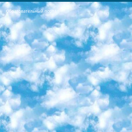
Образовательный портал
РЕСПУБЛИКА УЗБЕКИСТАН МИНИСТРЕРСТВО ДОШКОЛЬНОГО И ШКОЛЬНОГО ОБРАЗОВАНИЯ КОМАНДА в общеобразовательных учреждениях в 2023-2024 учебном году организация и проведение итоговой государственной аттестации обучающихся о Министра дошкольного и школьного образования Республики Узбекистан от 4 марта 2008 года (постановлением Минюста от 20 марта 2008 года № 1778 государственной регистрации) «Итоговое состояние учащихся общего среднего образования на основании положения об утверждении положения об аттестации общего среднего образования выпускной экзамен студентов в образовательных учреждениях в 2023-2024 учебном году В целях организации и прохождения аттестации приказываю: 1. Следующее: перечень предметов, по которым будет проводиться итоговая государственная аттестация и экзамен формы перевода согласно приложению 1; сертификаты международного образца, оценивающие уровень владения иностранными языками перечень согласно приложению 2; 2. Педагогический при специализированных образовательных учреждениях. научно-практический центр квалификации и международной оценки (Д.Давидова) 2024 г. До 25 марта: задания по предметам, по которым будет проводиться итоговая аттестация разработка и утверждение технических условий; итоговая аттестация на основании разработанного предметного задания разработка вопросов по предметам (устно и письменно), экзамен передача; общеобразовательные средние школы и специальные учебные заведения учащиеся выпускных классов школ и интернатов в агентской системе подготовка базы данных экзаменационных материалов и критериев оценки; перевод базы экзаменационных материалов на все языки обучения подать в Республиканский образовательный центр для изготовления; варианты экзаменов на основе разработанных контрольных материалов пусть будут поставлены задачи формирования. 3. Республиканский образовательный центр (Ш.Худайкулов) до 5 апреля 2024 года. до: база данных предоставленных экзаменационных материалов на все языки обучения перевод и экспертиза; для слепых, слабовидящих, глухих, слабослышащих и умственно отсталых детей учащиеся выпускных классов специализированных школ и школ-интернатов база данных экзаменационных материалов на всех преподаваемых языках подготовка критериев оценки; специализированные школы для умственно отсталых детей и технологии для учащихся выпускных классов школ-интернатов разработка соответствующих рекомендаций и критериев проведения ЕГЭ по естествознанию давать задания. 4. Педагогический при специализированных образовательных учреждениях. Научно-практический центр навыков и международной оценки (Д.Давидова), Республика образовательный центр (Худайкулов Ш.) итоговый государственный аттестационный экзамен ориентирован на творческое и логическое мышление при подготовке базы материалов учитывать введение заданий. 5. Следует отметить, что: сертификат государственного образца о знании общеобразовательного предмета и как минимум национальный уровень B1 по предметам на иностранных языках, указанным в Приложении 2. или международно признанный сертификат эквивалентного уровня студенты, изучающие определенный предмет, освобождаются от экзамена; по соответствующим предметам запланирована итоговая государственная аттестация за день до дня, путем жеребьевки Рабочей группой (в письменной форме по предметам, проводимым в форме) из числа сформированных вариантов выбрано 2 варианта; 2 выбранных варианта экзамена анонсированы на официальном сайте министерства и все выпускники по всей стране на основе этих вариантов проводит итоговую государственную аттестацию. 6. Государственное образование учащихся средних общеобразовательных учреждений. знания в соответствии с квалификационными требованиями, которые необходимо приобрести на основании стандартов итоговый (выпускной) контроль для 9 и 11 классов в целях тестирования Экзамены (далее – экзамены) состоят из предметов, перечисленных в приложении 1. будет сделано. 7. Экзамены пройдут с 26 мая по 15 июня 2024 г. (кроме науки физического воспитания). 8. Физическая для учащихся 9 классов общесредних образовательных учреждений. Экзамены по предмету «Образование, квалификация медицина» 1-6 мая 2024 года. сотрудники перевести под присмотр (с отклонениями в физическом или умственном развитии) специализированная школа для детей, школы-интернаты и со сколиозом школы-интернаты санаторного типа для больных детей исключены). 9. Он был слепым, слабовидящим и имел нарушения опорно-двигательного аппарата. экзамены в специализированных школах и интернатах для детей должны проводиться исходя из требований, предъявляемых к общеобразовательным учреждениям (физкультура кроме науки). 10. Специализированная школа для глухих и слабослышащих детей. и экзамены в интернатах и быть реализован в виде письменного теста по математике. 11. Специальность для умственно отсталых детей. Для 9 класса Родной язык и литературное письмо Государственный язык (язык обучения – узбекский). для неклассов) написано Математическое письмо Письменная/устная история Узбекистана Физическое воспитание практично Итоговый контроль Для 11 класса Написание родного языка и литературы (эссе) Математическое письмо Узбекский язык (обучение на узбекском языке) не посещающее общее среднее образование для учреждений)/Образовательное учреждение выбор письменный и устный Иностранный язык письменный/устный Письменная/устная история Узбекистана *По выбору студента:  Химия  Физика  Основы государственного права  География 10 бесплатных образовательных ресурсов - Мы составили подборку онлайн-проектов с интерактивными упражнениями, видеолекциями и статьями. Они помогут вам обрести новые и освежить старые знания бесплатно. 1. «ИНТУИТ» Старейшая образовательная площадка Рунета. Здесь вы найдёте сотни текстовых и видеокурсов на десятки различных тем — от программирования до психологии. Многие курсы подготовлены российскими университетами и крупными международными компаниями вроде Intel и Microsoft. Самостоятельное обучение бесплатное, но желающие могут оплатить услуги персональных наставников. 2. «Смартия» знакомит с актуальными профессиями и подсказывает, как им обучаться. Выбрав заинтересовавшую вас специальность — SMM-специалист, фотограф, веб-дизайнер или другую, — увидите список необходимых для неё умений. Чтобы вы могли освоить их самостоятельно, для каждого умения площадка отображает подборку ссылок на учебные материалы. Хотя «Смартия» ориентируется на русскоязычную аудиторию, часть контента всё же доступна только на английском. 3. «Лекторий Физтеха» Проект Московского физико-технического института (Физтеха). С его помощью вы можете смотреть онлайн серии лекций, записанные на видео в этом вузе. В числе доступных предметов — физика, биология, химия, информационные технологии и другие. К некоторым лекциям администрация ресурса прилагает готовые конспекты, которые можно скачивать в PDF-формате. 4. ITMOcourses Онлайн-площадка Санкт-Петербургского национального исследовательского университета информационных технологий, механики и оптики (ИТМО). Ресурс предоставляет свободный доступ к курсам, разработанным в этом вузе. Каталог материалов разбит на четыре категории: «Оптические системы и технологии», «Приборостроение и робототехника», «Информационные технологии» и «Биотехнологии». Курсы состоят из видеолекций, интерактивных демонстраций и заданий. 5. «КиберЛенинка» Электронная научная библиотека открытого доступа. Каталог площадки регулярно обрастает текстами статей из различных научных изданий. Сгруппированные по журналам и рубрикам публикации можно читать онлайн или скачивать целиком в PDF-формате. Проект нацелен на популяризацию науки за счёт открытого доступа к качественной информации. 6. «ПостНаука» На этом ресурсе публикуют подборки видеолекций, составленные экспертами из разных отраслей и объединённые общими темами. Среди них, к примеру, есть серии «Биоинформатика и геномика», «Культура средневековой Скандинавии» и Cinema Studies о теории кино. Каждая подборка лекций — логически связанная история, рассказанная экспертом от первого лица. Кроме того, на сайте появляются научно-образовательные статьи и тесты на разные темы. 7. «Newочём» Команда проекта «Newочём» отбирает самые интересные тексты из англоязычных СМИ и переводит те из них, за которые голосуют участники сообщества «ВКонтакте». По большей части это научно-популярные статьи. Редакторы придумывают лишь заголовки, в остальном содержание переводов соответствует оригиналам. Полные тексты можно читать прямо в социальной сети. 8. InternetUrok Онлайн-база материалов по основным дисциплинам школьной программы. Информация на сайте структурирована по классам, предметам и темам (урокам). Каждый урок состоит из видеолекций и конспектов. Есть также интерактивные тренажёры и тесты для закрепления пройденного материала. Даже если вы давно окончили школу, возможность повторить программу старших классов всегда может пригодиться. 9. Edutainme Ещё один ресурс об образовании. В отличие от Newtonew, как мне кажется, Edutainme больше ориентируется на представителей индустрии: педагогов, предпринимателей, разработчиков образовательных проектов. Но и любой, кто просто стремится к саморазвитию, найдёт на сайте много полезного и интересного для себя. Например, информацию о новых курсах и образовательных сервисах. 10. Newtonew Онлайн-медиа об образовании и обучении в широком смысле. Авторы Newtonew пишут об инструментах, заведениях, тактиках и стратегиях, которые помогают учить других и получать новые знания самостоятельно. На этой площадке вы найдёте новости, обзоры, аналитические мат