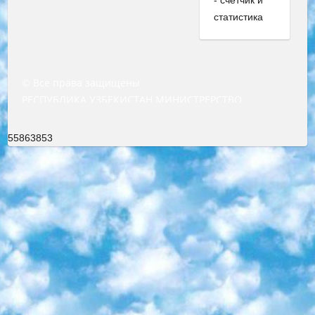
© Все права защищены
РЕСПУБЛИКА УЗБЕКИСТАН МИНИСТРЕРСТВО ДОШКОЛЬНОГО И ШКОЛЬНОГО ОБРАЗОВАНИЯ КОМАНДА в общеобразовательных учреждениях в 2023-2024 учебном году организация и проведение итоговой государственной аттестации обучающихся о Министра дошкольного и школьного образования Республики Узбекистан от 4 марта 2008 года (постановлением Минюста от 20 марта 2008 года № 1778 государственной регистрации) «Итоговое состояние учащихся общего среднего образования на основании положения об утверждении положения об аттестации общего среднего образования выпускной экзамен студентов в образовательных учреждениях в 2023-2024 учебном году В целях организации и прохождения аттестации приказываю: 1. Следующее: перечень предметов, по которым будет проводиться итоговая государственная аттестация и экзамен формы перевода согласно приложению 1; сертификаты международного образца, оценивающие уровень владения иностранными языками перечень согласно приложению 2; 2. Педагогический при специализированных образовательных учреждениях. научно-практический центр квалификации и международной оценки (Д.Давидова) 2024 г. До 25 марта: задания по предметам, по которым будет проводиться итоговая аттестация разработка и утверждение технических условий; итоговая аттестация на основании разработанного предметного задания разработка вопросов по предметам (устно и письменно), экзамен передача; общеобразовательные средние школы и специальные учебные заведения учащиеся выпускных классов школ и интернатов в агентской системе подготовка базы данных экзаменационных материалов и критериев оценки; перевод базы экзаменационных материалов на все языки обучения подать в Республиканский образовательный центр для изготовления; варианты экзаменов на основе разработанных контрольных материалов пусть будут поставлены задачи формирования. 3. Республиканский образовательный центр (Ш.Худайкулов) до 5 апреля 2024 года. до: база данных предоставленных экзаменационных материалов на все языки обучения перевод и экспертиза; для слепых, слабовидящих, глухих, слабослышащих и умственно отсталых детей учащиеся выпускных классов специализированных школ и школ-интернатов база данных экзаменационных материалов на всех преподаваемых языках подготовка критериев оценки; специализированные школы для умственно отсталых детей и технологии для учащихся выпускных классов школ-интернатов разработка соответствующих рекомендаций и критериев проведения ЕГЭ по естествознанию давать задания. 4. Педагогический при специализированных образовательных учреждениях. Научно-практический центр навыков и международной оценки (Д.Давидова), Республика образовательный центр (Худайкулов Ш.) итоговый государственный аттестационный экзамен ориентирован на творческое и логическое мышление при подготовке базы материалов учитывать введение заданий. 5. Следует отметить, что: сертификат государственного образца о знании общеобразовательного предмета и как минимум национальный уровень B1 по предметам на иностранных языках, указанным в Приложении 2. или международно признанный сертификат эквивалентного уровня студенты, изучающие определенный предмет, освобождаются от экзамена; по соответствующим предметам запланирована итоговая государственная аттестация за день до дня, путем жеребьевки Рабочей группой (в письменной форме по предметам, проводимым в форме) из числа сформированных вариантов выбрано 2 варианта; 2 выбранных варианта экзамена анонсированы на официальном сайте министерства и все выпускники по всей стране на основе этих вариантов проводит итоговую государственную аттестацию. 6. Государственное образование учащихся средних общеобразовательных учреждений. знания в соответствии с квалификационными требованиями, которые необходимо приобрести на основании стандартов итоговый (выпускной) контроль для 9 и 11 классов в целях тестирования Экзамены (далее – экзамены) состоят из предметов, перечисленных в приложении 1. будет сделано. 7. Экзамены пройдут с 26 мая по 15 июня 2024 г. (кроме науки физического воспитания). 8. Физическая для учащихся 9 классов общесредних образовательных учреждений. Экзамены по предмету «Образование, квалификация медицина» 1-6 мая 2024 года. сотрудники перевести под присмотр (с отклонениями в физическом или умственном развитии) специализированная школа для детей, школы-интернаты и со сколиозом школы-интернаты санаторного типа для больных детей исключены). 9. Он был слепым, слабовидящим и имел нарушения опорно-двигательного аппарата. экзамены в специализированных школах и интернатах для детей должны проводиться исходя из требований, предъявляемых к общеобразовательным учреждениям (физкультура кроме науки). 10. Специализированная школа для глухих и слабослышащих детей. и экзамены в интернатах и быть реализован в виде письменного теста по математике. 11. Специальность для умственно отсталых детей. Для 9 класса Родной язык и литературное письмо Государственный язык (язык обучения – узбекский). для неклассов) написано Математическое письмо Письменная/устная история Узбекистана Физическое воспитание практично Итоговый контроль Для 11 класса Написание родного языка и литературы (эссе) Математическое письмо Узбекский язык (обучение на узбекском языке) не посещающее общее среднее образование для учреждений)/Образовательное учреждение выбор письменный и устный Иностранный язык письменный/устный Письменная/устная история Узбекистана *По выбору студента:  Химия  Физика  Основы государственного права  География 10 бесплатных образовательных ресурсов - Мы составили подборку онлайн-проектов с интерактивными упражнениями, видеолекциями и статьями. Они помогут вам обрести новые и освежить старые знания бесплатно. 1. «ИНТУИТ» Старейшая образовательная площадка Рунета. Здесь вы найдёте сотни текстовых и видеокурсов на десятки различных тем — от программирования до психологии. Многие курсы подготовлены российскими университетами и крупными международными компаниями вроде Intel и Microsoft. Самостоятельное обучение бесплатное, но желающие могут оплатить услуги персональных наставников. 2. «Смартия» знакомит с актуальными профессиями и подсказывает, как им обучаться. Выбрав заинтересовавшую вас специальность — SMM-специалист, фотограф, веб-дизайнер или другую, — увидите список необходимых для неё умений. Чтобы вы могли освоить их самостоятельно, для каждого умения площадка отображает подборку ссылок на учебные материалы. Хотя «Смартия» ориентируется на русскоязычную аудиторию, часть контента всё же доступна только на английском. 3. «Лекторий Физтеха» Проект Московского физико-технического института (Физтеха). С его помощью вы можете смотреть онлайн серии лекций, записанные на видео в этом вузе. В числе доступных предметов — физика, биология, химия, информационные технологии и другие. К некоторым лекциям администрация ресурса прилагает готовые конспекты, которые можно скачивать в PDF-формате. 4. ITMOcourses Онлайн-площадка Санкт-Петербургского национального исследовательского университета информационных технологий, механики и оптики (ИТМО). Ресурс предоставляет свободный доступ к курсам, разработанным в этом вузе. Каталог материалов разбит на четыре категории: «Оптические системы и технологии», «Приборостроение и робототехника», «Информационные технологии» и «Биотехнологии». Курсы состоят из видеолекций, интерактивных демонстраций и заданий. 5. «КиберЛенинка» Электронная научная библиотека открытого доступа. Каталог площадки регулярно обрастает текстами статей из различных научных изданий. Сгруппированные по журналам и рубрикам публикации можно читать онлайн или скачивать целиком в PDF-формате. Проект нацелен на популяризацию науки за счёт открытого доступа к качественной информации. 6. «ПостНаука» На этом ресурсе публикуют подборки видеолекций, составленные экспертами из разных отраслей и объединённые общими темами. Среди них, к примеру, есть серии «Биоинформатика и геномика», «Культура средневековой Скандинавии» и Cinema Studies о теории кино. Каждая подборка лекций — логически связанная история, рассказанная экспертом от первого лица. Кроме того, на сайте появляются научно-образовательные статьи и тесты на разные темы. 7. «Newочём» Команда проекта «Newочём» отбирает самые интересные тексты из англоязычных СМИ и переводит те из них, за которые голосуют участники сообщества «ВКонтакте». По большей части это научно-популярные статьи. Редакторы придумывают лишь заголовки, в остальном содержание переводов соответствует оригиналам. Полные тексты можно читать прямо в социальной сети. 8. InternetUrok Онлайн-база материалов по основным дисциплинам школьной программы. Информация на сайте структурирована по классам, предметам и темам (урокам). Каждый урок состоит из видеолекций и конспектов. Есть также интерактивные тренажёры и тесты для закрепления пройденного материала. Даже если вы давно окончили школу, возможность повторить программу старших классов всегда может пригодиться. 9. Edutainme Ещё один ресурс об образовании. В отличие от Newtonew, как мне кажется, Edutainme больше ориентируется на представителей индустрии: педагогов, предпринимателей, разработчиков образовательных проектов. Но и любой, кто просто стремится к саморазвитию, найдёт на сайте много полезного и интересного для себя. Например, информацию о новых курсах и образовательных сервисах. 10. Newtonew Онлайн-медиа об образовании и обучении в широком смысле. Авторы Newtonew пишут об инструментах, заведениях, тактиках и стратегиях, которые помогают учить других и получать новые знания самостоятельно. На этой площадке вы найдёте новости, обзоры, аналитические мате
55863853