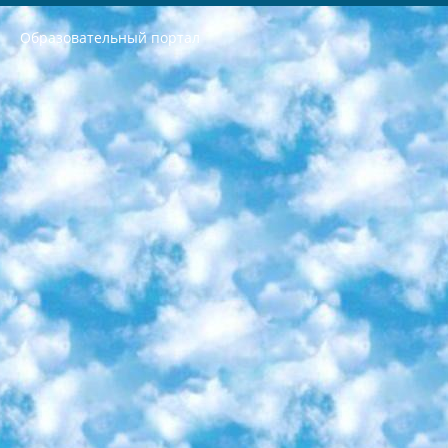
Образовательный портал
РЕСПУБЛИКА УЗБЕКИСТАН МИНИСТРЕРСТВО ДОШКОЛЬНОГО И ШКОЛЬНОГО ОБРАЗОВАНИЯ КОМАНДА в общеобразовательных учреждениях в 2023-2024 учебном году организация и проведение итоговой государственной аттестации обучающихся о Министра дошкольного и школьного образования Республики Узбекистан от 4 марта 2008 года (постановлением Минюста от 20 марта 2008 года № 1778 государственной регистрации) «Итоговое состояние учащихся общего среднего образования на основании положения об утверждении положения об аттестации общего среднего образования выпускной экзамен студентов в образовательных учреждениях в 2023-2024 учебном году В целях организации и прохождения аттестации приказываю: 1. Следующее: перечень предметов, по которым будет проводиться итоговая государственная аттестация и экзамен формы перевода согласно приложению 1; сертификаты международного образца, оценивающие уровень владения иностранными языками перечень согласно приложению 2; 2. Педагогический при специализированных образовательных учреждениях. научно-практический центр квалификации и международной оценки (Д.Давидова) 2024 г. До 25 марта: задания по предметам, по которым будет проводиться итоговая аттестация разработка и утверждение технических условий; итоговая аттестация на основании разработанного предметного задания разработка вопросов по предметам (устно и письменно), экзамен передача; общеобразовательные средние школы и специальные учебные заведения учащиеся выпускных классов школ и интернатов в агентской системе подготовка базы данных экзаменационных материалов и критериев оценки; перевод базы экзаменационных материалов на все языки обучения подать в Республиканский образовательный центр для изготовления; варианты экзаменов на основе разработанных контрольных материалов пусть будут поставлены задачи формирования. 3. Республиканский образовательный центр (Ш.Худайкулов) до 5 апреля 2024 года. до: база данных предоставленных экзаменационных материалов на все языки обучения перевод и экспертиза; для слепых, слабовидящих, глухих, слабослышащих и умственно отсталых детей учащиеся выпускных классов специализированных школ и школ-интернатов база данных экзаменационных материалов на всех преподаваемых языках подготовка критериев оценки; специализированные школы для умственно отсталых детей и технологии для учащихся выпускных классов школ-интернатов разработка соответствующих рекомендаций и критериев проведения ЕГЭ по естествознанию давать задания. 4. Педагогический при специализированных образовательных учреждениях. Научно-практический центр навыков и международной оценки (Д.Давидова), Республика образовательный центр (Худайкулов Ш.) итоговый государственный аттестационный экзамен ориентирован на творческое и логическое мышление при подготовке базы материалов учитывать введение заданий. 5. Следует отметить, что: сертификат государственного образца о знании общеобразовательного предмета и как минимум национальный уровень B1 по предметам на иностранных языках, указанным в Приложении 2. или международно признанный сертификат эквивалентного уровня студенты, изучающие определенный предмет, освобождаются от экзамена; по соответствующим предметам запланирована итоговая государственная аттестация за день до дня, путем жеребьевки Рабочей группой (в письменной форме по предметам, проводимым в форме) из числа сформированных вариантов выбрано 2 варианта; 2 выбранных варианта экзамена анонсированы на официальном сайте министерства и все выпускники по всей стране на основе этих вариантов проводит итоговую государственную аттестацию. 6. Государственное образование учащихся средних общеобразовательных учреждений. знания в соответствии с квалификационными требованиями, которые необходимо приобрести на основании стандартов итоговый (выпускной) контроль для 9 и 11 классов в целях тестирования Экзамены (далее – экзамены) состоят из предметов, перечисленных в приложении 1. будет сделано. 7. Экзамены пройдут с 26 мая по 15 июня 2024 г. (кроме науки физического воспитания). 8. Физическая для учащихся 9 классов общесредних образовательных учреждений. Экзамены по предмету «Образование, квалификация медицина» 1-6 мая 2024 года. сотрудники перевести под присмотр (с отклонениями в физическом или умственном развитии) специализированная школа для детей, школы-интернаты и со сколиозом школы-интернаты санаторного типа для больных детей исключены). 9. Он был слепым, слабовидящим и имел нарушения опорно-двигательного аппарата. экзамены в специализированных школах и интернатах для детей должны проводиться исходя из требований, предъявляемых к общеобразовательным учреждениям (физкультура кроме науки). 10. Специализированная школа для глухих и слабослышащих детей. и экзамены в интернатах и быть реализован в виде письменного теста по математике. 11. Специальность для умственно отсталых детей. Для 9 класса Родной язык и литературное письмо Государственный язык (язык обучения – узбекский). для неклассов) написано Математическое письмо Письменная/устная история Узбекистана Физическое воспитание практично Итоговый контроль Для 11 класса Написание родного языка и литературы (эссе) Математическое письмо Узбекский язык (обучение на узбекском языке) не посещающее общее среднее образование для учреждений)/Образовательное учреждение выбор письменный и устный Иностранный язык письменный/устный Письменная/устная история Узбекистана *По выбору студента:  Химия  Физика  Основы государственного права  География 10 бесплатных образовательных ресурсов - Мы составили подборку онлайн-проектов с интерактивными упражнениями, видеолекциями и статьями. Они помогут вам обрести новые и освежить старые знания бесплатно. 1. «ИНТУИТ» Старейшая образовательная площадка Рунета. Здесь вы найдёте сотни текстовых и видеокурсов на десятки различных тем — от программирования до психологии. Многие курсы подготовлены российскими университетами и крупными международными компаниями вроде Intel и Microsoft. Самостоятельное обучение бесплатное, но желающие могут оплатить услуги персональных наставников. 2. «Смартия» знакомит с актуальными профессиями и подсказывает, как им обучаться. Выбрав заинтересовавшую вас специальность — SMM-специалист, фотограф, веб-дизайнер или другую, — увидите список необходимых для неё умений. Чтобы вы могли освоить их самостоятельно, для каждого умения площадка отображает подборку ссылок на учебные материалы. Хотя «Смартия» ориентируется на русскоязычную аудиторию, часть контента всё же доступна только на английском. 3. «Лекторий Физтеха» Проект Московского физико-технического института (Физтеха). С его помощью вы можете смотреть онлайн серии лекций, записанные на видео в этом вузе. В числе доступных предметов — физика, биология, химия, информационные технологии и другие. К некоторым лекциям администрация ресурса прилагает готовые конспекты, которые можно скачивать в PDF-формате. 4. ITMOcourses Онлайн-площадка Санкт-Петербургского национального исследовательского университета информационных технологий, механики и оптики (ИТМО). Ресурс предоставляет свободный доступ к курсам, разработанным в этом вузе. Каталог материалов разбит на четыре категории: «Оптические системы и технологии», «Приборостроение и робототехника», «Информационные технологии» и «Биотехнологии». Курсы состоят из видеолекций, интерактивных демонстраций и заданий. 5. «КиберЛенинка» Электронная научная библиотека открытого доступа. Каталог площадки регулярно обрастает текстами статей из различных научных изданий. Сгруппированные по журналам и рубрикам публикации можно читать онлайн или скачивать целиком в PDF-формате. Проект нацелен на популяризацию науки за счёт открытого доступа к качественной информации. 6. «ПостНаука» На этом ресурсе публикуют подборки видеолекций, составленные экспертами из разных отраслей и объединённые общими темами. Среди них, к примеру, есть серии «Биоинформатика и геномика», «Культура средневековой Скандинавии» и Cinema Studies о теории кино. Каждая подборка лекций — логически связанная история, рассказанная экспертом от первого лица. Кроме того, на сайте появляются научно-образовательные статьи и тесты на разные темы. 7. «Newочём» Команда проекта «Newочём» отбирает самые интересные тексты из англоязычных СМИ и переводит те из них, за которые голосуют участники сообщества «ВКонтакте». По большей части это научно-популярные статьи. Редакторы придумывают лишь заголовки, в остальном содержание переводов соответствует оригиналам. Полные тексты можно читать прямо в социальной сети. 8. InternetUrok Онлайн-база материалов по основным дисциплинам школьной программы. Информация на сайте структурирована по классам, предметам и темам (урокам). Каждый урок состоит из видеолекций и конспектов. Есть также интерактивные тренажёры и тесты для закрепления пройденного материала. Даже если вы давно окончили школу, возможность повторить программу старших классов всегда может пригодиться. 9. Edutainme Ещё один ресурс об образовании. В отличие от Newtonew, как мне кажется, Edutainme больше ориентируется на представителей индустрии: педагогов, предпринимателей, разработчиков образовательных проектов. Но и любой, кто просто стремится к саморазвитию, найдёт на сайте много полезного и интересного для себя. Например, информацию о новых курсах и образовательных сервисах. 10. Newtonew Онлайн-медиа об образовании и обучении в широком смысле. Авторы Newtonew пишут об инструментах, заведениях, тактиках и стратегиях, которые помогают учить других и получать новые знания самостоятельно. На этой площадке вы найдёте новости, обзоры, аналитические мат