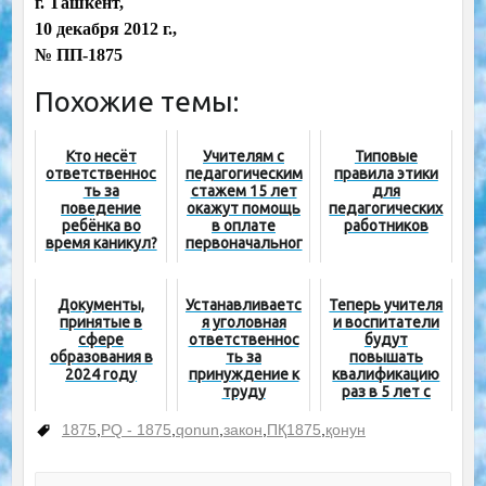
г. Ташкент,
10 декабря 2012 г.,
№ ПП-1875
Похожие темы:
Кто несёт
Учителям с
Типовые
ответственнос
педагогическим
правила этики
ть за
стажем 15 лет
для
поведение
окажут помощь
педагогических
ребёнка во
в оплате
работников
время каникул?
первоначальног
о взноса по
ипотечному
кредиту
Документы,
Устанавливаетс
Теперь учителя
принятые в
я уголовная
и воспитатели
сфере
ответственнос
будут
образования в
ть за
повышать
2024 году
принуждение к
квалификацию
труду
раз в 5 лет с
педагогов
отрывом от
работы
1875
,
PQ - 1875
,
qonun
,
закон
,
ПҚ1875
,
қонун