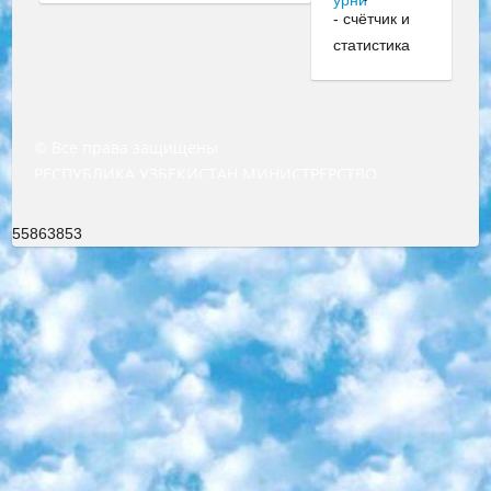
© Все права защищены
РЕСПУБЛИКА УЗБЕКИСТАН МИНИСТРЕРСТВО ДОШКОЛЬНОГО И ШКОЛЬНОГО ОБРАЗОВАНИЯ КОМАНДА в общеобразовательных учреждениях в 2023-2024 учебном году организация и проведение итоговой государственной аттестации обучающихся о Министра дошкольного и школьного образования Республики Узбекистан от 4 марта 2008 года (постановлением Минюста от 20 марта 2008 года № 1778 государственной регистрации) «Итоговое состояние учащихся общего среднего образования на основании положения об утверждении положения об аттестации общего среднего образования выпускной экзамен студентов в образовательных учреждениях в 2023-2024 учебном году В целях организации и прохождения аттестации приказываю: 1. Следующее: перечень предметов, по которым будет проводиться итоговая государственная аттестация и экзамен формы перевода согласно приложению 1; сертификаты международного образца, оценивающие уровень владения иностранными языками перечень согласно приложению 2; 2. Педагогический при специализированных образовательных учреждениях. научно-практический центр квалификации и международной оценки (Д.Давидова) 2024 г. До 25 марта: задания по предметам, по которым будет проводиться итоговая аттестация разработка и утверждение технических условий; итоговая аттестация на основании разработанного предметного задания разработка вопросов по предметам (устно и письменно), экзамен передача; общеобразовательные средние школы и специальные учебные заведения учащиеся выпускных классов школ и интернатов в агентской системе подготовка базы данных экзаменационных материалов и критериев оценки; перевод базы экзаменационных материалов на все языки обучения подать в Республиканский образовательный центр для изготовления; варианты экзаменов на основе разработанных контрольных материалов пусть будут поставлены задачи формирования. 3. Республиканский образовательный центр (Ш.Худайкулов) до 5 апреля 2024 года. до: база данных предоставленных экзаменационных материалов на все языки обучения перевод и экспертиза; для слепых, слабовидящих, глухих, слабослышащих и умственно отсталых детей учащиеся выпускных классов специализированных школ и школ-интернатов база данных экзаменационных материалов на всех преподаваемых языках подготовка критериев оценки; специализированные школы для умственно отсталых детей и технологии для учащихся выпускных классов школ-интернатов разработка соответствующих рекомендаций и критериев проведения ЕГЭ по естествознанию давать задания. 4. Педагогический при специализированных образовательных учреждениях. Научно-практический центр навыков и международной оценки (Д.Давидова), Республика образовательный центр (Худайкулов Ш.) итоговый государственный аттестационный экзамен ориентирован на творческое и логическое мышление при подготовке базы материалов учитывать введение заданий. 5. Следует отметить, что: сертификат государственного образца о знании общеобразовательного предмета и как минимум национальный уровень B1 по предметам на иностранных языках, указанным в Приложении 2. или международно признанный сертификат эквивалентного уровня студенты, изучающие определенный предмет, освобождаются от экзамена; по соответствующим предметам запланирована итоговая государственная аттестация за день до дня, путем жеребьевки Рабочей группой (в письменной форме по предметам, проводимым в форме) из числа сформированных вариантов выбрано 2 варианта; 2 выбранных варианта экзамена анонсированы на официальном сайте министерства и все выпускники по всей стране на основе этих вариантов проводит итоговую государственную аттестацию. 6. Государственное образование учащихся средних общеобразовательных учреждений. знания в соответствии с квалификационными требованиями, которые необходимо приобрести на основании стандартов итоговый (выпускной) контроль для 9 и 11 классов в целях тестирования Экзамены (далее – экзамены) состоят из предметов, перечисленных в приложении 1. будет сделано. 7. Экзамены пройдут с 26 мая по 15 июня 2024 г. (кроме науки физического воспитания). 8. Физическая для учащихся 9 классов общесредних образовательных учреждений. Экзамены по предмету «Образование, квалификация медицина» 1-6 мая 2024 года. сотрудники перевести под присмотр (с отклонениями в физическом или умственном развитии) специализированная школа для детей, школы-интернаты и со сколиозом школы-интернаты санаторного типа для больных детей исключены). 9. Он был слепым, слабовидящим и имел нарушения опорно-двигательного аппарата. экзамены в специализированных школах и интернатах для детей должны проводиться исходя из требований, предъявляемых к общеобразовательным учреждениям (физкультура кроме науки). 10. Специализированная школа для глухих и слабослышащих детей. и экзамены в интернатах и быть реализован в виде письменного теста по математике. 11. Специальность для умственно отсталых детей. Для 9 класса Родной язык и литературное письмо Государственный язык (язык обучения – узбекский). для неклассов) написано Математическое письмо Письменная/устная история Узбекистана Физическое воспитание практично Итоговый контроль Для 11 класса Написание родного языка и литературы (эссе) Математическое письмо Узбекский язык (обучение на узбекском языке) не посещающее общее среднее образование для учреждений)/Образовательное учреждение выбор письменный и устный Иностранный язык письменный/устный Письменная/устная история Узбекистана *По выбору студента:  Химия  Физика  Основы государственного права  География 10 бесплатных образовательных ресурсов - Мы составили подборку онлайн-проектов с интерактивными упражнениями, видеолекциями и статьями. Они помогут вам обрести новые и освежить старые знания бесплатно. 1. «ИНТУИТ» Старейшая образовательная площадка Рунета. Здесь вы найдёте сотни текстовых и видеокурсов на десятки различных тем — от программирования до психологии. Многие курсы подготовлены российскими университетами и крупными международными компаниями вроде Intel и Microsoft. Самостоятельное обучение бесплатное, но желающие могут оплатить услуги персональных наставников. 2. «Смартия» знакомит с актуальными профессиями и подсказывает, как им обучаться. Выбрав заинтересовавшую вас специальность — SMM-специалист, фотограф, веб-дизайнер или другую, — увидите список необходимых для неё умений. Чтобы вы могли освоить их самостоятельно, для каждого умения площадка отображает подборку ссылок на учебные материалы. Хотя «Смартия» ориентируется на русскоязычную аудиторию, часть контента всё же доступна только на английском. 3. «Лекторий Физтеха» Проект Московского физико-технического института (Физтеха). С его помощью вы можете смотреть онлайн серии лекций, записанные на видео в этом вузе. В числе доступных предметов — физика, биология, химия, информационные технологии и другие. К некоторым лекциям администрация ресурса прилагает готовые конспекты, которые можно скачивать в PDF-формате. 4. ITMOcourses Онлайн-площадка Санкт-Петербургского национального исследовательского университета информационных технологий, механики и оптики (ИТМО). Ресурс предоставляет свободный доступ к курсам, разработанным в этом вузе. Каталог материалов разбит на четыре категории: «Оптические системы и технологии», «Приборостроение и робототехника», «Информационные технологии» и «Биотехнологии». Курсы состоят из видеолекций, интерактивных демонстраций и заданий. 5. «КиберЛенинка» Электронная научная библиотека открытого доступа. Каталог площадки регулярно обрастает текстами статей из различных научных изданий. Сгруппированные по журналам и рубрикам публикации можно читать онлайн или скачивать целиком в PDF-формате. Проект нацелен на популяризацию науки за счёт открытого доступа к качественной информации. 6. «ПостНаука» На этом ресурсе публикуют подборки видеолекций, составленные экспертами из разных отраслей и объединённые общими темами. Среди них, к примеру, есть серии «Биоинформатика и геномика», «Культура средневековой Скандинавии» и Cinema Studies о теории кино. Каждая подборка лекций — логически связанная история, рассказанная экспертом от первого лица. Кроме того, на сайте появляются научно-образовательные статьи и тесты на разные темы. 7. «Newочём» Команда проекта «Newочём» отбирает самые интересные тексты из англоязычных СМИ и переводит те из них, за которые голосуют участники сообщества «ВКонтакте». По большей части это научно-популярные статьи. Редакторы придумывают лишь заголовки, в остальном содержание переводов соответствует оригиналам. Полные тексты можно читать прямо в социальной сети. 8. InternetUrok Онлайн-база материалов по основным дисциплинам школьной программы. Информация на сайте структурирована по классам, предметам и темам (урокам). Каждый урок состоит из видеолекций и конспектов. Есть также интерактивные тренажёры и тесты для закрепления пройденного материала. Даже если вы давно окончили школу, возможность повторить программу старших классов всегда может пригодиться. 9. Edutainme Ещё один ресурс об образовании. В отличие от Newtonew, как мне кажется, Edutainme больше ориентируется на представителей индустрии: педагогов, предпринимателей, разработчиков образовательных проектов. Но и любой, кто просто стремится к саморазвитию, найдёт на сайте много полезного и интересного для себя. Например, информацию о новых курсах и образовательных сервисах. 10. Newtonew Онлайн-медиа об образовании и обучении в широком смысле. Авторы Newtonew пишут об инструментах, заведениях, тактиках и стратегиях, которые помогают учить других и получать новые знания самостоятельно. На этой площадке вы найдёте новости, обзоры, аналитические мате
55863853