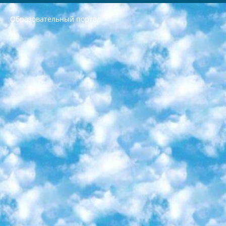
Образовательный портал
РЕСПУБЛИКА УЗБЕКИСТАН МИНИСТРЕРСТВО ДОШКОЛЬНОГО И ШКОЛЬНОГО ОБРАЗОВАНИЯ КОМАНДА в общеобразовательных учреждениях в 2023-2024 учебном году организация и проведение итоговой государственной аттестации обучающихся о Министра дошкольного и школьного образования Республики Узбекистан от 4 марта 2008 года (постановлением Минюста от 20 марта 2008 года № 1778 государственной регистрации) «Итоговое состояние учащихся общего среднего образования на основании положения об утверждении положения об аттестации общего среднего образования выпускной экзамен студентов в образовательных учреждениях в 2023-2024 учебном году В целях организации и прохождения аттестации приказываю: 1. Следующее: перечень предметов, по которым будет проводиться итоговая государственная аттестация и экзамен формы перевода согласно приложению 1; сертификаты международного образца, оценивающие уровень владения иностранными языками перечень согласно приложению 2; 2. Педагогический при специализированных образовательных учреждениях. научно-практический центр квалификации и международной оценки (Д.Давидова) 2024 г. До 25 марта: задания по предметам, по которым будет проводиться итоговая аттестация разработка и утверждение технических условий; итоговая аттестация на основании разработанного предметного задания разработка вопросов по предметам (устно и письменно), экзамен передача; общеобразовательные средние школы и специальные учебные заведения учащиеся выпускных классов школ и интернатов в агентской системе подготовка базы данных экзаменационных материалов и критериев оценки; перевод базы экзаменационных материалов на все языки обучения подать в Республиканский образовательный центр для изготовления; варианты экзаменов на основе разработанных контрольных материалов пусть будут поставлены задачи формирования. 3. Республиканский образовательный центр (Ш.Худайкулов) до 5 апреля 2024 года. до: база данных предоставленных экзаменационных материалов на все языки обучения перевод и экспертиза; для слепых, слабовидящих, глухих, слабослышащих и умственно отсталых детей учащиеся выпускных классов специализированных школ и школ-интернатов база данных экзаменационных материалов на всех преподаваемых языках подготовка критериев оценки; специализированные школы для умственно отсталых детей и технологии для учащихся выпускных классов школ-интернатов разработка соответствующих рекомендаций и критериев проведения ЕГЭ по естествознанию давать задания. 4. Педагогический при специализированных образовательных учреждениях. Научно-практический центр навыков и международной оценки (Д.Давидова), Республика образовательный центр (Худайкулов Ш.) итоговый государственный аттестационный экзамен ориентирован на творческое и логическое мышление при подготовке базы материалов учитывать введение заданий. 5. Следует отметить, что: сертификат государственного образца о знании общеобразовательного предмета и как минимум национальный уровень B1 по предметам на иностранных языках, указанным в Приложении 2. или международно признанный сертификат эквивалентного уровня студенты, изучающие определенный предмет, освобождаются от экзамена; по соответствующим предметам запланирована итоговая государственная аттестация за день до дня, путем жеребьевки Рабочей группой (в письменной форме по предметам, проводимым в форме) из числа сформированных вариантов выбрано 2 варианта; 2 выбранных варианта экзамена анонсированы на официальном сайте министерства и все выпускники по всей стране на основе этих вариантов проводит итоговую государственную аттестацию. 6. Государственное образование учащихся средних общеобразовательных учреждений. знания в соответствии с квалификационными требованиями, которые необходимо приобрести на основании стандартов итоговый (выпускной) контроль для 9 и 11 классов в целях тестирования Экзамены (далее – экзамены) состоят из предметов, перечисленных в приложении 1. будет сделано. 7. Экзамены пройдут с 26 мая по 15 июня 2024 г. (кроме науки физического воспитания). 8. Физическая для учащихся 9 классов общесредних образовательных учреждений. Экзамены по предмету «Образование, квалификация медицина» 1-6 мая 2024 года. сотрудники перевести под присмотр (с отклонениями в физическом или умственном развитии) специализированная школа для детей, школы-интернаты и со сколиозом школы-интернаты санаторного типа для больных детей исключены). 9. Он был слепым, слабовидящим и имел нарушения опорно-двигательного аппарата. экзамены в специализированных школах и интернатах для детей должны проводиться исходя из требований, предъявляемых к общеобразовательным учреждениям (физкультура кроме науки). 10. Специализированная школа для глухих и слабослышащих детей. и экзамены в интернатах и быть реализован в виде письменного теста по математике. 11. Специальность для умственно отсталых детей. Для 9 класса Родной язык и литературное письмо Государственный язык (язык обучения – узбекский). для неклассов) написано Математическое письмо Письменная/устная история Узбекистана Физическое воспитание практично Итоговый контроль Для 11 класса Написание родного языка и литературы (эссе) Математическое письмо Узбекский язык (обучение на узбекском языке) не посещающее общее среднее образование для учреждений)/Образовательное учреждение выбор письменный и устный Иностранный язык письменный/устный Письменная/устная история Узбекистана *По выбору студента:  Химия  Физика  Основы государственного права  География 10 бесплатных образовательных ресурсов - Мы составили подборку онлайн-проектов с интерактивными упражнениями, видеолекциями и статьями. Они помогут вам обрести новые и освежить старые знания бесплатно. 1. «ИНТУИТ» Старейшая образовательная площадка Рунета. Здесь вы найдёте сотни текстовых и видеокурсов на десятки различных тем — от программирования до психологии. Многие курсы подготовлены российскими университетами и крупными международными компаниями вроде Intel и Microsoft. Самостоятельное обучение бесплатное, но желающие могут оплатить услуги персональных наставников. 2. «Смартия» знакомит с актуальными профессиями и подсказывает, как им обучаться. Выбрав заинтересовавшую вас специальность — SMM-специалист, фотограф, веб-дизайнер или другую, — увидите список необходимых для неё умений. Чтобы вы могли освоить их самостоятельно, для каждого умения площадка отображает подборку ссылок на учебные материалы. Хотя «Смартия» ориентируется на русскоязычную аудиторию, часть контента всё же доступна только на английском. 3. «Лекторий Физтеха» Проект Московского физико-технического института (Физтеха). С его помощью вы можете смотреть онлайн серии лекций, записанные на видео в этом вузе. В числе доступных предметов — физика, биология, химия, информационные технологии и другие. К некоторым лекциям администрация ресурса прилагает готовые конспекты, которые можно скачивать в PDF-формате. 4. ITMOcourses Онлайн-площадка Санкт-Петербургского национального исследовательского университета информационных технологий, механики и оптики (ИТМО). Ресурс предоставляет свободный доступ к курсам, разработанным в этом вузе. Каталог материалов разбит на четыре категории: «Оптические системы и технологии», «Приборостроение и робототехника», «Информационные технологии» и «Биотехнологии». Курсы состоят из видеолекций, интерактивных демонстраций и заданий. 5. «КиберЛенинка» Электронная научная библиотека открытого доступа. Каталог площадки регулярно обрастает текстами статей из различных научных изданий. Сгруппированные по журналам и рубрикам публикации можно читать онлайн или скачивать целиком в PDF-формате. Проект нацелен на популяризацию науки за счёт открытого доступа к качественной информации. 6. «ПостНаука» На этом ресурсе публикуют подборки видеолекций, составленные экспертами из разных отраслей и объединённые общими темами. Среди них, к примеру, есть серии «Биоинформатика и геномика», «Культура средневековой Скандинавии» и Cinema Studies о теории кино. Каждая подборка лекций — логически связанная история, рассказанная экспертом от первого лица. Кроме того, на сайте появляются научно-образовательные статьи и тесты на разные темы. 7. «Newочём» Команда проекта «Newочём» отбирает самые интересные тексты из англоязычных СМИ и переводит те из них, за которые голосуют участники сообщества «ВКонтакте». По большей части это научно-популярные статьи. Редакторы придумывают лишь заголовки, в остальном содержание переводов соответствует оригиналам. Полные тексты можно читать прямо в социальной сети. 8. InternetUrok Онлайн-база материалов по основным дисциплинам школьной программы. Информация на сайте структурирована по классам, предметам и темам (урокам). Каждый урок состоит из видеолекций и конспектов. Есть также интерактивные тренажёры и тесты для закрепления пройденного материала. Даже если вы давно окончили школу, возможность повторить программу старших классов всегда может пригодиться. 9. Edutainme Ещё один ресурс об образовании. В отличие от Newtonew, как мне кажется, Edutainme больше ориентируется на представителей индустрии: педагогов, предпринимателей, разработчиков образовательных проектов. Но и любой, кто просто стремится к саморазвитию, найдёт на сайте много полезного и интересного для себя. Например, информацию о новых курсах и образовательных сервисах. 10. Newtonew Онлайн-медиа об образовании и обучении в широком смысле. Авторы Newtonew пишут об инструментах, заведениях, тактиках и стратегиях, которые помогают учить других и получать новые знания самостоятельно. На этой площадке вы найдёте новости, обзоры, аналитические мат