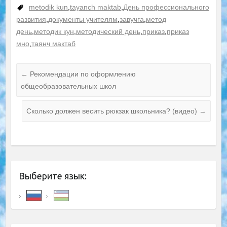
профессиональ
metodik kun
,
tayanch maktab
,
День профессионального
ного
развития
,
документы учителям
,
завучга
,
метод
сертификата
день
,
методик кун
,
методический день
,
приказ
,
приказ
мно
,
таянч мактаб
←
Рекомендации по оформлению
общеобразовательных школ
Сколько должен весить рюкзак школьника? (видео)
→
Выберите язык: