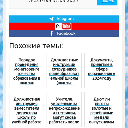
№246 от 07.08.2024
Скачать
Похожие темы:
Порядок
Должностные
Документы,
проведения
инструкции
принятые в
мониторинга
сотрудников
сфере
качества
общеобразоват
образования в
образования в
ельной школы
2024 году
школах
(школы-
интерната)
Должностная
Учителя,
Дают ли
инструкция
уволенные за
льготы
заместителя
непрохождение
золотые и
директора
аттестации,
серебряные
школы по
могут снова
медали
учебной работе
работать после
выпускникам
получения
школ?