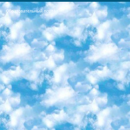
Образовательный портал
РЕСПУБЛИКА УЗБЕКИСТАН МИНИСТРЕРСТВО ДОШКОЛЬНОГО И ШКОЛЬНОГО ОБРАЗОВАНИЯ КОМАНДА в общеобразовательных учреждениях в 2023-2024 учебном году организация и проведение итоговой государственной аттестации обучающихся о Министра дошкольного и школьного образования Республики Узбекистан от 4 марта 2008 года (постановлением Минюста от 20 марта 2008 года № 1778 государственной регистрации) «Итоговое состояние учащихся общего среднего образования на основании положения об утверждении положения об аттестации общего среднего образования выпускной экзамен студентов в образовательных учреждениях в 2023-2024 учебном году В целях организации и прохождения аттестации приказываю: 1. Следующее: перечень предметов, по которым будет проводиться итоговая государственная аттестация и экзамен формы перевода согласно приложению 1; сертификаты международного образца, оценивающие уровень владения иностранными языками перечень согласно приложению 2; 2. Педагогический при специализированных образовательных учреждениях. научно-практический центр квалификации и международной оценки (Д.Давидова) 2024 г. До 25 марта: задания по предметам, по которым будет проводиться итоговая аттестация разработка и утверждение технических условий; итоговая аттестация на основании разработанного предметного задания разработка вопросов по предметам (устно и письменно), экзамен передача; общеобразовательные средние школы и специальные учебные заведения учащиеся выпускных классов школ и интернатов в агентской системе подготовка базы данных экзаменационных материалов и критериев оценки; перевод базы экзаменационных материалов на все языки обучения подать в Республиканский образовательный центр для изготовления; варианты экзаменов на основе разработанных контрольных материалов пусть будут поставлены задачи формирования. 3. Республиканский образовательный центр (Ш.Худайкулов) до 5 апреля 2024 года. до: база данных предоставленных экзаменационных материалов на все языки обучения перевод и экспертиза; для слепых, слабовидящих, глухих, слабослышащих и умственно отсталых детей учащиеся выпускных классов специализированных школ и школ-интернатов база данных экзаменационных материалов на всех преподаваемых языках подготовка критериев оценки; специализированные школы для умственно отсталых детей и технологии для учащихся выпускных классов школ-интернатов разработка соответствующих рекомендаций и критериев проведения ЕГЭ по естествознанию давать задания. 4. Педагогический при специализированных образовательных учреждениях. Научно-практический центр навыков и международной оценки (Д.Давидова), Республика образовательный центр (Худайкулов Ш.) итоговый государственный аттестационный экзамен ориентирован на творческое и логическое мышление при подготовке базы материалов учитывать введение заданий. 5. Следует отметить, что: сертификат государственного образца о знании общеобразовательного предмета и как минимум национальный уровень B1 по предметам на иностранных языках, указанным в Приложении 2. или международно признанный сертификат эквивалентного уровня студенты, изучающие определенный предмет, освобождаются от экзамена; по соответствующим предметам запланирована итоговая государственная аттестация за день до дня, путем жеребьевки Рабочей группой (в письменной форме по предметам, проводимым в форме) из числа сформированных вариантов выбрано 2 варианта; 2 выбранных варианта экзамена анонсированы на официальном сайте министерства и все выпускники по всей стране на основе этих вариантов проводит итоговую государственную аттестацию. 6. Государственное образование учащихся средних общеобразовательных учреждений. знания в соответствии с квалификационными требованиями, которые необходимо приобрести на основании стандартов итоговый (выпускной) контроль для 9 и 11 классов в целях тестирования Экзамены (далее – экзамены) состоят из предметов, перечисленных в приложении 1. будет сделано. 7. Экзамены пройдут с 26 мая по 15 июня 2024 г. (кроме науки физического воспитания). 8. Физическая для учащихся 9 классов общесредних образовательных учреждений. Экзамены по предмету «Образование, квалификация медицина» 1-6 мая 2024 года. сотрудники перевести под присмотр (с отклонениями в физическом или умственном развитии) специализированная школа для детей, школы-интернаты и со сколиозом школы-интернаты санаторного типа для больных детей исключены). 9. Он был слепым, слабовидящим и имел нарушения опорно-двигательного аппарата. экзамены в специализированных школах и интернатах для детей должны проводиться исходя из требований, предъявляемых к общеобразовательным учреждениям (физкультура кроме науки). 10. Специализированная школа для глухих и слабослышащих детей. и экзамены в интернатах и быть реализован в виде письменного теста по математике. 11. Специальность для умственно отсталых детей. Для 9 класса Родной язык и литературное письмо Государственный язык (язык обучения – узбекский). для неклассов) написано Математическое письмо Письменная/устная история Узбекистана Физическое воспитание практично Итоговый контроль Для 11 класса Написание родного языка и литературы (эссе) Математическое письмо Узбекский язык (обучение на узбекском языке) не посещающее общее среднее образование для учреждений)/Образовательное учреждение выбор письменный и устный Иностранный язык письменный/устный Письменная/устная история Узбекистана *По выбору студента:  Химия  Физика  Основы государственного права  География 10 бесплатных образовательных ресурсов - Мы составили подборку онлайн-проектов с интерактивными упражнениями, видеолекциями и статьями. Они помогут вам обрести новые и освежить старые знания бесплатно. 1. «ИНТУИТ» Старейшая образовательная площадка Рунета. Здесь вы найдёте сотни текстовых и видеокурсов на десятки различных тем — от программирования до психологии. Многие курсы подготовлены российскими университетами и крупными международными компаниями вроде Intel и Microsoft. Самостоятельное обучение бесплатное, но желающие могут оплатить услуги персональных наставников. 2. «Смартия» знакомит с актуальными профессиями и подсказывает, как им обучаться. Выбрав заинтересовавшую вас специальность — SMM-специалист, фотограф, веб-дизайнер или другую, — увидите список необходимых для неё умений. Чтобы вы могли освоить их самостоятельно, для каждого умения площадка отображает подборку ссылок на учебные материалы. Хотя «Смартия» ориентируется на русскоязычную аудиторию, часть контента всё же доступна только на английском. 3. «Лекторий Физтеха» Проект Московского физико-технического института (Физтеха). С его помощью вы можете смотреть онлайн серии лекций, записанные на видео в этом вузе. В числе доступных предметов — физика, биология, химия, информационные технологии и другие. К некоторым лекциям администрация ресурса прилагает готовые конспекты, которые можно скачивать в PDF-формате. 4. ITMOcourses Онлайн-площадка Санкт-Петербургского национального исследовательского университета информационных технологий, механики и оптики (ИТМО). Ресурс предоставляет свободный доступ к курсам, разработанным в этом вузе. Каталог материалов разбит на четыре категории: «Оптические системы и технологии», «Приборостроение и робототехника», «Информационные технологии» и «Биотехнологии». Курсы состоят из видеолекций, интерактивных демонстраций и заданий. 5. «КиберЛенинка» Электронная научная библиотека открытого доступа. Каталог площадки регулярно обрастает текстами статей из различных научных изданий. Сгруппированные по журналам и рубрикам публикации можно читать онлайн или скачивать целиком в PDF-формате. Проект нацелен на популяризацию науки за счёт открытого доступа к качественной информации. 6. «ПостНаука» На этом ресурсе публикуют подборки видеолекций, составленные экспертами из разных отраслей и объединённые общими темами. Среди них, к примеру, есть серии «Биоинформатика и геномика», «Культура средневековой Скандинавии» и Cinema Studies о теории кино. Каждая подборка лекций — логически связанная история, рассказанная экспертом от первого лица. Кроме того, на сайте появляются научно-образовательные статьи и тесты на разные темы. 7. «Newочём» Команда проекта «Newочём» отбирает самые интересные тексты из англоязычных СМИ и переводит те из них, за которые голосуют участники сообщества «ВКонтакте». По большей части это научно-популярные статьи. Редакторы придумывают лишь заголовки, в остальном содержание переводов соответствует оригиналам. Полные тексты можно читать прямо в социальной сети. 8. InternetUrok Онлайн-база материалов по основным дисциплинам школьной программы. Информация на сайте структурирована по классам, предметам и темам (урокам). Каждый урок состоит из видеолекций и конспектов. Есть также интерактивные тренажёры и тесты для закрепления пройденного материала. Даже если вы давно окончили школу, возможность повторить программу старших классов всегда может пригодиться. 9. Edutainme Ещё один ресурс об образовании. В отличие от Newtonew, как мне кажется, Edutainme больше ориентируется на представителей индустрии: педагогов, предпринимателей, разработчиков образовательных проектов. Но и любой, кто просто стремится к саморазвитию, найдёт на сайте много полезного и интересного для себя. Например, информацию о новых курсах и образовательных сервисах. 10. Newtonew Онлайн-медиа об образовании и обучении в широком смысле. Авторы Newtonew пишут об инструментах, заведениях, тактиках и стратегиях, которые помогают учить других и получать новые знания самостоятельно. На этой площадке вы найдёте новости, обзоры, аналитические мат