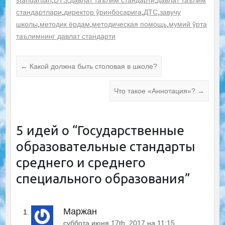
стандартлари
,
директор ўринбосарига
,
ДТС
,
завучу
школы
,
методик ёрдам
,
методическая помощь
,
мумий ўрта
таълимнинг давлат стандарти
←
Какой должна быть столовая в школе?
Что такое «Аннотация»?
→
5 идей о “
Государственные
образовательные стандарты
среднего и среднего
специального образования
”
Маржан
суббота июня 17th, 2017 на 11:15