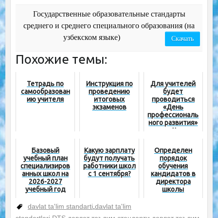
Государственные образовательные стандарты
среднего и среднего специального образования (на
узбекском языке)
Скачать
Похожие темы:
Тетрадь по
Инструкция по
Для учителей
самообразован
проведению
будет
ию учителя
итоговых
проводиться
экзаменов
«День
профессиональ
ного развития»
и «Час
профессиональ
ного развития»
Базовый
Какую зарплату
Определен
учебный план
будут получать
порядок
специализиров
работники школ
обучения
анных школ на
с 1 сентября?
кандидатов в
2026-2027
директора
учебный год
школы
davlat ta'lim standarti
,
davlat ta'lim
standartlari
,
DTS
,
давлат таълим стандарти
,
давлат таълим