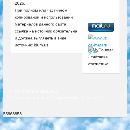
2026.
При полном или частичном
копировании и использовании
материалов данного сайта
ссылка на источник обязательна
и должна выглядеть в виде
источник: idum.uz
© Все права защищены
РЕСПУБЛИКА УЗБЕКИСТАН МИНИСТРЕРСТВО ДОШКОЛЬНОГО И ШКОЛЬНОГО ОБРАЗОВАНИЯ КОМАНДА в общеобразовательных учреждениях в 2023-2024 учебном году организация и проведение итоговой государственной аттестации обучающихся о Министра дошкольного и школьного образования Республики Узбекистан от 4 марта 2008 года (постановлением Минюста от 20 марта 2008 года № 1778 государственной регистрации) «Итоговое состояние учащихся общего среднего образования на основании положения об утверждении положения об аттестации общего среднего образования выпускной экзамен студентов в образовательных учреждениях в 2023-2024 учебном году В целях организации и прохождения аттестации приказываю: 1. Следующее: перечень предметов, по которым будет проводиться итоговая государственная аттестация и экзамен формы перевода согласно приложению 1; сертификаты международного образца, оценивающие уровень владения иностранными языками перечень согласно приложению 2; 2. Педагогический при специализированных образовательных учреждениях. научно-практический центр квалификации и международной оценки (Д.Давидова) 2024 г. До 25 марта: задания по предметам, по которым будет проводиться итоговая аттестация разработка и утверждение технических условий; итоговая аттестация на основании разработанного предметного задания разработка вопросов по предметам (устно и письменно), экзамен передача; общеобразовательные средние школы и специальные учебные заведения учащиеся выпускных классов школ и интернатов в агентской системе подготовка базы данных экзаменационных материалов и критериев оценки; перевод базы экзаменационных материалов на все языки обучения подать в Республиканский образовательный центр для изготовления; варианты экзаменов на основе разработанных контрольных материалов пусть будут поставлены задачи формирования. 3. Республиканский образовательный центр (Ш.Худайкулов) до 5 апреля 2024 года. до: база данных предоставленных экзаменационных материалов на все языки обучения перевод и экспертиза; для слепых, слабовидящих, глухих, слабослышащих и умственно отсталых детей учащиеся выпускных классов специализированных школ и школ-интернатов база данных экзаменационных материалов на всех преподаваемых языках подготовка критериев оценки; специализированные школы для умственно отсталых детей и технологии для учащихся выпускных классов школ-интернатов разработка соответствующих рекомендаций и критериев проведения ЕГЭ по естествознанию давать задания. 4. Педагогический при специализированных образовательных учреждениях. Научно-практический центр навыков и международной оценки (Д.Давидова), Республика образовательный центр (Худайкулов Ш.) итоговый государственный аттестационный экзамен ориентирован на творческое и логическое мышление при подготовке базы материалов учитывать введение заданий. 5. Следует отметить, что: сертификат государственного образца о знании общеобразовательного предмета и как минимум национальный уровень B1 по предметам на иностранных языках, указанным в Приложении 2. или международно признанный сертификат эквивалентного уровня студенты, изучающие определенный предмет, освобождаются от экзамена; по соответствующим предметам запланирована итоговая государственная аттестация за день до дня, путем жеребьевки Рабочей группой (в письменной форме по предметам, проводимым в форме) из числа сформированных вариантов выбрано 2 варианта; 2 выбранных варианта экзамена анонсированы на официальном сайте министерства и все выпускники по всей стране на основе этих вариантов проводит итоговую государственную аттестацию. 6. Государственное образование учащихся средних общеобразовательных учреждений. знания в соответствии с квалификационными требованиями, которые необходимо приобрести на основании стандартов итоговый (выпускной) контроль для 9 и 11 классов в целях тестирования Экзамены (далее – экзамены) состоят из предметов, перечисленных в приложении 1. будет сделано. 7. Экзамены пройдут с 26 мая по 15 июня 2024 г. (кроме науки физического воспитания). 8. Физическая для учащихся 9 классов общесредних образовательных учреждений. Экзамены по предмету «Образование, квалификация медицина» 1-6 мая 2024 года. сотрудники перевести под присмотр (с отклонениями в физическом или умственном развитии) специализированная школа для детей, школы-интернаты и со сколиозом школы-интернаты санаторного типа для больных детей исключены). 9. Он был слепым, слабовидящим и имел нарушения опорно-двигательного аппарата. экзамены в специализированных школах и интернатах для детей должны проводиться исходя из требований, предъявляемых к общеобразовательным учреждениям (физкультура кроме науки). 10. Специализированная школа для глухих и слабослышащих детей. и экзамены в интернатах и быть реализован в виде письменного теста по математике. 11. Специальность для умственно отсталых детей. Для 9 класса Родной язык и литературное письмо Государственный язык (язык обучения – узбекский). для неклассов) написано Математическое письмо Письменная/устная история Узбекистана Физическое воспитание практично Итоговый контроль Для 11 класса Написание родного языка и литературы (эссе) Математическое письмо Узбекский язык (обучение на узбекском языке) не посещающее общее среднее образование для учреждений)/Образовательное учреждение выбор письменный и устный Иностранный язык письменный/устный Письменная/устная история Узбекистана *По выбору студента:  Химия  Физика  Основы государственного права  География 10 бесплатных образовательных ресурсов - Мы составили подборку онлайн-проектов с интерактивными упражнениями, видеолекциями и статьями. Они помогут вам обрести новые и освежить старые знания бесплатно. 1. «ИНТУИТ» Старейшая образовательная площадка Рунета. Здесь вы найдёте сотни текстовых и видеокурсов на десятки различных тем — от программирования до психологии. Многие курсы подготовлены российскими университетами и крупными международными компаниями вроде Intel и Microsoft. Самостоятельное обучение бесплатное, но желающие могут оплатить услуги персональных наставников. 2. «Смартия» знакомит с актуальными профессиями и подсказывает, как им обучаться. Выбрав заинтересовавшую вас специальность — SMM-специалист, фотограф, веб-дизайнер или другую, — увидите список необходимых для неё умений. Чтобы вы могли освоить их самостоятельно, для каждого умения площадка отображает подборку ссылок на учебные материалы. Хотя «Смартия» ориентируется на русскоязычную аудиторию, часть контента всё же доступна только на английском. 3. «Лекторий Физтеха» Проект Московского физико-технического института (Физтеха). С его помощью вы можете смотреть онлайн серии лекций, записанные на видео в этом вузе. В числе доступных предметов — физика, биология, химия, информационные технологии и другие. К некоторым лекциям администрация ресурса прилагает готовые конспекты, которые можно скачивать в PDF-формате. 4. ITMOcourses Онлайн-площадка Санкт-Петербургского национального исследовательского университета информационных технологий, механики и оптики (ИТМО). Ресурс предоставляет свободный доступ к курсам, разработанным в этом вузе. Каталог материалов разбит на четыре категории: «Оптические системы и технологии», «Приборостроение и робототехника», «Информационные технологии» и «Биотехнологии». Курсы состоят из видеолекций, интерактивных демонстраций и заданий. 5. «КиберЛенинка» Электронная научная библиотека открытого доступа. Каталог площадки регулярно обрастает текстами статей из различных научных изданий. Сгруппированные по журналам и рубрикам публикации можно читать онлайн или скачивать целиком в PDF-формате. Проект нацелен на популяризацию науки за счёт открытого доступа к качественной информации. 6. «ПостНаука» На этом ресурсе публикуют подборки видеолекций, составленные экспертами из разных отраслей и объединённые общими темами. Среди них, к примеру, есть серии «Биоинформатика и геномика», «Культура средневековой Скандинавии» и Cinema Studies о теории кино. Каждая подборка лекций — логически связанная история, рассказанная экспертом от первого лица. Кроме того, на сайте появляются научно-образовательные статьи и тесты на разные темы. 7. «Newочём» Команда проекта «Newочём» отбирает самые интересные тексты из англоязычных СМИ и переводит те из них, за которые голосуют участники сообщества «ВКонтакте». По большей части это научно-популярные статьи. Редакторы придумывают лишь заголовки, в остальном содержание переводов соответствует оригиналам. Полные тексты можно читать прямо в социальной сети. 8. InternetUrok Онлайн-база материалов по основным дисциплинам школьной программы. Информация на сайте структурирована по классам, предметам и темам (урокам). Каждый урок состоит из видеолекций и конспектов. Есть также интерактивные тренажёры и тесты для закрепления пройденного материала. Даже если вы давно окончили школу, возможность повторить программу старших классов всегда может пригодиться. 9. Edutainme Ещё один ресурс об образовании. В отличие от Newtonew, как мне кажется, Edutainme больше ориентируется на представителей индустрии: педагогов, предпринимателей, разработчиков образовательных проектов. Но и любой, кто просто стремится к саморазвитию, найдёт на сайте много полезного и интересного для себя. Например, информацию о новых курсах и образовательных сервисах. 10. Newtonew Онлайн-медиа об образовании и обучении в широком смысле. Авторы Newtonew пишут об инструментах, заведениях, тактиках и стратегиях, которые помогают учить других и получать новые знания самостоятельно. На этой площадке вы найдёте новости, обзоры, аналитические мате
55863853