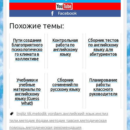
Похожие темы:
Пути создания
Контрольная
Сборник тестов
благоприятного
работа по
по английскому
психологическо
английскому
языку для
го климата в
языку
абитуриентов
коллективе
Учебники и
Сборник
Планирование
учебные
сочинений по
работы
материалы по
русскому языку
классного
английскому
руководителя
языку (Guess
What!)
Ingliz tili
,
metodik yordam
,
английский язык
,
инглиз
тили
,
методик ёрдам
,
методик тавсия
,
методическая
помощь
,
методическая рекомендация