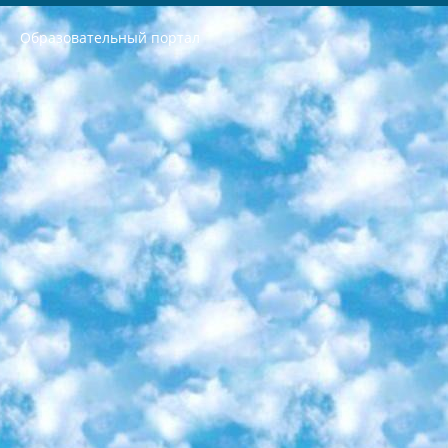
Образовательный портал
РЕСПУБЛИКА УЗБЕКИСТАН МИНИСТРЕРСТВО ДОШКОЛЬНОГО И ШКОЛЬНОГО ОБРАЗОВАНИЯ КОМАНДА в общеобразовательных учреждениях в 2023-2024 учебном году организация и проведение итоговой государственной аттестации обучающихся о Министра дошкольного и школьного образования Республики Узбекистан от 4 марта 2008 года (постановлением Минюста от 20 марта 2008 года № 1778 государственной регистрации) «Итоговое состояние учащихся общего среднего образования на основании положения об утверждении положения об аттестации общего среднего образования выпускной экзамен студентов в образовательных учреждениях в 2023-2024 учебном году В целях организации и прохождения аттестации приказываю: 1. Следующее: перечень предметов, по которым будет проводиться итоговая государственная аттестация и экзамен формы перевода согласно приложению 1; сертификаты международного образца, оценивающие уровень владения иностранными языками перечень согласно приложению 2; 2. Педагогический при специализированных образовательных учреждениях. научно-практический центр квалификации и международной оценки (Д.Давидова) 2024 г. До 25 марта: задания по предметам, по которым будет проводиться итоговая аттестация разработка и утверждение технических условий; итоговая аттестация на основании разработанного предметного задания разработка вопросов по предметам (устно и письменно), экзамен передача; общеобразовательные средние школы и специальные учебные заведения учащиеся выпускных классов школ и интернатов в агентской системе подготовка базы данных экзаменационных материалов и критериев оценки; перевод базы экзаменационных материалов на все языки обучения подать в Республиканский образовательный центр для изготовления; варианты экзаменов на основе разработанных контрольных материалов пусть будут поставлены задачи формирования. 3. Республиканский образовательный центр (Ш.Худайкулов) до 5 апреля 2024 года. до: база данных предоставленных экзаменационных материалов на все языки обучения перевод и экспертиза; для слепых, слабовидящих, глухих, слабослышащих и умственно отсталых детей учащиеся выпускных классов специализированных школ и школ-интернатов база данных экзаменационных материалов на всех преподаваемых языках подготовка критериев оценки; специализированные школы для умственно отсталых детей и технологии для учащихся выпускных классов школ-интернатов разработка соответствующих рекомендаций и критериев проведения ЕГЭ по естествознанию давать задания. 4. Педагогический при специализированных образовательных учреждениях. Научно-практический центр навыков и международной оценки (Д.Давидова), Республика образовательный центр (Худайкулов Ш.) итоговый государственный аттестационный экзамен ориентирован на творческое и логическое мышление при подготовке базы материалов учитывать введение заданий. 5. Следует отметить, что: сертификат государственного образца о знании общеобразовательного предмета и как минимум национальный уровень B1 по предметам на иностранных языках, указанным в Приложении 2. или международно признанный сертификат эквивалентного уровня студенты, изучающие определенный предмет, освобождаются от экзамена; по соответствующим предметам запланирована итоговая государственная аттестация за день до дня, путем жеребьевки Рабочей группой (в письменной форме по предметам, проводимым в форме) из числа сформированных вариантов выбрано 2 варианта; 2 выбранных варианта экзамена анонсированы на официальном сайте министерства и все выпускники по всей стране на основе этих вариантов проводит итоговую государственную аттестацию. 6. Государственное образование учащихся средних общеобразовательных учреждений. знания в соответствии с квалификационными требованиями, которые необходимо приобрести на основании стандартов итоговый (выпускной) контроль для 9 и 11 классов в целях тестирования Экзамены (далее – экзамены) состоят из предметов, перечисленных в приложении 1. будет сделано. 7. Экзамены пройдут с 26 мая по 15 июня 2024 г. (кроме науки физического воспитания). 8. Физическая для учащихся 9 классов общесредних образовательных учреждений. Экзамены по предмету «Образование, квалификация медицина» 1-6 мая 2024 года. сотрудники перевести под присмотр (с отклонениями в физическом или умственном развитии) специализированная школа для детей, школы-интернаты и со сколиозом школы-интернаты санаторного типа для больных детей исключены). 9. Он был слепым, слабовидящим и имел нарушения опорно-двигательного аппарата. экзамены в специализированных школах и интернатах для детей должны проводиться исходя из требований, предъявляемых к общеобразовательным учреждениям (физкультура кроме науки). 10. Специализированная школа для глухих и слабослышащих детей. и экзамены в интернатах и быть реализован в виде письменного теста по математике. 11. Специальность для умственно отсталых детей. Для 9 класса Родной язык и литературное письмо Государственный язык (язык обучения – узбекский). для неклассов) написано Математическое письмо Письменная/устная история Узбекистана Физическое воспитание практично Итоговый контроль Для 11 класса Написание родного языка и литературы (эссе) Математическое письмо Узбекский язык (обучение на узбекском языке) не посещающее общее среднее образование для учреждений)/Образовательное учреждение выбор письменный и устный Иностранный язык письменный/устный Письменная/устная история Узбекистана *По выбору студента:  Химия  Физика  Основы государственного права  География 10 бесплатных образовательных ресурсов - Мы составили подборку онлайн-проектов с интерактивными упражнениями, видеолекциями и статьями. Они помогут вам обрести новые и освежить старые знания бесплатно. 1. «ИНТУИТ» Старейшая образовательная площадка Рунета. Здесь вы найдёте сотни текстовых и видеокурсов на десятки различных тем — от программирования до психологии. Многие курсы подготовлены российскими университетами и крупными международными компаниями вроде Intel и Microsoft. Самостоятельное обучение бесплатное, но желающие могут оплатить услуги персональных наставников. 2. «Смартия» знакомит с актуальными профессиями и подсказывает, как им обучаться. Выбрав заинтересовавшую вас специальность — SMM-специалист, фотограф, веб-дизайнер или другую, — увидите список необходимых для неё умений. Чтобы вы могли освоить их самостоятельно, для каждого умения площадка отображает подборку ссылок на учебные материалы. Хотя «Смартия» ориентируется на русскоязычную аудиторию, часть контента всё же доступна только на английском. 3. «Лекторий Физтеха» Проект Московского физико-технического института (Физтеха). С его помощью вы можете смотреть онлайн серии лекций, записанные на видео в этом вузе. В числе доступных предметов — физика, биология, химия, информационные технологии и другие. К некоторым лекциям администрация ресурса прилагает готовые конспекты, которые можно скачивать в PDF-формате. 4. ITMOcourses Онлайн-площадка Санкт-Петербургского национального исследовательского университета информационных технологий, механики и оптики (ИТМО). Ресурс предоставляет свободный доступ к курсам, разработанным в этом вузе. Каталог материалов разбит на четыре категории: «Оптические системы и технологии», «Приборостроение и робототехника», «Информационные технологии» и «Биотехнологии». Курсы состоят из видеолекций, интерактивных демонстраций и заданий. 5. «КиберЛенинка» Электронная научная библиотека открытого доступа. Каталог площадки регулярно обрастает текстами статей из различных научных изданий. Сгруппированные по журналам и рубрикам публикации можно читать онлайн или скачивать целиком в PDF-формате. Проект нацелен на популяризацию науки за счёт открытого доступа к качественной информации. 6. «ПостНаука» На этом ресурсе публикуют подборки видеолекций, составленные экспертами из разных отраслей и объединённые общими темами. Среди них, к примеру, есть серии «Биоинформатика и геномика», «Культура средневековой Скандинавии» и Cinema Studies о теории кино. Каждая подборка лекций — логически связанная история, рассказанная экспертом от первого лица. Кроме того, на сайте появляются научно-образовательные статьи и тесты на разные темы. 7. «Newочём» Команда проекта «Newочём» отбирает самые интересные тексты из англоязычных СМИ и переводит те из них, за которые голосуют участники сообщества «ВКонтакте». По большей части это научно-популярные статьи. Редакторы придумывают лишь заголовки, в остальном содержание переводов соответствует оригиналам. Полные тексты можно читать прямо в социальной сети. 8. InternetUrok Онлайн-база материалов по основным дисциплинам школьной программы. Информация на сайте структурирована по классам, предметам и темам (урокам). Каждый урок состоит из видеолекций и конспектов. Есть также интерактивные тренажёры и тесты для закрепления пройденного материала. Даже если вы давно окончили школу, возможность повторить программу старших классов всегда может пригодиться. 9. Edutainme Ещё один ресурс об образовании. В отличие от Newtonew, как мне кажется, Edutainme больше ориентируется на представителей индустрии: педагогов, предпринимателей, разработчиков образовательных проектов. Но и любой, кто просто стремится к саморазвитию, найдёт на сайте много полезного и интересного для себя. Например, информацию о новых курсах и образовательных сервисах. 10. Newtonew Онлайн-медиа об образовании и обучении в широком смысле. Авторы Newtonew пишут об инструментах, заведениях, тактиках и стратегиях, которые помогают учить других и получать новые знания самостоятельно. На этой площадке вы найдёте новости, обзоры, аналитические мат