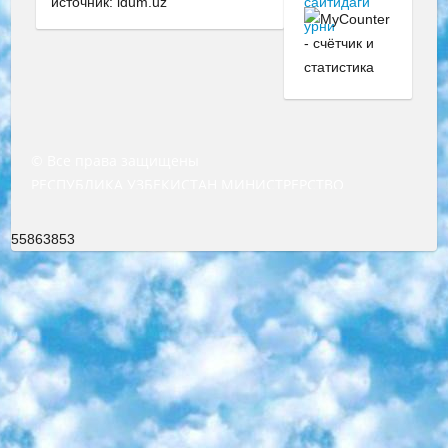
источник: idum.uz
© Все права защищены
РЕСПУБЛИКА УЗБЕКИСТАН МИНИСТРЕРСТВО ДОШКОЛЬНОГО И ШКОЛЬНОГО ОБРАЗОВАНИЯ КОМАНДА в общеобразовательных учреждениях в 2023-2024 учебном году организация и проведение итоговой государственной аттестации обучающихся о Министра дошкольного и школьного образования Республики Узбекистан от 4 марта 2008 года (постановлением Минюста от 20 марта 2008 года № 1778 государственной регистрации) «Итоговое состояние учащихся общего среднего образования на основании положения об утверждении положения об аттестации общего среднего образования выпускной экзамен студентов в образовательных учреждениях в 2023-2024 учебном году В целях организации и прохождения аттестации приказываю: 1. Следующее: перечень предметов, по которым будет проводиться итоговая государственная аттестация и экзамен формы перевода согласно приложению 1; сертификаты международного образца, оценивающие уровень владения иностранными языками перечень согласно приложению 2; 2. Педагогический при специализированных образовательных учреждениях. научно-практический центр квалификации и международной оценки (Д.Давидова) 2024 г. До 25 марта: задания по предметам, по которым будет проводиться итоговая аттестация разработка и утверждение технических условий; итоговая аттестация на основании разработанного предметного задания разработка вопросов по предметам (устно и письменно), экзамен передача; общеобразовательные средние школы и специальные учебные заведения учащиеся выпускных классов школ и интернатов в агентской системе подготовка базы данных экзаменационных материалов и критериев оценки; перевод базы экзаменационных материалов на все языки обучения подать в Республиканский образовательный центр для изготовления; варианты экзаменов на основе разработанных контрольных материалов пусть будут поставлены задачи формирования. 3. Республиканский образовательный центр (Ш.Худайкулов) до 5 апреля 2024 года. до: база данных предоставленных экзаменационных материалов на все языки обучения перевод и экспертиза; для слепых, слабовидящих, глухих, слабослышащих и умственно отсталых детей учащиеся выпускных классов специализированных школ и школ-интернатов база данных экзаменационных материалов на всех преподаваемых языках подготовка критериев оценки; специализированные школы для умственно отсталых детей и технологии для учащихся выпускных классов школ-интернатов разработка соответствующих рекомендаций и критериев проведения ЕГЭ по естествознанию давать задания. 4. Педагогический при специализированных образовательных учреждениях. Научно-практический центр навыков и международной оценки (Д.Давидова), Республика образовательный центр (Худайкулов Ш.) итоговый государственный аттестационный экзамен ориентирован на творческое и логическое мышление при подготовке базы материалов учитывать введение заданий. 5. Следует отметить, что: сертификат государственного образца о знании общеобразовательного предмета и как минимум национальный уровень B1 по предметам на иностранных языках, указанным в Приложении 2. или международно признанный сертификат эквивалентного уровня студенты, изучающие определенный предмет, освобождаются от экзамена; по соответствующим предметам запланирована итоговая государственная аттестация за день до дня, путем жеребьевки Рабочей группой (в письменной форме по предметам, проводимым в форме) из числа сформированных вариантов выбрано 2 варианта; 2 выбранных варианта экзамена анонсированы на официальном сайте министерства и все выпускники по всей стране на основе этих вариантов проводит итоговую государственную аттестацию. 6. Государственное образование учащихся средних общеобразовательных учреждений. знания в соответствии с квалификационными требованиями, которые необходимо приобрести на основании стандартов итоговый (выпускной) контроль для 9 и 11 классов в целях тестирования Экзамены (далее – экзамены) состоят из предметов, перечисленных в приложении 1. будет сделано. 7. Экзамены пройдут с 26 мая по 15 июня 2024 г. (кроме науки физического воспитания). 8. Физическая для учащихся 9 классов общесредних образовательных учреждений. Экзамены по предмету «Образование, квалификация медицина» 1-6 мая 2024 года. сотрудники перевести под присмотр (с отклонениями в физическом или умственном развитии) специализированная школа для детей, школы-интернаты и со сколиозом школы-интернаты санаторного типа для больных детей исключены). 9. Он был слепым, слабовидящим и имел нарушения опорно-двигательного аппарата. экзамены в специализированных школах и интернатах для детей должны проводиться исходя из требований, предъявляемых к общеобразовательным учреждениям (физкультура кроме науки). 10. Специализированная школа для глухих и слабослышащих детей. и экзамены в интернатах и быть реализован в виде письменного теста по математике. 11. Специальность для умственно отсталых детей. Для 9 класса Родной язык и литературное письмо Государственный язык (язык обучения – узбекский). для неклассов) написано Математическое письмо Письменная/устная история Узбекистана Физическое воспитание практично Итоговый контроль Для 11 класса Написание родного языка и литературы (эссе) Математическое письмо Узбекский язык (обучение на узбекском языке) не посещающее общее среднее образование для учреждений)/Образовательное учреждение выбор письменный и устный Иностранный язык письменный/устный Письменная/устная история Узбекистана *По выбору студента:  Химия  Физика  Основы государственного права  География 10 бесплатных образовательных ресурсов - Мы составили подборку онлайн-проектов с интерактивными упражнениями, видеолекциями и статьями. Они помогут вам обрести новые и освежить старые знания бесплатно. 1. «ИНТУИТ» Старейшая образовательная площадка Рунета. Здесь вы найдёте сотни текстовых и видеокурсов на десятки различных тем — от программирования до психологии. Многие курсы подготовлены российскими университетами и крупными международными компаниями вроде Intel и Microsoft. Самостоятельное обучение бесплатное, но желающие могут оплатить услуги персональных наставников. 2. «Смартия» знакомит с актуальными профессиями и подсказывает, как им обучаться. Выбрав заинтересовавшую вас специальность — SMM-специалист, фотограф, веб-дизайнер или другую, — увидите список необходимых для неё умений. Чтобы вы могли освоить их самостоятельно, для каждого умения площадка отображает подборку ссылок на учебные материалы. Хотя «Смартия» ориентируется на русскоязычную аудиторию, часть контента всё же доступна только на английском. 3. «Лекторий Физтеха» Проект Московского физико-технического института (Физтеха). С его помощью вы можете смотреть онлайн серии лекций, записанные на видео в этом вузе. В числе доступных предметов — физика, биология, химия, информационные технологии и другие. К некоторым лекциям администрация ресурса прилагает готовые конспекты, которые можно скачивать в PDF-формате. 4. ITMOcourses Онлайн-площадка Санкт-Петербургского национального исследовательского университета информационных технологий, механики и оптики (ИТМО). Ресурс предоставляет свободный доступ к курсам, разработанным в этом вузе. Каталог материалов разбит на четыре категории: «Оптические системы и технологии», «Приборостроение и робототехника», «Информационные технологии» и «Биотехнологии». Курсы состоят из видеолекций, интерактивных демонстраций и заданий. 5. «КиберЛенинка» Электронная научная библиотека открытого доступа. Каталог площадки регулярно обрастает текстами статей из различных научных изданий. Сгруппированные по журналам и рубрикам публикации можно читать онлайн или скачивать целиком в PDF-формате. Проект нацелен на популяризацию науки за счёт открытого доступа к качественной информации. 6. «ПостНаука» На этом ресурсе публикуют подборки видеолекций, составленные экспертами из разных отраслей и объединённые общими темами. Среди них, к примеру, есть серии «Биоинформатика и геномика», «Культура средневековой Скандинавии» и Cinema Studies о теории кино. Каждая подборка лекций — логически связанная история, рассказанная экспертом от первого лица. Кроме того, на сайте появляются научно-образовательные статьи и тесты на разные темы. 7. «Newочём» Команда проекта «Newочём» отбирает самые интересные тексты из англоязычных СМИ и переводит те из них, за которые голосуют участники сообщества «ВКонтакте». По большей части это научно-популярные статьи. Редакторы придумывают лишь заголовки, в остальном содержание переводов соответствует оригиналам. Полные тексты можно читать прямо в социальной сети. 8. InternetUrok Онлайн-база материалов по основным дисциплинам школьной программы. Информация на сайте структурирована по классам, предметам и темам (урокам). Каждый урок состоит из видеолекций и конспектов. Есть также интерактивные тренажёры и тесты для закрепления пройденного материала. Даже если вы давно окончили школу, возможность повторить программу старших классов всегда может пригодиться. 9. Edutainme Ещё один ресурс об образовании. В отличие от Newtonew, как мне кажется, Edutainme больше ориентируется на представителей индустрии: педагогов, предпринимателей, разработчиков образовательных проектов. Но и любой, кто просто стремится к саморазвитию, найдёт на сайте много полезного и интересного для себя. Например, информацию о новых курсах и образовательных сервисах. 10. Newtonew Онлайн-медиа об образовании и обучении в широком смысле. Авторы Newtonew пишут об инструментах, заведениях, тактиках и стратегиях, которые помогают учить других и получать новые знания самостоятельно. На этой площадке вы найдёте новости, обзоры, аналитические мате
55863853