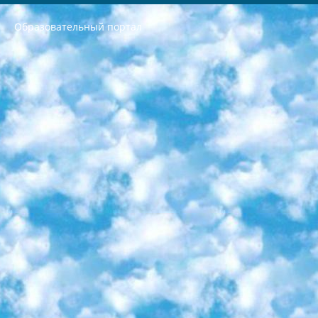
Образовательный портал
РЕСПУБЛИКА УЗБЕКИСТАН МИНИСТРЕРСТВО ДОШКОЛЬНОГО И ШКОЛЬНОГО ОБРАЗОВАНИЯ КОМАНДА в общеобразовательных учреждениях в 2023-2024 учебном году организация и проведение итоговой государственной аттестации обучающихся о Министра дошкольного и школьного образования Республики Узбекистан от 4 марта 2008 года (постановлением Минюста от 20 марта 2008 года № 1778 государственной регистрации) «Итоговое состояние учащихся общего среднего образования на основании положения об утверждении положения об аттестации общего среднего образования выпускной экзамен студентов в образовательных учреждениях в 2023-2024 учебном году В целях организации и прохождения аттестации приказываю: 1. Следующее: перечень предметов, по которым будет проводиться итоговая государственная аттестация и экзамен формы перевода согласно приложению 1; сертификаты международного образца, оценивающие уровень владения иностранными языками перечень согласно приложению 2; 2. Педагогический при специализированных образовательных учреждениях. научно-практический центр квалификации и международной оценки (Д.Давидова) 2024 г. До 25 марта: задания по предметам, по которым будет проводиться итоговая аттестация разработка и утверждение технических условий; итоговая аттестация на основании разработанного предметного задания разработка вопросов по предметам (устно и письменно), экзамен передача; общеобразовательные средние школы и специальные учебные заведения учащиеся выпускных классов школ и интернатов в агентской системе подготовка базы данных экзаменационных материалов и критериев оценки; перевод базы экзаменационных материалов на все языки обучения подать в Республиканский образовательный центр для изготовления; варианты экзаменов на основе разработанных контрольных материалов пусть будут поставлены задачи формирования. 3. Республиканский образовательный центр (Ш.Худайкулов) до 5 апреля 2024 года. до: база данных предоставленных экзаменационных материалов на все языки обучения перевод и экспертиза; для слепых, слабовидящих, глухих, слабослышащих и умственно отсталых детей учащиеся выпускных классов специализированных школ и школ-интернатов база данных экзаменационных материалов на всех преподаваемых языках подготовка критериев оценки; специализированные школы для умственно отсталых детей и технологии для учащихся выпускных классов школ-интернатов разработка соответствующих рекомендаций и критериев проведения ЕГЭ по естествознанию давать задания. 4. Педагогический при специализированных образовательных учреждениях. Научно-практический центр навыков и международной оценки (Д.Давидова), Республика образовательный центр (Худайкулов Ш.) итоговый государственный аттестационный экзамен ориентирован на творческое и логическое мышление при подготовке базы материалов учитывать введение заданий. 5. Следует отметить, что: сертификат государственного образца о знании общеобразовательного предмета и как минимум национальный уровень B1 по предметам на иностранных языках, указанным в Приложении 2. или международно признанный сертификат эквивалентного уровня студенты, изучающие определенный предмет, освобождаются от экзамена; по соответствующим предметам запланирована итоговая государственная аттестация за день до дня, путем жеребьевки Рабочей группой (в письменной форме по предметам, проводимым в форме) из числа сформированных вариантов выбрано 2 варианта; 2 выбранных варианта экзамена анонсированы на официальном сайте министерства и все выпускники по всей стране на основе этих вариантов проводит итоговую государственную аттестацию. 6. Государственное образование учащихся средних общеобразовательных учреждений. знания в соответствии с квалификационными требованиями, которые необходимо приобрести на основании стандартов итоговый (выпускной) контроль для 9 и 11 классов в целях тестирования Экзамены (далее – экзамены) состоят из предметов, перечисленных в приложении 1. будет сделано. 7. Экзамены пройдут с 26 мая по 15 июня 2024 г. (кроме науки физического воспитания). 8. Физическая для учащихся 9 классов общесредних образовательных учреждений. Экзамены по предмету «Образование, квалификация медицина» 1-6 мая 2024 года. сотрудники перевести под присмотр (с отклонениями в физическом или умственном развитии) специализированная школа для детей, школы-интернаты и со сколиозом школы-интернаты санаторного типа для больных детей исключены). 9. Он был слепым, слабовидящим и имел нарушения опорно-двигательного аппарата. экзамены в специализированных школах и интернатах для детей должны проводиться исходя из требований, предъявляемых к общеобразовательным учреждениям (физкультура кроме науки). 10. Специализированная школа для глухих и слабослышащих детей. и экзамены в интернатах и быть реализован в виде письменного теста по математике. 11. Специальность для умственно отсталых детей. Для 9 класса Родной язык и литературное письмо Государственный язык (язык обучения – узбекский). для неклассов) написано Математическое письмо Письменная/устная история Узбекистана Физическое воспитание практично Итоговый контроль Для 11 класса Написание родного языка и литературы (эссе) Математическое письмо Узбекский язык (обучение на узбекском языке) не посещающее общее среднее образование для учреждений)/Образовательное учреждение выбор письменный и устный Иностранный язык письменный/устный Письменная/устная история Узбекистана *По выбору студента:  Химия  Физика  Основы государственного права  География 10 бесплатных образовательных ресурсов - Мы составили подборку онлайн-проектов с интерактивными упражнениями, видеолекциями и статьями. Они помогут вам обрести новые и освежить старые знания бесплатно. 1. «ИНТУИТ» Старейшая образовательная площадка Рунета. Здесь вы найдёте сотни текстовых и видеокурсов на десятки различных тем — от программирования до психологии. Многие курсы подготовлены российскими университетами и крупными международными компаниями вроде Intel и Microsoft. Самостоятельное обучение бесплатное, но желающие могут оплатить услуги персональных наставников. 2. «Смартия» знакомит с актуальными профессиями и подсказывает, как им обучаться. Выбрав заинтересовавшую вас специальность — SMM-специалист, фотограф, веб-дизайнер или другую, — увидите список необходимых для неё умений. Чтобы вы могли освоить их самостоятельно, для каждого умения площадка отображает подборку ссылок на учебные материалы. Хотя «Смартия» ориентируется на русскоязычную аудиторию, часть контента всё же доступна только на английском. 3. «Лекторий Физтеха» Проект Московского физико-технического института (Физтеха). С его помощью вы можете смотреть онлайн серии лекций, записанные на видео в этом вузе. В числе доступных предметов — физика, биология, химия, информационные технологии и другие. К некоторым лекциям администрация ресурса прилагает готовые конспекты, которые можно скачивать в PDF-формате. 4. ITMOcourses Онлайн-площадка Санкт-Петербургского национального исследовательского университета информационных технологий, механики и оптики (ИТМО). Ресурс предоставляет свободный доступ к курсам, разработанным в этом вузе. Каталог материалов разбит на четыре категории: «Оптические системы и технологии», «Приборостроение и робототехника», «Информационные технологии» и «Биотехнологии». Курсы состоят из видеолекций, интерактивных демонстраций и заданий. 5. «КиберЛенинка» Электронная научная библиотека открытого доступа. Каталог площадки регулярно обрастает текстами статей из различных научных изданий. Сгруппированные по журналам и рубрикам публикации можно читать онлайн или скачивать целиком в PDF-формате. Проект нацелен на популяризацию науки за счёт открытого доступа к качественной информации. 6. «ПостНаука» На этом ресурсе публикуют подборки видеолекций, составленные экспертами из разных отраслей и объединённые общими темами. Среди них, к примеру, есть серии «Биоинформатика и геномика», «Культура средневековой Скандинавии» и Cinema Studies о теории кино. Каждая подборка лекций — логически связанная история, рассказанная экспертом от первого лица. Кроме того, на сайте появляются научно-образовательные статьи и тесты на разные темы. 7. «Newочём» Команда проекта «Newочём» отбирает самые интересные тексты из англоязычных СМИ и переводит те из них, за которые голосуют участники сообщества «ВКонтакте». По большей части это научно-популярные статьи. Редакторы придумывают лишь заголовки, в остальном содержание переводов соответствует оригиналам. Полные тексты можно читать прямо в социальной сети. 8. InternetUrok Онлайн-база материалов по основным дисциплинам школьной программы. Информация на сайте структурирована по классам, предметам и темам (урокам). Каждый урок состоит из видеолекций и конспектов. Есть также интерактивные тренажёры и тесты для закрепления пройденного материала. Даже если вы давно окончили школу, возможность повторить программу старших классов всегда может пригодиться. 9. Edutainme Ещё один ресурс об образовании. В отличие от Newtonew, как мне кажется, Edutainme больше ориентируется на представителей индустрии: педагогов, предпринимателей, разработчиков образовательных проектов. Но и любой, кто просто стремится к саморазвитию, найдёт на сайте много полезного и интересного для себя. Например, информацию о новых курсах и образовательных сервисах. 10. Newtonew Онлайн-медиа об образовании и обучении в широком смысле. Авторы Newtonew пишут об инструментах, заведениях, тактиках и стратегиях, которые помогают учить других и получать новые знания самостоятельно. На этой площадке вы найдёте новости, обзоры, аналитические мат