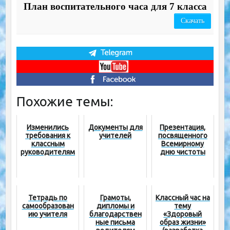
План воспитательного часа для 7 класса
Скачать
Похожие темы:
Изменились
Документы для
Презентация,
требования к
учителей
посвященного
классным
Всемирному
руководителям
дню чистоты
Тетрадь по
Грамоты,
Классный час на
самообразован
дипломы и
тему
ию учителя
благодарствен
«Здоровый
ные письма
образ жизни»