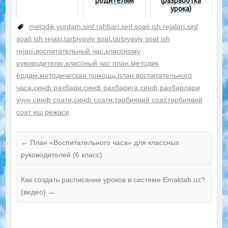
родителям
(разработка
урока)
metodik yordam
,
sinf rahbari
,
sinf soati ish rejalari
,
sinf
soati ish rejasi
,
tarbiyaviy soat
,
tarbiyaviy soat ish
rejasi
,
воспитательный час
,
классному
руководителю
,
классный час план
,
методик
ёрдам
,
методическая помощь
,
план воспитательного
часа
,
синф рахбари
,
синф рахбарига
,
синф рахбарлари
учун синф соати
,
синф соати
,
тарбиявий соат
,
тарбиявий
соат иш режаси
←
План «Воспитательного часа» для классных
руководителей (6 класс)
Как создать расписание уроков в системе Emaktab.uz?
(видео)
→