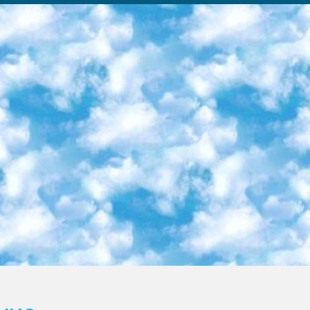
ка образовательный центр (Худайкулов Ш.) итоговый государственный аттестационный экзамен ориентирован на творческое и логическое мышление при подготовке базы материалов учитывать введение заданий. 5. Следует отметить, что: сертификат государственного образца о знании общеобразовательного предмета и как минимум национальный уровень B1 по предметам на иностранных языках, указанным в Приложении 2. или международно признанный сертификат эквивалентного уровня студенты, изучающие определенный предмет, освобождаются от экзамена; по соответствующим предметам запланирована итоговая государственная аттестация за день до дня, путем жеребьевки Рабочей группой (в письменной форме по предметам, проводимым в форме) из числа сформированных вариантов выбрано 2 варианта; 2 выбранных варианта экзамена анонсированы на официальном сайте министерства и все выпускники по всей стране на основе этих вариантов проводит итоговую государственную аттестацию. 6. Государственное образование учащихся средних общеобразовательных учреждений. знания в соответствии с квалификационными требованиями, которые необходимо приобрести на основании стандартов итоговый (выпускной) контроль для 9 и 11 классов в целях тестирования Экзамены (далее – экзамены) состоят из предметов, перечисленных в приложении 1. будет сделано. 7. Экзамены пройдут с 26 мая по 15 июня 2024 г. (кроме науки физического воспитания). 8. Физическая для учащихся 9 классов общесредних образовательных учреждений. Экзамены по предмету «Образование, квалификация медицина» 1-6 мая 2024 года. сотрудники перевести под присмотр (с отклонениями в физическом или умственном развитии) специализированная школа для детей, школы-интернаты и со сколиозом школы-интернаты санаторного типа для больных детей исключены). 9. Он был слепым, слабовидящим и имел нарушения опорно-двигательного аппарата. экзамены в специализированных школах и интернатах для детей должны проводиться исходя из требований, предъявляемых к общеобразовательным учреждениям (физкультура кроме науки). 10. Специализированная школа для глухих и слабослышащих детей. и экзамены в интернатах и быть реализован в виде письменного теста по математике. 11. Специальность для умственно отсталых детей. Для 9 класса Родной язык и литературное письмо Государственный язык (язык обучения – узбекский). для неклассов) написано Математическое письмо Письменная/устная история Узбекистана Физическое воспитание практично Итоговый контроль Для 11 класса Написание родного языка и литературы (эссе) Математическое письмо Узбекский язык (обучение на узбекском языке) не посещающее общее среднее образование для учреждений)/Образовательное учреждение выбор письменный и устный Иностранный язык письменный/устный Письменная/устная история Узбекистана *По выбору студента:  Химия  Физика  Основы государственного права  География 10 бесплатных образовательных ресурсов - Мы составили подборку онлайн-проектов с интерактивными упражнениями, видеолекциями и статьями. Они помогут вам обрести новые и освежить старые знания бесплатно. 1. «ИНТУИТ» Старейшая образовательная площадка Рунета. Здесь вы найдёте сотни текстовых и видеокурсов на десятки различных тем — от программирования до психологии. Многие курсы подготовлены российскими университетами и крупными международными компаниями вроде Intel и Microsoft. Самостоятельное обучение бесплатное, но желающие могут оплатить услуги персональных наставников. 2. «Смартия» знакомит с актуальными профессиями и подсказывает, как им обучаться. Выбрав заинтересовавшую вас специальность — SMM-специалист, фотограф, веб-дизайнер или другую, — увидите список необходимых для неё умений. Чтобы вы могли освоить их самостоятельно, для каждого умения площадка отображает подборку ссылок на учебные материалы. Хотя «Смартия» ориентируется на русскоязычную аудиторию, часть контента всё же доступна только на английском. 3. «Лекторий Физтеха» Проект Московского физико-технического института (Физтеха). С его помощью вы можете смотреть онлайн серии лекций, записанные на видео в этом вузе. В числе доступных предметов — физика, биология, химия, информационные технологии и другие. К некоторым лекциям администрация ресурса прилагает готовые конспекты, которые можно скачивать в PDF-формате. 4. ITMOcourses Онлайн-площадка Санкт-Петербургского национального исследовательского университета информационных технологий, механики и оптики (ИТМО). Ресурс предоставляет свободный доступ к курсам, разработанным в этом вузе. Каталог материалов разбит на четыре категории: «Оптические системы и технологии», «Приборостроение и робототехника», «Информационные технологии» и «Биотехнологии». Курсы состоят из видеолекций, интерактивных демонстраций и заданий. 5. «КиберЛенинка» Электронная научная библиот