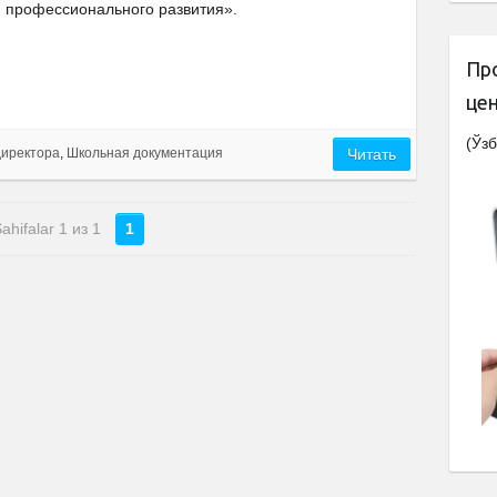
профессионального развития».
Пр
це
(Ўзб
директора
,
Школьная документация
Читать
ahifalar 1 из 1
1