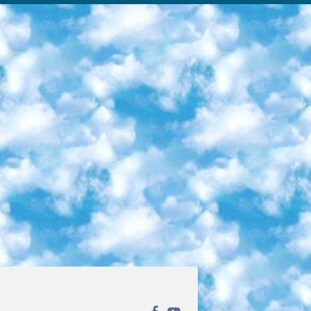
ека открытого доступа. Каталог площадки регулярно обрастает текстами статей из различных научных изданий. Сгруппированные по журналам и рубрикам публикации можно читать онлайн или скачивать целиком в PDF-формате. Проект нацелен на популяризацию науки за счёт открытого доступа к качественной информации. 6. «ПостНаука» На этом ресурсе публикуют подборки видеолекций, составленные экспертами из разных отраслей и объединённые общими темами. Среди них, к примеру, есть серии «Биоинформатика и геномика», «Культура средневековой Скандинавии» и Cinema Studies о теории кино. Каждая подборка лекций — логически связанная история, рассказанная экспертом от первого лица. Кроме того, на сайте появляются научно-образовательные статьи и тесты на разные темы. 7. «Newочём» Команда проекта «Newочём» отбирает самые интересные тексты из англоязычных СМИ и переводит те из них, за которые голосуют участники сообщества «ВКонтакте». По большей части это научно-популярные статьи. Редакторы придумывают лишь заголовки, в остальном содержание переводов соответствует оригиналам. Полные тексты можно читать прямо в социальной сети. 8. InternetUrok Онлайн-база материалов по основным дисциплинам школьной программы. Информация на сайте структурирована по классам, предметам и темам (урокам). Каждый урок состоит из видеолекций и конспектов. Есть также интерактивные тренажёры и тесты для закрепления пройденного материала. Даже если вы давно окончили школу, возможность повторить программу старших классов всегда может пригодиться. 9. Edutainme Ещё один ресурс об образовании. В отличие от Newtonew, как мне кажется, Edutainme больше ориентируется на представителей индустрии: педагогов, предпринимателей, разработчиков образовательных проектов. Но и любой, кто просто стремится к саморазвитию, найдёт на сайте много полезного и интересного для себя. Например, информацию о новых курсах и образовательных сервисах. 10. Newtonew Онлайн-медиа об образовании и обучении в широком смысле. Авторы Newtonew пишут об инструментах, заведениях, тактиках и стратегиях, которые помогают учить других и получать новые знания самостоятельно. На этой площадке вы найдёте новости, обзоры, аналитические мат