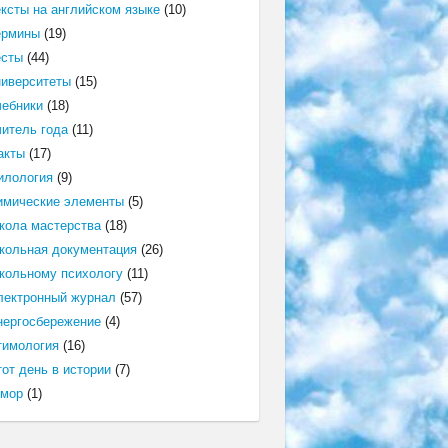
ексты на английском языке
(10)
ермины
(19)
есты
(44)
ниверситеты
(15)
чебники
(18)
читель года
(11)
акты
(17)
илология
(9)
имические элементы
(5)
кола мастерства
(18)
кольная документация
(26)
кольному психологу
(11)
лектронный журнал
(57)
нергосбережение
(4)
тимология
(16)
от день в истории
(7)
мор
(1)