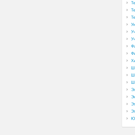
Т
Т
Т
У
У
У
Ф
Ф
Х
Ш
Ш
Ш
Э
Э
Э
Эт
Ю