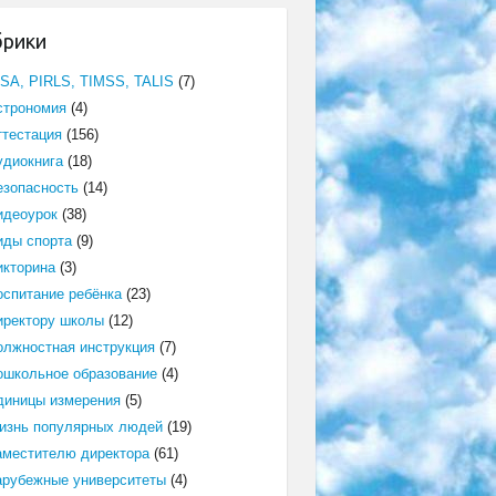
брики
ISA, PIRLS, TIMSS, TALIS
(7)
строномия
(4)
ттестация
(156)
удиокнига
(18)
езопасность
(14)
идеоурок
(38)
иды спорта
(9)
икторина
(3)
оспитание ребёнка
(23)
иректору школы
(12)
олжностная инструкция
(7)
ошкольное образование
(4)
диницы измерения
(5)
изнь популярных людей
(19)
аместителю директора
(61)
арубежные университеты
(4)