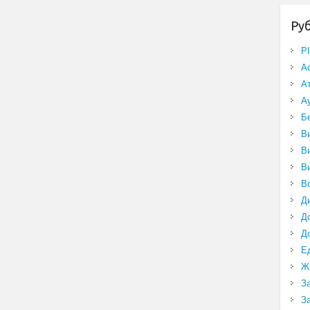
Ру
P
А
А
А
Б
В
В
В
В
Д
Д
Д
Е
Ж
З
З