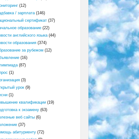
ониторинг
(12)
адбавка / зарплата
(146)
ациональный сертификат
(37)
ачальное образование
(22)
овости английского языка
(44)
овости образования
(374)
бразование за рубежом
(12)
бъявление
(16)
лимпиада
(87)
прос
(1)
рганизация
(3)
ткрытый урок
(9)
есни
(1)
овышение квалификации
(19)
одготовка к экзамену
(63)
олезные веб сайты
(6)
оложение
(37)
омощь абитуриенту
(72)