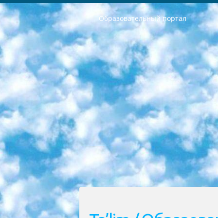
Образовательный портал
РЕСПУБЛИКА УЗБЕКИСТАН МИНИСТРЕРСТВО ДОШКОЛЬНОГО И ШКОЛЬНОГО ОБРАЗОВАНИЯ КОМАНДА в общеобразовательных учреждениях в 2023-2024 учебном году организация и проведение итоговой государственной аттестации обучающихся о Министра дошкольного и школьного образования Республики Узбекистан от 4 марта 2008 года (постановлением Минюста от 20 марта 2008 года № 1778 государственной регистрации) «Итоговое состояние учащихся общего среднего образования на основании положения об утверждении положения об аттестации общего среднего образования выпускной экзамен студентов в образовательных учреждениях в 2023-2024 учебном году В целях организации и прохождения аттестации приказываю: 1. Следующее: перечень предметов, по которым будет проводиться итоговая государственная аттестация и экзамен формы перевода согласно приложению 1; сертификаты международного образца, оценивающие уровень владения иностранными языками перечень согласно приложению 2; 2. Педагогический при специализированных образовательных учреждениях. научно-практический центр квалификации и международной оценки (Д.Давидова) 2024 г. До 25 марта: задания по предметам, по которым будет проводиться итоговая аттестация разработка и утверждение технических условий; итоговая аттестация на основании разработанного предметного задания разработка вопросов по предметам (устно и письменно), экзамен передача; общеобразовательные средние школы и специальные учебные заведения учащиеся выпускных классов школ и интернатов в агентской системе подготовка базы данных экзаменационных материалов и критериев оценки; перевод базы экзаменационных материалов на все языки обучения подать в Республиканский образовательный центр для изготовления; варианты экзаменов на основе разработанных контрольных материалов пусть будут поставлены задачи формирования. 3. Республиканский образовательный центр (Ш.Худайкулов) до 5 апреля 2024 года. до: база данных предоставленных экзаменационных материалов на все языки обучения перевод и экспертиза; для слепых, слабовидящих, глухих, слабослышащих и умственно отсталых детей учащиеся выпускных классов специализированных школ и школ-интернатов база данных экзаменационных материалов на всех преподаваемых языках подготовка критериев оценки; специализированные школы для умственно отсталых детей и технологии для учащихся выпускных классов школ-интернатов разработка соответствующих рекомендаций и критериев проведения ЕГЭ по естествознанию давать задания. 4. Педагогический при специализированных образовательных учреждениях. Научно-практический центр навыков и международной оценки (Д.Давидова), Республи