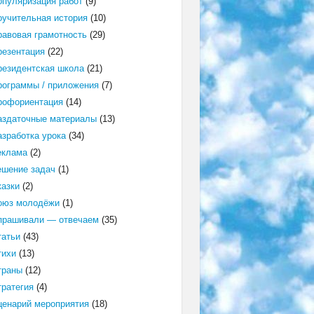
опуляризация работ
(9)
оучительная история
(10)
равовая грамотность
(29)
резентация
(22)
резидентская школа
(21)
рограммы / приложения
(7)
рофориентация
(14)
аздаточные материалы
(13)
азработка урока
(34)
еклама
(2)
ешение задач
(1)
казки
(2)
оюз молодёжи
(1)
прашивали — отвечаем
(35)
татьи
(43)
тихи
(13)
траны
(12)
тратегия
(4)
ценарий мероприятия
(18)