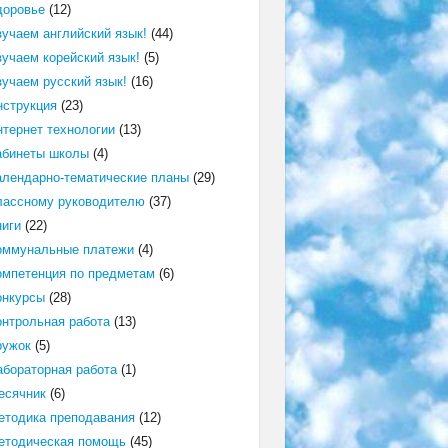
доровье
(12)
зучаем английский язык!
(44)
зучаем корейский язык!
(5)
зучаем русский язык!
(16)
нструкция
(23)
нтернет технологии
(13)
абинеты школы
(4)
алендарно-тематические планы
(29)
лассному руководителю
(37)
ниги
(22)
оммунальные платежи
(4)
омпетенция по предметам
(6)
онкурсы
(28)
онтрольная работа
(13)
ружок
(5)
абораторная работа
(1)
есячник
(6)
етодика преподавания
(12)
етодическая помощь
(45)