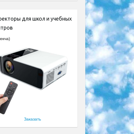
оекторы для школ и учебных
нтров
екча)
Заказать