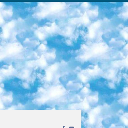
ека открытого доступа. Каталог площадки регулярно обрастает текстами статей из различных научных изданий. Сгруппированные по журналам и рубрикам публикации можно читать онлайн или скачивать целиком в PDF-формате. Проект нацелен на популяризацию науки за счёт открытого доступа к качественной информации. 6. «ПостНаука» На этом ресурсе публикуют подборки видеолекций, составленные экспертами из разных отраслей и объединённые общими темами. Среди них, к примеру, есть серии «Биоинформатика и геномика», «Культура средневековой Скандинавии» и Cinema Studies о теории кино. Каждая подборка лекций — логически связанная история, рассказанная экспертом от первого лица. Кроме того, на сайте появляются научно-образовательные статьи и тесты на разные темы. 7. «Newочём» Команда проекта «Newочём» отбирает самые интересные тексты из англоязычных СМИ и переводит те из них, за которые голосуют участники сообщества «ВКонтакте». По большей части это научно-популярные статьи. Редакторы придумывают лишь заголовки, в остальном содержание переводов соответствует оригиналам. Полные тексты можно читать прямо в социальной сети. 8. InternetUrok Онлайн-база материалов по основным дисциплинам школьной программы. Информация на сайте структурирована по классам, предметам и темам (урокам). Каждый урок состоит из видеолекций и конспектов. Есть также интерактивные тренажёры и тесты для закрепления пройденного материала. Даже если вы давно окончили школу, возможность повторить программу старших классов всегда может пригодиться. 9. Edutainme Ещё один ресурс об образовании. В отличие от Newtonew, как мне кажется, Edutainme больше ориентируется на представителей индустрии: педагогов, предпринимателей, разработчиков образовательных проектов. Но и любой, кто просто стремится к саморазвитию, найдёт на сайте много полезного и интересного для себя. Например, информацию о новых курсах и образовательных сервисах. 10. Newtonew Онлайн-медиа об образовании и обучении в широком смысле. Авторы Newtonew пишут об инструментах, заведениях, тактиках и стратегиях, которые помогают учить других и получать новые знания самостоятельно. На этой площадке вы найдёте новости, обзоры, аналитические мат