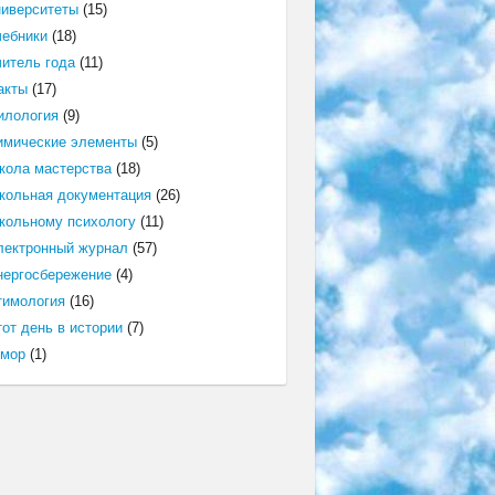
ниверситеты
(15)
чебники
(18)
читель года
(11)
акты
(17)
илология
(9)
имические элементы
(5)
кола мастерства
(18)
кольная документация
(26)
кольному психологу
(11)
лектронный журнал
(57)
нергосбережение
(4)
тимология
(16)
от день в истории
(7)
мор
(1)