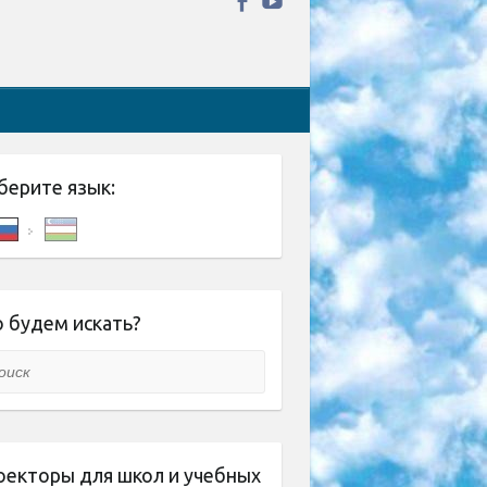
берите язык:
 будем искать?
ск
оекторы для школ и учебных