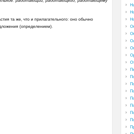
тельное:
работающий, работающего, работающему
Н
Н
тия та же, что и прилагательного: оно обычно
Н
дложения (определением).
О
О
О
О
О
О
П
П
П
П
П
П
П
П
П