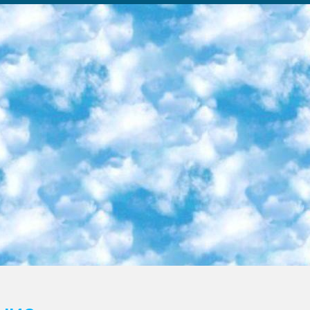
ка образовательный центр (Худайкулов Ш.) итоговый государственный аттестационный экзамен ориентирован на творческое и логическое мышление при подготовке базы материалов учитывать введение заданий. 5. Следует отметить, что: сертификат государственного образца о знании общеобразовательного предмета и как минимум национальный уровень B1 по предметам на иностранных языках, указанным в Приложении 2. или международно признанный сертификат эквивалентного уровня студенты, изучающие определенный предмет, освобождаются от экзамена; по соответствующим предметам запланирована итоговая государственная аттестация за день до дня, путем жеребьевки Рабочей группой (в письменной форме по предметам, проводимым в форме) из числа сформированных вариантов выбрано 2 варианта; 2 выбранных варианта экзамена анонсированы на официальном сайте министерства и все выпускники по всей стране на основе этих вариантов проводит итоговую государственную аттестацию. 6. Государственное образование учащихся средних общеобразовательных учреждений. знания в соответствии с квалификационными требованиями, которые необходимо приобрести на основании стандартов итоговый (выпускной) контроль для 9 и 11 классов в целях тестирования Экзамены (далее – экзамены) состоят из предметов, перечисленных в приложении 1. будет сделано. 7. Экзамены пройдут с 26 мая по 15 июня 2024 г. (кроме науки физического воспитания). 8. Физическая для учащихся 9 классов общесредних образовательных учреждений. Экзамены по предмету «Образование, квалификация медицина» 1-6 мая 2024 года. сотрудники перевести под присмотр (с отклонениями в физическом или умственном развитии) специализированная школа для детей, школы-интернаты и со сколиозом школы-интернаты санаторного типа для больных детей исключены). 9. Он был слепым, слабовидящим и имел нарушения опорно-двигательного аппарата. экзамены в специализированных школах и интернатах для детей должны проводиться исходя из требований, предъявляемых к общеобразовательным учреждениям (физкультура кроме науки). 10. Специализированная школа для глухих и слабослышащих детей. и экзамены в интернатах и быть реализован в виде письменного теста по математике. 11. Специальность для умственно отсталых детей. Для 9 класса Родной язык и литературное письмо Государственный язык (язык обучения – узбекский). для неклассов) написано Математическое письмо Письменная/устная история Узбекистана Физическое воспитание практично Итоговый контроль Для 11 класса Написание родного языка и литературы (эссе) Математическое письмо Узбекский язык (обучение на узбекском языке) не посещающее общее среднее образование для учреждений)/Образовательное учреждение выбор письменный и устный Иностранный язык письменный/устный Письменная/устная история Узбекистана *По выбору студента:  Химия  Физика  Основы государственного права  География 10 бесплатных образовательных ресурсов - Мы составили подборку онлайн-проектов с интерактивными упражнениями, видеолекциями и статьями. Они помогут вам обрести новые и освежить старые знания бесплатно. 1. «ИНТУИТ» Старейшая образовательная площадка Рунета. Здесь вы найдёте сотни текстовых и видеокурсов на десятки различных тем — от программирования до психологии. Многие курсы подготовлены российскими университетами и крупными международными компаниями вроде Intel и Microsoft. Самостоятельное обучение бесплатное, но желающие могут оплатить услуги персональных наставников. 2. «Смартия» знакомит с актуальными профессиями и подсказывает, как им обучаться. Выбрав заинтересовавшую вас специальность — SMM-специалист, фотограф, веб-дизайнер или другую, — увидите список необходимых для неё умений. Чтобы вы могли освоить их самостоятельно, для каждого умения площадка отображает подборку ссылок на учебные материалы. Хотя «Смартия» ориентируется на русскоязычную аудиторию, часть контента всё же доступна только на английском. 3. «Лекторий Физтеха» Проект Московского физико-технического института (Физтеха). С его помощью вы можете смотреть онлайн серии лекций, записанные на видео в этом вузе. В числе доступных предметов — физика, биология, химия, информационные технологии и другие. К некоторым лекциям администрация ресурса прилагает готовые конспекты, которые можно скачивать в PDF-формате. 4. ITMOcourses Онлайн-площадка Санкт-Петербургского национального исследовательского университета информационных технологий, механики и оптики (ИТМО). Ресурс предоставляет свободный доступ к курсам, разработанным в этом вузе. Каталог материалов разбит на четыре категории: «Оптические системы и технологии», «Приборостроение и робототехника», «Информационные технологии» и «Биотехнологии». Курсы состоят из видеолекций, интерактивных демонстраций и заданий. 5. «КиберЛенинка» Электронная научная библиот