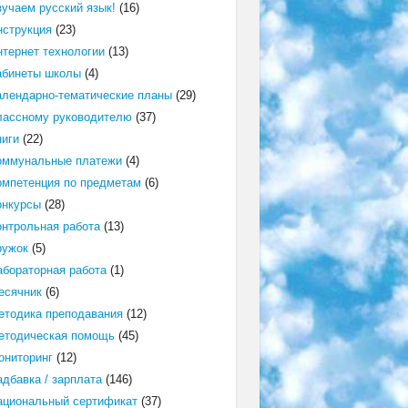
зучаем русский язык!
(16)
нструкция
(23)
нтернет технологии
(13)
абинеты школы
(4)
алендарно-тематические планы
(29)
лассному руководителю
(37)
ниги
(22)
оммунальные платежи
(4)
омпетенция по предметам
(6)
онкурсы
(28)
онтрольная работа
(13)
ружок
(5)
абораторная работа
(1)
есячник
(6)
етодика преподавания
(12)
етодическая помощь
(45)
ониторинг
(12)
адбавка / зарплата
(146)
ациональный сертификат
(37)