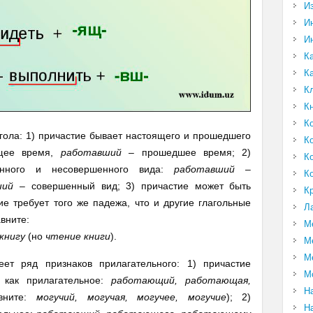
И
И
И
К
К
К
К
К
гола: 1) причастие бывает настоящего и прошедшего
К
щее время,
работавший
– прошедшее время; 2)
К
енного и несовершенного вида:
работавший
–
К
ший
– совершенный вид; 3) причастие может быть
К
тие требует того же падежа, что и другие глагольные
Л
авните:
М
книгу
(но
чтение книги
).
М
М
ет ряд признаков прилагательного: 1) причастие
М
 как прилагательное:
работающий, работающая,
Н
вните:
могучий, могучая, могучее, могучие
); 2)
Н