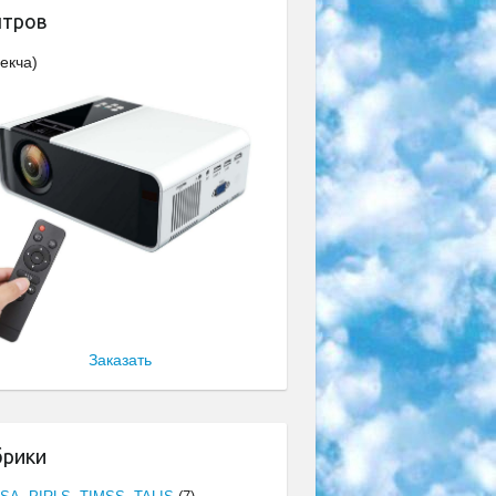
нтров
екча)
Заказать
брики