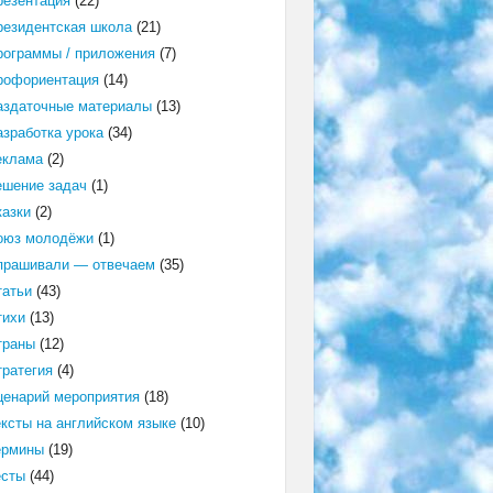
резентация
(22)
резидентская школа
(21)
рограммы / приложения
(7)
рофориентация
(14)
аздаточные материалы
(13)
азработка урока
(34)
еклама
(2)
ешение задач
(1)
казки
(2)
оюз молодёжи
(1)
прашивали — отвечаем
(35)
татьи
(43)
тихи
(13)
траны
(12)
тратегия
(4)
ценарий мероприятия
(18)
ексты на английском языке
(10)
ермины
(19)
есты
(44)