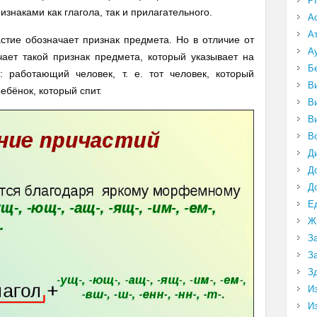
P
изнаками как глагола, так и прилагательного.
А
А
тие обозначает признак предмета. Но в отличие от
А
чает такой признак предмета, который указывает на
Б
: работающий человек, т. е. тот человек, который
В
ребёнок, который спит.
В
В
В
Д
Д
Д
Е
Ж
З
З
З
И
И