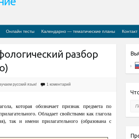
ание
Онлайн тесты
Календарно — тематические планы
Контакт
фологический разбор
Вы
о)
зучаем русский язык!
1 коментарий
Что
Пои
гола, которая обозначает признак предмета по
прилагательного. Обладает свойствами как глагола
я), так и имени прилагательного (образована с
Пр