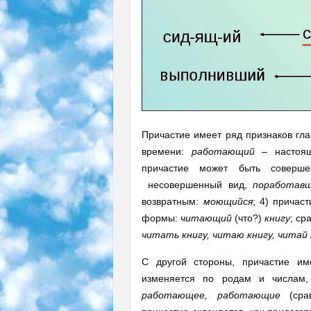
Причастие имеет ряд признаков гла
времени:
работающий
– настоя
причастие может быть соверш
несовершенный вид,
поработав
возвратным:
моющийся
; 4) причас
формы:
читающий
(что?)
книгу
; ср
читать книгу, читаю книгу, читай 
С другой стороны, причастие име
изменяется по родам и числам,
работающее, работающие
(сра