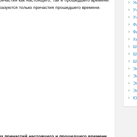
ичастия как настоящего, так и прошедшего времени.
У
бразуются только причастия прошедшего времени.
У
У
Ф
Ф
Х
Ш
Ш
Ш
Э
Э
Э
Эт
Ю
х причастий настоящего и прошедшего времени