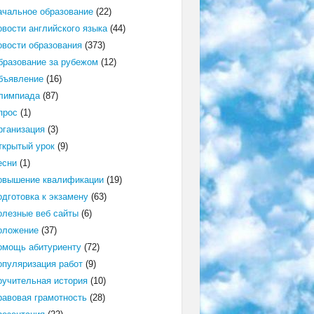
ачальное образование
(22)
овости английского языка
(44)
овости образования
(373)
бразование за рубежом
(12)
бъявление
(16)
лимпиада
(87)
прос
(1)
рганизация
(3)
ткрытый урок
(9)
есни
(1)
овышение квалификации
(19)
одготовка к экзамену
(63)
олезные веб сайты
(6)
оложение
(37)
омощь абитуриенту
(72)
опуляризация работ
(9)
оучительная история
(10)
равовая грамотность
(28)