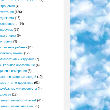
ISA, PIRLS, TIMSS, TALIS
(7)
строномия
(4)
ттестация
(156)
удиокнига
(18)
езопасность
(14)
идеоурок
(38)
иды спорта
(9)
икторина
(3)
оспитание ребёнка
(23)
иректору школы
(12)
олжностная инструкция
(7)
ошкольное образование
(4)
диницы измерения
(5)
изнь популярных людей
(19)
аместителю директора
(61)
арубежные университеты
(4)
доровье
(12)
зучаем английский язык!
(44)
зучаем корейский язык!
(5)