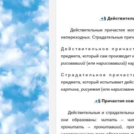
◄
§ Действител
Действительные причастия могут 
непереходных. Страдательные прича
Д е й с т в и т е л ь н о е п р и ч а
предмета, который сам производит 
рисовавший
(или
нарисовавший) ка
С т р а д а т е л ь н о е п р и ч а с
предмета, который испытывает дейс
картина, рисуемая
(или
нарисованн
◄
§ Причастия со
Действительные и страдательные п
они образованы:
читать – чит
прочитать – прочитавший, про