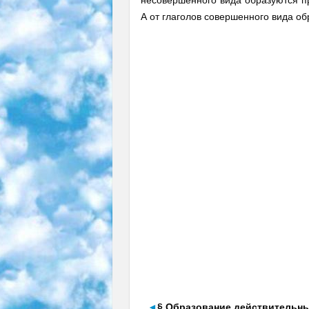
несовершенного вида образуются пр
А от глаголов совершенного вида о
◄
§ Образование действительны