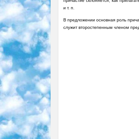
причастие склоняется, как прилага
и т. п.
В предложении основная роль причас
служит второстепенным членом пре