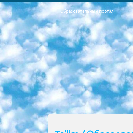
Образовательный портал
РЕСПУБЛИКА УЗБЕКИСТАН МИНИСТРЕРСТВО ДОШКОЛЬНОГО И ШКОЛЬНОГО ОБРАЗОВАНИЯ КОМАНДА в общеобразовательных учреждениях в 2023-2024 учебном году организация и проведение итоговой государственной аттестации обучающихся о Министра дошкольного и школьного образования Республики Узбекистан от 4 марта 2008 года (постановлением Минюста от 20 марта 2008 года № 1778 государственной регистрации) «Итоговое состояние учащихся общего среднего образования на основании положения об утверждении положения об аттестации общего среднего образования выпускной экзамен студентов в образовательных учреждениях в 2023-2024 учебном году В целях организации и прохождения аттестации приказываю: 1. Следующее: перечень предметов, по которым будет проводиться итоговая государственная аттестация и экзамен формы перевода согласно приложению 1; сертификаты международного образца, оценивающие уровень владения иностранными языками перечень согласно приложению 2; 2. Педагогический при специализированных образовательных учреждениях. научно-практический центр квалификации и международной оценки (Д.Давидова) 2024 г. До 25 марта: задания по предметам, по которым будет проводиться итоговая аттестация разработка и утверждение технических условий; итоговая аттестация на основании разработанного предметного задания разработка вопросов по предметам (устно и письменно), экзамен передача; общеобразовательные средние школы и специальные учебные заведения учащиеся выпускных классов школ и интернатов в агентской системе подготовка базы данных экзаменационных материалов и критериев оценки; перевод базы экзаменационных материалов на все языки обучения подать в Республиканский образовательный центр для изготовления; варианты экзаменов на основе разработанных контрольных материалов пусть будут поставлены задачи формирования. 3. Республиканский образовательный центр (Ш.Худайкулов) до 5 апреля 2024 года. до: база данных предоставленных экзаменационных материалов на все языки обучения перевод и экспертиза; для слепых, слабовидящих, глухих, слабослышащих и умственно отсталых детей учащиеся выпускных классов специализированных школ и школ-интернатов база данных экзаменационных материалов на всех преподаваемых языках подготовка критериев оценки; специализированные школы для умственно отсталых детей и технологии для учащихся выпускных классов школ-интернатов разработка соответствующих рекомендаций и критериев проведения ЕГЭ по естествознанию давать задания. 4. Педагогический при специализированных образовательных учреждениях. Научно-практический центр навыков и международной оценки (Д.Давидова), Республи