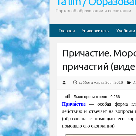
Ta’lim / Образов
Портал об образовании и воспитании
Главная
Университеты
Учебники
Причастие. Мор
причастий (виде
суббота марта 26th, 2016
И
Было просмотрено
9 266
Прича́стие
— особая форма гла
действию и отвечает на вопросы 
(образована с помощью его корн
помощью его окончания).