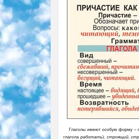
Глаголы имеют особую форму – п
глагола
работать
);
строящий, ст