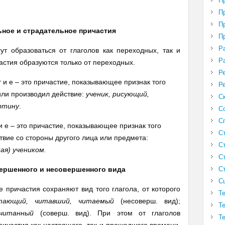
П
П
П
ьное и страдательное причастия
П
Р
образоваться от глаголов как переходных, так и
Р
стия образуются только от переходных.
Р
 с т и е – это причастие, показывающее признак того
Р
или производил действие:
ученик, рисующий,
С
ртину
.
С
С
 т и е – это причастие, показывающее признак того
С
твие со стороны другого лица или предмета:
С
ая) учеником.
С
С
вершенного и несовершенного вида
С
ричастия сохраняют вид того глагола, от которого
Т
ающий, читавший, читаемый
(несоверш. вид);
Т
читанный
(соверш. вид). При этом от глаголов
Т