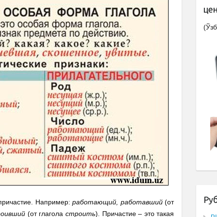
це
(Ўзб
Ру
ричастие. Например:
работающий, работавший
(от
роивший
(от глагола
строить
). Причастие – это такая