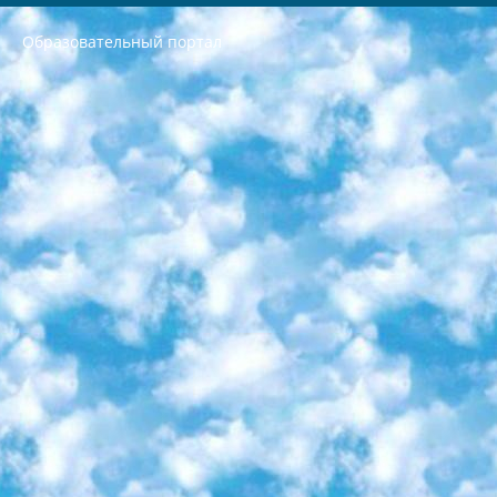
Образовательный портал
РЕСПУБЛИКА УЗБЕКИСТАН МИНИСТРЕРСТВО ДОШКОЛЬНОГО И ШКОЛЬНОГО ОБРАЗОВАНИЯ КОМАНДА в общеобразовательных учреждениях в 2023-2024 учебном году организация и проведение итоговой государственной аттестации обучающихся о Министра дошкольного и школьного образования Республики Узбекистан от 4 марта 2008 года (постановлением Минюста от 20 марта 2008 года № 1778 государственной регистрации) «Итоговое состояние учащихся общего среднего образования на основании положения об утверждении положения об аттестации общего среднего образования выпускной экзамен студентов в образовательных учреждениях в 2023-2024 учебном году В целях организации и прохождения аттестации приказываю: 1. Следующее: перечень предметов, по которым будет проводиться итоговая государственная аттестация и экзамен формы перевода согласно приложению 1; сертификаты международного образца, оценивающие уровень владения иностранными языками перечень согласно приложению 2; 2. Педагогический при специализированных образовательных учреждениях. научно-практический центр квалификации и международной оценки (Д.Давидова) 2024 г. До 25 марта: задания по предметам, по которым будет проводиться итоговая аттестация разработка и утверждение технических условий; итоговая аттестация на основании разработанного предметного задания разработка вопросов по предметам (устно и письменно), экзамен передача; общеобразовательные средние школы и специальные учебные заведения учащиеся выпускных классов школ и интернатов в агентской системе подготовка базы данных экзаменационных материалов и критериев оценки; перевод базы экзаменационных материалов на все языки обучения подать в Республиканский образовательный центр для изготовления; варианты экзаменов на основе разработанных контрольных материалов пусть будут поставлены задачи формирования. 3. Республиканский образовательный центр (Ш.Худайкулов) до 5 апреля 2024 года. до: база данных предоставленных экзаменационных материалов на все языки обучения перевод и экспертиза; для слепых, слабовидящих, глухих, слабослышащих и умственно отсталых детей учащиеся выпускных классов специализированных школ и школ-интернатов база данных экзаменационных материалов на всех преподаваемых языках подготовка критериев оценки; специализированные школы для умственно отсталых детей и технологии для учащихся выпускных классов школ-интернатов разработка соответствующих рекомендаций и критериев проведения ЕГЭ по естествознанию давать задания. 4. Педагогический при специализированных образовательных учреждениях. Научно-практический центр навыков и международной оценки (Д.Давидова), Республика образовательный центр (Худайкулов Ш.) итоговый государственный аттестационный экзамен ориентирован на творческое и логическое мышление при подготовке базы материалов учитывать введение заданий. 5. Следует отметить, что: сертификат государственного образца о знании общеобразовательного предмета и как минимум национальный уровень B1 по предметам на иностранных языках, указанным в Приложении 2. или международно признанный сертификат эквивалентного уровня студенты, изучающие определенный предмет, освобождаются от экзамена; по соответствующим предметам запланирована итоговая государственная аттестация за день до дня, путем жеребьевки Рабочей группой (в письменной форме по предметам, проводимым в форме) из числа сформированных вариантов выбрано 2 варианта; 2 выбранных варианта экзамена анонсированы на официальном сайте министерства и все выпускники по всей стране на основе этих вариантов проводит итоговую государственную аттестацию. 6. Государственное образование учащихся средних общеобразовательных учреждений. знания в соответствии с квалификационными требованиями, которые необходимо приобрести на основании стандартов итоговый (выпускной) контроль для 9 и 11 классов в целях тестирования Экзамены (далее – экзамены) состоят из предметов, перечисленных в приложении 1. будет сделано. 7. Экзамены пройдут с 26 мая по 15 июня 2024 г. (кроме науки физического воспитания). 8. Физическая для учащихся 9 классов общесредних образовательных учреждений. Экзамены по предмету «Образование, квалификация медицина» 1-6 мая 2024 года. сотрудники перевести под присмотр (с отклонениями в физическом или умственном развитии) специализированная школа для детей, школы-интернаты и со сколиозом школы-интернаты санаторного типа для больных детей исключены). 9. Он был слепым, слабовидящим и имел нарушения опорно-двигательного аппарата. экзамены в специализированных школах и интернатах для детей должны проводиться исходя из требований, предъявляемых к общеобразовательным учреждениям (физкультура кроме науки). 10. Специализированная школа для глухих и слабослышащих детей. и экзамены в интернатах и быть реализован в виде письменного теста по математике. 11. Специальность для умственно отсталых детей. Для 9 класса Родной язык и литературное письмо Государственный язык (язык обучения – узбекский). для неклассов) написано Математическое письмо Письменная/устная история Узбекистана Физическое воспитание практично Итоговый контроль Для 11 класса Написание родного языка и литературы (эссе) Математическое письмо Узбекский язык (обучение на узбекском языке) не посещающее общее среднее образование для учреждений)/Образовательное учреждение выбор письменный и устный Иностранный язык письменный/устный Письменная/устная история Узбекистана *По выбору студента:  Химия  Физика  Основы государственного права  География 10 бесплатных образовательных ресурсов - Мы составили подборку онлайн-проектов с интерактивными упражнениями, видеолекциями и статьями. Они помогут вам обрести новые и освежить старые знания бесплатно. 1. «ИНТУИТ» Старейшая образовательная площадка Рунета. Здесь вы найдёте сотни текстовых и видеокурсов на десятки различных тем — от программирования до психологии. Многие курсы подготовлены российскими университетами и крупными международными компаниями вроде Intel и Microsoft. Самостоятельное обучение бесплатное, но желающие могут оплатить услуги персональных наставников. 2. «Смартия» знакомит с актуальными профессиями и подсказывает, как им обучаться. Выбрав заинтересовавшую вас специальность — SMM-специалист, фотограф, веб-дизайнер или другую, — увидите список необходимых для неё умений. Чтобы вы могли освоить их самостоятельно, для каждого умения площадка отображает подборку ссылок на учебные материалы. Хотя «Смартия» ориентируется на русскоязычную аудиторию, часть контента всё же доступна только на английском. 3. «Лекторий Физтеха» Проект Московского физико-технического института (Физтеха). С его помощью вы можете смотреть онлайн серии лекций, записанные на видео в этом вузе. В числе доступных предметов — физика, биология, химия, информационные технологии и другие. К некоторым лекциям администрация ресурса прилагает готовые конспекты, которые можно скачивать в PDF-формате. 4. ITMOcourses Онлайн-площадка Санкт-Петербургского национального исследовательского университета информационных технологий, механики и оптики (ИТМО). Ресурс предоставляет свободный доступ к курсам, разработанным в этом вузе. Каталог материалов разбит на четыре категории: «Оптические системы и технологии», «Приборостроение и робототехника», «Информационные технологии» и «Биотехнологии». Курсы состоят из видеолекций, интерактивных демонстраций и заданий. 5. «КиберЛенинка» Электронная научная библиотека открытого доступа. Каталог площадки регулярно обрастает текстами статей из различных научных изданий. Сгруппированные по журналам и рубрикам публикации можно читать онлайн или скачивать целиком в PDF-формате. Проект нацелен на популяризацию науки за счёт открытого доступа к качественной информации. 6. «ПостНаука» На этом ресурсе публикуют подборки видеолекций, составленные экспертами из разных отраслей и объединённые общими темами. Среди них, к примеру, есть серии «Биоинформатика и геномика», «Культура средневековой Скандинавии» и Cinema Studies о теории кино. Каждая подборка лекций — логически связанная история, рассказанная экспертом от первого лица. Кроме того, на сайте появляются научно-образовательные статьи и тесты на разные темы. 7. «Newочём» Команда проекта «Newочём» отбирает самые интересные тексты из англоязычных СМИ и переводит те из них, за которые голосуют участники сообщества «ВКонтакте». По большей части это научно-популярные статьи. Редакторы придумывают лишь заголовки, в остальном содержание переводов соответствует оригиналам. Полные тексты можно читать прямо в социальной сети. 8. InternetUrok Онлайн-база материалов по основным дисциплинам школьной программы. Информация на сайте структурирована по классам, предметам и темам (урокам). Каждый урок состоит из видеолекций и конспектов. Есть также интерактивные тренажёры и тесты для закрепления пройденного материала. Даже если вы давно окончили школу, возможность повторить программу старших классов всегда может пригодиться. 9. Edutainme Ещё один ресурс об образовании. В отличие от Newtonew, как мне кажется, Edutainme больше ориентируется на представителей индустрии: педагогов, предпринимателей, разработчиков образовательных проектов. Но и любой, кто просто стремится к саморазвитию, найдёт на сайте много полезного и интересного для себя. Например, информацию о новых курсах и образовательных сервисах. 10. Newtonew Онлайн-медиа об образовании и обучении в широком смысле. Авторы Newtonew пишут об инструментах, заведениях, тактиках и стратегиях, которые помогают учить других и получать новые знания самостоятельно. На этой площадке вы найдёте новости, обзоры, аналитические мат