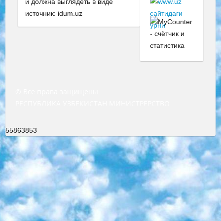
и должна выглядеть в виде
источник: idum.uz
© Все права защищены
РЕСПУБЛИКА УЗБЕКИСТАН МИНИСТРЕРСТВО ДОШКОЛЬНОГО И ШКОЛЬНОГО ОБРАЗОВАНИЯ КОМАНДА в общеобразовательных учреждениях в 2023-2024 учебном году организация и проведение итоговой государственной аттестации обучающихся о Министра дошкольного и школьного образования Республики Узбекистан от 4 марта 2008 года (постановлением Минюста от 20 марта 2008 года № 1778 государственной регистрации) «Итоговое состояние учащихся общего среднего образования на основании положения об утверждении положения об аттестации общего среднего образования выпускной экзамен студентов в образовательных учреждениях в 2023-2024 учебном году В целях организации и прохождения аттестации приказываю: 1. Следующее: перечень предметов, по которым будет проводиться итоговая государственная аттестация и экзамен формы перевода согласно приложению 1; сертификаты международного образца, оценивающие уровень владения иностранными языками перечень согласно приложению 2; 2. Педагогический при специализированных образовательных учреждениях. научно-практический центр квалификации и международной оценки (Д.Давидова) 2024 г. До 25 марта: задания по предметам, по которым будет проводиться итоговая аттестация разработка и утверждение технических условий; итоговая аттестация на основании разработанного предметного задания разработка вопросов по предметам (устно и письменно), экзамен передача; общеобразовательные средние школы и специальные учебные заведения учащиеся выпускных классов школ и интернатов в агентской системе подготовка базы данных экзаменационных материалов и критериев оценки; перевод базы экзаменационных материалов на все языки обучения подать в Республиканский образовательный центр для изготовления; варианты экзаменов на основе разработанных контрольных материалов пусть будут поставлены задачи формирования. 3. Республиканский образовательный центр (Ш.Худайкулов) до 5 апреля 2024 года. до: база данных предоставленных экзаменационных материалов на все языки обучения перевод и экспертиза; для слепых, слабовидящих, глухих, слабослышащих и умственно отсталых детей учащиеся выпускных классов специализированных школ и школ-интернатов база данных экзаменационных материалов на всех преподаваемых языках подготовка критериев оценки; специализированные школы для умственно отсталых детей и технологии для учащихся выпускных классов школ-интернатов разработка соответствующих рекомендаций и критериев проведения ЕГЭ по естествознанию давать задания. 4. Педагогический при специализированных образовательных учреждениях. Научно-практический центр навыков и международной оценки (Д.Давидова), Республика образовательный центр (Худайкулов Ш.) итоговый государственный аттестационный экзамен ориентирован на творческое и логическое мышление при подготовке базы материалов учитывать введение заданий. 5. Следует отметить, что: сертификат государственного образца о знании общеобразовательного предмета и как минимум национальный уровень B1 по предметам на иностранных языках, указанным в Приложении 2. или международно признанный сертификат эквивалентного уровня студенты, изучающие определенный предмет, освобождаются от экзамена; по соответствующим предметам запланирована итоговая государственная аттестация за день до дня, путем жеребьевки Рабочей группой (в письменной форме по предметам, проводимым в форме) из числа сформированных вариантов выбрано 2 варианта; 2 выбранных варианта экзамена анонсированы на официальном сайте министерства и все выпускники по всей стране на основе этих вариантов проводит итоговую государственную аттестацию. 6. Государственное образование учащихся средних общеобразовательных учреждений. знания в соответствии с квалификационными требованиями, которые необходимо приобрести на основании стандартов итоговый (выпускной) контроль для 9 и 11 классов в целях тестирования Экзамены (далее – экзамены) состоят из предметов, перечисленных в приложении 1. будет сделано. 7. Экзамены пройдут с 26 мая по 15 июня 2024 г. (кроме науки физического воспитания). 8. Физическая для учащихся 9 классов общесредних образовательных учреждений. Экзамены по предмету «Образование, квалификация медицина» 1-6 мая 2024 года. сотрудники перевести под присмотр (с отклонениями в физическом или умственном развитии) специализированная школа для детей, школы-интернаты и со сколиозом школы-интернаты санаторного типа для больных детей исключены). 9. Он был слепым, слабовидящим и имел нарушения опорно-двигательного аппарата. экзамены в специализированных школах и интернатах для детей должны проводиться исходя из требований, предъявляемых к общеобразовательным учреждениям (физкультура кроме науки). 10. Специализированная школа для глухих и слабослышащих детей. и экзамены в интернатах и быть реализован в виде письменного теста по математике. 11. Специальность для умственно отсталых детей. Для 9 класса Родной язык и литературное письмо Государственный язык (язык обучения – узбекский). для неклассов) написано Математическое письмо Письменная/устная история Узбекистана Физическое воспитание практично Итоговый контроль Для 11 класса Написание родного языка и литературы (эссе) Математическое письмо Узбекский язык (обучение на узбекском языке) не посещающее общее среднее образование для учреждений)/Образовательное учреждение выбор письменный и устный Иностранный язык письменный/устный Письменная/устная история Узбекистана *По выбору студента:  Химия  Физика  Основы государственного права  География 10 бесплатных образовательных ресурсов - Мы составили подборку онлайн-проектов с интерактивными упражнениями, видеолекциями и статьями. Они помогут вам обрести новые и освежить старые знания бесплатно. 1. «ИНТУИТ» Старейшая образовательная площадка Рунета. Здесь вы найдёте сотни текстовых и видеокурсов на десятки различных тем — от программирования до психологии. Многие курсы подготовлены российскими университетами и крупными международными компаниями вроде Intel и Microsoft. Самостоятельное обучение бесплатное, но желающие могут оплатить услуги персональных наставников. 2. «Смартия» знакомит с актуальными профессиями и подсказывает, как им обучаться. Выбрав заинтересовавшую вас специальность — SMM-специалист, фотограф, веб-дизайнер или другую, — увидите список необходимых для неё умений. Чтобы вы могли освоить их самостоятельно, для каждого умения площадка отображает подборку ссылок на учебные материалы. Хотя «Смартия» ориентируется на русскоязычную аудиторию, часть контента всё же доступна только на английском. 3. «Лекторий Физтеха» Проект Московского физико-технического института (Физтеха). С его помощью вы можете смотреть онлайн серии лекций, записанные на видео в этом вузе. В числе доступных предметов — физика, биология, химия, информационные технологии и другие. К некоторым лекциям администрация ресурса прилагает готовые конспекты, которые можно скачивать в PDF-формате. 4. ITMOcourses Онлайн-площадка Санкт-Петербургского национального исследовательского университета информационных технологий, механики и оптики (ИТМО). Ресурс предоставляет свободный доступ к курсам, разработанным в этом вузе. Каталог материалов разбит на четыре категории: «Оптические системы и технологии», «Приборостроение и робототехника», «Информационные технологии» и «Биотехнологии». Курсы состоят из видеолекций, интерактивных демонстраций и заданий. 5. «КиберЛенинка» Электронная научная библиотека открытого доступа. Каталог площадки регулярно обрастает текстами статей из различных научных изданий. Сгруппированные по журналам и рубрикам публикации можно читать онлайн или скачивать целиком в PDF-формате. Проект нацелен на популяризацию науки за счёт открытого доступа к качественной информации. 6. «ПостНаука» На этом ресурсе публикуют подборки видеолекций, составленные экспертами из разных отраслей и объединённые общими темами. Среди них, к примеру, есть серии «Биоинформатика и геномика», «Культура средневековой Скандинавии» и Cinema Studies о теории кино. Каждая подборка лекций — логически связанная история, рассказанная экспертом от первого лица. Кроме того, на сайте появляются научно-образовательные статьи и тесты на разные темы. 7. «Newочём» Команда проекта «Newочём» отбирает самые интересные тексты из англоязычных СМИ и переводит те из них, за которые голосуют участники сообщества «ВКонтакте». По большей части это научно-популярные статьи. Редакторы придумывают лишь заголовки, в остальном содержание переводов соответствует оригиналам. Полные тексты можно читать прямо в социальной сети. 8. InternetUrok Онлайн-база материалов по основным дисциплинам школьной программы. Информация на сайте структурирована по классам, предметам и темам (урокам). Каждый урок состоит из видеолекций и конспектов. Есть также интерактивные тренажёры и тесты для закрепления пройденного материала. Даже если вы давно окончили школу, возможность повторить программу старших классов всегда может пригодиться. 9. Edutainme Ещё один ресурс об образовании. В отличие от Newtonew, как мне кажется, Edutainme больше ориентируется на представителей индустрии: педагогов, предпринимателей, разработчиков образовательных проектов. Но и любой, кто просто стремится к саморазвитию, найдёт на сайте много полезного и интересного для себя. Например, информацию о новых курсах и образовательных сервисах. 10. Newtonew Онлайн-медиа об образовании и обучении в широком смысле. Авторы Newtonew пишут об инструментах, заведениях, тактиках и стратегиях, которые помогают учить других и получать новые знания самостоятельно. На этой площадке вы найдёте новости, обзоры, аналитические мате
55863853