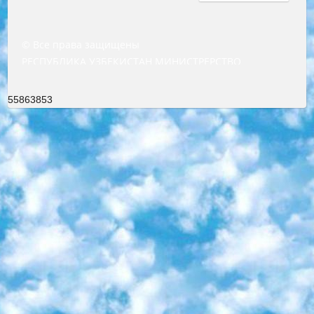
© Все права защищены
РЕСПУБЛИКА УЗБЕКИСТАН МИНИСТРЕРСТВО ДОШКОЛЬНОГО И ШКОЛЬНОГО ОБРАЗОВАНИЯ КОМАНДА в общеобразовательных учреждениях в 2023-2024 учебном году организация и проведение итоговой государственной аттестации обучающихся о Министра дошкольного и школьного образования Республики Узбекистан от 4 марта 2008 года (постановлением Минюста от 20 марта 2008 года № 1778 государственной регистрации) «Итоговое состояние учащихся общего среднего образования на основании положения об утверждении положения об аттестации общего среднего образования выпускной экзамен студентов в образовательных учреждениях в 2023-2024 учебном году В целях организации и прохождения аттестации приказываю: 1. Следующее: перечень предметов, по которым будет проводиться итоговая государственная аттестация и экзамен формы перевода согласно приложению 1; сертификаты международного образца, оценивающие уровень владения иностранными языками перечень согласно приложению 2; 2. Педагогический при специализированных образовательных учреждениях. научно-практический центр квалификации и международной оценки (Д.Давидова) 2024 г. До 25 марта: задания по предметам, по которым будет проводиться итоговая аттестация разработка и утверждение технических условий; итоговая аттестация на основании разработанного предметного задания разработка вопросов по предметам (устно и письменно), экзамен передача; общеобразовательные средние школы и специальные учебные заведения учащиеся выпускных классов школ и интернатов в агентской системе подготовка базы данных экзаменационных материалов и критериев оценки; перевод базы экзаменационных материалов на все языки обучения подать в Республиканский образовательный центр для изготовления; варианты экзаменов на основе разработанных контрольных материалов пусть будут поставлены задачи формирования. 3. Республиканский образовательный центр (Ш.Худайкулов) до 5 апреля 2024 года. до: база данных предоставленных экзаменационных материалов на все языки обучения перевод и экспертиза; для слепых, слабовидящих, глухих, слабослышащих и умственно отсталых детей учащиеся выпускных классов специализированных школ и школ-интернатов база данных экзаменационных материалов на всех преподаваемых языках подготовка критериев оценки; специализированные школы для умственно отсталых детей и технологии для учащихся выпускных классов школ-интернатов разработка соответствующих рекомендаций и критериев проведения ЕГЭ по естествознанию давать задания. 4. Педагогический при специализированных образовательных учреждениях. Научно-практический центр навыков и международной оценки (Д.Давидова), Республика образовательный центр (Худайкулов Ш.) итоговый государственный аттестационный экзамен ориентирован на творческое и логическое мышление при подготовке базы материалов учитывать введение заданий. 5. Следует отметить, что: сертификат государственного образца о знании общеобразовательного предмета и как минимум национальный уровень B1 по предметам на иностранных языках, указанным в Приложении 2. или международно признанный сертификат эквивалентного уровня студенты, изучающие определенный предмет, освобождаются от экзамена; по соответствующим предметам запланирована итоговая государственная аттестация за день до дня, путем жеребьевки Рабочей группой (в письменной форме по предметам, проводимым в форме) из числа сформированных вариантов выбрано 2 варианта; 2 выбранных варианта экзамена анонсированы на официальном сайте министерства и все выпускники по всей стране на основе этих вариантов проводит итоговую государственную аттестацию. 6. Государственное образование учащихся средних общеобразовательных учреждений. знания в соответствии с квалификационными требованиями, которые необходимо приобрести на основании стандартов итоговый (выпускной) контроль для 9 и 11 классов в целях тестирования Экзамены (далее – экзамены) состоят из предметов, перечисленных в приложении 1. будет сделано. 7. Экзамены пройдут с 26 мая по 15 июня 2024 г. (кроме науки физического воспитания). 8. Физическая для учащихся 9 классов общесредних образовательных учреждений. Экзамены по предмету «Образование, квалификация медицина» 1-6 мая 2024 года. сотрудники перевести под присмотр (с отклонениями в физическом или умственном развитии) специализированная школа для детей, школы-интернаты и со сколиозом школы-интернаты санаторного типа для больных детей исключены). 9. Он был слепым, слабовидящим и имел нарушения опорно-двигательного аппарата. экзамены в специализированных школах и интернатах для детей должны проводиться исходя из требований, предъявляемых к общеобразовательным учреждениям (физкультура кроме науки). 10. Специализированная школа для глухих и слабослышащих детей. и экзамены в интернатах и быть реализован в виде письменного теста по математике. 11. Специальность для умственно отсталых детей. Для 9 класса Родной язык и литературное письмо Государственный язык (язык обучения – узбекский). для неклассов) написано Математическое письмо Письменная/устная история Узбекистана Физическое воспитание практично Итоговый контроль Для 11 класса Написание родного языка и литературы (эссе) Математическое письмо Узбекский язык (обучение на узбекском языке) не посещающее общее среднее образование для учреждений)/Образовательное учреждение выбор письменный и устный Иностранный язык письменный/устный Письменная/устная история Узбекистана *По выбору студента:  Химия  Физика  Основы государственного права  География 10 бесплатных образовательных ресурсов - Мы составили подборку онлайн-проектов с интерактивными упражнениями, видеолекциями и статьями. Они помогут вам обрести новые и освежить старые знания бесплатно. 1. «ИНТУИТ» Старейшая образовательная площадка Рунета. Здесь вы найдёте сотни текстовых и видеокурсов на десятки различных тем — от программирования до психологии. Многие курсы подготовлены российскими университетами и крупными международными компаниями вроде Intel и Microsoft. Самостоятельное обучение бесплатное, но желающие могут оплатить услуги персональных наставников. 2. «Смартия» знакомит с актуальными профессиями и подсказывает, как им обучаться. Выбрав заинтересовавшую вас специальность — SMM-специалист, фотограф, веб-дизайнер или другую, — увидите список необходимых для неё умений. Чтобы вы могли освоить их самостоятельно, для каждого умения площадка отображает подборку ссылок на учебные материалы. Хотя «Смартия» ориентируется на русскоязычную аудиторию, часть контента всё же доступна только на английском. 3. «Лекторий Физтеха» Проект Московского физико-технического института (Физтеха). С его помощью вы можете смотреть онлайн серии лекций, записанные на видео в этом вузе. В числе доступных предметов — физика, биология, химия, информационные технологии и другие. К некоторым лекциям администрация ресурса прилагает готовые конспекты, которые можно скачивать в PDF-формате. 4. ITMOcourses Онлайн-площадка Санкт-Петербургского национального исследовательского университета информационных технологий, механики и оптики (ИТМО). Ресурс предоставляет свободный доступ к курсам, разработанным в этом вузе. Каталог материалов разбит на четыре категории: «Оптические системы и технологии», «Приборостроение и робототехника», «Информационные технологии» и «Биотехнологии». Курсы состоят из видеолекций, интерактивных демонстраций и заданий. 5. «КиберЛенинка» Электронная научная библиотека открытого доступа. Каталог площадки регулярно обрастает текстами статей из различных научных изданий. Сгруппированные по журналам и рубрикам публикации можно читать онлайн или скачивать целиком в PDF-формате. Проект нацелен на популяризацию науки за счёт открытого доступа к качественной информации. 6. «ПостНаука» На этом ресурсе публикуют подборки видеолекций, составленные экспертами из разных отраслей и объединённые общими темами. Среди них, к примеру, есть серии «Биоинформатика и геномика», «Культура средневековой Скандинавии» и Cinema Studies о теории кино. Каждая подборка лекций — логически связанная история, рассказанная экспертом от первого лица. Кроме того, на сайте появляются научно-образовательные статьи и тесты на разные темы. 7. «Newочём» Команда проекта «Newочём» отбирает самые интересные тексты из англоязычных СМИ и переводит те из них, за которые голосуют участники сообщества «ВКонтакте». По большей части это научно-популярные статьи. Редакторы придумывают лишь заголовки, в остальном содержание переводов соответствует оригиналам. Полные тексты можно читать прямо в социальной сети. 8. InternetUrok Онлайн-база материалов по основным дисциплинам школьной программы. Информация на сайте структурирована по классам, предметам и темам (урокам). Каждый урок состоит из видеолекций и конспектов. Есть также интерактивные тренажёры и тесты для закрепления пройденного материала. Даже если вы давно окончили школу, возможность повторить программу старших классов всегда может пригодиться. 9. Edutainme Ещё один ресурс об образовании. В отличие от Newtonew, как мне кажется, Edutainme больше ориентируется на представителей индустрии: педагогов, предпринимателей, разработчиков образовательных проектов. Но и любой, кто просто стремится к саморазвитию, найдёт на сайте много полезного и интересного для себя. Например, информацию о новых курсах и образовательных сервисах. 10. Newtonew Онлайн-медиа об образовании и обучении в широком смысле. Авторы Newtonew пишут об инструментах, заведениях, тактиках и стратегиях, которые помогают учить других и получать новые знания самостоятельно. На этой площадке вы найдёте новости, обзоры, аналитические мате
55863853