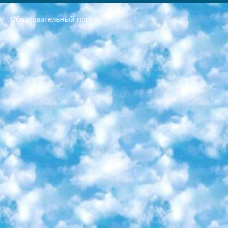
Образовательный портал
РЕСПУБЛИКА УЗБЕКИСТАН МИНИСТРЕРСТВО ДОШКОЛЬНОГО И ШКОЛЬНОГО ОБРАЗОВАНИЯ КОМАНДА в общеобразовательных учреждениях в 2023-2024 учебном году организация и проведение итоговой государственной аттестации обучающихся о Министра дошкольного и школьного образования Республики Узбекистан от 4 марта 2008 года (постановлением Минюста от 20 марта 2008 года № 1778 государственной регистрации) «Итоговое состояние учащихся общего среднего образования на основании положения об утверждении положения об аттестации общего среднего образования выпускной экзамен студентов в образовательных учреждениях в 2023-2024 учебном году В целях организации и прохождения аттестации приказываю: 1. Следующее: перечень предметов, по которым будет проводиться итоговая государственная аттестация и экзамен формы перевода согласно приложению 1; сертификаты международного образца, оценивающие уровень владения иностранными языками перечень согласно приложению 2; 2. Педагогический при специализированных образовательных учреждениях. научно-практический центр квалификации и международной оценки (Д.Давидова) 2024 г. До 25 марта: задания по предметам, по которым будет проводиться итоговая аттестация разработка и утверждение технических условий; итоговая аттестация на основании разработанного предметного задания разработка вопросов по предметам (устно и письменно), экзамен передача; общеобразовательные средние школы и специальные учебные заведения учащиеся выпускных классов школ и интернатов в агентской системе подготовка базы данных экзаменационных материалов и критериев оценки; перевод базы экзаменационных материалов на все языки обучения подать в Республиканский образовательный центр для изготовления; варианты экзаменов на основе разработанных контрольных материалов пусть будут поставлены задачи формирования. 3. Республиканский образовательный центр (Ш.Худайкулов) до 5 апреля 2024 года. до: база данных предоставленных экзаменационных материалов на все языки обучения перевод и экспертиза; для слепых, слабовидящих, глухих, слабослышащих и умственно отсталых детей учащиеся выпускных классов специализированных школ и школ-интернатов база данных экзаменационных материалов на всех преподаваемых языках подготовка критериев оценки; специализированные школы для умственно отсталых детей и технологии для учащихся выпускных классов школ-интернатов разработка соответствующих рекомендаций и критериев проведения ЕГЭ по естествознанию давать задания. 4. Педагогический при специализированных образовательных учреждениях. Научно-практический центр навыков и международной оценки (Д.Давидова), Республика образовательный центр (Худайкулов Ш.) итоговый государственный аттестационный экзамен ориентирован на творческое и логическое мышление при подготовке базы материалов учитывать введение заданий. 5. Следует отметить, что: сертификат государственного образца о знании общеобразовательного предмета и как минимум национальный уровень B1 по предметам на иностранных языках, указанным в Приложении 2. или международно признанный сертификат эквивалентного уровня студенты, изучающие определенный предмет, освобождаются от экзамена; по соответствующим предметам запланирована итоговая государственная аттестация за день до дня, путем жеребьевки Рабочей группой (в письменной форме по предметам, проводимым в форме) из числа сформированных вариантов выбрано 2 варианта; 2 выбранных варианта экзамена анонсированы на официальном сайте министерства и все выпускники по всей стране на основе этих вариантов проводит итоговую государственную аттестацию. 6. Государственное образование учащихся средних общеобразовательных учреждений. знания в соответствии с квалификационными требованиями, которые необходимо приобрести на основании стандартов итоговый (выпускной) контроль для 9 и 11 классов в целях тестирования Экзамены (далее – экзамены) состоят из предметов, перечисленных в приложении 1. будет сделано. 7. Экзамены пройдут с 26 мая по 15 июня 2024 г. (кроме науки физического воспитания). 8. Физическая для учащихся 9 классов общесредних образовательных учреждений. Экзамены по предмету «Образование, квалификация медицина» 1-6 мая 2024 года. сотрудники перевести под присмотр (с отклонениями в физическом или умственном развитии) специализированная школа для детей, школы-интернаты и со сколиозом школы-интернаты санаторного типа для больных детей исключены). 9. Он был слепым, слабовидящим и имел нарушения опорно-двигательного аппарата. экзамены в специализированных школах и интернатах для детей должны проводиться исходя из требований, предъявляемых к общеобразовательным учреждениям (физкультура кроме науки). 10. Специализированная школа для глухих и слабослышащих детей. и экзамены в интернатах и быть реализован в виде письменного теста по математике. 11. Специальность для умственно отсталых детей. Для 9 класса Родной язык и литературное письмо Государственный язык (язык обучения – узбекский). для неклассов) написано Математическое письмо Письменная/устная история Узбекистана Физическое воспитание практично Итоговый контроль Для 11 класса Написание родного языка и литературы (эссе) Математическое письмо Узбекский язык (обучение на узбекском языке) не посещающее общее среднее образование для учреждений)/Образовательное учреждение выбор письменный и устный Иностранный язык письменный/устный Письменная/устная история Узбекистана *По выбору студента:  Химия  Физика  Основы государственного права  География 10 бесплатных образовательных ресурсов - Мы составили подборку онлайн-проектов с интерактивными упражнениями, видеолекциями и статьями. Они помогут вам обрести новые и освежить старые знания бесплатно. 1. «ИНТУИТ» Старейшая образовательная площадка Рунета. Здесь вы найдёте сотни текстовых и видеокурсов на десятки различных тем — от программирования до психологии. Многие курсы подготовлены российскими университетами и крупными международными компаниями вроде Intel и Microsoft. Самостоятельное обучение бесплатное, но желающие могут оплатить услуги персональных наставников. 2. «Смартия» знакомит с актуальными профессиями и подсказывает, как им обучаться. Выбрав заинтересовавшую вас специальность — SMM-специалист, фотограф, веб-дизайнер или другую, — увидите список необходимых для неё умений. Чтобы вы могли освоить их самостоятельно, для каждого умения площадка отображает подборку ссылок на учебные материалы. Хотя «Смартия» ориентируется на русскоязычную аудиторию, часть контента всё же доступна только на английском. 3. «Лекторий Физтеха» Проект Московского физико-технического института (Физтеха). С его помощью вы можете смотреть онлайн серии лекций, записанные на видео в этом вузе. В числе доступных предметов — физика, биология, химия, информационные технологии и другие. К некоторым лекциям администрация ресурса прилагает готовые конспекты, которые можно скачивать в PDF-формате. 4. ITMOcourses Онлайн-площадка Санкт-Петербургского национального исследовательского университета информационных технологий, механики и оптики (ИТМО). Ресурс предоставляет свободный доступ к курсам, разработанным в этом вузе. Каталог материалов разбит на четыре категории: «Оптические системы и технологии», «Приборостроение и робототехника», «Информационные технологии» и «Биотехнологии». Курсы состоят из видеолекций, интерактивных демонстраций и заданий. 5. «КиберЛенинка» Электронная научная библиотека открытого доступа. Каталог площадки регулярно обрастает текстами статей из различных научных изданий. Сгруппированные по журналам и рубрикам публикации можно читать онлайн или скачивать целиком в PDF-формате. Проект нацелен на популяризацию науки за счёт открытого доступа к качественной информации. 6. «ПостНаука» На этом ресурсе публикуют подборки видеолекций, составленные экспертами из разных отраслей и объединённые общими темами. Среди них, к примеру, есть серии «Биоинформатика и геномика», «Культура средневековой Скандинавии» и Cinema Studies о теории кино. Каждая подборка лекций — логически связанная история, рассказанная экспертом от первого лица. Кроме того, на сайте появляются научно-образовательные статьи и тесты на разные темы. 7. «Newочём» Команда проекта «Newочём» отбирает самые интересные тексты из англоязычных СМИ и переводит те из них, за которые голосуют участники сообщества «ВКонтакте». По большей части это научно-популярные статьи. Редакторы придумывают лишь заголовки, в остальном содержание переводов соответствует оригиналам. Полные тексты можно читать прямо в социальной сети. 8. InternetUrok Онлайн-база материалов по основным дисциплинам школьной программы. Информация на сайте структурирована по классам, предметам и темам (урокам). Каждый урок состоит из видеолекций и конспектов. Есть также интерактивные тренажёры и тесты для закрепления пройденного материала. Даже если вы давно окончили школу, возможность повторить программу старших классов всегда может пригодиться. 9. Edutainme Ещё один ресурс об образовании. В отличие от Newtonew, как мне кажется, Edutainme больше ориентируется на представителей индустрии: педагогов, предпринимателей, разработчиков образовательных проектов. Но и любой, кто просто стремится к саморазвитию, найдёт на сайте много полезного и интересного для себя. Например, информацию о новых курсах и образовательных сервисах. 10. Newtonew Онлайн-медиа об образовании и обучении в широком смысле. Авторы Newtonew пишут об инструментах, заведениях, тактиках и стратегиях, которые помогают учить других и получать новые знания самостоятельно. На этой площадке вы найдёте новости, обзоры, аналитические мат