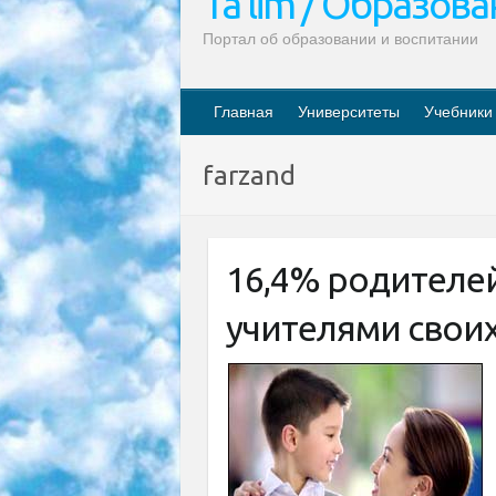
Ta’lim / Образов
Портал об образовании и воспитании
Главная
Университеты
Учебники
farzand
16,4% родителе
учителями своих