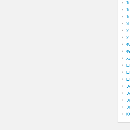
Т
Т
Т
У
У
У
Ф
Ф
Х
Ш
Ш
Ш
Э
Э
Э
Эт
Ю