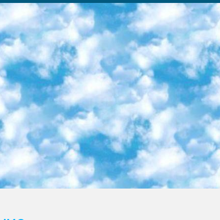
ка образовательный центр (Худайкулов Ш.) итоговый государственный аттестационный экзамен ориентирован на творческое и логическое мышление при подготовке базы материалов учитывать введение заданий. 5. Следует отметить, что: сертификат государственного образца о знании общеобразовательного предмета и как минимум национальный уровень B1 по предметам на иностранных языках, указанным в Приложении 2. или международно признанный сертификат эквивалентного уровня студенты, изучающие определенный предмет, освобождаются от экзамена; по соответствующим предметам запланирована итоговая государственная аттестация за день до дня, путем жеребьевки Рабочей группой (в письменной форме по предметам, проводимым в форме) из числа сформированных вариантов выбрано 2 варианта; 2 выбранных варианта экзамена анонсированы на официальном сайте министерства и все выпускники по всей стране на основе этих вариантов проводит итоговую государственную аттестацию. 6. Государственное образование учащихся средних общеобразовательных учреждений. знания в соответствии с квалификационными требованиями, которые необходимо приобрести на основании стандартов итоговый (выпускной) контроль для 9 и 11 классов в целях тестирования Экзамены (далее – экзамены) состоят из предметов, перечисленных в приложении 1. будет сделано. 7. Экзамены пройдут с 26 мая по 15 июня 2024 г. (кроме науки физического воспитания). 8. Физическая для учащихся 9 классов общесредних образовательных учреждений. Экзамены по предмету «Образование, квалификация медицина» 1-6 мая 2024 года. сотрудники перевести под присмотр (с отклонениями в физическом или умственном развитии) специализированная школа для детей, школы-интернаты и со сколиозом школы-интернаты санаторного типа для больных детей исключены). 9. Он был слепым, слабовидящим и имел нарушения опорно-двигательного аппарата. экзамены в специализированных школах и интернатах для детей должны проводиться исходя из требований, предъявляемых к общеобразовательным учреждениям (физкультура кроме науки). 10. Специализированная школа для глухих и слабослышащих детей. и экзамены в интернатах и быть реализован в виде письменного теста по математике. 11. Специальность для умственно отсталых детей. Для 9 класса Родной язык и литературное письмо Государственный язык (язык обучения – узбекский). для неклассов) написано Математическое письмо Письменная/устная история Узбекистана Физическое воспитание практично Итоговый контроль Для 11 класса Написание родного языка и литературы (эссе) Математическое письмо Узбекский язык (обучение на узбекском языке) не посещающее общее среднее образование для учреждений)/Образовательное учреждение выбор письменный и устный Иностранный язык письменный/устный Письменная/устная история Узбекистана *По выбору студента:  Химия  Физика  Основы государственного права  География 10 бесплатных образовательных ресурсов - Мы составили подборку онлайн-проектов с интерактивными упражнениями, видеолекциями и статьями. Они помогут вам обрести новые и освежить старые знания бесплатно. 1. «ИНТУИТ» Старейшая образовательная площадка Рунета. Здесь вы найдёте сотни текстовых и видеокурсов на десятки различных тем — от программирования до психологии. Многие курсы подготовлены российскими университетами и крупными международными компаниями вроде Intel и Microsoft. Самостоятельное обучение бесплатное, но желающие могут оплатить услуги персональных наставников. 2. «Смартия» знакомит с актуальными профессиями и подсказывает, как им обучаться. Выбрав заинтересовавшую вас специальность — SMM-специалист, фотограф, веб-дизайнер или другую, — увидите список необходимых для неё умений. Чтобы вы могли освоить их самостоятельно, для каждого умения площадка отображает подборку ссылок на учебные материалы. Хотя «Смартия» ориентируется на русскоязычную аудиторию, часть контента всё же доступна только на английском. 3. «Лекторий Физтеха» Проект Московского физико-технического института (Физтеха). С его помощью вы можете смотреть онлайн серии лекций, записанные на видео в этом вузе. В числе доступных предметов — физика, биология, химия, информационные технологии и другие. К некоторым лекциям администрация ресурса прилагает готовые конспекты, которые можно скачивать в PDF-формате. 4. ITMOcourses Онлайн-площадка Санкт-Петербургского национального исследовательского университета информационных технологий, механики и оптики (ИТМО). Ресурс предоставляет свободный доступ к курсам, разработанным в этом вузе. Каталог материалов разбит на четыре категории: «Оптические системы и технологии», «Приборостроение и робототехника», «Информационные технологии» и «Биотехнологии». Курсы состоят из видеолекций, интерактивных демонстраций и заданий. 5. «КиберЛенинка» Электронная научная библиот