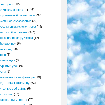
ониторинг
(12)
адбавка / зарплата
(146)
ациональный сертификат
(37)
ачальное образование
(22)
овости английского языка
(44)
овости образования
(374)
бразование за рубежом
(12)
бъявление
(16)
лимпиада
(87)
прос
(1)
рганизация
(3)
ткрытый урок
(9)
есни
(1)
овышение квалификации
(19)
одготовка к экзамену
(63)
олезные веб сайты
(6)
оложение
(37)
омощь абитуриенту
(72)