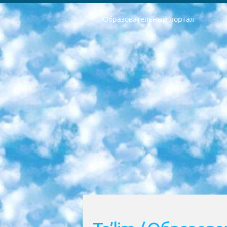
Образовательный портал
РЕСПУБЛИКА УЗБЕКИСТАН МИНИСТРЕРСТВО ДОШКОЛЬНОГО И ШКОЛЬНОГО ОБРАЗОВАНИЯ КОМАНДА в общеобразовательных учреждениях в 2023-2024 учебном году организация и проведение итоговой государственной аттестации обучающихся о Министра дошкольного и школьного образования Республики Узбекистан от 4 марта 2008 года (постановлением Минюста от 20 марта 2008 года № 1778 государственной регистрации) «Итоговое состояние учащихся общего среднего образования на основании положения об утверждении положения об аттестации общего среднего образования выпускной экзамен студентов в образовательных учреждениях в 2023-2024 учебном году В целях организации и прохождения аттестации приказываю: 1. Следующее: перечень предметов, по которым будет проводиться итоговая государственная аттестация и экзамен формы перевода согласно приложению 1; сертификаты международного образца, оценивающие уровень владения иностранными языками перечень согласно приложению 2; 2. Педагогический при специализированных образовательных учреждениях. научно-практический центр квалификации и международной оценки (Д.Давидова) 2024 г. До 25 марта: задания по предметам, по которым будет проводиться итоговая аттестация разработка и утверждение технических условий; итоговая аттестация на основании разработанного предметного задания разработка вопросов по предметам (устно и письменно), экзамен передача; общеобразовательные средние школы и специальные учебные заведения учащиеся выпускных классов школ и интернатов в агентской системе подготовка базы данных экзаменационных материалов и критериев оценки; перевод базы экзаменационных материалов на все языки обучения подать в Республиканский образовательный центр для изготовления; варианты экзаменов на основе разработанных контрольных материалов пусть будут поставлены задачи формирования. 3. Республиканский образовательный центр (Ш.Худайкулов) до 5 апреля 2024 года. до: база данных предоставленных экзаменационных материалов на все языки обучения перевод и экспертиза; для слепых, слабовидящих, глухих, слабослышащих и умственно отсталых детей учащиеся выпускных классов специализированных школ и школ-интернатов база данных экзаменационных материалов на всех преподаваемых языках подготовка критериев оценки; специализированные школы для умственно отсталых детей и технологии для учащихся выпускных классов школ-интернатов разработка соответствующих рекомендаций и критериев проведения ЕГЭ по естествознанию давать задания. 4. Педагогический при специализированных образовательных учреждениях. Научно-практический центр навыков и международной оценки (Д.Давидова), Республи