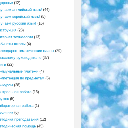
доровье
(12)
зучаем английский язык!
(44)
зучаем корейский язык!
(5)
зучаем русский язык!
(16)
нструкция
(23)
нтернет технологии
(13)
абинеты школы
(4)
алендарно-тематические планы
(29)
лассному руководителю
(37)
ниги
(22)
оммунальные платежи
(4)
омпетенция по предметам
(6)
онкурсы
(28)
онтрольная работа
(13)
ружок
(5)
абораторная работа
(1)
есячник
(6)
етодика преподавания
(12)
етодическая помощь
(45)