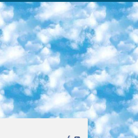
ека открытого доступа. Каталог площадки регулярно обрастает текстами статей из различных научных изданий. Сгруппированные по журналам и рубрикам публикации можно читать онлайн или скачивать целиком в PDF-формате. Проект нацелен на популяризацию науки за счёт открытого доступа к качественной информации. 6. «ПостНаука» На этом ресурсе публикуют подборки видеолекций, составленные экспертами из разных отраслей и объединённые общими темами. Среди них, к примеру, есть серии «Биоинформатика и геномика», «Культура средневековой Скандинавии» и Cinema Studies о теории кино. Каждая подборка лекций — логически связанная история, рассказанная экспертом от первого лица. Кроме того, на сайте появляются научно-образовательные статьи и тесты на разные темы. 7. «Newочём» Команда проекта «Newочём» отбирает самые интересные тексты из англоязычных СМИ и переводит те из них, за которые голосуют участники сообщества «ВКонтакте». По большей части это научно-популярные статьи. Редакторы придумывают лишь заголовки, в остальном содержание переводов соответствует оригиналам. Полные тексты можно читать прямо в социальной сети. 8. InternetUrok Онлайн-база материалов по основным дисциплинам школьной программы. Информация на сайте структурирована по классам, предметам и темам (урокам). Каждый урок состоит из видеолекций и конспектов. Есть также интерактивные тренажёры и тесты для закрепления пройденного материала. Даже если вы давно окончили школу, возможность повторить программу старших классов всегда может пригодиться. 9. Edutainme Ещё один ресурс об образовании. В отличие от Newtonew, как мне кажется, Edutainme больше ориентируется на представителей индустрии: педагогов, предпринимателей, разработчиков образовательных проектов. Но и любой, кто просто стремится к саморазвитию, найдёт на сайте много полезного и интересного для себя. Например, информацию о новых курсах и образовательных сервисах. 10. Newtonew Онлайн-медиа об образовании и обучении в широком смысле. Авторы Newtonew пишут об инструментах, заведениях, тактиках и стратегиях, которые помогают учить других и получать новые знания самостоятельно. На этой площадке вы найдёте новости, обзоры, аналитические мат