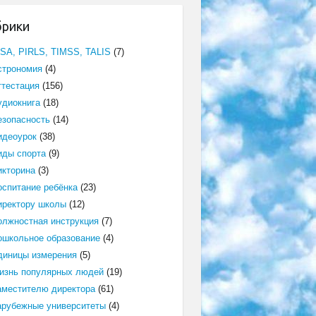
брики
ISA, PIRLS, TIMSS, TALIS
(7)
строномия
(4)
ттестация
(156)
удиокнига
(18)
езопасность
(14)
идеоурок
(38)
иды спорта
(9)
икторина
(3)
оспитание ребёнка
(23)
иректору школы
(12)
олжностная инструкция
(7)
ошкольное образование
(4)
диницы измерения
(5)
изнь популярных людей
(19)
аместителю директора
(61)
арубежные университеты
(4)