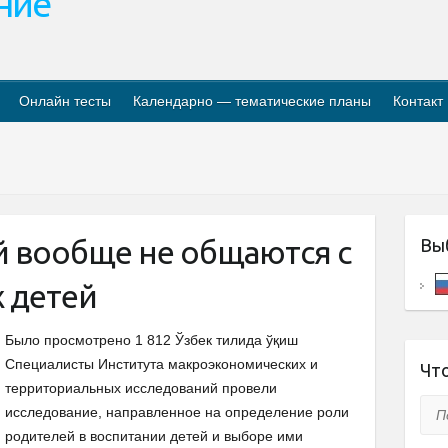
ание
Онлайн тесты
Календарно — тематические планы
Контакт
й вообще не общаются с
Вы
 детей
Было просмотрено 1 812 Ўзбек тилида ўқиш
Специалисты Института макроэкономических и
Что
территориальных исследований провели
Пои
исследование, направленное на определение роли
родителей в воспитании детей и выборе ими