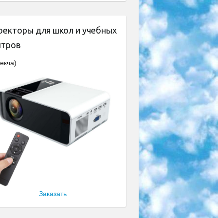
оекторы для школ и учебных
нтров
екча)
Заказать