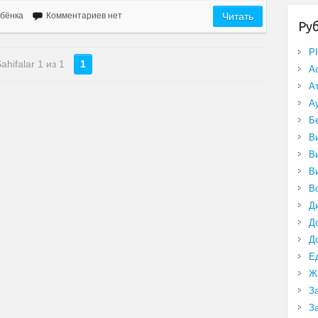
бёнка
Комментариев нет
Читать
Ру
P
ahifalar 1 из 1
1
А
А
А
Б
В
В
В
В
Д
Д
Д
Е
Ж
З
З