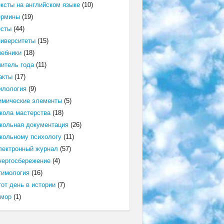
ексты на английском языке
(10)
ермины
(19)
есты
(44)
ниверситеты
(15)
чебники
(18)
читель года
(11)
акты
(17)
илология
(9)
имические элементы
(5)
кола мастерства
(18)
кольная документация
(26)
кольному психологу
(11)
лектронный журнал
(57)
нергосбережение
(4)
тимология
(16)
от день в истории
(7)
мор
(1)