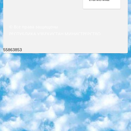
© Все права защищены
РЕСПУБЛИКА УЗБЕКИСТАН МИНИСТРЕРСТВО ДОШКОЛЬНОГО И ШКОЛЬНОГО ОБРАЗОВАНИЯ КОМАНДА в общеобразовательных учреждениях в 2023-2024 учебном году организация и проведение итоговой государственной аттестации обучающихся о Министра дошкольного и школьного образования Республики Узбекистан от 4 марта 2008 года (постановлением Минюста от 20 марта 2008 года № 1778 государственной регистрации) «Итоговое состояние учащихся общего среднего образования на основании положения об утверждении положения об аттестации общего среднего образования выпускной экзамен студентов в образовательных учреждениях в 2023-2024 учебном году В целях организации и прохождения аттестации приказываю: 1. Следующее: перечень предметов, по которым будет проводиться итоговая государственная аттестация и экзамен формы перевода согласно приложению 1; сертификаты международного образца, оценивающие уровень владения иностранными языками перечень согласно приложению 2; 2. Педагогический при специализированных образовательных учреждениях. научно-практический центр квалификации и международной оценки (Д.Давидова) 2024 г. До 25 марта: задания по предметам, по которым будет проводиться итоговая аттестация разработка и утверждение технических условий; итоговая аттестация на основании разработанного предметного задания разработка вопросов по предметам (устно и письменно), экзамен передача; общеобразовательные средние школы и специальные учебные заведения учащиеся выпускных классов школ и интернатов в агентской системе подготовка базы данных экзаменационных материалов и критериев оценки; перевод базы экзаменационных материалов на все языки обучения подать в Республиканский образовательный центр для изготовления; варианты экзаменов на основе разработанных контрольных материалов пусть будут поставлены задачи формирования. 3. Республиканский образовательный центр (Ш.Худайкулов) до 5 апреля 2024 года. до: база данных предоставленных экзаменационных материалов на все языки обучения перевод и экспертиза; для слепых, слабовидящих, глухих, слабослышащих и умственно отсталых детей учащиеся выпускных классов специализированных школ и школ-интернатов база данных экзаменационных материалов на всех преподаваемых языках подготовка критериев оценки; специализированные школы для умственно отсталых детей и технологии для учащихся выпускных классов школ-интернатов разработка соответствующих рекомендаций и критериев проведения ЕГЭ по естествознанию давать задания. 4. Педагогический при специализированных образовательных учреждениях. Научно-практический центр навыков и международной оценки (Д.Давидова), Республика образовательный центр (Худайкулов Ш.) итоговый государственный аттестационный экзамен ориентирован на творческое и логическое мышление при подготовке базы материалов учитывать введение заданий. 5. Следует отметить, что: сертификат государственного образца о знании общеобразовательного предмета и как минимум национальный уровень B1 по предметам на иностранных языках, указанным в Приложении 2. или международно признанный сертификат эквивалентного уровня студенты, изучающие определенный предмет, освобождаются от экзамена; по соответствующим предметам запланирована итоговая государственная аттестация за день до дня, путем жеребьевки Рабочей группой (в письменной форме по предметам, проводимым в форме) из числа сформированных вариантов выбрано 2 варианта; 2 выбранных варианта экзамена анонсированы на официальном сайте министерства и все выпускники по всей стране на основе этих вариантов проводит итоговую государственную аттестацию. 6. Государственное образование учащихся средних общеобразовательных учреждений. знания в соответствии с квалификационными требованиями, которые необходимо приобрести на основании стандартов итоговый (выпускной) контроль для 9 и 11 классов в целях тестирования Экзамены (далее – экзамены) состоят из предметов, перечисленных в приложении 1. будет сделано. 7. Экзамены пройдут с 26 мая по 15 июня 2024 г. (кроме науки физического воспитания). 8. Физическая для учащихся 9 классов общесредних образовательных учреждений. Экзамены по предмету «Образование, квалификация медицина» 1-6 мая 2024 года. сотрудники перевести под присмотр (с отклонениями в физическом или умственном развитии) специализированная школа для детей, школы-интернаты и со сколиозом школы-интернаты санаторного типа для больных детей исключены). 9. Он был слепым, слабовидящим и имел нарушения опорно-двигательного аппарата. экзамены в специализированных школах и интернатах для детей должны проводиться исходя из требований, предъявляемых к общеобразовательным учреждениям (физкультура кроме науки). 10. Специализированная школа для глухих и слабослышащих детей. и экзамены в интернатах и быть реализован в виде письменного теста по математике. 11. Специальность для умственно отсталых детей. Для 9 класса Родной язык и литературное письмо Государственный язык (язык обучения – узбекский). для неклассов) написано Математическое письмо Письменная/устная история Узбекистана Физическое воспитание практично Итоговый контроль Для 11 класса Написание родного языка и литературы (эссе) Математическое письмо Узбекский язык (обучение на узбекском языке) не посещающее общее среднее образование для учреждений)/Образовательное учреждение выбор письменный и устный Иностранный язык письменный/устный Письменная/устная история Узбекистана *По выбору студента:  Химия  Физика  Основы государственного права  География 10 бесплатных образовательных ресурсов - Мы составили подборку онлайн-проектов с интерактивными упражнениями, видеолекциями и статьями. Они помогут вам обрести новые и освежить старые знания бесплатно. 1. «ИНТУИТ» Старейшая образовательная площадка Рунета. Здесь вы найдёте сотни текстовых и видеокурсов на десятки различных тем — от программирования до психологии. Многие курсы подготовлены российскими университетами и крупными международными компаниями вроде Intel и Microsoft. Самостоятельное обучение бесплатное, но желающие могут оплатить услуги персональных наставников. 2. «Смартия» знакомит с актуальными профессиями и подсказывает, как им обучаться. Выбрав заинтересовавшую вас специальность — SMM-специалист, фотограф, веб-дизайнер или другую, — увидите список необходимых для неё умений. Чтобы вы могли освоить их самостоятельно, для каждого умения площадка отображает подборку ссылок на учебные материалы. Хотя «Смартия» ориентируется на русскоязычную аудиторию, часть контента всё же доступна только на английском. 3. «Лекторий Физтеха» Проект Московского физико-технического института (Физтеха). С его помощью вы можете смотреть онлайн серии лекций, записанные на видео в этом вузе. В числе доступных предметов — физика, биология, химия, информационные технологии и другие. К некоторым лекциям администрация ресурса прилагает готовые конспекты, которые можно скачивать в PDF-формате. 4. ITMOcourses Онлайн-площадка Санкт-Петербургского национального исследовательского университета информационных технологий, механики и оптики (ИТМО). Ресурс предоставляет свободный доступ к курсам, разработанным в этом вузе. Каталог материалов разбит на четыре категории: «Оптические системы и технологии», «Приборостроение и робототехника», «Информационные технологии» и «Биотехнологии». Курсы состоят из видеолекций, интерактивных демонстраций и заданий. 5. «КиберЛенинка» Электронная научная библиотека открытого доступа. Каталог площадки регулярно обрастает текстами статей из различных научных изданий. Сгруппированные по журналам и рубрикам публикации можно читать онлайн или скачивать целиком в PDF-формате. Проект нацелен на популяризацию науки за счёт открытого доступа к качественной информации. 6. «ПостНаука» На этом ресурсе публикуют подборки видеолекций, составленные экспертами из разных отраслей и объединённые общими темами. Среди них, к примеру, есть серии «Биоинформатика и геномика», «Культура средневековой Скандинавии» и Cinema Studies о теории кино. Каждая подборка лекций — логически связанная история, рассказанная экспертом от первого лица. Кроме того, на сайте появляются научно-образовательные статьи и тесты на разные темы. 7. «Newочём» Команда проекта «Newочём» отбирает самые интересные тексты из англоязычных СМИ и переводит те из них, за которые голосуют участники сообщества «ВКонтакте». По большей части это научно-популярные статьи. Редакторы придумывают лишь заголовки, в остальном содержание переводов соответствует оригиналам. Полные тексты можно читать прямо в социальной сети. 8. InternetUrok Онлайн-база материалов по основным дисциплинам школьной программы. Информация на сайте структурирована по классам, предметам и темам (урокам). Каждый урок состоит из видеолекций и конспектов. Есть также интерактивные тренажёры и тесты для закрепления пройденного материала. Даже если вы давно окончили школу, возможность повторить программу старших классов всегда может пригодиться. 9. Edutainme Ещё один ресурс об образовании. В отличие от Newtonew, как мне кажется, Edutainme больше ориентируется на представителей индустрии: педагогов, предпринимателей, разработчиков образовательных проектов. Но и любой, кто просто стремится к саморазвитию, найдёт на сайте много полезного и интересного для себя. Например, информацию о новых курсах и образовательных сервисах. 10. Newtonew Онлайн-медиа об образовании и обучении в широком смысле. Авторы Newtonew пишут об инструментах, заведениях, тактиках и стратегиях, которые помогают учить других и получать новые знания самостоятельно. На этой площадке вы найдёте новости, обзоры, аналитические мате
55863853