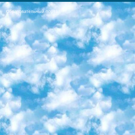
Образовательный портал
РЕСПУБЛИКА УЗБЕКИСТАН МИНИСТРЕРСТВО ДОШКОЛЬНОГО И ШКОЛЬНОГО ОБРАЗОВАНИЯ КОМАНДА в общеобразовательных учреждениях в 2023-2024 учебном году организация и проведение итоговой государственной аттестации обучающихся о Министра дошкольного и школьного образования Республики Узбекистан от 4 марта 2008 года (постановлением Минюста от 20 марта 2008 года № 1778 государственной регистрации) «Итоговое состояние учащихся общего среднего образования на основании положения об утверждении положения об аттестации общего среднего образования выпускной экзамен студентов в образовательных учреждениях в 2023-2024 учебном году В целях организации и прохождения аттестации приказываю: 1. Следующее: перечень предметов, по которым будет проводиться итоговая государственная аттестация и экзамен формы перевода согласно приложению 1; сертификаты международного образца, оценивающие уровень владения иностранными языками перечень согласно приложению 2; 2. Педагогический при специализированных образовательных учреждениях. научно-практический центр квалификации и международной оценки (Д.Давидова) 2024 г. До 25 марта: задания по предметам, по которым будет проводиться итоговая аттестация разработка и утверждение технических условий; итоговая аттестация на основании разработанного предметного задания разработка вопросов по предметам (устно и письменно), экзамен передача; общеобразовательные средние школы и специальные учебные заведения учащиеся выпускных классов школ и интернатов в агентской системе подготовка базы данных экзаменационных материалов и критериев оценки; перевод базы экзаменационных материалов на все языки обучения подать в Республиканский образовательный центр для изготовления; варианты экзаменов на основе разработанных контрольных материалов пусть будут поставлены задачи формирования. 3. Республиканский образовательный центр (Ш.Худайкулов) до 5 апреля 2024 года. до: база данных предоставленных экзаменационных материалов на все языки обучения перевод и экспертиза; для слепых, слабовидящих, глухих, слабослышащих и умственно отсталых детей учащиеся выпускных классов специализированных школ и школ-интернатов база данных экзаменационных материалов на всех преподаваемых языках подготовка критериев оценки; специализированные школы для умственно отсталых детей и технологии для учащихся выпускных классов школ-интернатов разработка соответствующих рекомендаций и критериев проведения ЕГЭ по естествознанию давать задания. 4. Педагогический при специализированных образовательных учреждениях. Научно-практический центр навыков и международной оценки (Д.Давидова), Республика образовательный центр (Худайкулов Ш.) итоговый государственный аттестационный экзамен ориентирован на творческое и логическое мышление при подготовке базы материалов учитывать введение заданий. 5. Следует отметить, что: сертификат государственного образца о знании общеобразовательного предмета и как минимум национальный уровень B1 по предметам на иностранных языках, указанным в Приложении 2. или международно признанный сертификат эквивалентного уровня студенты, изучающие определенный предмет, освобождаются от экзамена; по соответствующим предметам запланирована итоговая государственная аттестация за день до дня, путем жеребьевки Рабочей группой (в письменной форме по предметам, проводимым в форме) из числа сформированных вариантов выбрано 2 варианта; 2 выбранных варианта экзамена анонсированы на официальном сайте министерства и все выпускники по всей стране на основе этих вариантов проводит итоговую государственную аттестацию. 6. Государственное образование учащихся средних общеобразовательных учреждений. знания в соответствии с квалификационными требованиями, которые необходимо приобрести на основании стандартов итоговый (выпускной) контроль для 9 и 11 классов в целях тестирования Экзамены (далее – экзамены) состоят из предметов, перечисленных в приложении 1. будет сделано. 7. Экзамены пройдут с 26 мая по 15 июня 2024 г. (кроме науки физического воспитания). 8. Физическая для учащихся 9 классов общесредних образовательных учреждений. Экзамены по предмету «Образование, квалификация медицина» 1-6 мая 2024 года. сотрудники перевести под присмотр (с отклонениями в физическом или умственном развитии) специализированная школа для детей, школы-интернаты и со сколиозом школы-интернаты санаторного типа для больных детей исключены). 9. Он был слепым, слабовидящим и имел нарушения опорно-двигательного аппарата. экзамены в специализированных школах и интернатах для детей должны проводиться исходя из требований, предъявляемых к общеобразовательным учреждениям (физкультура кроме науки). 10. Специализированная школа для глухих и слабослышащих детей. и экзамены в интернатах и быть реализован в виде письменного теста по математике. 11. Специальность для умственно отсталых детей. Для 9 класса Родной язык и литературное письмо Государственный язык (язык обучения – узбекский). для неклассов) написано Математическое письмо Письменная/устная история Узбекистана Физическое воспитание практично Итоговый контроль Для 11 класса Написание родного языка и литературы (эссе) Математическое письмо Узбекский язык (обучение на узбекском языке) не посещающее общее среднее образование для учреждений)/Образовательное учреждение выбор письменный и устный Иностранный язык письменный/устный Письменная/устная история Узбекистана *По выбору студента:  Химия  Физика  Основы государственного права  География 10 бесплатных образовательных ресурсов - Мы составили подборку онлайн-проектов с интерактивными упражнениями, видеолекциями и статьями. Они помогут вам обрести новые и освежить старые знания бесплатно. 1. «ИНТУИТ» Старейшая образовательная площадка Рунета. Здесь вы найдёте сотни текстовых и видеокурсов на десятки различных тем — от программирования до психологии. Многие курсы подготовлены российскими университетами и крупными международными компаниями вроде Intel и Microsoft. Самостоятельное обучение бесплатное, но желающие могут оплатить услуги персональных наставников. 2. «Смартия» знакомит с актуальными профессиями и подсказывает, как им обучаться. Выбрав заинтересовавшую вас специальность — SMM-специалист, фотограф, веб-дизайнер или другую, — увидите список необходимых для неё умений. Чтобы вы могли освоить их самостоятельно, для каждого умения площадка отображает подборку ссылок на учебные материалы. Хотя «Смартия» ориентируется на русскоязычную аудиторию, часть контента всё же доступна только на английском. 3. «Лекторий Физтеха» Проект Московского физико-технического института (Физтеха). С его помощью вы можете смотреть онлайн серии лекций, записанные на видео в этом вузе. В числе доступных предметов — физика, биология, химия, информационные технологии и другие. К некоторым лекциям администрация ресурса прилагает готовые конспекты, которые можно скачивать в PDF-формате. 4. ITMOcourses Онлайн-площадка Санкт-Петербургского национального исследовательского университета информационных технологий, механики и оптики (ИТМО). Ресурс предоставляет свободный доступ к курсам, разработанным в этом вузе. Каталог материалов разбит на четыре категории: «Оптические системы и технологии», «Приборостроение и робототехника», «Информационные технологии» и «Биотехнологии». Курсы состоят из видеолекций, интерактивных демонстраций и заданий. 5. «КиберЛенинка» Электронная научная библиотека открытого доступа. Каталог площадки регулярно обрастает текстами статей из различных научных изданий. Сгруппированные по журналам и рубрикам публикации можно читать онлайн или скачивать целиком в PDF-формате. Проект нацелен на популяризацию науки за счёт открытого доступа к качественной информации. 6. «ПостНаука» На этом ресурсе публикуют подборки видеолекций, составленные экспертами из разных отраслей и объединённые общими темами. Среди них, к примеру, есть серии «Биоинформатика и геномика», «Культура средневековой Скандинавии» и Cinema Studies о теории кино. Каждая подборка лекций — логически связанная история, рассказанная экспертом от первого лица. Кроме того, на сайте появляются научно-образовательные статьи и тесты на разные темы. 7. «Newочём» Команда проекта «Newочём» отбирает самые интересные тексты из англоязычных СМИ и переводит те из них, за которые голосуют участники сообщества «ВКонтакте». По большей части это научно-популярные статьи. Редакторы придумывают лишь заголовки, в остальном содержание переводов соответствует оригиналам. Полные тексты можно читать прямо в социальной сети. 8. InternetUrok Онлайн-база материалов по основным дисциплинам школьной программы. Информация на сайте структурирована по классам, предметам и темам (урокам). Каждый урок состоит из видеолекций и конспектов. Есть также интерактивные тренажёры и тесты для закрепления пройденного материала. Даже если вы давно окончили школу, возможность повторить программу старших классов всегда может пригодиться. 9. Edutainme Ещё один ресурс об образовании. В отличие от Newtonew, как мне кажется, Edutainme больше ориентируется на представителей индустрии: педагогов, предпринимателей, разработчиков образовательных проектов. Но и любой, кто просто стремится к саморазвитию, найдёт на сайте много полезного и интересного для себя. Например, информацию о новых курсах и образовательных сервисах. 10. Newtonew Онлайн-медиа об образовании и обучении в широком смысле. Авторы Newtonew пишут об инструментах, заведениях, тактиках и стратегиях, которые помогают учить других и получать новые знания самостоятельно. На этой площадке вы найдёте новости, обзоры, аналитические мат