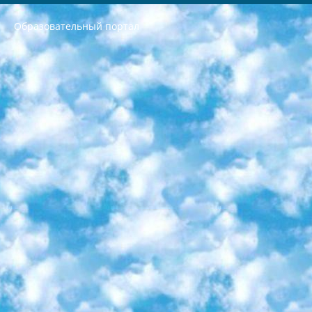
Образовательный портал
РЕСПУБЛИКА УЗБЕКИСТАН МИНИСТРЕРСТВО ДОШКОЛЬНОГО И ШКОЛЬНОГО ОБРАЗОВАНИЯ КОМАНДА в общеобразовательных учреждениях в 2023-2024 учебном году организация и проведение итоговой государственной аттестации обучающихся о Министра дошкольного и школьного образования Республики Узбекистан от 4 марта 2008 года (постановлением Минюста от 20 марта 2008 года № 1778 государственной регистрации) «Итоговое состояние учащихся общего среднего образования на основании положения об утверждении положения об аттестации общего среднего образования выпускной экзамен студентов в образовательных учреждениях в 2023-2024 учебном году В целях организации и прохождения аттестации приказываю: 1. Следующее: перечень предметов, по которым будет проводиться итоговая государственная аттестация и экзамен формы перевода согласно приложению 1; сертификаты международного образца, оценивающие уровень владения иностранными языками перечень согласно приложению 2; 2. Педагогический при специализированных образовательных учреждениях. научно-практический центр квалификации и международной оценки (Д.Давидова) 2024 г. До 25 марта: задания по предметам, по которым будет проводиться итоговая аттестация разработка и утверждение технических условий; итоговая аттестация на основании разработанного предметного задания разработка вопросов по предметам (устно и письменно), экзамен передача; общеобразовательные средние школы и специальные учебные заведения учащиеся выпускных классов школ и интернатов в агентской системе подготовка базы данных экзаменационных материалов и критериев оценки; перевод базы экзаменационных материалов на все языки обучения подать в Республиканский образовательный центр для изготовления; варианты экзаменов на основе разработанных контрольных материалов пусть будут поставлены задачи формирования. 3. Республиканский образовательный центр (Ш.Худайкулов) до 5 апреля 2024 года. до: база данных предоставленных экзаменационных материалов на все языки обучения перевод и экспертиза; для слепых, слабовидящих, глухих, слабослышащих и умственно отсталых детей учащиеся выпускных классов специализированных школ и школ-интернатов база данных экзаменационных материалов на всех преподаваемых языках подготовка критериев оценки; специализированные школы для умственно отсталых детей и технологии для учащихся выпускных классов школ-интернатов разработка соответствующих рекомендаций и критериев проведения ЕГЭ по естествознанию давать задания. 4. Педагогический при специализированных образовательных учреждениях. Научно-практический центр навыков и международной оценки (Д.Давидова), Республика образовательный центр (Худайкулов Ш.) итоговый государственный аттестационный экзамен ориентирован на творческое и логическое мышление при подготовке базы материалов учитывать введение заданий. 5. Следует отметить, что: сертификат государственного образца о знании общеобразовательного предмета и как минимум национальный уровень B1 по предметам на иностранных языках, указанным в Приложении 2. или международно признанный сертификат эквивалентного уровня студенты, изучающие определенный предмет, освобождаются от экзамена; по соответствующим предметам запланирована итоговая государственная аттестация за день до дня, путем жеребьевки Рабочей группой (в письменной форме по предметам, проводимым в форме) из числа сформированных вариантов выбрано 2 варианта; 2 выбранных варианта экзамена анонсированы на официальном сайте министерства и все выпускники по всей стране на основе этих вариантов проводит итоговую государственную аттестацию. 6. Государственное образование учащихся средних общеобразовательных учреждений. знания в соответствии с квалификационными требованиями, которые необходимо приобрести на основании стандартов итоговый (выпускной) контроль для 9 и 11 классов в целях тестирования Экзамены (далее – экзамены) состоят из предметов, перечисленных в приложении 1. будет сделано. 7. Экзамены пройдут с 26 мая по 15 июня 2024 г. (кроме науки физического воспитания). 8. Физическая для учащихся 9 классов общесредних образовательных учреждений. Экзамены по предмету «Образование, квалификация медицина» 1-6 мая 2024 года. сотрудники перевести под присмотр (с отклонениями в физическом или умственном развитии) специализированная школа для детей, школы-интернаты и со сколиозом школы-интернаты санаторного типа для больных детей исключены). 9. Он был слепым, слабовидящим и имел нарушения опорно-двигательного аппарата. экзамены в специализированных школах и интернатах для детей должны проводиться исходя из требований, предъявляемых к общеобразовательным учреждениям (физкультура кроме науки). 10. Специализированная школа для глухих и слабослышащих детей. и экзамены в интернатах и быть реализован в виде письменного теста по математике. 11. Специальность для умственно отсталых детей. Для 9 класса Родной язык и литературное письмо Государственный язык (язык обучения – узбекский). для неклассов) написано Математическое письмо Письменная/устная история Узбекистана Физическое воспитание практично Итоговый контроль Для 11 класса Написание родного языка и литературы (эссе) Математическое письмо Узбекский язык (обучение на узбекском языке) не посещающее общее среднее образование для учреждений)/Образовательное учреждение выбор письменный и устный Иностранный язык письменный/устный Письменная/устная история Узбекистана *По выбору студента:  Химия  Физика  Основы государственного права  География 10 бесплатных образовательных ресурсов - Мы составили подборку онлайн-проектов с интерактивными упражнениями, видеолекциями и статьями. Они помогут вам обрести новые и освежить старые знания бесплатно. 1. «ИНТУИТ» Старейшая образовательная площадка Рунета. Здесь вы найдёте сотни текстовых и видеокурсов на десятки различных тем — от программирования до психологии. Многие курсы подготовлены российскими университетами и крупными международными компаниями вроде Intel и Microsoft. Самостоятельное обучение бесплатное, но желающие могут оплатить услуги персональных наставников. 2. «Смартия» знакомит с актуальными профессиями и подсказывает, как им обучаться. Выбрав заинтересовавшую вас специальность — SMM-специалист, фотограф, веб-дизайнер или другую, — увидите список необходимых для неё умений. Чтобы вы могли освоить их самостоятельно, для каждого умения площадка отображает подборку ссылок на учебные материалы. Хотя «Смартия» ориентируется на русскоязычную аудиторию, часть контента всё же доступна только на английском. 3. «Лекторий Физтеха» Проект Московского физико-технического института (Физтеха). С его помощью вы можете смотреть онлайн серии лекций, записанные на видео в этом вузе. В числе доступных предметов — физика, биология, химия, информационные технологии и другие. К некоторым лекциям администрация ресурса прилагает готовые конспекты, которые можно скачивать в PDF-формате. 4. ITMOcourses Онлайн-площадка Санкт-Петербургского национального исследовательского университета информационных технологий, механики и оптики (ИТМО). Ресурс предоставляет свободный доступ к курсам, разработанным в этом вузе. Каталог материалов разбит на четыре категории: «Оптические системы и технологии», «Приборостроение и робототехника», «Информационные технологии» и «Биотехнологии». Курсы состоят из видеолекций, интерактивных демонстраций и заданий. 5. «КиберЛенинка» Электронная научная библиотека открытого доступа. Каталог площадки регулярно обрастает текстами статей из различных научных изданий. Сгруппированные по журналам и рубрикам публикации можно читать онлайн или скачивать целиком в PDF-формате. Проект нацелен на популяризацию науки за счёт открытого доступа к качественной информации. 6. «ПостНаука» На этом ресурсе публикуют подборки видеолекций, составленные экспертами из разных отраслей и объединённые общими темами. Среди них, к примеру, есть серии «Биоинформатика и геномика», «Культура средневековой Скандинавии» и Cinema Studies о теории кино. Каждая подборка лекций — логически связанная история, рассказанная экспертом от первого лица. Кроме того, на сайте появляются научно-образовательные статьи и тесты на разные темы. 7. «Newочём» Команда проекта «Newочём» отбирает самые интересные тексты из англоязычных СМИ и переводит те из них, за которые голосуют участники сообщества «ВКонтакте». По большей части это научно-популярные статьи. Редакторы придумывают лишь заголовки, в остальном содержание переводов соответствует оригиналам. Полные тексты можно читать прямо в социальной сети. 8. InternetUrok Онлайн-база материалов по основным дисциплинам школьной программы. Информация на сайте структурирована по классам, предметам и темам (урокам). Каждый урок состоит из видеолекций и конспектов. Есть также интерактивные тренажёры и тесты для закрепления пройденного материала. Даже если вы давно окончили школу, возможность повторить программу старших классов всегда может пригодиться. 9. Edutainme Ещё один ресурс об образовании. В отличие от Newtonew, как мне кажется, Edutainme больше ориентируется на представителей индустрии: педагогов, предпринимателей, разработчиков образовательных проектов. Но и любой, кто просто стремится к саморазвитию, найдёт на сайте много полезного и интересного для себя. Например, информацию о новых курсах и образовательных сервисах. 10. Newtonew Онлайн-медиа об образовании и обучении в широком смысле. Авторы Newtonew пишут об инструментах, заведениях, тактиках и стратегиях, которые помогают учить других и получать новые знания самостоятельно. На этой площадке вы найдёте новости, обзоры, аналитические мат