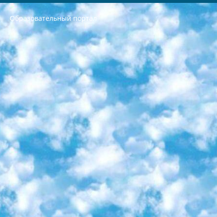
Образовательный портал
РЕСПУБЛИКА УЗБЕКИСТАН МИНИСТРЕРСТВО ДОШКОЛЬНОГО И ШКОЛЬНОГО ОБРАЗОВАНИЯ КОМАНДА в общеобразовательных учреждениях в 2023-2024 учебном году организация и проведение итоговой государственной аттестации обучающихся о Министра дошкольного и школьного образования Республики Узбекистан от 4 марта 2008 года (постановлением Минюста от 20 марта 2008 года № 1778 государственной регистрации) «Итоговое состояние учащихся общего среднего образования на основании положения об утверждении положения об аттестации общего среднего образования выпускной экзамен студентов в образовательных учреждениях в 2023-2024 учебном году В целях организации и прохождения аттестации приказываю: 1. Следующее: перечень предметов, по которым будет проводиться итоговая государственная аттестация и экзамен формы перевода согласно приложению 1; сертификаты международного образца, оценивающие уровень владения иностранными языками перечень согласно приложению 2; 2. Педагогический при специализированных образовательных учреждениях. научно-практический центр квалификации и международной оценки (Д.Давидова) 2024 г. До 25 марта: задания по предметам, по которым будет проводиться итоговая аттестация разработка и утверждение технических условий; итоговая аттестация на основании разработанного предметного задания разработка вопросов по предметам (устно и письменно), экзамен передача; общеобразовательные средние школы и специальные учебные заведения учащиеся выпускных классов школ и интернатов в агентской системе подготовка базы данных экзаменационных материалов и критериев оценки; перевод базы экзаменационных материалов на все языки обучения подать в Республиканский образовательный центр для изготовления; варианты экзаменов на основе разработанных контрольных материалов пусть будут поставлены задачи формирования. 3. Республиканский образовательный центр (Ш.Худайкулов) до 5 апреля 2024 года. до: база данных предоставленных экзаменационных материалов на все языки обучения перевод и экспертиза; для слепых, слабовидящих, глухих, слабослышащих и умственно отсталых детей учащиеся выпускных классов специализированных школ и школ-интернатов база данных экзаменационных материалов на всех преподаваемых языках подготовка критериев оценки; специализированные школы для умственно отсталых детей и технологии для учащихся выпускных классов школ-интернатов разработка соответствующих рекомендаций и критериев проведения ЕГЭ по естествознанию давать задания. 4. Педагогический при специализированных образовательных учреждениях. Научно-практический центр навыков и международной оценки (Д.Давидова), Республика образовательный центр (Худайкулов Ш.) итоговый государственный аттестационный экзамен ориентирован на творческое и логическое мышление при подготовке базы материалов учитывать введение заданий. 5. Следует отметить, что: сертификат государственного образца о знании общеобразовательного предмета и как минимум национальный уровень B1 по предметам на иностранных языках, указанным в Приложении 2. или международно признанный сертификат эквивалентного уровня студенты, изучающие определенный предмет, освобождаются от экзамена; по соответствующим предметам запланирована итоговая государственная аттестация за день до дня, путем жеребьевки Рабочей группой (в письменной форме по предметам, проводимым в форме) из числа сформированных вариантов выбрано 2 варианта; 2 выбранных варианта экзамена анонсированы на официальном сайте министерства и все выпускники по всей стране на основе этих вариантов проводит итоговую государственную аттестацию. 6. Государственное образование учащихся средних общеобразовательных учреждений. знания в соответствии с квалификационными требованиями, которые необходимо приобрести на основании стандартов итоговый (выпускной) контроль для 9 и 11 классов в целях тестирования Экзамены (далее – экзамены) состоят из предметов, перечисленных в приложении 1. будет сделано. 7. Экзамены пройдут с 26 мая по 15 июня 2024 г. (кроме науки физического воспитания). 8. Физическая для учащихся 9 классов общесредних образовательных учреждений. Экзамены по предмету «Образование, квалификация медицина» 1-6 мая 2024 года. сотрудники перевести под присмотр (с отклонениями в физическом или умственном развитии) специализированная школа для детей, школы-интернаты и со сколиозом школы-интернаты санаторного типа для больных детей исключены). 9. Он был слепым, слабовидящим и имел нарушения опорно-двигательного аппарата. экзамены в специализированных школах и интернатах для детей должны проводиться исходя из требований, предъявляемых к общеобразовательным учреждениям (физкультура кроме науки). 10. Специализированная школа для глухих и слабослышащих детей. и экзамены в интернатах и быть реализован в виде письменного теста по математике. 11. Специальность для умственно отсталых детей. Для 9 класса Родной язык и литературное письмо Государственный язык (язык обучения – узбекский). для неклассов) написано Математическое письмо Письменная/устная история Узбекистана Физическое воспитание практично Итоговый контроль Для 11 класса Написание родного языка и литературы (эссе) Математическое письмо Узбекский язык (обучение на узбекском языке) не посещающее общее среднее образование для учреждений)/Образовательное учреждение выбор письменный и устный Иностранный язык письменный/устный Письменная/устная история Узбекистана *По выбору студента:  Химия  Физика  Основы государственного права  География 10 бесплатных образовательных ресурсов - Мы составили подборку онлайн-проектов с интерактивными упражнениями, видеолекциями и статьями. Они помогут вам обрести новые и освежить старые знания бесплатно. 1. «ИНТУИТ» Старейшая образовательная площадка Рунета. Здесь вы найдёте сотни текстовых и видеокурсов на десятки различных тем — от программирования до психологии. Многие курсы подготовлены российскими университетами и крупными международными компаниями вроде Intel и Microsoft. Самостоятельное обучение бесплатное, но желающие могут оплатить услуги персональных наставников. 2. «Смартия» знакомит с актуальными профессиями и подсказывает, как им обучаться. Выбрав заинтересовавшую вас специальность — SMM-специалист, фотограф, веб-дизайнер или другую, — увидите список необходимых для неё умений. Чтобы вы могли освоить их самостоятельно, для каждого умения площадка отображает подборку ссылок на учебные материалы. Хотя «Смартия» ориентируется на русскоязычную аудиторию, часть контента всё же доступна только на английском. 3. «Лекторий Физтеха» Проект Московского физико-технического института (Физтеха). С его помощью вы можете смотреть онлайн серии лекций, записанные на видео в этом вузе. В числе доступных предметов — физика, биология, химия, информационные технологии и другие. К некоторым лекциям администрация ресурса прилагает готовые конспекты, которые можно скачивать в PDF-формате. 4. ITMOcourses Онлайн-площадка Санкт-Петербургского национального исследовательского университета информационных технологий, механики и оптики (ИТМО). Ресурс предоставляет свободный доступ к курсам, разработанным в этом вузе. Каталог материалов разбит на четыре категории: «Оптические системы и технологии», «Приборостроение и робототехника», «Информационные технологии» и «Биотехнологии». Курсы состоят из видеолекций, интерактивных демонстраций и заданий. 5. «КиберЛенинка» Электронная научная библиотека открытого доступа. Каталог площадки регулярно обрастает текстами статей из различных научных изданий. Сгруппированные по журналам и рубрикам публикации можно читать онлайн или скачивать целиком в PDF-формате. Проект нацелен на популяризацию науки за счёт открытого доступа к качественной информации. 6. «ПостНаука» На этом ресурсе публикуют подборки видеолекций, составленные экспертами из разных отраслей и объединённые общими темами. Среди них, к примеру, есть серии «Биоинформатика и геномика», «Культура средневековой Скандинавии» и Cinema Studies о теории кино. Каждая подборка лекций — логически связанная история, рассказанная экспертом от первого лица. Кроме того, на сайте появляются научно-образовательные статьи и тесты на разные темы. 7. «Newочём» Команда проекта «Newочём» отбирает самые интересные тексты из англоязычных СМИ и переводит те из них, за которые голосуют участники сообщества «ВКонтакте». По большей части это научно-популярные статьи. Редакторы придумывают лишь заголовки, в остальном содержание переводов соответствует оригиналам. Полные тексты можно читать прямо в социальной сети. 8. InternetUrok Онлайн-база материалов по основным дисциплинам школьной программы. Информация на сайте структурирована по классам, предметам и темам (урокам). Каждый урок состоит из видеолекций и конспектов. Есть также интерактивные тренажёры и тесты для закрепления пройденного материала. Даже если вы давно окончили школу, возможность повторить программу старших классов всегда может пригодиться. 9. Edutainme Ещё один ресурс об образовании. В отличие от Newtonew, как мне кажется, Edutainme больше ориентируется на представителей индустрии: педагогов, предпринимателей, разработчиков образовательных проектов. Но и любой, кто просто стремится к саморазвитию, найдёт на сайте много полезного и интересного для себя. Например, информацию о новых курсах и образовательных сервисах. 10. Newtonew Онлайн-медиа об образовании и обучении в широком смысле. Авторы Newtonew пишут об инструментах, заведениях, тактиках и стратегиях, которые помогают учить других и получать новые знания самостоятельно. На этой площадке вы найдёте новости, обзоры, аналитические мат