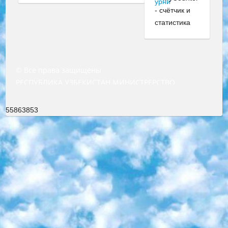
© Все права защищены
РЕСПУБЛИКА УЗБЕКИСТАН МИНИСТРЕРСТВО ДОШКОЛЬНОГО И ШКОЛЬНОГО ОБРАЗОВАНИЯ КОМАНДА в общеобразовательных учреждениях в 2023-2024 учебном году организация и проведение итоговой государственной аттестации обучающихся о Министра дошкольного и школьного образования Республики Узбекистан от 4 марта 2008 года (постановлением Минюста от 20 марта 2008 года № 1778 государственной регистрации) «Итоговое состояние учащихся общего среднего образования на основании положения об утверждении положения об аттестации общего среднего образования выпускной экзамен студентов в образовательных учреждениях в 2023-2024 учебном году В целях организации и прохождения аттестации приказываю: 1. Следующее: перечень предметов, по которым будет проводиться итоговая государственная аттестация и экзамен формы перевода согласно приложению 1; сертификаты международного образца, оценивающие уровень владения иностранными языками перечень согласно приложению 2; 2. Педагогический при специализированных образовательных учреждениях. научно-практический центр квалификации и международной оценки (Д.Давидова) 2024 г. До 25 марта: задания по предметам, по которым будет проводиться итоговая аттестация разработка и утверждение технических условий; итоговая аттестация на основании разработанного предметного задания разработка вопросов по предметам (устно и письменно), экзамен передача; общеобразовательные средние школы и специальные учебные заведения учащиеся выпускных классов школ и интернатов в агентской системе подготовка базы данных экзаменационных материалов и критериев оценки; перевод базы экзаменационных материалов на все языки обучения подать в Республиканский образовательный центр для изготовления; варианты экзаменов на основе разработанных контрольных материалов пусть будут поставлены задачи формирования. 3. Республиканский образовательный центр (Ш.Худайкулов) до 5 апреля 2024 года. до: база данных предоставленных экзаменационных материалов на все языки обучения перевод и экспертиза; для слепых, слабовидящих, глухих, слабослышащих и умственно отсталых детей учащиеся выпускных классов специализированных школ и школ-интернатов база данных экзаменационных материалов на всех преподаваемых языках подготовка критериев оценки; специализированные школы для умственно отсталых детей и технологии для учащихся выпускных классов школ-интернатов разработка соответствующих рекомендаций и критериев проведения ЕГЭ по естествознанию давать задания. 4. Педагогический при специализированных образовательных учреждениях. Научно-практический центр навыков и международной оценки (Д.Давидова), Республика образовательный центр (Худайкулов Ш.) итоговый государственный аттестационный экзамен ориентирован на творческое и логическое мышление при подготовке базы материалов учитывать введение заданий. 5. Следует отметить, что: сертификат государственного образца о знании общеобразовательного предмета и как минимум национальный уровень B1 по предметам на иностранных языках, указанным в Приложении 2. или международно признанный сертификат эквивалентного уровня студенты, изучающие определенный предмет, освобождаются от экзамена; по соответствующим предметам запланирована итоговая государственная аттестация за день до дня, путем жеребьевки Рабочей группой (в письменной форме по предметам, проводимым в форме) из числа сформированных вариантов выбрано 2 варианта; 2 выбранных варианта экзамена анонсированы на официальном сайте министерства и все выпускники по всей стране на основе этих вариантов проводит итоговую государственную аттестацию. 6. Государственное образование учащихся средних общеобразовательных учреждений. знания в соответствии с квалификационными требованиями, которые необходимо приобрести на основании стандартов итоговый (выпускной) контроль для 9 и 11 классов в целях тестирования Экзамены (далее – экзамены) состоят из предметов, перечисленных в приложении 1. будет сделано. 7. Экзамены пройдут с 26 мая по 15 июня 2024 г. (кроме науки физического воспитания). 8. Физическая для учащихся 9 классов общесредних образовательных учреждений. Экзамены по предмету «Образование, квалификация медицина» 1-6 мая 2024 года. сотрудники перевести под присмотр (с отклонениями в физическом или умственном развитии) специализированная школа для детей, школы-интернаты и со сколиозом школы-интернаты санаторного типа для больных детей исключены). 9. Он был слепым, слабовидящим и имел нарушения опорно-двигательного аппарата. экзамены в специализированных школах и интернатах для детей должны проводиться исходя из требований, предъявляемых к общеобразовательным учреждениям (физкультура кроме науки). 10. Специализированная школа для глухих и слабослышащих детей. и экзамены в интернатах и быть реализован в виде письменного теста по математике. 11. Специальность для умственно отсталых детей. Для 9 класса Родной язык и литературное письмо Государственный язык (язык обучения – узбекский). для неклассов) написано Математическое письмо Письменная/устная история Узбекистана Физическое воспитание практично Итоговый контроль Для 11 класса Написание родного языка и литературы (эссе) Математическое письмо Узбекский язык (обучение на узбекском языке) не посещающее общее среднее образование для учреждений)/Образовательное учреждение выбор письменный и устный Иностранный язык письменный/устный Письменная/устная история Узбекистана *По выбору студента:  Химия  Физика  Основы государственного права  География 10 бесплатных образовательных ресурсов - Мы составили подборку онлайн-проектов с интерактивными упражнениями, видеолекциями и статьями. Они помогут вам обрести новые и освежить старые знания бесплатно. 1. «ИНТУИТ» Старейшая образовательная площадка Рунета. Здесь вы найдёте сотни текстовых и видеокурсов на десятки различных тем — от программирования до психологии. Многие курсы подготовлены российскими университетами и крупными международными компаниями вроде Intel и Microsoft. Самостоятельное обучение бесплатное, но желающие могут оплатить услуги персональных наставников. 2. «Смартия» знакомит с актуальными профессиями и подсказывает, как им обучаться. Выбрав заинтересовавшую вас специальность — SMM-специалист, фотограф, веб-дизайнер или другую, — увидите список необходимых для неё умений. Чтобы вы могли освоить их самостоятельно, для каждого умения площадка отображает подборку ссылок на учебные материалы. Хотя «Смартия» ориентируется на русскоязычную аудиторию, часть контента всё же доступна только на английском. 3. «Лекторий Физтеха» Проект Московского физико-технического института (Физтеха). С его помощью вы можете смотреть онлайн серии лекций, записанные на видео в этом вузе. В числе доступных предметов — физика, биология, химия, информационные технологии и другие. К некоторым лекциям администрация ресурса прилагает готовые конспекты, которые можно скачивать в PDF-формате. 4. ITMOcourses Онлайн-площадка Санкт-Петербургского национального исследовательского университета информационных технологий, механики и оптики (ИТМО). Ресурс предоставляет свободный доступ к курсам, разработанным в этом вузе. Каталог материалов разбит на четыре категории: «Оптические системы и технологии», «Приборостроение и робототехника», «Информационные технологии» и «Биотехнологии». Курсы состоят из видеолекций, интерактивных демонстраций и заданий. 5. «КиберЛенинка» Электронная научная библиотека открытого доступа. Каталог площадки регулярно обрастает текстами статей из различных научных изданий. Сгруппированные по журналам и рубрикам публикации можно читать онлайн или скачивать целиком в PDF-формате. Проект нацелен на популяризацию науки за счёт открытого доступа к качественной информации. 6. «ПостНаука» На этом ресурсе публикуют подборки видеолекций, составленные экспертами из разных отраслей и объединённые общими темами. Среди них, к примеру, есть серии «Биоинформатика и геномика», «Культура средневековой Скандинавии» и Cinema Studies о теории кино. Каждая подборка лекций — логически связанная история, рассказанная экспертом от первого лица. Кроме того, на сайте появляются научно-образовательные статьи и тесты на разные темы. 7. «Newочём» Команда проекта «Newочём» отбирает самые интересные тексты из англоязычных СМИ и переводит те из них, за которые голосуют участники сообщества «ВКонтакте». По большей части это научно-популярные статьи. Редакторы придумывают лишь заголовки, в остальном содержание переводов соответствует оригиналам. Полные тексты можно читать прямо в социальной сети. 8. InternetUrok Онлайн-база материалов по основным дисциплинам школьной программы. Информация на сайте структурирована по классам, предметам и темам (урокам). Каждый урок состоит из видеолекций и конспектов. Есть также интерактивные тренажёры и тесты для закрепления пройденного материала. Даже если вы давно окончили школу, возможность повторить программу старших классов всегда может пригодиться. 9. Edutainme Ещё один ресурс об образовании. В отличие от Newtonew, как мне кажется, Edutainme больше ориентируется на представителей индустрии: педагогов, предпринимателей, разработчиков образовательных проектов. Но и любой, кто просто стремится к саморазвитию, найдёт на сайте много полезного и интересного для себя. Например, информацию о новых курсах и образовательных сервисах. 10. Newtonew Онлайн-медиа об образовании и обучении в широком смысле. Авторы Newtonew пишут об инструментах, заведениях, тактиках и стратегиях, которые помогают учить других и получать новые знания самостоятельно. На этой площадке вы найдёте новости, обзоры, аналитические мате
55863853