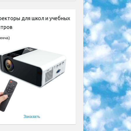
оекторы для школ и учебных
нтров
екча)
Заказать