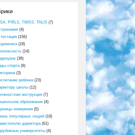
брики
ISA, PIRLS, TIMSS, TALIS
(7)
строномия
(4)
ттестация
(156)
удиокнига
(18)
езопасность
(14)
идеоурок
(38)
иды спорта
(9)
икторина
(3)
оспитание ребёнка
(23)
иректору школы
(12)
олжностная инструкция
(7)
ошкольное образование
(4)
диницы измерения
(5)
изнь популярных людей
(19)
аместителю директора
(61)
арубежные университеты
(4)