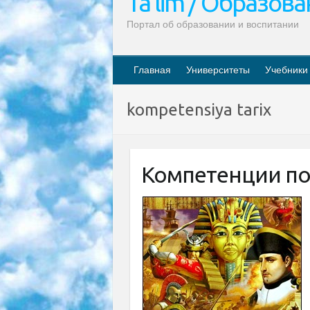
Ta’lim / Образов
Портал об образовании и воспитании
Главная
Университеты
Учебники
kompetensiya tarix
Компетенции по