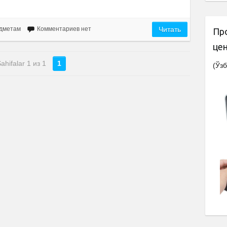
едметам
Комментариев нет
Читать
Пр
це
ahifalar 1 из 1
1
(Ўзб