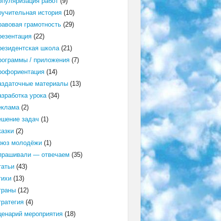
опуляризация работ
(9)
оучительная история
(10)
равовая грамотность
(29)
резентация
(22)
резидентская школа
(21)
рограммы / приложения
(7)
рофориентация
(14)
аздаточные материалы
(13)
азработка урока
(34)
еклама
(2)
ешение задач
(1)
казки
(2)
оюз молодёжи
(1)
прашивали — отвечаем
(35)
татьи
(43)
тихи
(13)
траны
(12)
тратегия
(4)
ценарий мероприятия
(18)