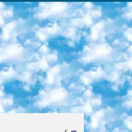
ека открытого доступа. Каталог площадки регулярно обрастает текстами статей из различных научных изданий. Сгруппированные по журналам и рубрикам публикации можно читать онлайн или скачивать целиком в PDF-формате. Проект нацелен на популяризацию науки за счёт открытого доступа к качественной информации. 6. «ПостНаука» На этом ресурсе публикуют подборки видеолекций, составленные экспертами из разных отраслей и объединённые общими темами. Среди них, к примеру, есть серии «Биоинформатика и геномика», «Культура средневековой Скандинавии» и Cinema Studies о теории кино. Каждая подборка лекций — логически связанная история, рассказанная экспертом от первого лица. Кроме того, на сайте появляются научно-образовательные статьи и тесты на разные темы. 7. «Newочём» Команда проекта «Newочём» отбирает самые интересные тексты из англоязычных СМИ и переводит те из них, за которые голосуют участники сообщества «ВКонтакте». По большей части это научно-популярные статьи. Редакторы придумывают лишь заголовки, в остальном содержание переводов соответствует оригиналам. Полные тексты можно читать прямо в социальной сети. 8. InternetUrok Онлайн-база материалов по основным дисциплинам школьной программы. Информация на сайте структурирована по классам, предметам и темам (урокам). Каждый урок состоит из видеолекций и конспектов. Есть также интерактивные тренажёры и тесты для закрепления пройденного материала. Даже если вы давно окончили школу, возможность повторить программу старших классов всегда может пригодиться. 9. Edutainme Ещё один ресурс об образовании. В отличие от Newtonew, как мне кажется, Edutainme больше ориентируется на представителей индустрии: педагогов, предпринимателей, разработчиков образовательных проектов. Но и любой, кто просто стремится к саморазвитию, найдёт на сайте много полезного и интересного для себя. Например, информацию о новых курсах и образовательных сервисах. 10. Newtonew Онлайн-медиа об образовании и обучении в широком смысле. Авторы Newtonew пишут об инструментах, заведениях, тактиках и стратегиях, которые помогают учить других и получать новые знания самостоятельно. На этой площадке вы найдёте новости, обзоры, аналитические мат