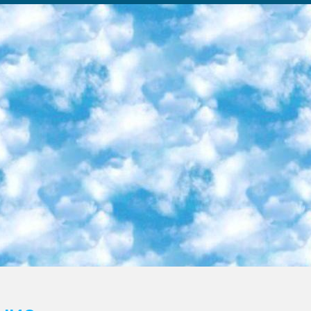
ка образовательный центр (Худайкулов Ш.) итоговый государственный аттестационный экзамен ориентирован на творческое и логическое мышление при подготовке базы материалов учитывать введение заданий. 5. Следует отметить, что: сертификат государственного образца о знании общеобразовательного предмета и как минимум национальный уровень B1 по предметам на иностранных языках, указанным в Приложении 2. или международно признанный сертификат эквивалентного уровня студенты, изучающие определенный предмет, освобождаются от экзамена; по соответствующим предметам запланирована итоговая государственная аттестация за день до дня, путем жеребьевки Рабочей группой (в письменной форме по предметам, проводимым в форме) из числа сформированных вариантов выбрано 2 варианта; 2 выбранных варианта экзамена анонсированы на официальном сайте министерства и все выпускники по всей стране на основе этих вариантов проводит итоговую государственную аттестацию. 6. Государственное образование учащихся средних общеобразовательных учреждений. знания в соответствии с квалификационными требованиями, которые необходимо приобрести на основании стандартов итоговый (выпускной) контроль для 9 и 11 классов в целях тестирования Экзамены (далее – экзамены) состоят из предметов, перечисленных в приложении 1. будет сделано. 7. Экзамены пройдут с 26 мая по 15 июня 2024 г. (кроме науки физического воспитания). 8. Физическая для учащихся 9 классов общесредних образовательных учреждений. Экзамены по предмету «Образование, квалификация медицина» 1-6 мая 2024 года. сотрудники перевести под присмотр (с отклонениями в физическом или умственном развитии) специализированная школа для детей, школы-интернаты и со сколиозом школы-интернаты санаторного типа для больных детей исключены). 9. Он был слепым, слабовидящим и имел нарушения опорно-двигательного аппарата. экзамены в специализированных школах и интернатах для детей должны проводиться исходя из требований, предъявляемых к общеобразовательным учреждениям (физкультура кроме науки). 10. Специализированная школа для глухих и слабослышащих детей. и экзамены в интернатах и быть реализован в виде письменного теста по математике. 11. Специальность для умственно отсталых детей. Для 9 класса Родной язык и литературное письмо Государственный язык (язык обучения – узбекский). для неклассов) написано Математическое письмо Письменная/устная история Узбекистана Физическое воспитание практично Итоговый контроль Для 11 класса Написание родного языка и литературы (эссе) Математическое письмо Узбекский язык (обучение на узбекском языке) не посещающее общее среднее образование для учреждений)/Образовательное учреждение выбор письменный и устный Иностранный язык письменный/устный Письменная/устная история Узбекистана *По выбору студента:  Химия  Физика  Основы государственного права  География 10 бесплатных образовательных ресурсов - Мы составили подборку онлайн-проектов с интерактивными упражнениями, видеолекциями и статьями. Они помогут вам обрести новые и освежить старые знания бесплатно. 1. «ИНТУИТ» Старейшая образовательная площадка Рунета. Здесь вы найдёте сотни текстовых и видеокурсов на десятки различных тем — от программирования до психологии. Многие курсы подготовлены российскими университетами и крупными международными компаниями вроде Intel и Microsoft. Самостоятельное обучение бесплатное, но желающие могут оплатить услуги персональных наставников. 2. «Смартия» знакомит с актуальными профессиями и подсказывает, как им обучаться. Выбрав заинтересовавшую вас специальность — SMM-специалист, фотограф, веб-дизайнер или другую, — увидите список необходимых для неё умений. Чтобы вы могли освоить их самостоятельно, для каждого умения площадка отображает подборку ссылок на учебные материалы. Хотя «Смартия» ориентируется на русскоязычную аудиторию, часть контента всё же доступна только на английском. 3. «Лекторий Физтеха» Проект Московского физико-технического института (Физтеха). С его помощью вы можете смотреть онлайн серии лекций, записанные на видео в этом вузе. В числе доступных предметов — физика, биология, химия, информационные технологии и другие. К некоторым лекциям администрация ресурса прилагает готовые конспекты, которые можно скачивать в PDF-формате. 4. ITMOcourses Онлайн-площадка Санкт-Петербургского национального исследовательского университета информационных технологий, механики и оптики (ИТМО). Ресурс предоставляет свободный доступ к курсам, разработанным в этом вузе. Каталог материалов разбит на четыре категории: «Оптические системы и технологии», «Приборостроение и робототехника», «Информационные технологии» и «Биотехнологии». Курсы состоят из видеолекций, интерактивных демонстраций и заданий. 5. «КиберЛенинка» Электронная научная библиот