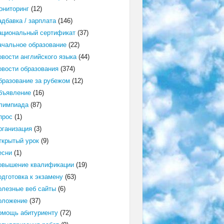
ониторинг
(12)
адбавка / зарплата
(146)
ациональный сертификат
(37)
ачальное образование
(22)
овости английского языка
(44)
овости образования
(374)
бразование за рубежом
(12)
бъявление
(16)
лимпиада
(87)
прос
(1)
рганизация
(3)
ткрытый урок
(9)
есни
(1)
овышение квалификации
(19)
одготовка к экзамену
(63)
олезные веб сайты
(6)
оложение
(37)
омощь абитуриенту
(72)