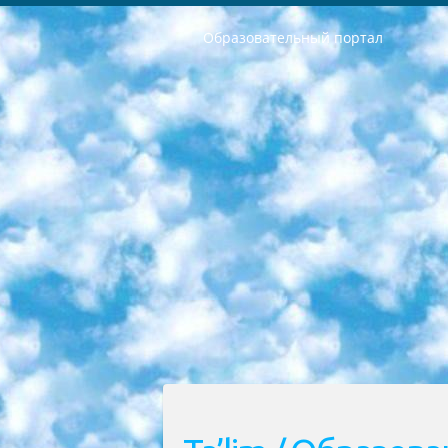
Образовательный портал
РЕСПУБЛИКА УЗБЕКИСТАН МИНИСТРЕРСТВО ДОШКОЛЬНОГО И ШКОЛЬНОГО ОБРАЗОВАНИЯ КОМАНДА в общеобразовательных учреждениях в 2023-2024 учебном году организация и проведение итоговой государственной аттестации обучающихся о Министра дошкольного и школьного образования Республики Узбекистан от 4 марта 2008 года (постановлением Минюста от 20 марта 2008 года № 1778 государственной регистрации) «Итоговое состояние учащихся общего среднего образования на основании положения об утверждении положения об аттестации общего среднего образования выпускной экзамен студентов в образовательных учреждениях в 2023-2024 учебном году В целях организации и прохождения аттестации приказываю: 1. Следующее: перечень предметов, по которым будет проводиться итоговая государственная аттестация и экзамен формы перевода согласно приложению 1; сертификаты международного образца, оценивающие уровень владения иностранными языками перечень согласно приложению 2; 2. Педагогический при специализированных образовательных учреждениях. научно-практический центр квалификации и международной оценки (Д.Давидова) 2024 г. До 25 марта: задания по предметам, по которым будет проводиться итоговая аттестация разработка и утверждение технических условий; итоговая аттестация на основании разработанного предметного задания разработка вопросов по предметам (устно и письменно), экзамен передача; общеобразовательные средние школы и специальные учебные заведения учащиеся выпускных классов школ и интернатов в агентской системе подготовка базы данных экзаменационных материалов и критериев оценки; перевод базы экзаменационных материалов на все языки обучения подать в Республиканский образовательный центр для изготовления; варианты экзаменов на основе разработанных контрольных материалов пусть будут поставлены задачи формирования. 3. Республиканский образовательный центр (Ш.Худайкулов) до 5 апреля 2024 года. до: база данных предоставленных экзаменационных материалов на все языки обучения перевод и экспертиза; для слепых, слабовидящих, глухих, слабослышащих и умственно отсталых детей учащиеся выпускных классов специализированных школ и школ-интернатов база данных экзаменационных материалов на всех преподаваемых языках подготовка критериев оценки; специализированные школы для умственно отсталых детей и технологии для учащихся выпускных классов школ-интернатов разработка соответствующих рекомендаций и критериев проведения ЕГЭ по естествознанию давать задания. 4. Педагогический при специализированных образовательных учреждениях. Научно-практический центр навыков и международной оценки (Д.Давидова), Республи