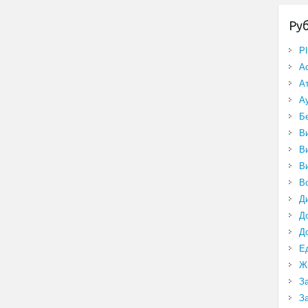
Ру
P
А
А
А
Б
В
В
В
В
Д
Д
Д
Е
Ж
З
З