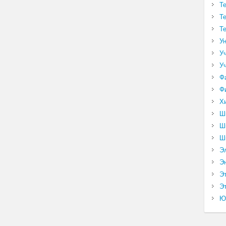
Т
Т
Т
У
У
У
Ф
Ф
Х
Ш
Ш
Ш
Э
Э
Э
Эт
Ю