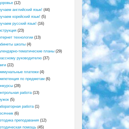
доровье
(12)
зучаем английский язык!
(44)
зучаем корейский язык!
(5)
зучаем русский язык!
(16)
нструкция
(23)
нтернет технологии
(13)
абинеты школы
(4)
алендарно-тематические планы
(29)
лассному руководителю
(37)
ниги
(22)
оммунальные платежи
(4)
омпетенция по предметам
(6)
онкурсы
(28)
онтрольная работа
(13)
ружок
(5)
абораторная работа
(1)
есячник
(6)
етодика преподавания
(12)
етодическая помощь
(45)