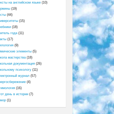
ексты на английском языке
(10)
ермины
(19)
есты
(44)
ниверситеты
(15)
чебники
(18)
читель года
(11)
акты
(17)
илология
(9)
имические элементы
(5)
кола мастерства
(18)
кольная документация
(26)
кольному психологу
(11)
лектронный журнал
(57)
нергосбережение
(4)
тимология
(16)
от день в истории
(7)
мор
(1)