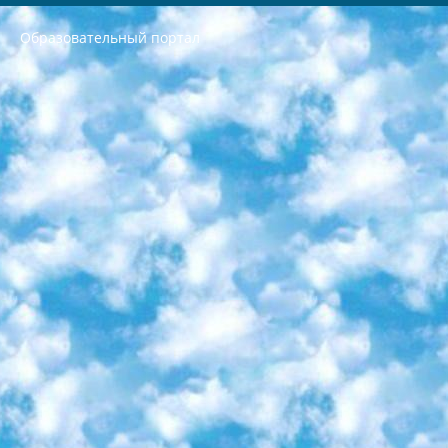
Образовательный портал
РЕСПУБЛИКА УЗБЕКИСТАН МИНИСТРЕРСТВО ДОШКОЛЬНОГО И ШКОЛЬНОГО ОБРАЗОВАНИЯ КОМАНДА в общеобразовательных учреждениях в 2023-2024 учебном году организация и проведение итоговой государственной аттестации обучающихся о Министра дошкольного и школьного образования Республики Узбекистан от 4 марта 2008 года (постановлением Минюста от 20 марта 2008 года № 1778 государственной регистрации) «Итоговое состояние учащихся общего среднего образования на основании положения об утверждении положения об аттестации общего среднего образования выпускной экзамен студентов в образовательных учреждениях в 2023-2024 учебном году В целях организации и прохождения аттестации приказываю: 1. Следующее: перечень предметов, по которым будет проводиться итоговая государственная аттестация и экзамен формы перевода согласно приложению 1; сертификаты международного образца, оценивающие уровень владения иностранными языками перечень согласно приложению 2; 2. Педагогический при специализированных образовательных учреждениях. научно-практический центр квалификации и международной оценки (Д.Давидова) 2024 г. До 25 марта: задания по предметам, по которым будет проводиться итоговая аттестация разработка и утверждение технических условий; итоговая аттестация на основании разработанного предметного задания разработка вопросов по предметам (устно и письменно), экзамен передача; общеобразовательные средние школы и специальные учебные заведения учащиеся выпускных классов школ и интернатов в агентской системе подготовка базы данных экзаменационных материалов и критериев оценки; перевод базы экзаменационных материалов на все языки обучения подать в Республиканский образовательный центр для изготовления; варианты экзаменов на основе разработанных контрольных материалов пусть будут поставлены задачи формирования. 3. Республиканский образовательный центр (Ш.Худайкулов) до 5 апреля 2024 года. до: база данных предоставленных экзаменационных материалов на все языки обучения перевод и экспертиза; для слепых, слабовидящих, глухих, слабослышащих и умственно отсталых детей учащиеся выпускных классов специализированных школ и школ-интернатов база данных экзаменационных материалов на всех преподаваемых языках подготовка критериев оценки; специализированные школы для умственно отсталых детей и технологии для учащихся выпускных классов школ-интернатов разработка соответствующих рекомендаций и критериев проведения ЕГЭ по естествознанию давать задания. 4. Педагогический при специализированных образовательных учреждениях. Научно-практический центр навыков и международной оценки (Д.Давидова), Республика образовательный центр (Худайкулов Ш.) итоговый государственный аттестационный экзамен ориентирован на творческое и логическое мышление при подготовке базы материалов учитывать введение заданий. 5. Следует отметить, что: сертификат государственного образца о знании общеобразовательного предмета и как минимум национальный уровень B1 по предметам на иностранных языках, указанным в Приложении 2. или международно признанный сертификат эквивалентного уровня студенты, изучающие определенный предмет, освобождаются от экзамена; по соответствующим предметам запланирована итоговая государственная аттестация за день до дня, путем жеребьевки Рабочей группой (в письменной форме по предметам, проводимым в форме) из числа сформированных вариантов выбрано 2 варианта; 2 выбранных варианта экзамена анонсированы на официальном сайте министерства и все выпускники по всей стране на основе этих вариантов проводит итоговую государственную аттестацию. 6. Государственное образование учащихся средних общеобразовательных учреждений. знания в соответствии с квалификационными требованиями, которые необходимо приобрести на основании стандартов итоговый (выпускной) контроль для 9 и 11 классов в целях тестирования Экзамены (далее – экзамены) состоят из предметов, перечисленных в приложении 1. будет сделано. 7. Экзамены пройдут с 26 мая по 15 июня 2024 г. (кроме науки физического воспитания). 8. Физическая для учащихся 9 классов общесредних образовательных учреждений. Экзамены по предмету «Образование, квалификация медицина» 1-6 мая 2024 года. сотрудники перевести под присмотр (с отклонениями в физическом или умственном развитии) специализированная школа для детей, школы-интернаты и со сколиозом школы-интернаты санаторного типа для больных детей исключены). 9. Он был слепым, слабовидящим и имел нарушения опорно-двигательного аппарата. экзамены в специализированных школах и интернатах для детей должны проводиться исходя из требований, предъявляемых к общеобразовательным учреждениям (физкультура кроме науки). 10. Специализированная школа для глухих и слабослышащих детей. и экзамены в интернатах и быть реализован в виде письменного теста по математике. 11. Специальность для умственно отсталых детей. Для 9 класса Родной язык и литературное письмо Государственный язык (язык обучения – узбекский). для неклассов) написано Математическое письмо Письменная/устная история Узбекистана Физическое воспитание практично Итоговый контроль Для 11 класса Написание родного языка и литературы (эссе) Математическое письмо Узбекский язык (обучение на узбекском языке) не посещающее общее среднее образование для учреждений)/Образовательное учреждение выбор письменный и устный Иностранный язык письменный/устный Письменная/устная история Узбекистана *По выбору студента:  Химия  Физика  Основы государственного права  География 10 бесплатных образовательных ресурсов - Мы составили подборку онлайн-проектов с интерактивными упражнениями, видеолекциями и статьями. Они помогут вам обрести новые и освежить старые знания бесплатно. 1. «ИНТУИТ» Старейшая образовательная площадка Рунета. Здесь вы найдёте сотни текстовых и видеокурсов на десятки различных тем — от программирования до психологии. Многие курсы подготовлены российскими университетами и крупными международными компаниями вроде Intel и Microsoft. Самостоятельное обучение бесплатное, но желающие могут оплатить услуги персональных наставников. 2. «Смартия» знакомит с актуальными профессиями и подсказывает, как им обучаться. Выбрав заинтересовавшую вас специальность — SMM-специалист, фотограф, веб-дизайнер или другую, — увидите список необходимых для неё умений. Чтобы вы могли освоить их самостоятельно, для каждого умения площадка отображает подборку ссылок на учебные материалы. Хотя «Смартия» ориентируется на русскоязычную аудиторию, часть контента всё же доступна только на английском. 3. «Лекторий Физтеха» Проект Московского физико-технического института (Физтеха). С его помощью вы можете смотреть онлайн серии лекций, записанные на видео в этом вузе. В числе доступных предметов — физика, биология, химия, информационные технологии и другие. К некоторым лекциям администрация ресурса прилагает готовые конспекты, которые можно скачивать в PDF-формате. 4. ITMOcourses Онлайн-площадка Санкт-Петербургского национального исследовательского университета информационных технологий, механики и оптики (ИТМО). Ресурс предоставляет свободный доступ к курсам, разработанным в этом вузе. Каталог материалов разбит на четыре категории: «Оптические системы и технологии», «Приборостроение и робототехника», «Информационные технологии» и «Биотехнологии». Курсы состоят из видеолекций, интерактивных демонстраций и заданий. 5. «КиберЛенинка» Электронная научная библиотека открытого доступа. Каталог площадки регулярно обрастает текстами статей из различных научных изданий. Сгруппированные по журналам и рубрикам публикации можно читать онлайн или скачивать целиком в PDF-формате. Проект нацелен на популяризацию науки за счёт открытого доступа к качественной информации. 6. «ПостНаука» На этом ресурсе публикуют подборки видеолекций, составленные экспертами из разных отраслей и объединённые общими темами. Среди них, к примеру, есть серии «Биоинформатика и геномика», «Культура средневековой Скандинавии» и Cinema Studies о теории кино. Каждая подборка лекций — логически связанная история, рассказанная экспертом от первого лица. Кроме того, на сайте появляются научно-образовательные статьи и тесты на разные темы. 7. «Newочём» Команда проекта «Newочём» отбирает самые интересные тексты из англоязычных СМИ и переводит те из них, за которые голосуют участники сообщества «ВКонтакте». По большей части это научно-популярные статьи. Редакторы придумывают лишь заголовки, в остальном содержание переводов соответствует оригиналам. Полные тексты можно читать прямо в социальной сети. 8. InternetUrok Онлайн-база материалов по основным дисциплинам школьной программы. Информация на сайте структурирована по классам, предметам и темам (урокам). Каждый урок состоит из видеолекций и конспектов. Есть также интерактивные тренажёры и тесты для закрепления пройденного материала. Даже если вы давно окончили школу, возможность повторить программу старших классов всегда может пригодиться. 9. Edutainme Ещё один ресурс об образовании. В отличие от Newtonew, как мне кажется, Edutainme больше ориентируется на представителей индустрии: педагогов, предпринимателей, разработчиков образовательных проектов. Но и любой, кто просто стремится к саморазвитию, найдёт на сайте много полезного и интересного для себя. Например, информацию о новых курсах и образовательных сервисах. 10. Newtonew Онлайн-медиа об образовании и обучении в широком смысле. Авторы Newtonew пишут об инструментах, заведениях, тактиках и стратегиях, которые помогают учить других и получать новые знания самостоятельно. На этой площадке вы найдёте новости, обзоры, аналитические мат