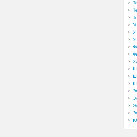
Т
Т
Т
У
У
У
Ф
Ф
Х
Ш
Ш
Ш
Э
Э
Э
Эт
Ю