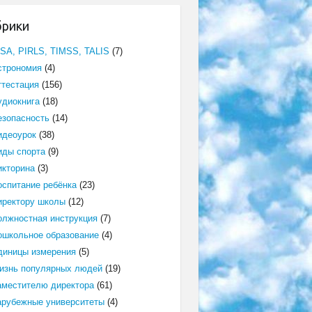
брики
ISA, PIRLS, TIMSS, TALIS
(7)
строномия
(4)
ттестация
(156)
удиокнига
(18)
езопасность
(14)
идеоурок
(38)
иды спорта
(9)
икторина
(3)
оспитание ребёнка
(23)
иректору школы
(12)
олжностная инструкция
(7)
ошкольное образование
(4)
диницы измерения
(5)
изнь популярных людей
(19)
аместителю директора
(61)
арубежные университеты
(4)