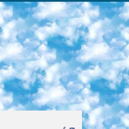
ека открытого доступа. Каталог площадки регулярно обрастает текстами статей из различных научных изданий. Сгруппированные по журналам и рубрикам публикации можно читать онлайн или скачивать целиком в PDF-формате. Проект нацелен на популяризацию науки за счёт открытого доступа к качественной информации. 6. «ПостНаука» На этом ресурсе публикуют подборки видеолекций, составленные экспертами из разных отраслей и объединённые общими темами. Среди них, к примеру, есть серии «Биоинформатика и геномика», «Культура средневековой Скандинавии» и Cinema Studies о теории кино. Каждая подборка лекций — логически связанная история, рассказанная экспертом от первого лица. Кроме того, на сайте появляются научно-образовательные статьи и тесты на разные темы. 7. «Newочём» Команда проекта «Newочём» отбирает самые интересные тексты из англоязычных СМИ и переводит те из них, за которые голосуют участники сообщества «ВКонтакте». По большей части это научно-популярные статьи. Редакторы придумывают лишь заголовки, в остальном содержание переводов соответствует оригиналам. Полные тексты можно читать прямо в социальной сети. 8. InternetUrok Онлайн-база материалов по основным дисциплинам школьной программы. Информация на сайте структурирована по классам, предметам и темам (урокам). Каждый урок состоит из видеолекций и конспектов. Есть также интерактивные тренажёры и тесты для закрепления пройденного материала. Даже если вы давно окончили школу, возможность повторить программу старших классов всегда может пригодиться. 9. Edutainme Ещё один ресурс об образовании. В отличие от Newtonew, как мне кажется, Edutainme больше ориентируется на представителей индустрии: педагогов, предпринимателей, разработчиков образовательных проектов. Но и любой, кто просто стремится к саморазвитию, найдёт на сайте много полезного и интересного для себя. Например, информацию о новых курсах и образовательных сервисах. 10. Newtonew Онлайн-медиа об образовании и обучении в широком смысле. Авторы Newtonew пишут об инструментах, заведениях, тактиках и стратегиях, которые помогают учить других и получать новые знания самостоятельно. На этой площадке вы найдёте новости, обзоры, аналитические мат