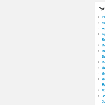
Ру
P
А
А
А
Б
В
В
В
В
Д
Д
Д
Е
Ж
З
З