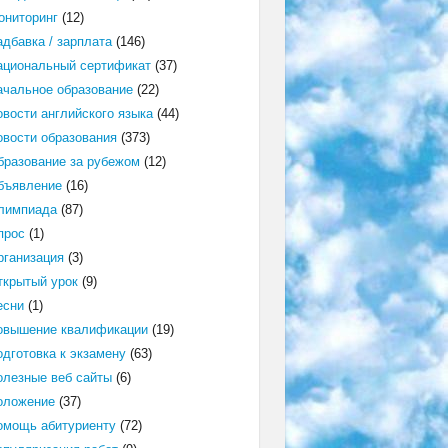
ониторинг
(12)
адбавка / зарплата
(146)
ациональный сертификат
(37)
ачальное образование
(22)
овости английского языка
(44)
овости образования
(373)
бразование за рубежом
(12)
бъявление
(16)
лимпиада
(87)
прос
(1)
рганизация
(3)
ткрытый урок
(9)
есни
(1)
овышение квалификации
(19)
одготовка к экзамену
(63)
олезные веб сайты
(6)
оложение
(37)
омощь абитуриенту
(72)