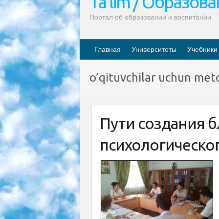
Ta’lim / Образов
Портал об образовании и воспитании
Главная
Университеты
Учебники
o’qituvchilar uchun met
Пути создания 
психологическог