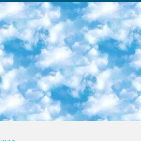
ка образовательный центр (Худайкулов Ш.) итоговый государственный аттестационный экзамен ориентирован на творческое и логическое мышление при подготовке базы материалов учитывать введение заданий. 5. Следует отметить, что: сертификат государственного образца о знании общеобразовательного предмета и как минимум национальный уровень B1 по предметам на иностранных языках, указанным в Приложении 2. или международно признанный сертификат эквивалентного уровня студенты, изучающие определенный предмет, освобождаются от экзамена; по соответствующим предметам запланирована итоговая государственная аттестация за день до дня, путем жеребьевки Рабочей группой (в письменной форме по предметам, проводимым в форме) из числа сформированных вариантов выбрано 2 варианта; 2 выбранных варианта экзамена анонсированы на официальном сайте министерства и все выпускники по всей стране на основе этих вариантов проводит итоговую государственную аттестацию. 6. Государственное образование учащихся средних общеобразовательных учреждений. знания в соответствии с квалификационными требованиями, которые необходимо приобрести на основании стандартов итоговый (выпускной) контроль для 9 и 11 классов в целях тестирования Экзамены (далее – экзамены) состоят из предметов, перечисленных в приложении 1. будет сделано. 7. Экзамены пройдут с 26 мая по 15 июня 2024 г. (кроме науки физического воспитания). 8. Физическая для учащихся 9 классов общесредних образовательных учреждений. Экзамены по предмету «Образование, квалификация медицина» 1-6 мая 2024 года. сотрудники перевести под присмотр (с отклонениями в физическом или умственном развитии) специализированная школа для детей, школы-интернаты и со сколиозом школы-интернаты санаторного типа для больных детей исключены). 9. Он был слепым, слабовидящим и имел нарушения опорно-двигательного аппарата. экзамены в специализированных школах и интернатах для детей должны проводиться исходя из требований, предъявляемых к общеобразовательным учреждениям (физкультура кроме науки). 10. Специализированная школа для глухих и слабослышащих детей. и экзамены в интернатах и быть реализован в виде письменного теста по математике. 11. Специальность для умственно отсталых детей. Для 9 класса Родной язык и литературное письмо Государственный язык (язык обучения – узбекский). для неклассов) написано Математическое письмо Письменная/устная история Узбекистана Физическое воспитание практично Итоговый контроль Для 11 класса Написание родного языка и литературы (эссе) Математическое письмо Узбекский язык (обучение на узбекском языке) не посещающее общее среднее образование для учреждений)/Образовательное учреждение выбор письменный и устный Иностранный язык письменный/устный Письменная/устная история Узбекистана *По выбору студента:  Химия  Физика  Основы государственного права  География 10 бесплатных образовательных ресурсов - Мы составили подборку онлайн-проектов с интерактивными упражнениями, видеолекциями и статьями. Они помогут вам обрести новые и освежить старые знания бесплатно. 1. «ИНТУИТ» Старейшая образовательная площадка Рунета. Здесь вы найдёте сотни текстовых и видеокурсов на десятки различных тем — от программирования до психологии. Многие курсы подготовлены российскими университетами и крупными международными компаниями вроде Intel и Microsoft. Самостоятельное обучение бесплатное, но желающие могут оплатить услуги персональных наставников. 2. «Смартия» знакомит с актуальными профессиями и подсказывает, как им обучаться. Выбрав заинтересовавшую вас специальность — SMM-специалист, фотограф, веб-дизайнер или другую, — увидите список необходимых для неё умений. Чтобы вы могли освоить их самостоятельно, для каждого умения площадка отображает подборку ссылок на учебные материалы. Хотя «Смартия» ориентируется на русскоязычную аудиторию, часть контента всё же доступна только на английском. 3. «Лекторий Физтеха» Проект Московского физико-технического института (Физтеха). С его помощью вы можете смотреть онлайн серии лекций, записанные на видео в этом вузе. В числе доступных предметов — физика, биология, химия, информационные технологии и другие. К некоторым лекциям администрация ресурса прилагает готовые конспекты, которые можно скачивать в PDF-формате. 4. ITMOcourses Онлайн-площадка Санкт-Петербургского национального исследовательского университета информационных технологий, механики и оптики (ИТМО). Ресурс предоставляет свободный доступ к курсам, разработанным в этом вузе. Каталог материалов разбит на четыре категории: «Оптические системы и технологии», «Приборостроение и робототехника», «Информационные технологии» и «Биотехнологии». Курсы состоят из видеолекций, интерактивных демонстраций и заданий. 5. «КиберЛенинка» Электронная научная библиот