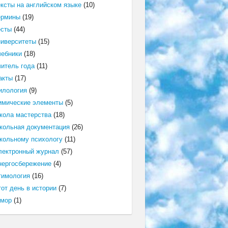
ексты на английском языке
(10)
ермины
(19)
есты
(44)
ниверситеты
(15)
чебники
(18)
читель года
(11)
акты
(17)
илология
(9)
имические элементы
(5)
кола мастерства
(18)
кольная документация
(26)
кольному психологу
(11)
лектронный журнал
(57)
нергосбережение
(4)
тимология
(16)
от день в истории
(7)
мор
(1)