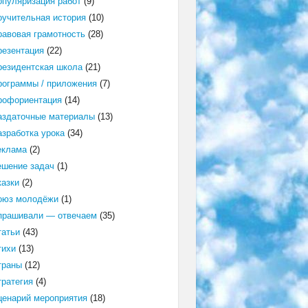
опуляризация работ
(9)
оучительная история
(10)
равовая грамотность
(28)
резентация
(22)
резидентская школа
(21)
рограммы / приложения
(7)
рофориентация
(14)
аздаточные материалы
(13)
азработка урока
(34)
еклама
(2)
ешение задач
(1)
казки
(2)
оюз молодёжи
(1)
прашивали — отвечаем
(35)
татьи
(43)
тихи
(13)
траны
(12)
тратегия
(4)
ценарий мероприятия
(18)