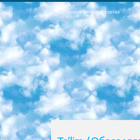
Образовательный портал
РЕСПУБЛИКА УЗБЕКИСТАН МИНИСТРЕРСТВО ДОШКОЛЬНОГО И ШКОЛЬНОГО ОБРАЗОВАНИЯ КОМАНДА в общеобразовательных учреждениях в 2023-2024 учебном году организация и проведение итоговой государственной аттестации обучающихся о Министра дошкольного и школьного образования Республики Узбекистан от 4 марта 2008 года (постановлением Минюста от 20 марта 2008 года № 1778 государственной регистрации) «Итоговое состояние учащихся общего среднего образования на основании положения об утверждении положения об аттестации общего среднего образования выпускной экзамен студентов в образовательных учреждениях в 2023-2024 учебном году В целях организации и прохождения аттестации приказываю: 1. Следующее: перечень предметов, по которым будет проводиться итоговая государственная аттестация и экзамен формы перевода согласно приложению 1; сертификаты международного образца, оценивающие уровень владения иностранными языками перечень согласно приложению 2; 2. Педагогический при специализированных образовательных учреждениях. научно-практический центр квалификации и международной оценки (Д.Давидова) 2024 г. До 25 марта: задания по предметам, по которым будет проводиться итоговая аттестация разработка и утверждение технических условий; итоговая аттестация на основании разработанного предметного задания разработка вопросов по предметам (устно и письменно), экзамен передача; общеобразовательные средние школы и специальные учебные заведения учащиеся выпускных классов школ и интернатов в агентской системе подготовка базы данных экзаменационных материалов и критериев оценки; перевод базы экзаменационных материалов на все языки обучения подать в Республиканский образовательный центр для изготовления; варианты экзаменов на основе разработанных контрольных материалов пусть будут поставлены задачи формирования. 3. Республиканский образовательный центр (Ш.Худайкулов) до 5 апреля 2024 года. до: база данных предоставленных экзаменационных материалов на все языки обучения перевод и экспертиза; для слепых, слабовидящих, глухих, слабослышащих и умственно отсталых детей учащиеся выпускных классов специализированных школ и школ-интернатов база данных экзаменационных материалов на всех преподаваемых языках подготовка критериев оценки; специализированные школы для умственно отсталых детей и технологии для учащихся выпускных классов школ-интернатов разработка соответствующих рекомендаций и критериев проведения ЕГЭ по естествознанию давать задания. 4. Педагогический при специализированных образовательных учреждениях. Научно-практический центр навыков и международной оценки (Д.Давидова), Республи