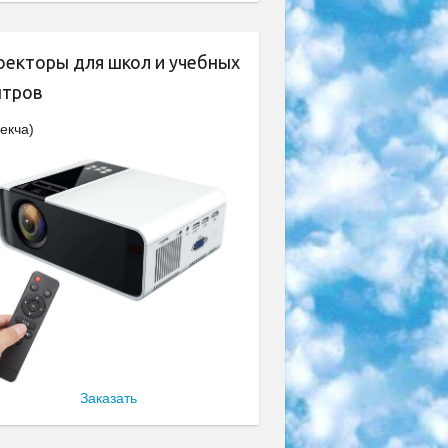
оекторы для школ и учебных
нтров
екча)
Заказать