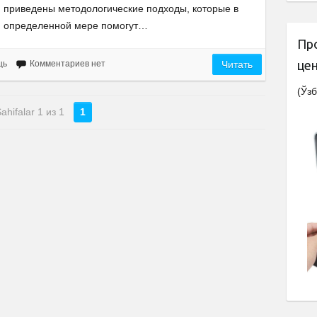
приведены методологические подходы, которые в
определенной мере помогут…
Пр
це
щь
Комментариев нет
Читать
(Ўзб
ahifalar 1 из 1
1