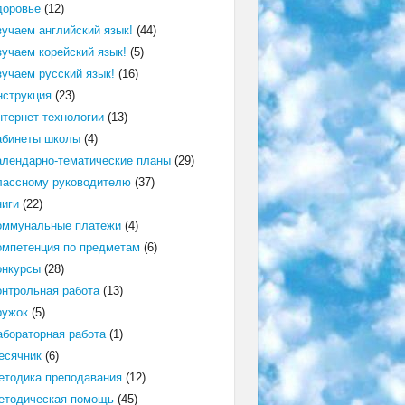
доровье
(12)
зучаем английский язык!
(44)
зучаем корейский язык!
(5)
зучаем русский язык!
(16)
нструкция
(23)
нтернет технологии
(13)
абинеты школы
(4)
алендарно-тематические планы
(29)
лассному руководителю
(37)
ниги
(22)
оммунальные платежи
(4)
омпетенция по предметам
(6)
онкурсы
(28)
онтрольная работа
(13)
ружок
(5)
абораторная работа
(1)
есячник
(6)
етодика преподавания
(12)
етодическая помощь
(45)