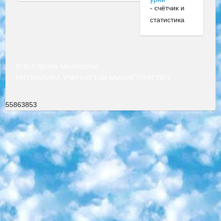
© Все права защищены
РЕСПУБЛИКА УЗБЕКИСТАН МИНИСТРЕРСТВО ДОШКОЛЬНОГО И ШКОЛЬНОГО ОБРАЗОВАНИЯ КОМАНДА в общеобразовательных учреждениях в 2023-2024 учебном году организация и проведение итоговой государственной аттестации обучающихся о Министра дошкольного и школьного образования Республики Узбекистан от 4 марта 2008 года (постановлением Минюста от 20 марта 2008 года № 1778 государственной регистрации) «Итоговое состояние учащихся общего среднего образования на основании положения об утверждении положения об аттестации общего среднего образования выпускной экзамен студентов в образовательных учреждениях в 2023-2024 учебном году В целях организации и прохождения аттестации приказываю: 1. Следующее: перечень предметов, по которым будет проводиться итоговая государственная аттестация и экзамен формы перевода согласно приложению 1; сертификаты международного образца, оценивающие уровень владения иностранными языками перечень согласно приложению 2; 2. Педагогический при специализированных образовательных учреждениях. научно-практический центр квалификации и международной оценки (Д.Давидова) 2024 г. До 25 марта: задания по предметам, по которым будет проводиться итоговая аттестация разработка и утверждение технических условий; итоговая аттестация на основании разработанного предметного задания разработка вопросов по предметам (устно и письменно), экзамен передача; общеобразовательные средние школы и специальные учебные заведения учащиеся выпускных классов школ и интернатов в агентской системе подготовка базы данных экзаменационных материалов и критериев оценки; перевод базы экзаменационных материалов на все языки обучения подать в Республиканский образовательный центр для изготовления; варианты экзаменов на основе разработанных контрольных материалов пусть будут поставлены задачи формирования. 3. Республиканский образовательный центр (Ш.Худайкулов) до 5 апреля 2024 года. до: база данных предоставленных экзаменационных материалов на все языки обучения перевод и экспертиза; для слепых, слабовидящих, глухих, слабослышащих и умственно отсталых детей учащиеся выпускных классов специализированных школ и школ-интернатов база данных экзаменационных материалов на всех преподаваемых языках подготовка критериев оценки; специализированные школы для умственно отсталых детей и технологии для учащихся выпускных классов школ-интернатов разработка соответствующих рекомендаций и критериев проведения ЕГЭ по естествознанию давать задания. 4. Педагогический при специализированных образовательных учреждениях. Научно-практический центр навыков и международной оценки (Д.Давидова), Республика образовательный центр (Худайкулов Ш.) итоговый государственный аттестационный экзамен ориентирован на творческое и логическое мышление при подготовке базы материалов учитывать введение заданий. 5. Следует отметить, что: сертификат государственного образца о знании общеобразовательного предмета и как минимум национальный уровень B1 по предметам на иностранных языках, указанным в Приложении 2. или международно признанный сертификат эквивалентного уровня студенты, изучающие определенный предмет, освобождаются от экзамена; по соответствующим предметам запланирована итоговая государственная аттестация за день до дня, путем жеребьевки Рабочей группой (в письменной форме по предметам, проводимым в форме) из числа сформированных вариантов выбрано 2 варианта; 2 выбранных варианта экзамена анонсированы на официальном сайте министерства и все выпускники по всей стране на основе этих вариантов проводит итоговую государственную аттестацию. 6. Государственное образование учащихся средних общеобразовательных учреждений. знания в соответствии с квалификационными требованиями, которые необходимо приобрести на основании стандартов итоговый (выпускной) контроль для 9 и 11 классов в целях тестирования Экзамены (далее – экзамены) состоят из предметов, перечисленных в приложении 1. будет сделано. 7. Экзамены пройдут с 26 мая по 15 июня 2024 г. (кроме науки физического воспитания). 8. Физическая для учащихся 9 классов общесредних образовательных учреждений. Экзамены по предмету «Образование, квалификация медицина» 1-6 мая 2024 года. сотрудники перевести под присмотр (с отклонениями в физическом или умственном развитии) специализированная школа для детей, школы-интернаты и со сколиозом школы-интернаты санаторного типа для больных детей исключены). 9. Он был слепым, слабовидящим и имел нарушения опорно-двигательного аппарата. экзамены в специализированных школах и интернатах для детей должны проводиться исходя из требований, предъявляемых к общеобразовательным учреждениям (физкультура кроме науки). 10. Специализированная школа для глухих и слабослышащих детей. и экзамены в интернатах и быть реализован в виде письменного теста по математике. 11. Специальность для умственно отсталых детей. Для 9 класса Родной язык и литературное письмо Государственный язык (язык обучения – узбекский). для неклассов) написано Математическое письмо Письменная/устная история Узбекистана Физическое воспитание практично Итоговый контроль Для 11 класса Написание родного языка и литературы (эссе) Математическое письмо Узбекский язык (обучение на узбекском языке) не посещающее общее среднее образование для учреждений)/Образовательное учреждение выбор письменный и устный Иностранный язык письменный/устный Письменная/устная история Узбекистана *По выбору студента:  Химия  Физика  Основы государственного права  География 10 бесплатных образовательных ресурсов - Мы составили подборку онлайн-проектов с интерактивными упражнениями, видеолекциями и статьями. Они помогут вам обрести новые и освежить старые знания бесплатно. 1. «ИНТУИТ» Старейшая образовательная площадка Рунета. Здесь вы найдёте сотни текстовых и видеокурсов на десятки различных тем — от программирования до психологии. Многие курсы подготовлены российскими университетами и крупными международными компаниями вроде Intel и Microsoft. Самостоятельное обучение бесплатное, но желающие могут оплатить услуги персональных наставников. 2. «Смартия» знакомит с актуальными профессиями и подсказывает, как им обучаться. Выбрав заинтересовавшую вас специальность — SMM-специалист, фотограф, веб-дизайнер или другую, — увидите список необходимых для неё умений. Чтобы вы могли освоить их самостоятельно, для каждого умения площадка отображает подборку ссылок на учебные материалы. Хотя «Смартия» ориентируется на русскоязычную аудиторию, часть контента всё же доступна только на английском. 3. «Лекторий Физтеха» Проект Московского физико-технического института (Физтеха). С его помощью вы можете смотреть онлайн серии лекций, записанные на видео в этом вузе. В числе доступных предметов — физика, биология, химия, информационные технологии и другие. К некоторым лекциям администрация ресурса прилагает готовые конспекты, которые можно скачивать в PDF-формате. 4. ITMOcourses Онлайн-площадка Санкт-Петербургского национального исследовательского университета информационных технологий, механики и оптики (ИТМО). Ресурс предоставляет свободный доступ к курсам, разработанным в этом вузе. Каталог материалов разбит на четыре категории: «Оптические системы и технологии», «Приборостроение и робототехника», «Информационные технологии» и «Биотехнологии». Курсы состоят из видеолекций, интерактивных демонстраций и заданий. 5. «КиберЛенинка» Электронная научная библиотека открытого доступа. Каталог площадки регулярно обрастает текстами статей из различных научных изданий. Сгруппированные по журналам и рубрикам публикации можно читать онлайн или скачивать целиком в PDF-формате. Проект нацелен на популяризацию науки за счёт открытого доступа к качественной информации. 6. «ПостНаука» На этом ресурсе публикуют подборки видеолекций, составленные экспертами из разных отраслей и объединённые общими темами. Среди них, к примеру, есть серии «Биоинформатика и геномика», «Культура средневековой Скандинавии» и Cinema Studies о теории кино. Каждая подборка лекций — логически связанная история, рассказанная экспертом от первого лица. Кроме того, на сайте появляются научно-образовательные статьи и тесты на разные темы. 7. «Newочём» Команда проекта «Newочём» отбирает самые интересные тексты из англоязычных СМИ и переводит те из них, за которые голосуют участники сообщества «ВКонтакте». По большей части это научно-популярные статьи. Редакторы придумывают лишь заголовки, в остальном содержание переводов соответствует оригиналам. Полные тексты можно читать прямо в социальной сети. 8. InternetUrok Онлайн-база материалов по основным дисциплинам школьной программы. Информация на сайте структурирована по классам, предметам и темам (урокам). Каждый урок состоит из видеолекций и конспектов. Есть также интерактивные тренажёры и тесты для закрепления пройденного материала. Даже если вы давно окончили школу, возможность повторить программу старших классов всегда может пригодиться. 9. Edutainme Ещё один ресурс об образовании. В отличие от Newtonew, как мне кажется, Edutainme больше ориентируется на представителей индустрии: педагогов, предпринимателей, разработчиков образовательных проектов. Но и любой, кто просто стремится к саморазвитию, найдёт на сайте много полезного и интересного для себя. Например, информацию о новых курсах и образовательных сервисах. 10. Newtonew Онлайн-медиа об образовании и обучении в широком смысле. Авторы Newtonew пишут об инструментах, заведениях, тактиках и стратегиях, которые помогают учить других и получать новые знания самостоятельно. На этой площадке вы найдёте новости, обзоры, аналитические мате
55863853