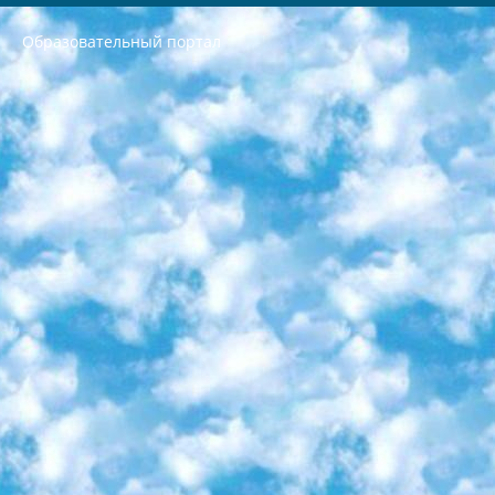
Образовательный портал
РЕСПУБЛИКА УЗБЕКИСТАН МИНИСТРЕРСТВО ДОШКОЛЬНОГО И ШКОЛЬНОГО ОБРАЗОВАНИЯ КОМАНДА в общеобразовательных учреждениях в 2023-2024 учебном году организация и проведение итоговой государственной аттестации обучающихся о Министра дошкольного и школьного образования Республики Узбекистан от 4 марта 2008 года (постановлением Минюста от 20 марта 2008 года № 1778 государственной регистрации) «Итоговое состояние учащихся общего среднего образования на основании положения об утверждении положения об аттестации общего среднего образования выпускной экзамен студентов в образовательных учреждениях в 2023-2024 учебном году В целях организации и прохождения аттестации приказываю: 1. Следующее: перечень предметов, по которым будет проводиться итоговая государственная аттестация и экзамен формы перевода согласно приложению 1; сертификаты международного образца, оценивающие уровень владения иностранными языками перечень согласно приложению 2; 2. Педагогический при специализированных образовательных учреждениях. научно-практический центр квалификации и международной оценки (Д.Давидова) 2024 г. До 25 марта: задания по предметам, по которым будет проводиться итоговая аттестация разработка и утверждение технических условий; итоговая аттестация на основании разработанного предметного задания разработка вопросов по предметам (устно и письменно), экзамен передача; общеобразовательные средние школы и специальные учебные заведения учащиеся выпускных классов школ и интернатов в агентской системе подготовка базы данных экзаменационных материалов и критериев оценки; перевод базы экзаменационных материалов на все языки обучения подать в Республиканский образовательный центр для изготовления; варианты экзаменов на основе разработанных контрольных материалов пусть будут поставлены задачи формирования. 3. Республиканский образовательный центр (Ш.Худайкулов) до 5 апреля 2024 года. до: база данных предоставленных экзаменационных материалов на все языки обучения перевод и экспертиза; для слепых, слабовидящих, глухих, слабослышащих и умственно отсталых детей учащиеся выпускных классов специализированных школ и школ-интернатов база данных экзаменационных материалов на всех преподаваемых языках подготовка критериев оценки; специализированные школы для умственно отсталых детей и технологии для учащихся выпускных классов школ-интернатов разработка соответствующих рекомендаций и критериев проведения ЕГЭ по естествознанию давать задания. 4. Педагогический при специализированных образовательных учреждениях. Научно-практический центр навыков и международной оценки (Д.Давидова), Республика образовательный центр (Худайкулов Ш.) итоговый государственный аттестационный экзамен ориентирован на творческое и логическое мышление при подготовке базы материалов учитывать введение заданий. 5. Следует отметить, что: сертификат государственного образца о знании общеобразовательного предмета и как минимум национальный уровень B1 по предметам на иностранных языках, указанным в Приложении 2. или международно признанный сертификат эквивалентного уровня студенты, изучающие определенный предмет, освобождаются от экзамена; по соответствующим предметам запланирована итоговая государственная аттестация за день до дня, путем жеребьевки Рабочей группой (в письменной форме по предметам, проводимым в форме) из числа сформированных вариантов выбрано 2 варианта; 2 выбранных варианта экзамена анонсированы на официальном сайте министерства и все выпускники по всей стране на основе этих вариантов проводит итоговую государственную аттестацию. 6. Государственное образование учащихся средних общеобразовательных учреждений. знания в соответствии с квалификационными требованиями, которые необходимо приобрести на основании стандартов итоговый (выпускной) контроль для 9 и 11 классов в целях тестирования Экзамены (далее – экзамены) состоят из предметов, перечисленных в приложении 1. будет сделано. 7. Экзамены пройдут с 26 мая по 15 июня 2024 г. (кроме науки физического воспитания). 8. Физическая для учащихся 9 классов общесредних образовательных учреждений. Экзамены по предмету «Образование, квалификация медицина» 1-6 мая 2024 года. сотрудники перевести под присмотр (с отклонениями в физическом или умственном развитии) специализированная школа для детей, школы-интернаты и со сколиозом школы-интернаты санаторного типа для больных детей исключены). 9. Он был слепым, слабовидящим и имел нарушения опорно-двигательного аппарата. экзамены в специализированных школах и интернатах для детей должны проводиться исходя из требований, предъявляемых к общеобразовательным учреждениям (физкультура кроме науки). 10. Специализированная школа для глухих и слабослышащих детей. и экзамены в интернатах и быть реализован в виде письменного теста по математике. 11. Специальность для умственно отсталых детей. Для 9 класса Родной язык и литературное письмо Государственный язык (язык обучения – узбекский). для неклассов) написано Математическое письмо Письменная/устная история Узбекистана Физическое воспитание практично Итоговый контроль Для 11 класса Написание родного языка и литературы (эссе) Математическое письмо Узбекский язык (обучение на узбекском языке) не посещающее общее среднее образование для учреждений)/Образовательное учреждение выбор письменный и устный Иностранный язык письменный/устный Письменная/устная история Узбекистана *По выбору студента:  Химия  Физика  Основы государственного права  География 10 бесплатных образовательных ресурсов - Мы составили подборку онлайн-проектов с интерактивными упражнениями, видеолекциями и статьями. Они помогут вам обрести новые и освежить старые знания бесплатно. 1. «ИНТУИТ» Старейшая образовательная площадка Рунета. Здесь вы найдёте сотни текстовых и видеокурсов на десятки различных тем — от программирования до психологии. Многие курсы подготовлены российскими университетами и крупными международными компаниями вроде Intel и Microsoft. Самостоятельное обучение бесплатное, но желающие могут оплатить услуги персональных наставников. 2. «Смартия» знакомит с актуальными профессиями и подсказывает, как им обучаться. Выбрав заинтересовавшую вас специальность — SMM-специалист, фотограф, веб-дизайнер или другую, — увидите список необходимых для неё умений. Чтобы вы могли освоить их самостоятельно, для каждого умения площадка отображает подборку ссылок на учебные материалы. Хотя «Смартия» ориентируется на русскоязычную аудиторию, часть контента всё же доступна только на английском. 3. «Лекторий Физтеха» Проект Московского физико-технического института (Физтеха). С его помощью вы можете смотреть онлайн серии лекций, записанные на видео в этом вузе. В числе доступных предметов — физика, биология, химия, информационные технологии и другие. К некоторым лекциям администрация ресурса прилагает готовые конспекты, которые можно скачивать в PDF-формате. 4. ITMOcourses Онлайн-площадка Санкт-Петербургского национального исследовательского университета информационных технологий, механики и оптики (ИТМО). Ресурс предоставляет свободный доступ к курсам, разработанным в этом вузе. Каталог материалов разбит на четыре категории: «Оптические системы и технологии», «Приборостроение и робототехника», «Информационные технологии» и «Биотехнологии». Курсы состоят из видеолекций, интерактивных демонстраций и заданий. 5. «КиберЛенинка» Электронная научная библиотека открытого доступа. Каталог площадки регулярно обрастает текстами статей из различных научных изданий. Сгруппированные по журналам и рубрикам публикации можно читать онлайн или скачивать целиком в PDF-формате. Проект нацелен на популяризацию науки за счёт открытого доступа к качественной информации. 6. «ПостНаука» На этом ресурсе публикуют подборки видеолекций, составленные экспертами из разных отраслей и объединённые общими темами. Среди них, к примеру, есть серии «Биоинформатика и геномика», «Культура средневековой Скандинавии» и Cinema Studies о теории кино. Каждая подборка лекций — логически связанная история, рассказанная экспертом от первого лица. Кроме того, на сайте появляются научно-образовательные статьи и тесты на разные темы. 7. «Newочём» Команда проекта «Newочём» отбирает самые интересные тексты из англоязычных СМИ и переводит те из них, за которые голосуют участники сообщества «ВКонтакте». По большей части это научно-популярные статьи. Редакторы придумывают лишь заголовки, в остальном содержание переводов соответствует оригиналам. Полные тексты можно читать прямо в социальной сети. 8. InternetUrok Онлайн-база материалов по основным дисциплинам школьной программы. Информация на сайте структурирована по классам, предметам и темам (урокам). Каждый урок состоит из видеолекций и конспектов. Есть также интерактивные тренажёры и тесты для закрепления пройденного материала. Даже если вы давно окончили школу, возможность повторить программу старших классов всегда может пригодиться. 9. Edutainme Ещё один ресурс об образовании. В отличие от Newtonew, как мне кажется, Edutainme больше ориентируется на представителей индустрии: педагогов, предпринимателей, разработчиков образовательных проектов. Но и любой, кто просто стремится к саморазвитию, найдёт на сайте много полезного и интересного для себя. Например, информацию о новых курсах и образовательных сервисах. 10. Newtonew Онлайн-медиа об образовании и обучении в широком смысле. Авторы Newtonew пишут об инструментах, заведениях, тактиках и стратегиях, которые помогают учить других и получать новые знания самостоятельно. На этой площадке вы найдёте новости, обзоры, аналитические мат