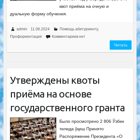
квот приёма на очную и
дуальную форму обучения.
admin
11.06.2024
Помощь абитуриенту
,
Профориентация
Комментариев нет
Читать
Утверждены квоты
приёма на основе
государственного гранта
Было просмотрено 2 806 Ўзбек
тилида ўқиш Принято
Распоряжение Президента «О