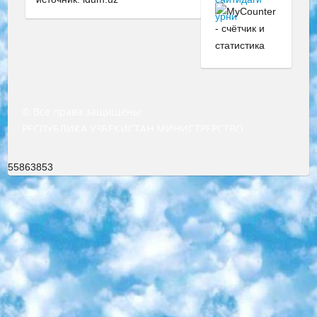
© Все права защищены
РЕСПУБЛИКА УЗБЕКИСТАН МИНИСТРЕРСТВО ДОШКОЛЬНОГО И ШКОЛЬНОГО ОБРАЗОВАНИЯ КОМАНДА в общеобразовательных учреждениях в 2023-2024 учебном году организация и проведение итоговой государственной аттестации обучающихся о Министра дошкольного и школьного образования Республики Узбекистан от 4 марта 2008 года (постановлением Минюста от 20 марта 2008 года № 1778 государственной регистрации) «Итоговое состояние учащихся общего среднего образования на основании положения об утверждении положения об аттестации общего среднего образования выпускной экзамен студентов в образовательных учреждениях в 2023-2024 учебном году В целях организации и прохождения аттестации приказываю: 1. Следующее: перечень предметов, по которым будет проводиться итоговая государственная аттестация и экзамен формы перевода согласно приложению 1; сертификаты международного образца, оценивающие уровень владения иностранными языками перечень согласно приложению 2; 2. Педагогический при специализированных образовательных учреждениях. научно-практический центр квалификации и международной оценки (Д.Давидова) 2024 г. До 25 марта: задания по предметам, по которым будет проводиться итоговая аттестация разработка и утверждение технических условий; итоговая аттестация на основании разработанного предметного задания разработка вопросов по предметам (устно и письменно), экзамен передача; общеобразовательные средние школы и специальные учебные заведения учащиеся выпускных классов школ и интернатов в агентской системе подготовка базы данных экзаменационных материалов и критериев оценки; перевод базы экзаменационных материалов на все языки обучения подать в Республиканский образовательный центр для изготовления; варианты экзаменов на основе разработанных контрольных материалов пусть будут поставлены задачи формирования. 3. Республиканский образовательный центр (Ш.Худайкулов) до 5 апреля 2024 года. до: база данных предоставленных экзаменационных материалов на все языки обучения перевод и экспертиза; для слепых, слабовидящих, глухих, слабослышащих и умственно отсталых детей учащиеся выпускных классов специализированных школ и школ-интернатов база данных экзаменационных материалов на всех преподаваемых языках подготовка критериев оценки; специализированные школы для умственно отсталых детей и технологии для учащихся выпускных классов школ-интернатов разработка соответствующих рекомендаций и критериев проведения ЕГЭ по естествознанию давать задания. 4. Педагогический при специализированных образовательных учреждениях. Научно-практический центр навыков и международной оценки (Д.Давидова), Республика образовательный центр (Худайкулов Ш.) итоговый государственный аттестационный экзамен ориентирован на творческое и логическое мышление при подготовке базы материалов учитывать введение заданий. 5. Следует отметить, что: сертификат государственного образца о знании общеобразовательного предмета и как минимум национальный уровень B1 по предметам на иностранных языках, указанным в Приложении 2. или международно признанный сертификат эквивалентного уровня студенты, изучающие определенный предмет, освобождаются от экзамена; по соответствующим предметам запланирована итоговая государственная аттестация за день до дня, путем жеребьевки Рабочей группой (в письменной форме по предметам, проводимым в форме) из числа сформированных вариантов выбрано 2 варианта; 2 выбранных варианта экзамена анонсированы на официальном сайте министерства и все выпускники по всей стране на основе этих вариантов проводит итоговую государственную аттестацию. 6. Государственное образование учащихся средних общеобразовательных учреждений. знания в соответствии с квалификационными требованиями, которые необходимо приобрести на основании стандартов итоговый (выпускной) контроль для 9 и 11 классов в целях тестирования Экзамены (далее – экзамены) состоят из предметов, перечисленных в приложении 1. будет сделано. 7. Экзамены пройдут с 26 мая по 15 июня 2024 г. (кроме науки физического воспитания). 8. Физическая для учащихся 9 классов общесредних образовательных учреждений. Экзамены по предмету «Образование, квалификация медицина» 1-6 мая 2024 года. сотрудники перевести под присмотр (с отклонениями в физическом или умственном развитии) специализированная школа для детей, школы-интернаты и со сколиозом школы-интернаты санаторного типа для больных детей исключены). 9. Он был слепым, слабовидящим и имел нарушения опорно-двигательного аппарата. экзамены в специализированных школах и интернатах для детей должны проводиться исходя из требований, предъявляемых к общеобразовательным учреждениям (физкультура кроме науки). 10. Специализированная школа для глухих и слабослышащих детей. и экзамены в интернатах и быть реализован в виде письменного теста по математике. 11. Специальность для умственно отсталых детей. Для 9 класса Родной язык и литературное письмо Государственный язык (язык обучения – узбекский). для неклассов) написано Математическое письмо Письменная/устная история Узбекистана Физическое воспитание практично Итоговый контроль Для 11 класса Написание родного языка и литературы (эссе) Математическое письмо Узбекский язык (обучение на узбекском языке) не посещающее общее среднее образование для учреждений)/Образовательное учреждение выбор письменный и устный Иностранный язык письменный/устный Письменная/устная история Узбекистана *По выбору студента:  Химия  Физика  Основы государственного права  География 10 бесплатных образовательных ресурсов - Мы составили подборку онлайн-проектов с интерактивными упражнениями, видеолекциями и статьями. Они помогут вам обрести новые и освежить старые знания бесплатно. 1. «ИНТУИТ» Старейшая образовательная площадка Рунета. Здесь вы найдёте сотни текстовых и видеокурсов на десятки различных тем — от программирования до психологии. Многие курсы подготовлены российскими университетами и крупными международными компаниями вроде Intel и Microsoft. Самостоятельное обучение бесплатное, но желающие могут оплатить услуги персональных наставников. 2. «Смартия» знакомит с актуальными профессиями и подсказывает, как им обучаться. Выбрав заинтересовавшую вас специальность — SMM-специалист, фотограф, веб-дизайнер или другую, — увидите список необходимых для неё умений. Чтобы вы могли освоить их самостоятельно, для каждого умения площадка отображает подборку ссылок на учебные материалы. Хотя «Смартия» ориентируется на русскоязычную аудиторию, часть контента всё же доступна только на английском. 3. «Лекторий Физтеха» Проект Московского физико-технического института (Физтеха). С его помощью вы можете смотреть онлайн серии лекций, записанные на видео в этом вузе. В числе доступных предметов — физика, биология, химия, информационные технологии и другие. К некоторым лекциям администрация ресурса прилагает готовые конспекты, которые можно скачивать в PDF-формате. 4. ITMOcourses Онлайн-площадка Санкт-Петербургского национального исследовательского университета информационных технологий, механики и оптики (ИТМО). Ресурс предоставляет свободный доступ к курсам, разработанным в этом вузе. Каталог материалов разбит на четыре категории: «Оптические системы и технологии», «Приборостроение и робототехника», «Информационные технологии» и «Биотехнологии». Курсы состоят из видеолекций, интерактивных демонстраций и заданий. 5. «КиберЛенинка» Электронная научная библиотека открытого доступа. Каталог площадки регулярно обрастает текстами статей из различных научных изданий. Сгруппированные по журналам и рубрикам публикации можно читать онлайн или скачивать целиком в PDF-формате. Проект нацелен на популяризацию науки за счёт открытого доступа к качественной информации. 6. «ПостНаука» На этом ресурсе публикуют подборки видеолекций, составленные экспертами из разных отраслей и объединённые общими темами. Среди них, к примеру, есть серии «Биоинформатика и геномика», «Культура средневековой Скандинавии» и Cinema Studies о теории кино. Каждая подборка лекций — логически связанная история, рассказанная экспертом от первого лица. Кроме того, на сайте появляются научно-образовательные статьи и тесты на разные темы. 7. «Newочём» Команда проекта «Newочём» отбирает самые интересные тексты из англоязычных СМИ и переводит те из них, за которые голосуют участники сообщества «ВКонтакте». По большей части это научно-популярные статьи. Редакторы придумывают лишь заголовки, в остальном содержание переводов соответствует оригиналам. Полные тексты можно читать прямо в социальной сети. 8. InternetUrok Онлайн-база материалов по основным дисциплинам школьной программы. Информация на сайте структурирована по классам, предметам и темам (урокам). Каждый урок состоит из видеолекций и конспектов. Есть также интерактивные тренажёры и тесты для закрепления пройденного материала. Даже если вы давно окончили школу, возможность повторить программу старших классов всегда может пригодиться. 9. Edutainme Ещё один ресурс об образовании. В отличие от Newtonew, как мне кажется, Edutainme больше ориентируется на представителей индустрии: педагогов, предпринимателей, разработчиков образовательных проектов. Но и любой, кто просто стремится к саморазвитию, найдёт на сайте много полезного и интересного для себя. Например, информацию о новых курсах и образовательных сервисах. 10. Newtonew Онлайн-медиа об образовании и обучении в широком смысле. Авторы Newtonew пишут об инструментах, заведениях, тактиках и стратегиях, которые помогают учить других и получать новые знания самостоятельно. На этой площадке вы найдёте новости, обзоры, аналитические мате
55863853