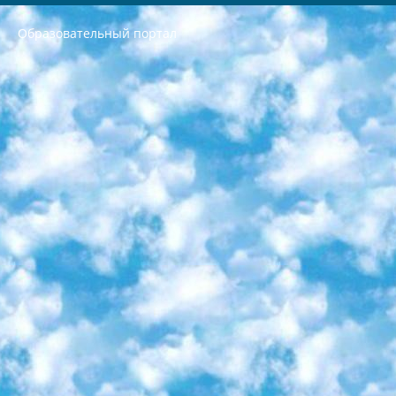
Образовательный портал
РЕСПУБЛИКА УЗБЕКИСТАН МИНИСТРЕРСТВО ДОШКОЛЬНОГО И ШКОЛЬНОГО ОБРАЗОВАНИЯ КОМАНДА в общеобразовательных учреждениях в 2023-2024 учебном году организация и проведение итоговой государственной аттестации обучающихся о Министра дошкольного и школьного образования Республики Узбекистан от 4 марта 2008 года (постановлением Минюста от 20 марта 2008 года № 1778 государственной регистрации) «Итоговое состояние учащихся общего среднего образования на основании положения об утверждении положения об аттестации общего среднего образования выпускной экзамен студентов в образовательных учреждениях в 2023-2024 учебном году В целях организации и прохождения аттестации приказываю: 1. Следующее: перечень предметов, по которым будет проводиться итоговая государственная аттестация и экзамен формы перевода согласно приложению 1; сертификаты международного образца, оценивающие уровень владения иностранными языками перечень согласно приложению 2; 2. Педагогический при специализированных образовательных учреждениях. научно-практический центр квалификации и международной оценки (Д.Давидова) 2024 г. До 25 марта: задания по предметам, по которым будет проводиться итоговая аттестация разработка и утверждение технических условий; итоговая аттестация на основании разработанного предметного задания разработка вопросов по предметам (устно и письменно), экзамен передача; общеобразовательные средние школы и специальные учебные заведения учащиеся выпускных классов школ и интернатов в агентской системе подготовка базы данных экзаменационных материалов и критериев оценки; перевод базы экзаменационных материалов на все языки обучения подать в Республиканский образовательный центр для изготовления; варианты экзаменов на основе разработанных контрольных материалов пусть будут поставлены задачи формирования. 3. Республиканский образовательный центр (Ш.Худайкулов) до 5 апреля 2024 года. до: база данных предоставленных экзаменационных материалов на все языки обучения перевод и экспертиза; для слепых, слабовидящих, глухих, слабослышащих и умственно отсталых детей учащиеся выпускных классов специализированных школ и школ-интернатов база данных экзаменационных материалов на всех преподаваемых языках подготовка критериев оценки; специализированные школы для умственно отсталых детей и технологии для учащихся выпускных классов школ-интернатов разработка соответствующих рекомендаций и критериев проведения ЕГЭ по естествознанию давать задания. 4. Педагогический при специализированных образовательных учреждениях. Научно-практический центр навыков и международной оценки (Д.Давидова), Республика образовательный центр (Худайкулов Ш.) итоговый государственный аттестационный экзамен ориентирован на творческое и логическое мышление при подготовке базы материалов учитывать введение заданий. 5. Следует отметить, что: сертификат государственного образца о знании общеобразовательного предмета и как минимум национальный уровень B1 по предметам на иностранных языках, указанным в Приложении 2. или международно признанный сертификат эквивалентного уровня студенты, изучающие определенный предмет, освобождаются от экзамена; по соответствующим предметам запланирована итоговая государственная аттестация за день до дня, путем жеребьевки Рабочей группой (в письменной форме по предметам, проводимым в форме) из числа сформированных вариантов выбрано 2 варианта; 2 выбранных варианта экзамена анонсированы на официальном сайте министерства и все выпускники по всей стране на основе этих вариантов проводит итоговую государственную аттестацию. 6. Государственное образование учащихся средних общеобразовательных учреждений. знания в соответствии с квалификационными требованиями, которые необходимо приобрести на основании стандартов итоговый (выпускной) контроль для 9 и 11 классов в целях тестирования Экзамены (далее – экзамены) состоят из предметов, перечисленных в приложении 1. будет сделано. 7. Экзамены пройдут с 26 мая по 15 июня 2024 г. (кроме науки физического воспитания). 8. Физическая для учащихся 9 классов общесредних образовательных учреждений. Экзамены по предмету «Образование, квалификация медицина» 1-6 мая 2024 года. сотрудники перевести под присмотр (с отклонениями в физическом или умственном развитии) специализированная школа для детей, школы-интернаты и со сколиозом школы-интернаты санаторного типа для больных детей исключены). 9. Он был слепым, слабовидящим и имел нарушения опорно-двигательного аппарата. экзамены в специализированных школах и интернатах для детей должны проводиться исходя из требований, предъявляемых к общеобразовательным учреждениям (физкультура кроме науки). 10. Специализированная школа для глухих и слабослышащих детей. и экзамены в интернатах и быть реализован в виде письменного теста по математике. 11. Специальность для умственно отсталых детей. Для 9 класса Родной язык и литературное письмо Государственный язык (язык обучения – узбекский). для неклассов) написано Математическое письмо Письменная/устная история Узбекистана Физическое воспитание практично Итоговый контроль Для 11 класса Написание родного языка и литературы (эссе) Математическое письмо Узбекский язык (обучение на узбекском языке) не посещающее общее среднее образование для учреждений)/Образовательное учреждение выбор письменный и устный Иностранный язык письменный/устный Письменная/устная история Узбекистана *По выбору студента:  Химия  Физика  Основы государственного права  География 10 бесплатных образовательных ресурсов - Мы составили подборку онлайн-проектов с интерактивными упражнениями, видеолекциями и статьями. Они помогут вам обрести новые и освежить старые знания бесплатно. 1. «ИНТУИТ» Старейшая образовательная площадка Рунета. Здесь вы найдёте сотни текстовых и видеокурсов на десятки различных тем — от программирования до психологии. Многие курсы подготовлены российскими университетами и крупными международными компаниями вроде Intel и Microsoft. Самостоятельное обучение бесплатное, но желающие могут оплатить услуги персональных наставников. 2. «Смартия» знакомит с актуальными профессиями и подсказывает, как им обучаться. Выбрав заинтересовавшую вас специальность — SMM-специалист, фотограф, веб-дизайнер или другую, — увидите список необходимых для неё умений. Чтобы вы могли освоить их самостоятельно, для каждого умения площадка отображает подборку ссылок на учебные материалы. Хотя «Смартия» ориентируется на русскоязычную аудиторию, часть контента всё же доступна только на английском. 3. «Лекторий Физтеха» Проект Московского физико-технического института (Физтеха). С его помощью вы можете смотреть онлайн серии лекций, записанные на видео в этом вузе. В числе доступных предметов — физика, биология, химия, информационные технологии и другие. К некоторым лекциям администрация ресурса прилагает готовые конспекты, которые можно скачивать в PDF-формате. 4. ITMOcourses Онлайн-площадка Санкт-Петербургского национального исследовательского университета информационных технологий, механики и оптики (ИТМО). Ресурс предоставляет свободный доступ к курсам, разработанным в этом вузе. Каталог материалов разбит на четыре категории: «Оптические системы и технологии», «Приборостроение и робототехника», «Информационные технологии» и «Биотехнологии». Курсы состоят из видеолекций, интерактивных демонстраций и заданий. 5. «КиберЛенинка» Электронная научная библиотека открытого доступа. Каталог площадки регулярно обрастает текстами статей из различных научных изданий. Сгруппированные по журналам и рубрикам публикации можно читать онлайн или скачивать целиком в PDF-формате. Проект нацелен на популяризацию науки за счёт открытого доступа к качественной информации. 6. «ПостНаука» На этом ресурсе публикуют подборки видеолекций, составленные экспертами из разных отраслей и объединённые общими темами. Среди них, к примеру, есть серии «Биоинформатика и геномика», «Культура средневековой Скандинавии» и Cinema Studies о теории кино. Каждая подборка лекций — логически связанная история, рассказанная экспертом от первого лица. Кроме того, на сайте появляются научно-образовательные статьи и тесты на разные темы. 7. «Newочём» Команда проекта «Newочём» отбирает самые интересные тексты из англоязычных СМИ и переводит те из них, за которые голосуют участники сообщества «ВКонтакте». По большей части это научно-популярные статьи. Редакторы придумывают лишь заголовки, в остальном содержание переводов соответствует оригиналам. Полные тексты можно читать прямо в социальной сети. 8. InternetUrok Онлайн-база материалов по основным дисциплинам школьной программы. Информация на сайте структурирована по классам, предметам и темам (урокам). Каждый урок состоит из видеолекций и конспектов. Есть также интерактивные тренажёры и тесты для закрепления пройденного материала. Даже если вы давно окончили школу, возможность повторить программу старших классов всегда может пригодиться. 9. Edutainme Ещё один ресурс об образовании. В отличие от Newtonew, как мне кажется, Edutainme больше ориентируется на представителей индустрии: педагогов, предпринимателей, разработчиков образовательных проектов. Но и любой, кто просто стремится к саморазвитию, найдёт на сайте много полезного и интересного для себя. Например, информацию о новых курсах и образовательных сервисах. 10. Newtonew Онлайн-медиа об образовании и обучении в широком смысле. Авторы Newtonew пишут об инструментах, заведениях, тактиках и стратегиях, которые помогают учить других и получать новые знания самостоятельно. На этой площадке вы найдёте новости, обзоры, аналитические мат