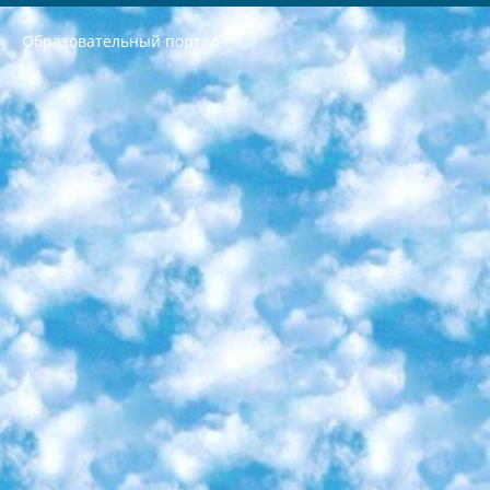
Образовательный портал
РЕСПУБЛИКА УЗБЕКИСТАН МИНИСТРЕРСТВО ДОШКОЛЬНОГО И ШКОЛЬНОГО ОБРАЗОВАНИЯ КОМАНДА в общеобразовательных учреждениях в 2023-2024 учебном году организация и проведение итоговой государственной аттестации обучающихся о Министра дошкольного и школьного образования Республики Узбекистан от 4 марта 2008 года (постановлением Минюста от 20 марта 2008 года № 1778 государственной регистрации) «Итоговое состояние учащихся общего среднего образования на основании положения об утверждении положения об аттестации общего среднего образования выпускной экзамен студентов в образовательных учреждениях в 2023-2024 учебном году В целях организации и прохождения аттестации приказываю: 1. Следующее: перечень предметов, по которым будет проводиться итоговая государственная аттестация и экзамен формы перевода согласно приложению 1; сертификаты международного образца, оценивающие уровень владения иностранными языками перечень согласно приложению 2; 2. Педагогический при специализированных образовательных учреждениях. научно-практический центр квалификации и международной оценки (Д.Давидова) 2024 г. До 25 марта: задания по предметам, по которым будет проводиться итоговая аттестация разработка и утверждение технических условий; итоговая аттестация на основании разработанного предметного задания разработка вопросов по предметам (устно и письменно), экзамен передача; общеобразовательные средние школы и специальные учебные заведения учащиеся выпускных классов школ и интернатов в агентской системе подготовка базы данных экзаменационных материалов и критериев оценки; перевод базы экзаменационных материалов на все языки обучения подать в Республиканский образовательный центр для изготовления; варианты экзаменов на основе разработанных контрольных материалов пусть будут поставлены задачи формирования. 3. Республиканский образовательный центр (Ш.Худайкулов) до 5 апреля 2024 года. до: база данных предоставленных экзаменационных материалов на все языки обучения перевод и экспертиза; для слепых, слабовидящих, глухих, слабослышащих и умственно отсталых детей учащиеся выпускных классов специализированных школ и школ-интернатов база данных экзаменационных материалов на всех преподаваемых языках подготовка критериев оценки; специализированные школы для умственно отсталых детей и технологии для учащихся выпускных классов школ-интернатов разработка соответствующих рекомендаций и критериев проведения ЕГЭ по естествознанию давать задания. 4. Педагогический при специализированных образовательных учреждениях. Научно-практический центр навыков и международной оценки (Д.Давидова), Республика образовательный центр (Худайкулов Ш.) итоговый государственный аттестационный экзамен ориентирован на творческое и логическое мышление при подготовке базы материалов учитывать введение заданий. 5. Следует отметить, что: сертификат государственного образца о знании общеобразовательного предмета и как минимум национальный уровень B1 по предметам на иностранных языках, указанным в Приложении 2. или международно признанный сертификат эквивалентного уровня студенты, изучающие определенный предмет, освобождаются от экзамена; по соответствующим предметам запланирована итоговая государственная аттестация за день до дня, путем жеребьевки Рабочей группой (в письменной форме по предметам, проводимым в форме) из числа сформированных вариантов выбрано 2 варианта; 2 выбранных варианта экзамена анонсированы на официальном сайте министерства и все выпускники по всей стране на основе этих вариантов проводит итоговую государственную аттестацию. 6. Государственное образование учащихся средних общеобразовательных учреждений. знания в соответствии с квалификационными требованиями, которые необходимо приобрести на основании стандартов итоговый (выпускной) контроль для 9 и 11 классов в целях тестирования Экзамены (далее – экзамены) состоят из предметов, перечисленных в приложении 1. будет сделано. 7. Экзамены пройдут с 26 мая по 15 июня 2024 г. (кроме науки физического воспитания). 8. Физическая для учащихся 9 классов общесредних образовательных учреждений. Экзамены по предмету «Образование, квалификация медицина» 1-6 мая 2024 года. сотрудники перевести под присмотр (с отклонениями в физическом или умственном развитии) специализированная школа для детей, школы-интернаты и со сколиозом школы-интернаты санаторного типа для больных детей исключены). 9. Он был слепым, слабовидящим и имел нарушения опорно-двигательного аппарата. экзамены в специализированных школах и интернатах для детей должны проводиться исходя из требований, предъявляемых к общеобразовательным учреждениям (физкультура кроме науки). 10. Специализированная школа для глухих и слабослышащих детей. и экзамены в интернатах и быть реализован в виде письменного теста по математике. 11. Специальность для умственно отсталых детей. Для 9 класса Родной язык и литературное письмо Государственный язык (язык обучения – узбекский). для неклассов) написано Математическое письмо Письменная/устная история Узбекистана Физическое воспитание практично Итоговый контроль Для 11 класса Написание родного языка и литературы (эссе) Математическое письмо Узбекский язык (обучение на узбекском языке) не посещающее общее среднее образование для учреждений)/Образовательное учреждение выбор письменный и устный Иностранный язык письменный/устный Письменная/устная история Узбекистана *По выбору студента:  Химия  Физика  Основы государственного права  География 10 бесплатных образовательных ресурсов - Мы составили подборку онлайн-проектов с интерактивными упражнениями, видеолекциями и статьями. Они помогут вам обрести новые и освежить старые знания бесплатно. 1. «ИНТУИТ» Старейшая образовательная площадка Рунета. Здесь вы найдёте сотни текстовых и видеокурсов на десятки различных тем — от программирования до психологии. Многие курсы подготовлены российскими университетами и крупными международными компаниями вроде Intel и Microsoft. Самостоятельное обучение бесплатное, но желающие могут оплатить услуги персональных наставников. 2. «Смартия» знакомит с актуальными профессиями и подсказывает, как им обучаться. Выбрав заинтересовавшую вас специальность — SMM-специалист, фотограф, веб-дизайнер или другую, — увидите список необходимых для неё умений. Чтобы вы могли освоить их самостоятельно, для каждого умения площадка отображает подборку ссылок на учебные материалы. Хотя «Смартия» ориентируется на русскоязычную аудиторию, часть контента всё же доступна только на английском. 3. «Лекторий Физтеха» Проект Московского физико-технического института (Физтеха). С его помощью вы можете смотреть онлайн серии лекций, записанные на видео в этом вузе. В числе доступных предметов — физика, биология, химия, информационные технологии и другие. К некоторым лекциям администрация ресурса прилагает готовые конспекты, которые можно скачивать в PDF-формате. 4. ITMOcourses Онлайн-площадка Санкт-Петербургского национального исследовательского университета информационных технологий, механики и оптики (ИТМО). Ресурс предоставляет свободный доступ к курсам, разработанным в этом вузе. Каталог материалов разбит на четыре категории: «Оптические системы и технологии», «Приборостроение и робототехника», «Информационные технологии» и «Биотехнологии». Курсы состоят из видеолекций, интерактивных демонстраций и заданий. 5. «КиберЛенинка» Электронная научная библиотека открытого доступа. Каталог площадки регулярно обрастает текстами статей из различных научных изданий. Сгруппированные по журналам и рубрикам публикации можно читать онлайн или скачивать целиком в PDF-формате. Проект нацелен на популяризацию науки за счёт открытого доступа к качественной информации. 6. «ПостНаука» На этом ресурсе публикуют подборки видеолекций, составленные экспертами из разных отраслей и объединённые общими темами. Среди них, к примеру, есть серии «Биоинформатика и геномика», «Культура средневековой Скандинавии» и Cinema Studies о теории кино. Каждая подборка лекций — логически связанная история, рассказанная экспертом от первого лица. Кроме того, на сайте появляются научно-образовательные статьи и тесты на разные темы. 7. «Newочём» Команда проекта «Newочём» отбирает самые интересные тексты из англоязычных СМИ и переводит те из них, за которые голосуют участники сообщества «ВКонтакте». По большей части это научно-популярные статьи. Редакторы придумывают лишь заголовки, в остальном содержание переводов соответствует оригиналам. Полные тексты можно читать прямо в социальной сети. 8. InternetUrok Онлайн-база материалов по основным дисциплинам школьной программы. Информация на сайте структурирована по классам, предметам и темам (урокам). Каждый урок состоит из видеолекций и конспектов. Есть также интерактивные тренажёры и тесты для закрепления пройденного материала. Даже если вы давно окончили школу, возможность повторить программу старших классов всегда может пригодиться. 9. Edutainme Ещё один ресурс об образовании. В отличие от Newtonew, как мне кажется, Edutainme больше ориентируется на представителей индустрии: педагогов, предпринимателей, разработчиков образовательных проектов. Но и любой, кто просто стремится к саморазвитию, найдёт на сайте много полезного и интересного для себя. Например, информацию о новых курсах и образовательных сервисах. 10. Newtonew Онлайн-медиа об образовании и обучении в широком смысле. Авторы Newtonew пишут об инструментах, заведениях, тактиках и стратегиях, которые помогают учить других и получать новые знания самостоятельно. На этой площадке вы найдёте новости, обзоры, аналитические мат