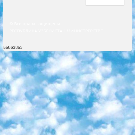
© Все права защищены
РЕСПУБЛИКА УЗБЕКИСТАН МИНИСТРЕРСТВО ДОШКОЛЬНОГО И ШКОЛЬНОГО ОБРАЗОВАНИЯ КОМАНДА в общеобразовательных учреждениях в 2023-2024 учебном году организация и проведение итоговой государственной аттестации обучающихся о Министра дошкольного и школьного образования Республики Узбекистан от 4 марта 2008 года (постановлением Минюста от 20 марта 2008 года № 1778 государственной регистрации) «Итоговое состояние учащихся общего среднего образования на основании положения об утверждении положения об аттестации общего среднего образования выпускной экзамен студентов в образовательных учреждениях в 2023-2024 учебном году В целях организации и прохождения аттестации приказываю: 1. Следующее: перечень предметов, по которым будет проводиться итоговая государственная аттестация и экзамен формы перевода согласно приложению 1; сертификаты международного образца, оценивающие уровень владения иностранными языками перечень согласно приложению 2; 2. Педагогический при специализированных образовательных учреждениях. научно-практический центр квалификации и международной оценки (Д.Давидова) 2024 г. До 25 марта: задания по предметам, по которым будет проводиться итоговая аттестация разработка и утверждение технических условий; итоговая аттестация на основании разработанного предметного задания разработка вопросов по предметам (устно и письменно), экзамен передача; общеобразовательные средние школы и специальные учебные заведения учащиеся выпускных классов школ и интернатов в агентской системе подготовка базы данных экзаменационных материалов и критериев оценки; перевод базы экзаменационных материалов на все языки обучения подать в Республиканский образовательный центр для изготовления; варианты экзаменов на основе разработанных контрольных материалов пусть будут поставлены задачи формирования. 3. Республиканский образовательный центр (Ш.Худайкулов) до 5 апреля 2024 года. до: база данных предоставленных экзаменационных материалов на все языки обучения перевод и экспертиза; для слепых, слабовидящих, глухих, слабослышащих и умственно отсталых детей учащиеся выпускных классов специализированных школ и школ-интернатов база данных экзаменационных материалов на всех преподаваемых языках подготовка критериев оценки; специализированные школы для умственно отсталых детей и технологии для учащихся выпускных классов школ-интернатов разработка соответствующих рекомендаций и критериев проведения ЕГЭ по естествознанию давать задания. 4. Педагогический при специализированных образовательных учреждениях. Научно-практический центр навыков и международной оценки (Д.Давидова), Республика образовательный центр (Худайкулов Ш.) итоговый государственный аттестационный экзамен ориентирован на творческое и логическое мышление при подготовке базы материалов учитывать введение заданий. 5. Следует отметить, что: сертификат государственного образца о знании общеобразовательного предмета и как минимум национальный уровень B1 по предметам на иностранных языках, указанным в Приложении 2. или международно признанный сертификат эквивалентного уровня студенты, изучающие определенный предмет, освобождаются от экзамена; по соответствующим предметам запланирована итоговая государственная аттестация за день до дня, путем жеребьевки Рабочей группой (в письменной форме по предметам, проводимым в форме) из числа сформированных вариантов выбрано 2 варианта; 2 выбранных варианта экзамена анонсированы на официальном сайте министерства и все выпускники по всей стране на основе этих вариантов проводит итоговую государственную аттестацию. 6. Государственное образование учащихся средних общеобразовательных учреждений. знания в соответствии с квалификационными требованиями, которые необходимо приобрести на основании стандартов итоговый (выпускной) контроль для 9 и 11 классов в целях тестирования Экзамены (далее – экзамены) состоят из предметов, перечисленных в приложении 1. будет сделано. 7. Экзамены пройдут с 26 мая по 15 июня 2024 г. (кроме науки физического воспитания). 8. Физическая для учащихся 9 классов общесредних образовательных учреждений. Экзамены по предмету «Образование, квалификация медицина» 1-6 мая 2024 года. сотрудники перевести под присмотр (с отклонениями в физическом или умственном развитии) специализированная школа для детей, школы-интернаты и со сколиозом школы-интернаты санаторного типа для больных детей исключены). 9. Он был слепым, слабовидящим и имел нарушения опорно-двигательного аппарата. экзамены в специализированных школах и интернатах для детей должны проводиться исходя из требований, предъявляемых к общеобразовательным учреждениям (физкультура кроме науки). 10. Специализированная школа для глухих и слабослышащих детей. и экзамены в интернатах и быть реализован в виде письменного теста по математике. 11. Специальность для умственно отсталых детей. Для 9 класса Родной язык и литературное письмо Государственный язык (язык обучения – узбекский). для неклассов) написано Математическое письмо Письменная/устная история Узбекистана Физическое воспитание практично Итоговый контроль Для 11 класса Написание родного языка и литературы (эссе) Математическое письмо Узбекский язык (обучение на узбекском языке) не посещающее общее среднее образование для учреждений)/Образовательное учреждение выбор письменный и устный Иностранный язык письменный/устный Письменная/устная история Узбекистана *По выбору студента:  Химия  Физика  Основы государственного права  География 10 бесплатных образовательных ресурсов - Мы составили подборку онлайн-проектов с интерактивными упражнениями, видеолекциями и статьями. Они помогут вам обрести новые и освежить старые знания бесплатно. 1. «ИНТУИТ» Старейшая образовательная площадка Рунета. Здесь вы найдёте сотни текстовых и видеокурсов на десятки различных тем — от программирования до психологии. Многие курсы подготовлены российскими университетами и крупными международными компаниями вроде Intel и Microsoft. Самостоятельное обучение бесплатное, но желающие могут оплатить услуги персональных наставников. 2. «Смартия» знакомит с актуальными профессиями и подсказывает, как им обучаться. Выбрав заинтересовавшую вас специальность — SMM-специалист, фотограф, веб-дизайнер или другую, — увидите список необходимых для неё умений. Чтобы вы могли освоить их самостоятельно, для каждого умения площадка отображает подборку ссылок на учебные материалы. Хотя «Смартия» ориентируется на русскоязычную аудиторию, часть контента всё же доступна только на английском. 3. «Лекторий Физтеха» Проект Московского физико-технического института (Физтеха). С его помощью вы можете смотреть онлайн серии лекций, записанные на видео в этом вузе. В числе доступных предметов — физика, биология, химия, информационные технологии и другие. К некоторым лекциям администрация ресурса прилагает готовые конспекты, которые можно скачивать в PDF-формате. 4. ITMOcourses Онлайн-площадка Санкт-Петербургского национального исследовательского университета информационных технологий, механики и оптики (ИТМО). Ресурс предоставляет свободный доступ к курсам, разработанным в этом вузе. Каталог материалов разбит на четыре категории: «Оптические системы и технологии», «Приборостроение и робототехника», «Информационные технологии» и «Биотехнологии». Курсы состоят из видеолекций, интерактивных демонстраций и заданий. 5. «КиберЛенинка» Электронная научная библиотека открытого доступа. Каталог площадки регулярно обрастает текстами статей из различных научных изданий. Сгруппированные по журналам и рубрикам публикации можно читать онлайн или скачивать целиком в PDF-формате. Проект нацелен на популяризацию науки за счёт открытого доступа к качественной информации. 6. «ПостНаука» На этом ресурсе публикуют подборки видеолекций, составленные экспертами из разных отраслей и объединённые общими темами. Среди них, к примеру, есть серии «Биоинформатика и геномика», «Культура средневековой Скандинавии» и Cinema Studies о теории кино. Каждая подборка лекций — логически связанная история, рассказанная экспертом от первого лица. Кроме того, на сайте появляются научно-образовательные статьи и тесты на разные темы. 7. «Newочём» Команда проекта «Newочём» отбирает самые интересные тексты из англоязычных СМИ и переводит те из них, за которые голосуют участники сообщества «ВКонтакте». По большей части это научно-популярные статьи. Редакторы придумывают лишь заголовки, в остальном содержание переводов соответствует оригиналам. Полные тексты можно читать прямо в социальной сети. 8. InternetUrok Онлайн-база материалов по основным дисциплинам школьной программы. Информация на сайте структурирована по классам, предметам и темам (урокам). Каждый урок состоит из видеолекций и конспектов. Есть также интерактивные тренажёры и тесты для закрепления пройденного материала. Даже если вы давно окончили школу, возможность повторить программу старших классов всегда может пригодиться. 9. Edutainme Ещё один ресурс об образовании. В отличие от Newtonew, как мне кажется, Edutainme больше ориентируется на представителей индустрии: педагогов, предпринимателей, разработчиков образовательных проектов. Но и любой, кто просто стремится к саморазвитию, найдёт на сайте много полезного и интересного для себя. Например, информацию о новых курсах и образовательных сервисах. 10. Newtonew Онлайн-медиа об образовании и обучении в широком смысле. Авторы Newtonew пишут об инструментах, заведениях, тактиках и стратегиях, которые помогают учить других и получать новые знания самостоятельно. На этой площадке вы найдёте новости, обзоры, аналитические мате
55863853