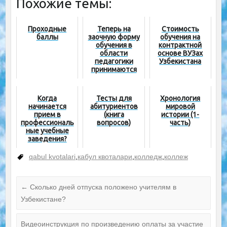
Похожие темы:
Проходные
Теперь на
Стоимость
баллы
заочную форму
обучения на
обучения в
контрактной
области
основе ВУЗах
педагогики
Узбекистана
принимаются
учителя со
стажем 5 лет
Когда
Тесты для
Хронология
начинается
абитуриентов
мировой
прием в
(книга
истории (1-
профессиональ
вопросов)
часть)
ные учебные
заведения?
qabul kvotalari
,
кабул квоталари
,
колледж
,
коллеж
←
Сколько дней отпуска положено учителям в
Узбекистане?
Видеоинструкция по произведению оплаты за участие