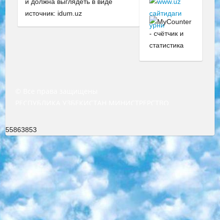
и должна выглядеть в виде
источник: idum.uz
© Все права защищены
РЕСПУБЛИКА УЗБЕКИСТАН МИНИСТРЕРСТВО ДОШКОЛЬНОГО И ШКОЛЬНОГО ОБРАЗОВАНИЯ КОМАНДА в общеобразовательных учреждениях в 2023-2024 учебном году организация и проведение итоговой государственной аттестации обучающихся о Министра дошкольного и школьного образования Республики Узбекистан от 4 марта 2008 года (постановлением Минюста от 20 марта 2008 года № 1778 государственной регистрации) «Итоговое состояние учащихся общего среднего образования на основании положения об утверждении положения об аттестации общего среднего образования выпускной экзамен студентов в образовательных учреждениях в 2023-2024 учебном году В целях организации и прохождения аттестации приказываю: 1. Следующее: перечень предметов, по которым будет проводиться итоговая государственная аттестация и экзамен формы перевода согласно приложению 1; сертификаты международного образца, оценивающие уровень владения иностранными языками перечень согласно приложению 2; 2. Педагогический при специализированных образовательных учреждениях. научно-практический центр квалификации и международной оценки (Д.Давидова) 2024 г. До 25 марта: задания по предметам, по которым будет проводиться итоговая аттестация разработка и утверждение технических условий; итоговая аттестация на основании разработанного предметного задания разработка вопросов по предметам (устно и письменно), экзамен передача; общеобразовательные средние школы и специальные учебные заведения учащиеся выпускных классов школ и интернатов в агентской системе подготовка базы данных экзаменационных материалов и критериев оценки; перевод базы экзаменационных материалов на все языки обучения подать в Республиканский образовательный центр для изготовления; варианты экзаменов на основе разработанных контрольных материалов пусть будут поставлены задачи формирования. 3. Республиканский образовательный центр (Ш.Худайкулов) до 5 апреля 2024 года. до: база данных предоставленных экзаменационных материалов на все языки обучения перевод и экспертиза; для слепых, слабовидящих, глухих, слабослышащих и умственно отсталых детей учащиеся выпускных классов специализированных школ и школ-интернатов база данных экзаменационных материалов на всех преподаваемых языках подготовка критериев оценки; специализированные школы для умственно отсталых детей и технологии для учащихся выпускных классов школ-интернатов разработка соответствующих рекомендаций и критериев проведения ЕГЭ по естествознанию давать задания. 4. Педагогический при специализированных образовательных учреждениях. Научно-практический центр навыков и международной оценки (Д.Давидова), Республика образовательный центр (Худайкулов Ш.) итоговый государственный аттестационный экзамен ориентирован на творческое и логическое мышление при подготовке базы материалов учитывать введение заданий. 5. Следует отметить, что: сертификат государственного образца о знании общеобразовательного предмета и как минимум национальный уровень B1 по предметам на иностранных языках, указанным в Приложении 2. или международно признанный сертификат эквивалентного уровня студенты, изучающие определенный предмет, освобождаются от экзамена; по соответствующим предметам запланирована итоговая государственная аттестация за день до дня, путем жеребьевки Рабочей группой (в письменной форме по предметам, проводимым в форме) из числа сформированных вариантов выбрано 2 варианта; 2 выбранных варианта экзамена анонсированы на официальном сайте министерства и все выпускники по всей стране на основе этих вариантов проводит итоговую государственную аттестацию. 6. Государственное образование учащихся средних общеобразовательных учреждений. знания в соответствии с квалификационными требованиями, которые необходимо приобрести на основании стандартов итоговый (выпускной) контроль для 9 и 11 классов в целях тестирования Экзамены (далее – экзамены) состоят из предметов, перечисленных в приложении 1. будет сделано. 7. Экзамены пройдут с 26 мая по 15 июня 2024 г. (кроме науки физического воспитания). 8. Физическая для учащихся 9 классов общесредних образовательных учреждений. Экзамены по предмету «Образование, квалификация медицина» 1-6 мая 2024 года. сотрудники перевести под присмотр (с отклонениями в физическом или умственном развитии) специализированная школа для детей, школы-интернаты и со сколиозом школы-интернаты санаторного типа для больных детей исключены). 9. Он был слепым, слабовидящим и имел нарушения опорно-двигательного аппарата. экзамены в специализированных школах и интернатах для детей должны проводиться исходя из требований, предъявляемых к общеобразовательным учреждениям (физкультура кроме науки). 10. Специализированная школа для глухих и слабослышащих детей. и экзамены в интернатах и быть реализован в виде письменного теста по математике. 11. Специальность для умственно отсталых детей. Для 9 класса Родной язык и литературное письмо Государственный язык (язык обучения – узбекский). для неклассов) написано Математическое письмо Письменная/устная история Узбекистана Физическое воспитание практично Итоговый контроль Для 11 класса Написание родного языка и литературы (эссе) Математическое письмо Узбекский язык (обучение на узбекском языке) не посещающее общее среднее образование для учреждений)/Образовательное учреждение выбор письменный и устный Иностранный язык письменный/устный Письменная/устная история Узбекистана *По выбору студента:  Химия  Физика  Основы государственного права  География 10 бесплатных образовательных ресурсов - Мы составили подборку онлайн-проектов с интерактивными упражнениями, видеолекциями и статьями. Они помогут вам обрести новые и освежить старые знания бесплатно. 1. «ИНТУИТ» Старейшая образовательная площадка Рунета. Здесь вы найдёте сотни текстовых и видеокурсов на десятки различных тем — от программирования до психологии. Многие курсы подготовлены российскими университетами и крупными международными компаниями вроде Intel и Microsoft. Самостоятельное обучение бесплатное, но желающие могут оплатить услуги персональных наставников. 2. «Смартия» знакомит с актуальными профессиями и подсказывает, как им обучаться. Выбрав заинтересовавшую вас специальность — SMM-специалист, фотограф, веб-дизайнер или другую, — увидите список необходимых для неё умений. Чтобы вы могли освоить их самостоятельно, для каждого умения площадка отображает подборку ссылок на учебные материалы. Хотя «Смартия» ориентируется на русскоязычную аудиторию, часть контента всё же доступна только на английском. 3. «Лекторий Физтеха» Проект Московского физико-технического института (Физтеха). С его помощью вы можете смотреть онлайн серии лекций, записанные на видео в этом вузе. В числе доступных предметов — физика, биология, химия, информационные технологии и другие. К некоторым лекциям администрация ресурса прилагает готовые конспекты, которые можно скачивать в PDF-формате. 4. ITMOcourses Онлайн-площадка Санкт-Петербургского национального исследовательского университета информационных технологий, механики и оптики (ИТМО). Ресурс предоставляет свободный доступ к курсам, разработанным в этом вузе. Каталог материалов разбит на четыре категории: «Оптические системы и технологии», «Приборостроение и робототехника», «Информационные технологии» и «Биотехнологии». Курсы состоят из видеолекций, интерактивных демонстраций и заданий. 5. «КиберЛенинка» Электронная научная библиотека открытого доступа. Каталог площадки регулярно обрастает текстами статей из различных научных изданий. Сгруппированные по журналам и рубрикам публикации можно читать онлайн или скачивать целиком в PDF-формате. Проект нацелен на популяризацию науки за счёт открытого доступа к качественной информации. 6. «ПостНаука» На этом ресурсе публикуют подборки видеолекций, составленные экспертами из разных отраслей и объединённые общими темами. Среди них, к примеру, есть серии «Биоинформатика и геномика», «Культура средневековой Скандинавии» и Cinema Studies о теории кино. Каждая подборка лекций — логически связанная история, рассказанная экспертом от первого лица. Кроме того, на сайте появляются научно-образовательные статьи и тесты на разные темы. 7. «Newочём» Команда проекта «Newочём» отбирает самые интересные тексты из англоязычных СМИ и переводит те из них, за которые голосуют участники сообщества «ВКонтакте». По большей части это научно-популярные статьи. Редакторы придумывают лишь заголовки, в остальном содержание переводов соответствует оригиналам. Полные тексты можно читать прямо в социальной сети. 8. InternetUrok Онлайн-база материалов по основным дисциплинам школьной программы. Информация на сайте структурирована по классам, предметам и темам (урокам). Каждый урок состоит из видеолекций и конспектов. Есть также интерактивные тренажёры и тесты для закрепления пройденного материала. Даже если вы давно окончили школу, возможность повторить программу старших классов всегда может пригодиться. 9. Edutainme Ещё один ресурс об образовании. В отличие от Newtonew, как мне кажется, Edutainme больше ориентируется на представителей индустрии: педагогов, предпринимателей, разработчиков образовательных проектов. Но и любой, кто просто стремится к саморазвитию, найдёт на сайте много полезного и интересного для себя. Например, информацию о новых курсах и образовательных сервисах. 10. Newtonew Онлайн-медиа об образовании и обучении в широком смысле. Авторы Newtonew пишут об инструментах, заведениях, тактиках и стратегиях, которые помогают учить других и получать новые знания самостоятельно. На этой площадке вы найдёте новости, обзоры, аналитические мате
55863853