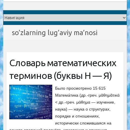
so’zlarning lug’aviy ma’nosi
Словарь математических
терминов (буквы Н — Я)
Было просмотрено 15 615
Матема́тика (др.-греч. μᾰθημᾰτικά
< др.-греч. μάθημα — изучение,
наука) — наука о структурах,
порядке и отношениях,
исторически сложившаяся на