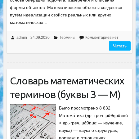
основе операций подсчёта, измерения и описания
формы объектов. Математические объекты создаются
путём идеализации свойств реальных или других
математических…
admin
24.09.2020
Термины
Комментариев нет
Читать
Словарь математических
терминов (буквы З — М)
Было просмотрено 8 832
Матема́тика (др.-греч. μᾰθημᾰτικά
< др.-греч. μάθημα — изучение,
наука) — наука о структурах,
порядке и отношениях,