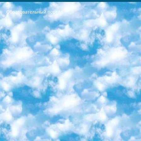
Образовательный портал
РЕСПУБЛИКА УЗБЕКИСТАН МИНИСТРЕРСТВО ДОШКОЛЬНОГО И ШКОЛЬНОГО ОБРАЗОВАНИЯ КОМАНДА в общеобразовательных учреждениях в 2023-2024 учебном году организация и проведение итоговой государственной аттестации обучающихся о Министра дошкольного и школьного образования Республики Узбекистан от 4 марта 2008 года (постановлением Минюста от 20 марта 2008 года № 1778 государственной регистрации) «Итоговое состояние учащихся общего среднего образования на основании положения об утверждении положения об аттестации общего среднего образования выпускной экзамен студентов в образовательных учреждениях в 2023-2024 учебном году В целях организации и прохождения аттестации приказываю: 1. Следующее: перечень предметов, по которым будет проводиться итоговая государственная аттестация и экзамен формы перевода согласно приложению 1; сертификаты международного образца, оценивающие уровень владения иностранными языками перечень согласно приложению 2; 2. Педагогический при специализированных образовательных учреждениях. научно-практический центр квалификации и международной оценки (Д.Давидова) 2024 г. До 25 марта: задания по предметам, по которым будет проводиться итоговая аттестация разработка и утверждение технических условий; итоговая аттестация на основании разработанного предметного задания разработка вопросов по предметам (устно и письменно), экзамен передача; общеобразовательные средние школы и специальные учебные заведения учащиеся выпускных классов школ и интернатов в агентской системе подготовка базы данных экзаменационных материалов и критериев оценки; перевод базы экзаменационных материалов на все языки обучения подать в Республиканский образовательный центр для изготовления; варианты экзаменов на основе разработанных контрольных материалов пусть будут поставлены задачи формирования. 3. Республиканский образовательный центр (Ш.Худайкулов) до 5 апреля 2024 года. до: база данных предоставленных экзаменационных материалов на все языки обучения перевод и экспертиза; для слепых, слабовидящих, глухих, слабослышащих и умственно отсталых детей учащиеся выпускных классов специализированных школ и школ-интернатов база данных экзаменационных материалов на всех преподаваемых языках подготовка критериев оценки; специализированные школы для умственно отсталых детей и технологии для учащихся выпускных классов школ-интернатов разработка соответствующих рекомендаций и критериев проведения ЕГЭ по естествознанию давать задания. 4. Педагогический при специализированных образовательных учреждениях. Научно-практический центр навыков и международной оценки (Д.Давидова), Республика образовательный центр (Худайкулов Ш.) итоговый государственный аттестационный экзамен ориентирован на творческое и логическое мышление при подготовке базы материалов учитывать введение заданий. 5. Следует отметить, что: сертификат государственного образца о знании общеобразовательного предмета и как минимум национальный уровень B1 по предметам на иностранных языках, указанным в Приложении 2. или международно признанный сертификат эквивалентного уровня студенты, изучающие определенный предмет, освобождаются от экзамена; по соответствующим предметам запланирована итоговая государственная аттестация за день до дня, путем жеребьевки Рабочей группой (в письменной форме по предметам, проводимым в форме) из числа сформированных вариантов выбрано 2 варианта; 2 выбранных варианта экзамена анонсированы на официальном сайте министерства и все выпускники по всей стране на основе этих вариантов проводит итоговую государственную аттестацию. 6. Государственное образование учащихся средних общеобразовательных учреждений. знания в соответствии с квалификационными требованиями, которые необходимо приобрести на основании стандартов итоговый (выпускной) контроль для 9 и 11 классов в целях тестирования Экзамены (далее – экзамены) состоят из предметов, перечисленных в приложении 1. будет сделано. 7. Экзамены пройдут с 26 мая по 15 июня 2024 г. (кроме науки физического воспитания). 8. Физическая для учащихся 9 классов общесредних образовательных учреждений. Экзамены по предмету «Образование, квалификация медицина» 1-6 мая 2024 года. сотрудники перевести под присмотр (с отклонениями в физическом или умственном развитии) специализированная школа для детей, школы-интернаты и со сколиозом школы-интернаты санаторного типа для больных детей исключены). 9. Он был слепым, слабовидящим и имел нарушения опорно-двигательного аппарата. экзамены в специализированных школах и интернатах для детей должны проводиться исходя из требований, предъявляемых к общеобразовательным учреждениям (физкультура кроме науки). 10. Специализированная школа для глухих и слабослышащих детей. и экзамены в интернатах и быть реализован в виде письменного теста по математике. 11. Специальность для умственно отсталых детей. Для 9 класса Родной язык и литературное письмо Государственный язык (язык обучения – узбекский). для неклассов) написано Математическое письмо Письменная/устная история Узбекистана Физическое воспитание практично Итоговый контроль Для 11 класса Написание родного языка и литературы (эссе) Математическое письмо Узбекский язык (обучение на узбекском языке) не посещающее общее среднее образование для учреждений)/Образовательное учреждение выбор письменный и устный Иностранный язык письменный/устный Письменная/устная история Узбекистана *По выбору студента:  Химия  Физика  Основы государственного права  География 10 бесплатных образовательных ресурсов - Мы составили подборку онлайн-проектов с интерактивными упражнениями, видеолекциями и статьями. Они помогут вам обрести новые и освежить старые знания бесплатно. 1. «ИНТУИТ» Старейшая образовательная площадка Рунета. Здесь вы найдёте сотни текстовых и видеокурсов на десятки различных тем — от программирования до психологии. Многие курсы подготовлены российскими университетами и крупными международными компаниями вроде Intel и Microsoft. Самостоятельное обучение бесплатное, но желающие могут оплатить услуги персональных наставников. 2. «Смартия» знакомит с актуальными профессиями и подсказывает, как им обучаться. Выбрав заинтересовавшую вас специальность — SMM-специалист, фотограф, веб-дизайнер или другую, — увидите список необходимых для неё умений. Чтобы вы могли освоить их самостоятельно, для каждого умения площадка отображает подборку ссылок на учебные материалы. Хотя «Смартия» ориентируется на русскоязычную аудиторию, часть контента всё же доступна только на английском. 3. «Лекторий Физтеха» Проект Московского физико-технического института (Физтеха). С его помощью вы можете смотреть онлайн серии лекций, записанные на видео в этом вузе. В числе доступных предметов — физика, биология, химия, информационные технологии и другие. К некоторым лекциям администрация ресурса прилагает готовые конспекты, которые можно скачивать в PDF-формате. 4. ITMOcourses Онлайн-площадка Санкт-Петербургского национального исследовательского университета информационных технологий, механики и оптики (ИТМО). Ресурс предоставляет свободный доступ к курсам, разработанным в этом вузе. Каталог материалов разбит на четыре категории: «Оптические системы и технологии», «Приборостроение и робототехника», «Информационные технологии» и «Биотехнологии». Курсы состоят из видеолекций, интерактивных демонстраций и заданий. 5. «КиберЛенинка» Электронная научная библиотека открытого доступа. Каталог площадки регулярно обрастает текстами статей из различных научных изданий. Сгруппированные по журналам и рубрикам публикации можно читать онлайн или скачивать целиком в PDF-формате. Проект нацелен на популяризацию науки за счёт открытого доступа к качественной информации. 6. «ПостНаука» На этом ресурсе публикуют подборки видеолекций, составленные экспертами из разных отраслей и объединённые общими темами. Среди них, к примеру, есть серии «Биоинформатика и геномика», «Культура средневековой Скандинавии» и Cinema Studies о теории кино. Каждая подборка лекций — логически связанная история, рассказанная экспертом от первого лица. Кроме того, на сайте появляются научно-образовательные статьи и тесты на разные темы. 7. «Newочём» Команда проекта «Newочём» отбирает самые интересные тексты из англоязычных СМИ и переводит те из них, за которые голосуют участники сообщества «ВКонтакте». По большей части это научно-популярные статьи. Редакторы придумывают лишь заголовки, в остальном содержание переводов соответствует оригиналам. Полные тексты можно читать прямо в социальной сети. 8. InternetUrok Онлайн-база материалов по основным дисциплинам школьной программы. Информация на сайте структурирована по классам, предметам и темам (урокам). Каждый урок состоит из видеолекций и конспектов. Есть также интерактивные тренажёры и тесты для закрепления пройденного материала. Даже если вы давно окончили школу, возможность повторить программу старших классов всегда может пригодиться. 9. Edutainme Ещё один ресурс об образовании. В отличие от Newtonew, как мне кажется, Edutainme больше ориентируется на представителей индустрии: педагогов, предпринимателей, разработчиков образовательных проектов. Но и любой, кто просто стремится к саморазвитию, найдёт на сайте много полезного и интересного для себя. Например, информацию о новых курсах и образовательных сервисах. 10. Newtonew Онлайн-медиа об образовании и обучении в широком смысле. Авторы Newtonew пишут об инструментах, заведениях, тактиках и стратегиях, которые помогают учить других и получать новые знания самостоятельно. На этой площадке вы найдёте новости, обзоры, аналитические мат