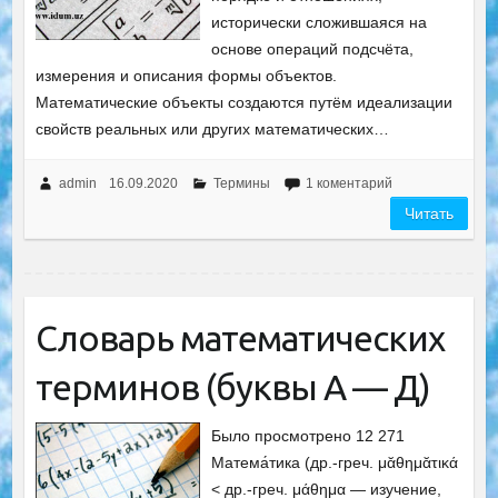
исторически сложившаяся на
основе операций подсчёта,
измерения и описания формы объектов.
Математические объекты создаются путём идеализации
свойств реальных или других математических…
admin
16.09.2020
Термины
1 коментарий
Читать
Словарь математических
терминов (буквы А — Д)
Было просмотрено 12 271
Матема́тика (др.-греч. μᾰθημᾰτικά
< др.-греч. μάθημα — изучение,