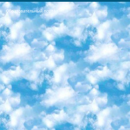
Образовательный портал
РЕСПУБЛИКА УЗБЕКИСТАН МИНИСТРЕРСТВО ДОШКОЛЬНОГО И ШКОЛЬНОГО ОБРАЗОВАНИЯ КОМАНДА в общеобразовательных учреждениях в 2023-2024 учебном году организация и проведение итоговой государственной аттестации обучающихся о Министра дошкольного и школьного образования Республики Узбекистан от 4 марта 2008 года (постановлением Минюста от 20 марта 2008 года № 1778 государственной регистрации) «Итоговое состояние учащихся общего среднего образования на основании положения об утверждении положения об аттестации общего среднего образования выпускной экзамен студентов в образовательных учреждениях в 2023-2024 учебном году В целях организации и прохождения аттестации приказываю: 1. Следующее: перечень предметов, по которым будет проводиться итоговая государственная аттестация и экзамен формы перевода согласно приложению 1; сертификаты международного образца, оценивающие уровень владения иностранными языками перечень согласно приложению 2; 2. Педагогический при специализированных образовательных учреждениях. научно-практический центр квалификации и международной оценки (Д.Давидова) 2024 г. До 25 марта: задания по предметам, по которым будет проводиться итоговая аттестация разработка и утверждение технических условий; итоговая аттестация на основании разработанного предметного задания разработка вопросов по предметам (устно и письменно), экзамен передача; общеобразовательные средние школы и специальные учебные заведения учащиеся выпускных классов школ и интернатов в агентской системе подготовка базы данных экзаменационных материалов и критериев оценки; перевод базы экзаменационных материалов на все языки обучения подать в Республиканский образовательный центр для изготовления; варианты экзаменов на основе разработанных контрольных материалов пусть будут поставлены задачи формирования. 3. Республиканский образовательный центр (Ш.Худайкулов) до 5 апреля 2024 года. до: база данных предоставленных экзаменационных материалов на все языки обучения перевод и экспертиза; для слепых, слабовидящих, глухих, слабослышащих и умственно отсталых детей учащиеся выпускных классов специализированных школ и школ-интернатов база данных экзаменационных материалов на всех преподаваемых языках подготовка критериев оценки; специализированные школы для умственно отсталых детей и технологии для учащихся выпускных классов школ-интернатов разработка соответствующих рекомендаций и критериев проведения ЕГЭ по естествознанию давать задания. 4. Педагогический при специализированных образовательных учреждениях. Научно-практический центр навыков и международной оценки (Д.Давидова), Республика образовательный центр (Худайкулов Ш.) итоговый государственный аттестационный экзамен ориентирован на творческое и логическое мышление при подготовке базы материалов учитывать введение заданий. 5. Следует отметить, что: сертификат государственного образца о знании общеобразовательного предмета и как минимум национальный уровень B1 по предметам на иностранных языках, указанным в Приложении 2. или международно признанный сертификат эквивалентного уровня студенты, изучающие определенный предмет, освобождаются от экзамена; по соответствующим предметам запланирована итоговая государственная аттестация за день до дня, путем жеребьевки Рабочей группой (в письменной форме по предметам, проводимым в форме) из числа сформированных вариантов выбрано 2 варианта; 2 выбранных варианта экзамена анонсированы на официальном сайте министерства и все выпускники по всей стране на основе этих вариантов проводит итоговую государственную аттестацию. 6. Государственное образование учащихся средних общеобразовательных учреждений. знания в соответствии с квалификационными требованиями, которые необходимо приобрести на основании стандартов итоговый (выпускной) контроль для 9 и 11 классов в целях тестирования Экзамены (далее – экзамены) состоят из предметов, перечисленных в приложении 1. будет сделано. 7. Экзамены пройдут с 26 мая по 15 июня 2024 г. (кроме науки физического воспитания). 8. Физическая для учащихся 9 классов общесредних образовательных учреждений. Экзамены по предмету «Образование, квалификация медицина» 1-6 мая 2024 года. сотрудники перевести под присмотр (с отклонениями в физическом или умственном развитии) специализированная школа для детей, школы-интернаты и со сколиозом школы-интернаты санаторного типа для больных детей исключены). 9. Он был слепым, слабовидящим и имел нарушения опорно-двигательного аппарата. экзамены в специализированных школах и интернатах для детей должны проводиться исходя из требований, предъявляемых к общеобразовательным учреждениям (физкультура кроме науки). 10. Специализированная школа для глухих и слабослышащих детей. и экзамены в интернатах и быть реализован в виде письменного теста по математике. 11. Специальность для умственно отсталых детей. Для 9 класса Родной язык и литературное письмо Государственный язык (язык обучения – узбекский). для неклассов) написано Математическое письмо Письменная/устная история Узбекистана Физическое воспитание практично Итоговый контроль Для 11 класса Написание родного языка и литературы (эссе) Математическое письмо Узбекский язык (обучение на узбекском языке) не посещающее общее среднее образование для учреждений)/Образовательное учреждение выбор письменный и устный Иностранный язык письменный/устный Письменная/устная история Узбекистана *По выбору студента:  Химия  Физика  Основы государственного права  География 10 бесплатных образовательных ресурсов - Мы составили подборку онлайн-проектов с интерактивными упражнениями, видеолекциями и статьями. Они помогут вам обрести новые и освежить старые знания бесплатно. 1. «ИНТУИТ» Старейшая образовательная площадка Рунета. Здесь вы найдёте сотни текстовых и видеокурсов на десятки различных тем — от программирования до психологии. Многие курсы подготовлены российскими университетами и крупными международными компаниями вроде Intel и Microsoft. Самостоятельное обучение бесплатное, но желающие могут оплатить услуги персональных наставников. 2. «Смартия» знакомит с актуальными профессиями и подсказывает, как им обучаться. Выбрав заинтересовавшую вас специальность — SMM-специалист, фотограф, веб-дизайнер или другую, — увидите список необходимых для неё умений. Чтобы вы могли освоить их самостоятельно, для каждого умения площадка отображает подборку ссылок на учебные материалы. Хотя «Смартия» ориентируется на русскоязычную аудиторию, часть контента всё же доступна только на английском. 3. «Лекторий Физтеха» Проект Московского физико-технического института (Физтеха). С его помощью вы можете смотреть онлайн серии лекций, записанные на видео в этом вузе. В числе доступных предметов — физика, биология, химия, информационные технологии и другие. К некоторым лекциям администрация ресурса прилагает готовые конспекты, которые можно скачивать в PDF-формате. 4. ITMOcourses Онлайн-площадка Санкт-Петербургского национального исследовательского университета информационных технологий, механики и оптики (ИТМО). Ресурс предоставляет свободный доступ к курсам, разработанным в этом вузе. Каталог материалов разбит на четыре категории: «Оптические системы и технологии», «Приборостроение и робототехника», «Информационные технологии» и «Биотехнологии». Курсы состоят из видеолекций, интерактивных демонстраций и заданий. 5. «КиберЛенинка» Электронная научная библиотека открытого доступа. Каталог площадки регулярно обрастает текстами статей из различных научных изданий. Сгруппированные по журналам и рубрикам публикации можно читать онлайн или скачивать целиком в PDF-формате. Проект нацелен на популяризацию науки за счёт открытого доступа к качественной информации. 6. «ПостНаука» На этом ресурсе публикуют подборки видеолекций, составленные экспертами из разных отраслей и объединённые общими темами. Среди них, к примеру, есть серии «Биоинформатика и геномика», «Культура средневековой Скандинавии» и Cinema Studies о теории кино. Каждая подборка лекций — логически связанная история, рассказанная экспертом от первого лица. Кроме того, на сайте появляются научно-образовательные статьи и тесты на разные темы. 7. «Newочём» Команда проекта «Newочём» отбирает самые интересные тексты из англоязычных СМИ и переводит те из них, за которые голосуют участники сообщества «ВКонтакте». По большей части это научно-популярные статьи. Редакторы придумывают лишь заголовки, в остальном содержание переводов соответствует оригиналам. Полные тексты можно читать прямо в социальной сети. 8. InternetUrok Онлайн-база материалов по основным дисциплинам школьной программы. Информация на сайте структурирована по классам, предметам и темам (урокам). Каждый урок состоит из видеолекций и конспектов. Есть также интерактивные тренажёры и тесты для закрепления пройденного материала. Даже если вы давно окончили школу, возможность повторить программу старших классов всегда может пригодиться. 9. Edutainme Ещё один ресурс об образовании. В отличие от Newtonew, как мне кажется, Edutainme больше ориентируется на представителей индустрии: педагогов, предпринимателей, разработчиков образовательных проектов. Но и любой, кто просто стремится к саморазвитию, найдёт на сайте много полезного и интересного для себя. Например, информацию о новых курсах и образовательных сервисах. 10. Newtonew Онлайн-медиа об образовании и обучении в широком смысле. Авторы Newtonew пишут об инструментах, заведениях, тактиках и стратегиях, которые помогают учить других и получать новые знания самостоятельно. На этой площадке вы найдёте новости, обзоры, аналитические мат