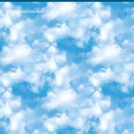
Образовательный портал
РЕСПУБЛИКА УЗБЕКИСТАН МИНИСТРЕРСТВО ДОШКОЛЬНОГО И ШКОЛЬНОГО ОБРАЗОВАНИЯ КОМАНДА в общеобразовательных учреждениях в 2023-2024 учебном году организация и проведение итоговой государственной аттестации обучающихся о Министра дошкольного и школьного образования Республики Узбекистан от 4 марта 2008 года (постановлением Минюста от 20 марта 2008 года № 1778 государственной регистрации) «Итоговое состояние учащихся общего среднего образования на основании положения об утверждении положения об аттестации общего среднего образования выпускной экзамен студентов в образовательных учреждениях в 2023-2024 учебном году В целях организации и прохождения аттестации приказываю: 1. Следующее: перечень предметов, по которым будет проводиться итоговая государственная аттестация и экзамен формы перевода согласно приложению 1; сертификаты международного образца, оценивающие уровень владения иностранными языками перечень согласно приложению 2; 2. Педагогический при специализированных образовательных учреждениях. научно-практический центр квалификации и международной оценки (Д.Давидова) 2024 г. До 25 марта: задания по предметам, по которым будет проводиться итоговая аттестация разработка и утверждение технических условий; итоговая аттестация на основании разработанного предметного задания разработка вопросов по предметам (устно и письменно), экзамен передача; общеобразовательные средние школы и специальные учебные заведения учащиеся выпускных классов школ и интернатов в агентской системе подготовка базы данных экзаменационных материалов и критериев оценки; перевод базы экзаменационных материалов на все языки обучения подать в Республиканский образовательный центр для изготовления; варианты экзаменов на основе разработанных контрольных материалов пусть будут поставлены задачи формирования. 3. Республиканский образовательный центр (Ш.Худайкулов) до 5 апреля 2024 года. до: база данных предоставленных экзаменационных материалов на все языки обучения перевод и экспертиза; для слепых, слабовидящих, глухих, слабослышащих и умственно отсталых детей учащиеся выпускных классов специализированных школ и школ-интернатов база данных экзаменационных материалов на всех преподаваемых языках подготовка критериев оценки; специализированные школы для умственно отсталых детей и технологии для учащихся выпускных классов школ-интернатов разработка соответствующих рекомендаций и критериев проведения ЕГЭ по естествознанию давать задания. 4. Педагогический при специализированных образовательных учреждениях. Научно-практический центр навыков и международной оценки (Д.Давидова), Республика образовательный центр (Худайкулов Ш.) итоговый государственный аттестационный экзамен ориентирован на творческое и логическое мышление при подготовке базы материалов учитывать введение заданий. 5. Следует отметить, что: сертификат государственного образца о знании общеобразовательного предмета и как минимум национальный уровень B1 по предметам на иностранных языках, указанным в Приложении 2. или международно признанный сертификат эквивалентного уровня студенты, изучающие определенный предмет, освобождаются от экзамена; по соответствующим предметам запланирована итоговая государственная аттестация за день до дня, путем жеребьевки Рабочей группой (в письменной форме по предметам, проводимым в форме) из числа сформированных вариантов выбрано 2 варианта; 2 выбранных варианта экзамена анонсированы на официальном сайте министерства и все выпускники по всей стране на основе этих вариантов проводит итоговую государственную аттестацию. 6. Государственное образование учащихся средних общеобразовательных учреждений. знания в соответствии с квалификационными требованиями, которые необходимо приобрести на основании стандартов итоговый (выпускной) контроль для 9 и 11 классов в целях тестирования Экзамены (далее – экзамены) состоят из предметов, перечисленных в приложении 1. будет сделано. 7. Экзамены пройдут с 26 мая по 15 июня 2024 г. (кроме науки физического воспитания). 8. Физическая для учащихся 9 классов общесредних образовательных учреждений. Экзамены по предмету «Образование, квалификация медицина» 1-6 мая 2024 года. сотрудники перевести под присмотр (с отклонениями в физическом или умственном развитии) специализированная школа для детей, школы-интернаты и со сколиозом школы-интернаты санаторного типа для больных детей исключены). 9. Он был слепым, слабовидящим и имел нарушения опорно-двигательного аппарата. экзамены в специализированных школах и интернатах для детей должны проводиться исходя из требований, предъявляемых к общеобразовательным учреждениям (физкультура кроме науки). 10. Специализированная школа для глухих и слабослышащих детей. и экзамены в интернатах и быть реализован в виде письменного теста по математике. 11. Специальность для умственно отсталых детей. Для 9 класса Родной язык и литературное письмо Государственный язык (язык обучения – узбекский). для неклассов) написано Математическое письмо Письменная/устная история Узбекистана Физическое воспитание практично Итоговый контроль Для 11 класса Написание родного языка и литературы (эссе) Математическое письмо Узбекский язык (обучение на узбекском языке) не посещающее общее среднее образование для учреждений)/Образовательное учреждение выбор письменный и устный Иностранный язык письменный/устный Письменная/устная история Узбекистана *По выбору студента:  Химия  Физика  Основы государственного права  География 10 бесплатных образовательных ресурсов - Мы составили подборку онлайн-проектов с интерактивными упражнениями, видеолекциями и статьями. Они помогут вам обрести новые и освежить старые знания бесплатно. 1. «ИНТУИТ» Старейшая образовательная площадка Рунета. Здесь вы найдёте сотни текстовых и видеокурсов на десятки различных тем — от программирования до психологии. Многие курсы подготовлены российскими университетами и крупными международными компаниями вроде Intel и Microsoft. Самостоятельное обучение бесплатное, но желающие могут оплатить услуги персональных наставников. 2. «Смартия» знакомит с актуальными профессиями и подсказывает, как им обучаться. Выбрав заинтересовавшую вас специальность — SMM-специалист, фотограф, веб-дизайнер или другую, — увидите список необходимых для неё умений. Чтобы вы могли освоить их самостоятельно, для каждого умения площадка отображает подборку ссылок на учебные материалы. Хотя «Смартия» ориентируется на русскоязычную аудиторию, часть контента всё же доступна только на английском. 3. «Лекторий Физтеха» Проект Московского физико-технического института (Физтеха). С его помощью вы можете смотреть онлайн серии лекций, записанные на видео в этом вузе. В числе доступных предметов — физика, биология, химия, информационные технологии и другие. К некоторым лекциям администрация ресурса прилагает готовые конспекты, которые можно скачивать в PDF-формате. 4. ITMOcourses Онлайн-площадка Санкт-Петербургского национального исследовательского университета информационных технологий, механики и оптики (ИТМО). Ресурс предоставляет свободный доступ к курсам, разработанным в этом вузе. Каталог материалов разбит на четыре категории: «Оптические системы и технологии», «Приборостроение и робототехника», «Информационные технологии» и «Биотехнологии». Курсы состоят из видеолекций, интерактивных демонстраций и заданий. 5. «КиберЛенинка» Электронная научная библиотека открытого доступа. Каталог площадки регулярно обрастает текстами статей из различных научных изданий. Сгруппированные по журналам и рубрикам публикации можно читать онлайн или скачивать целиком в PDF-формате. Проект нацелен на популяризацию науки за счёт открытого доступа к качественной информации. 6. «ПостНаука» На этом ресурсе публикуют подборки видеолекций, составленные экспертами из разных отраслей и объединённые общими темами. Среди них, к примеру, есть серии «Биоинформатика и геномика», «Культура средневековой Скандинавии» и Cinema Studies о теории кино. Каждая подборка лекций — логически связанная история, рассказанная экспертом от первого лица. Кроме того, на сайте появляются научно-образовательные статьи и тесты на разные темы. 7. «Newочём» Команда проекта «Newочём» отбирает самые интересные тексты из англоязычных СМИ и переводит те из них, за которые голосуют участники сообщества «ВКонтакте». По большей части это научно-популярные статьи. Редакторы придумывают лишь заголовки, в остальном содержание переводов соответствует оригиналам. Полные тексты можно читать прямо в социальной сети. 8. InternetUrok Онлайн-база материалов по основным дисциплинам школьной программы. Информация на сайте структурирована по классам, предметам и темам (урокам). Каждый урок состоит из видеолекций и конспектов. Есть также интерактивные тренажёры и тесты для закрепления пройденного материала. Даже если вы давно окончили школу, возможность повторить программу старших классов всегда может пригодиться. 9. Edutainme Ещё один ресурс об образовании. В отличие от Newtonew, как мне кажется, Edutainme больше ориентируется на представителей индустрии: педагогов, предпринимателей, разработчиков образовательных проектов. Но и любой, кто просто стремится к саморазвитию, найдёт на сайте много полезного и интересного для себя. Например, информацию о новых курсах и образовательных сервисах. 10. Newtonew Онлайн-медиа об образовании и обучении в широком смысле. Авторы Newtonew пишут об инструментах, заведениях, тактиках и стратегиях, которые помогают учить других и получать новые знания самостоятельно. На этой площадке вы найдёте новости, обзоры, аналитические мат