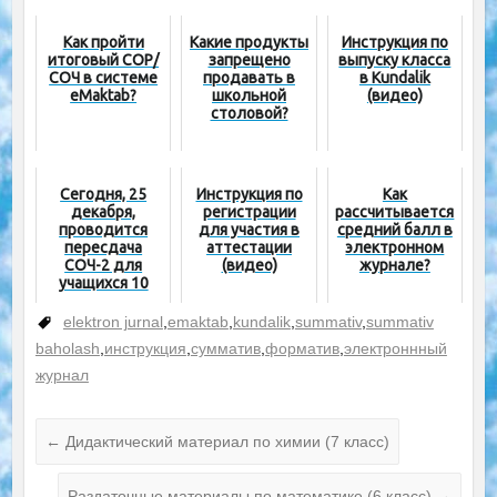
Как пройти
Какие продукты
Инструкция по
итоговый СОР/
запрещено
выпуску класса
СОЧ в системе
продавать в
в Kundalik
eMaktab?
школьной
(видео)
столовой?
Сегодня, 25
Инструкция по
Как
декабря,
регистрации
рассчитывается
проводится
для участия в
средний балл в
пересдача
аттестации
электронном
СОЧ-2 для
(видео)
журнале?
учащихся 10
классов
elektron jurnal
,
emaktab
,
kundalik
,
summativ
,
summativ
baholash
,
инструкция
,
сумматив
,
форматив
,
электроннный
журнал
←
Дидактический материал по химии (7 класс)
Раздаточные материалы по математике (6 класс)
→